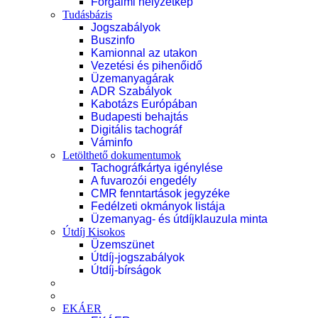
Forgalmi helyzetkép
Tudásbázis
Jogszabályok
Buszinfo
Kamionnal az utakon
Vezetési és pihenőidő
Üzemanyagárak
ADR Szabályok
Kabotázs Európában
Budapesti behajtás
Digitális tachográf
Váminfo
Letölthető dokumentumok
Tachográfkártya igénylése
A fuvarozói engedély
CMR fenntartások jegyzéke
Fedélzeti okmányok listája
Üzemanyag- és útdíjklauzula minta
Útdíj Kisokos
Üzemszünet
Útdíj-jogszabályok
Útdíj-bírságok
EKÁER