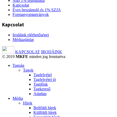
Adó 1% felajánlása
Kapcsolat
Éves beszámoló és 1% SZJA
Formanyomtatványok
Kapcsolat
Irodáink elérhetőségei
Médiaajánlat
KAPCSOLAT
IRODÁINK
© 2019
MKFE
minden jog fenntartva
Tagság
Tagok
Tagfelvétel
Tagfelvétel új
Tagdíjak
Tagkereső
Adatlap
Média
Hírek
Belföldi hírek
Külföldi hírek