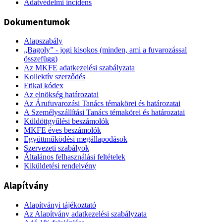
Adatvédelmi incidens
Dokumentumok
Alapszabály
„Bagoly” - jogi kisokos (minden, ami a fuvarozással
összefügg)
Az MKFE adatkezelési szabályzata
Kollektív szerződés
Etikai kódex
Az elnökség határozatai
Az Árufuvarozási Tanács témakörei és határozatai
A Személyszállítási Tanács témakörei és határozatai
Küldöttgyűlési beszámolók
MKFE éves beszámolók
Együttműködési megállapodások
Szervezeti szabályok
Általános felhasználási feltételek
Kiküldetési rendelvény
Alapítvány
Alapítványi tájékoztató
Az Alapítvány adatkezelési szabályzata