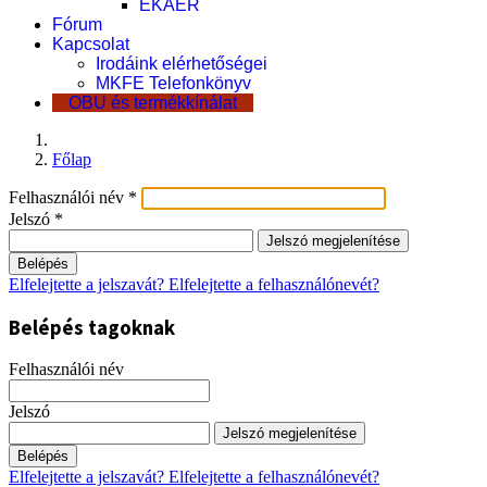
EKÁER
Fórum
Kapcsolat
Irodáink elérhetőségei
MKFE Telefonkönyv
OBU és termékkínálat
Főlap
Felhasználói név
*
Jelszó
*
Jelszó megjelenítése
Belépés
Elfelejtette a jelszavát?
Elfelejtette a felhasználónevét?
Belépés tagoknak
Felhasználói név
Jelszó
Jelszó megjelenítése
Belépés
Elfelejtette a jelszavát?
Elfelejtette a felhasználónevét?