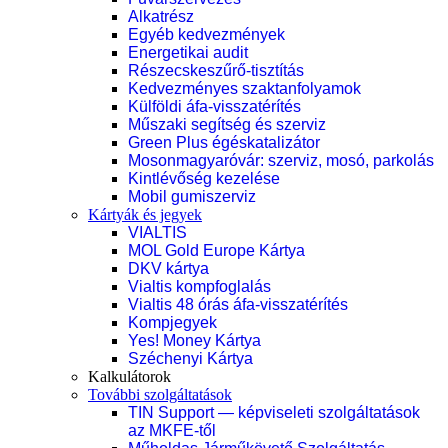
Alkatrész
Egyéb kedvezmények
Energetikai audit
Részecskeszűrő-tisztítás
Kedvezményes szaktanfolyamok
Külföldi áfa-visszatérítés
Műszaki segítség és szerviz
Green Plus égéskatalizátor
Mosonmagyaróvár: szerviz, mosó, parkolás
Kintlévőség kezelése
Mobil gumiszerviz
Kártyák és jegyek
VIALTIS
MOL Gold Europe Kártya
DKV kártya
Vialtis kompfoglalás
Vialtis 48 órás áfa-visszatérítés
Kompjegyek
Yes! Money Kártya
Széchenyi Kártya
Kalkulátorok
További szolgáltatások
TIN Support — képviseleti szolgáltatások
az MKFE-től