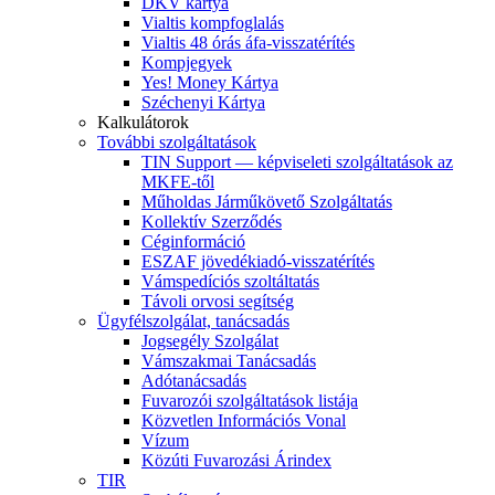
DKV kártya
Vialtis kompfoglalás
Vialtis 48 órás áfa-visszatérítés
Kompjegyek
Yes! Money Kártya
Széchenyi Kártya
Kalkulátorok
További szolgáltatások
TIN Support — képviseleti szolgáltatások az
MKFE-től
Műholdas Járműkövető Szolgáltatás
Kollektív Szerződés
Céginformáció
ESZAF jövedékiadó-visszatérítés
Vámspedíciós szoltáltatás
Távoli orvosi segítség
Ügyfélszolgálat, tanácsadás
Jogsegély Szolgálat
Vámszakmai Tanácsadás
Adótanácsadás
Fuvarozói szolgáltatások listája
Közvetlen Információs Vonal
Vízum
Közúti Fuvarozási Árindex
TIR