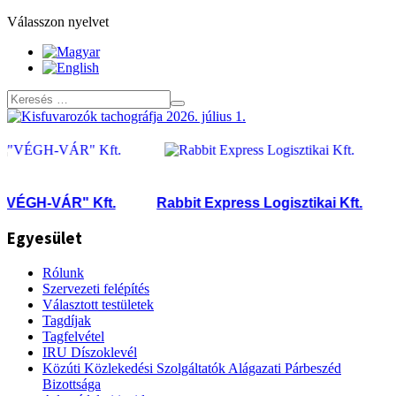
Válasszon nyelvet
ÉGH-VÁR" Kft.
Rabbit Express Logisztikai Kft.
R
Egyesület
Rólunk
Szervezeti felépítés
Választott testületek
Tagdíjak
Tagfelvétel
IRU Díszoklevél
Közúti Közlekedési Szolgáltatók Alágazati Párbeszéd
Bizottsága