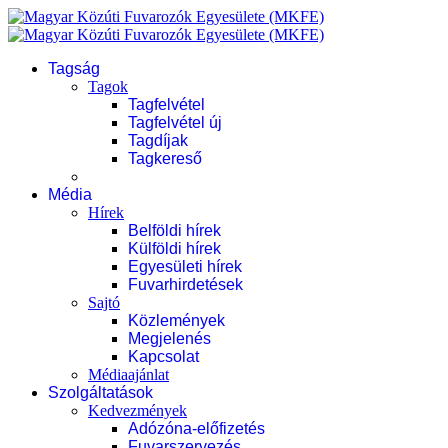
Tagság
Tagok
Tagfelvétel
Tagfelvétel új
Tagdíjak
Tagkereső
Média
Hírek
Belföldi hírek
Külföldi hírek
Egyesületi hírek
Fuvarhirdetések
Sajtó
Közlemények
Megjelenés
Kapcsolat
Médiaajánlat
Szolgáltatások
Kedvezmények
Adózóna-előfizetés
Fuvarszervezés