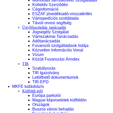
Műholdas Járműkövető Szolgáltatás
Kollektív Szerződés
Céginformáció
ESZAF jövedékiadó-visszatérítés
Vámspedíciós szoltáltatás
Távoli orvosi segítség
Ügyfélszolgálat, tanácsadás
Jogsegély Szolgálat
Vámszakmai Tanácsadás
Adótanácsadás
Fuvarozói szolgáltatások listája
Közvetlen Információs Vonal
Vízum
Közúti Fuvarozási Árindex
TIR
Szabályozás
TIR Igazolvány
Letölthető dokumentumok
TIR-EPD
MKFE tudásbázis
Külföldi infó
Európa parkolói
Magyar képviseletek külföldön
Országok
Buszos városi behajtás