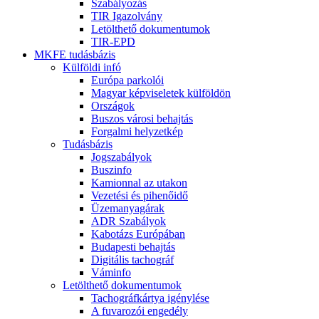
Szabályozás
TIR Igazolvány
Letölthető dokumentumok
TIR-EPD
MKFE tudásbázis
Külföldi infó
Európa parkolói
Magyar képviseletek külföldön
Országok
Buszos városi behajtás
Forgalmi helyzetkép
Tudásbázis
Jogszabályok
Buszinfo
Kamionnal az utakon
Vezetési és pihenőidő
Üzemanyagárak
ADR Szabályok
Kabotázs Európában
Budapesti behajtás
Digitális tachográf
Váminfo
Letölthető dokumentumok
Tachográfkártya igénylése
A fuvarozói engedély