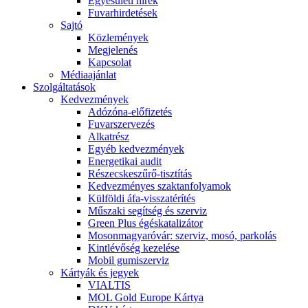
Egyesületi hírek
Fuvarhirdetések
Sajtó
Közlemények
Megjelenés
Kapcsolat
Médiaajánlat
Szolgáltatások
Kedvezmények
Adózóna-előfizetés
Fuvarszervezés
Alkatrész
Egyéb kedvezmények
Energetikai audit
Részecskeszűrő-tisztítás
Kedvezményes szaktanfolyamok
Külföldi áfa-visszatérítés
Műszaki segítség és szerviz
Green Plus égéskatalizátor
Mosonmagyaróvár: szerviz, mosó, parkolás
Kintlévőség kezelése
Mobil gumiszerviz
Kártyák és jegyek
VIALTIS
MOL Gold Europe Kártya