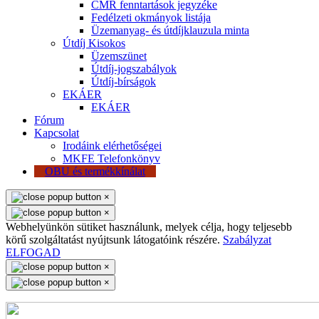
CMR fenntartások jegyzéke
Fedélzeti okmányok listája
Üzemanyag- és útdíjklauzula minta
Útdíj Kisokos
Üzemszünet
Útdíj-jogszabályok
Útdíj-bírságok
EKÁER
EKÁER
Fórum
Kapcsolat
Irodáink elérhetőségei
MKFE Telefonkönyv
OBU és termékkínálat
×
×
Webhelyünkön sütiket használunk, melyek célja, hogy teljesebb
körű szolgáltatást nyújtsunk látogatóink részére.
Szabályzat
ELFOGAD
×
×