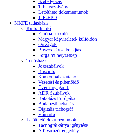
Szabályozás
TIR Igazolvány
Letölthető dokumentumok
TIR-EPD
MKFE tudásbázis
Külföldi infó
Európa parkolói
Magyar képviseletek külföldön
Országok
Buszos városi behajtás
Forgalmi helyzetkép
Tudásbázis
Jogszabályok
Buszinfo
Kamionnal az utakon
Vezetési és pihenőidő
Üzemanyagárak
ADR Szabályok
Kabotázs Európában
Budapesti behajtás
Digitális tachográf
Váminfo
Letölthető dokumentumok
Tachográfkártya igénylése
A fuvarozói engedély