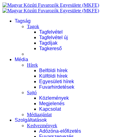
Tagság
Tagok
Tagfelvétel
Tagfelvétel új
Tagdíjak
Tagkereső
Média
Hírek
Belföldi hírek
Külföldi hírek
Egyesületi hírek
Fuvarhirdetések
Sajtó
Közlemények
Megjelenés
Kapcsolat
Médiaajánlat
Szolgáltatások
Kedvezmények
Adózóna-előfizetés
Fuvarszervezés