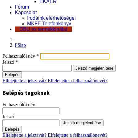
EKÁER
Fórum
Kapcsolat
Irodáink elérhetőségei
MKFE Telefonkönyv
OBU és termékkínálat
Főlap
Felhasználói név
*
Jelszó
*
Jelszó megjelenítése
Belépés
Elfelejtette a jelszavát?
Elfelejtette a felhasználónevét?
Belépés tagoknak
Felhasználói név
Jelszó
Jelszó megjelenítése
Belépés
Elfelejtette a jelszavát?
Elfelejtette a felhasználónevét?