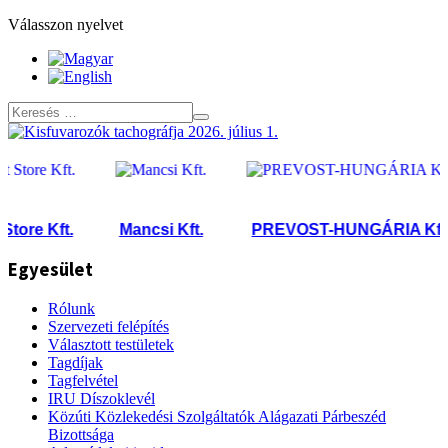
Válasszon nyelvet
ore Kft.
Mancsi Kft.
PREVOST-HUNGÁRIA Kft.
Egyesület
Rólunk
Szervezeti felépítés
Választott testületek
Tagdíjak
Tagfelvétel
IRU Díszoklevél
Közúti Közlekedési Szolgáltatók Alágazati Párbeszéd
Bizottsága