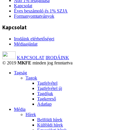
Adó 1% felajánlása
Kapcsolat
Éves beszámoló és 1% SZJA
Formanyomtatványok
Kapcsolat
Irodáink elérhetőségei
Médiaajánlat
KAPCSOLAT
IRODÁINK
© 2019
MKFE
minden jog fenntartva
Tagság
Tagok
Tagfelvétel
Tagfelvétel új
Tagdíjak
Tagkereső
Adatlap
Média
Hírek
Belföldi hírek
Külföldi hírek