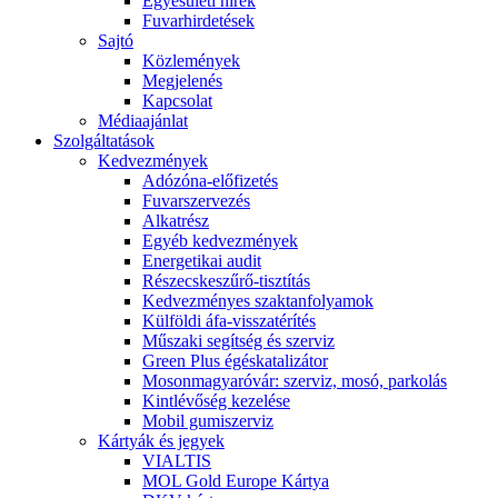
Egyesületi hírek
Fuvarhirdetések
Sajtó
Közlemények
Megjelenés
Kapcsolat
Médiaajánlat
Szolgáltatások
Kedvezmények
Adózóna-előfizetés
Fuvarszervezés
Alkatrész
Egyéb kedvezmények
Energetikai audit
Részecskeszűrő-tisztítás
Kedvezményes szaktanfolyamok
Külföldi áfa-visszatérítés
Műszaki segítség és szerviz
Green Plus égéskatalizátor
Mosonmagyaróvár: szerviz, mosó, parkolás
Kintlévőség kezelése
Mobil gumiszerviz
Kártyák és jegyek
VIALTIS
MOL Gold Europe Kártya