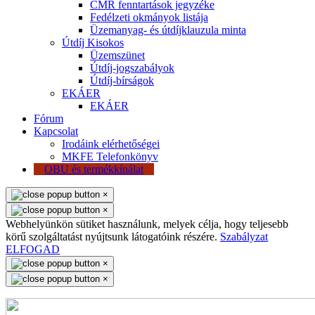
CMR fenntartások jegyzéke
Fedélzeti okmányok listája
Üzemanyag- és útdíjklauzula minta
Útdíj Kisokos
Üzemszünet
Útdíj-jogszabályok
Útdíj-bírságok
EKÁER
EKÁER
Fórum
Kapcsolat
Irodáink elérhetőségei
MKFE Telefonkönyv
OBU és termékkínálat
×
×
Webhelyünkön sütiket használunk, melyek célja, hogy teljesebb
körű szolgáltatást nyújtsunk látogatóink részére.
Szabályzat
ELFOGAD
×
×