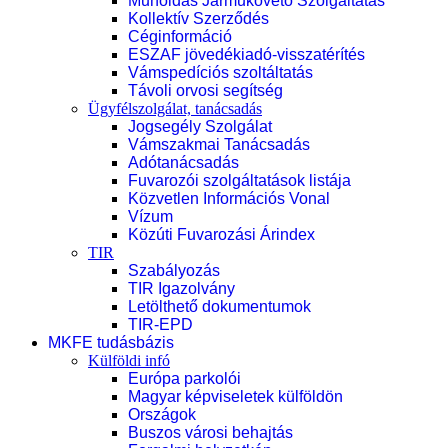
Műholdas Járműkövető Szolgáltatás
Kollektív Szerződés
Céginformáció
ESZAF jövedékiadó-visszatérítés
Vámspedíciós szoltáltatás
Távoli orvosi segítség
Ügyfélszolgálat, tanácsadás
Jogsegély Szolgálat
Vámszakmai Tanácsadás
Adótanácsadás
Fuvarozói szolgáltatások listája
Közvetlen Információs Vonal
Vízum
Közúti Fuvarozási Árindex
TIR
Szabályozás
TIR Igazolvány
Letölthető dokumentumok
TIR-EPD
MKFE tudásbázis
Külföldi infó
Európa parkolói
Magyar képviseletek külföldön
Országok
Buszos városi behajtás