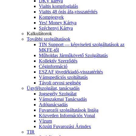
DKV kártya
Vialtis kompfoglalás
Vialtis 48 órás áfa-visszatérítés
Kompjegyek
Yes! Money Kártya
Széchenyi Kártya
Kalkulátorok
További szolgáltatások
TIN Support — képviseleti szolgáltatások az
MKFE-től
Műholdas Járműkövető Szolgáltatás
Kollektív Szerződés
Céginformáció
ESZAF jövedékiadó-visszatérítés
Vámspedíciós szoltáltatás
Távoli orvosi segítség
Ügyfélszolgálat, tanácsadás
Jogsegély Szolgálat
Vámszakmai Tanácsadás
Adótanácsadás
Fuvarozói szolgáltatások listája
Közvetlen Információs Vonal
Vízum
Közúti Fuvarozási Árindex
TIR