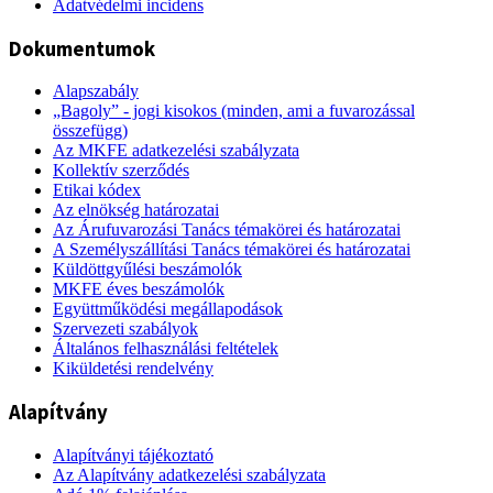
Adatvédelmi incidens
Dokumentumok
Alapszabály
„Bagoly” - jogi kisokos (minden, ami a fuvarozással
összefügg)
Az MKFE adatkezelési szabályzata
Kollektív szerződés
Etikai kódex
Az elnökség határozatai
Az Árufuvarozási Tanács témakörei és határozatai
A Személyszállítási Tanács témakörei és határozatai
Küldöttgyűlési beszámolók
MKFE éves beszámolók
Együttműködési megállapodások
Szervezeti szabályok
Általános felhasználási feltételek
Kiküldetési rendelvény
Alapítvány
Alapítványi tájékoztató
Az Alapítvány adatkezelési szabályzata