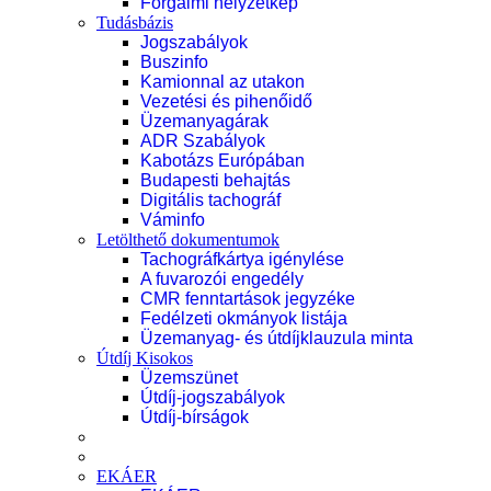
Forgalmi helyzetkép
Tudásbázis
Jogszabályok
Buszinfo
Kamionnal az utakon
Vezetési és pihenőidő
Üzemanyagárak
ADR Szabályok
Kabotázs Európában
Budapesti behajtás
Digitális tachográf
Váminfo
Letölthető dokumentumok
Tachográfkártya igénylése
A fuvarozói engedély
CMR fenntartások jegyzéke
Fedélzeti okmányok listája
Üzemanyag- és útdíjklauzula minta
Útdíj Kisokos
Üzemszünet
Útdíj-jogszabályok
Útdíj-bírságok
EKÁER