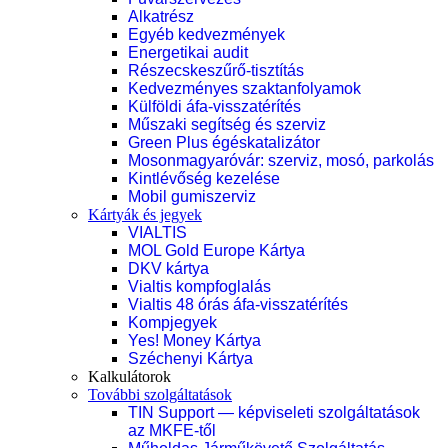
Alkatrész
Egyéb kedvezmények
Energetikai audit
Részecskeszűrő-tisztítás
Kedvezményes szaktanfolyamok
Külföldi áfa-visszatérítés
Műszaki segítség és szerviz
Green Plus égéskatalizátor
Mosonmagyaróvár: szerviz, mosó, parkolás
Kintlévőség kezelése
Mobil gumiszerviz
Kártyák és jegyek
VIALTIS
MOL Gold Europe Kártya
DKV kártya
Vialtis kompfoglalás
Vialtis 48 órás áfa-visszatérítés
Kompjegyek
Yes! Money Kártya
Széchenyi Kártya
Kalkulátorok
További szolgáltatások
TIN Support — képviseleti szolgáltatások
az MKFE-től