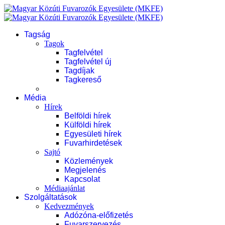
Tagság
Tagok
Tagfelvétel
Tagfelvétel új
Tagdíjak
Tagkereső
Média
Hírek
Belföldi hírek
Külföldi hírek
Egyesületi hírek
Fuvarhirdetések
Sajtó
Közlemények
Megjelenés
Kapcsolat
Médiaajánlat
Szolgáltatások
Kedvezmények
Adózóna-előfizetés
Fuvarszervezés