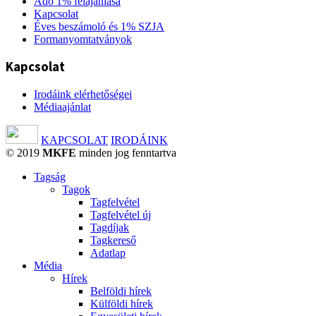
Adó 1% felajánlása
Kapcsolat
Éves beszámoló és 1% SZJA
Formanyomtatványok
Kapcsolat
Irodáink elérhetőségei
Médiaajánlat
KAPCSOLAT
IRODÁINK
© 2019
MKFE
minden jog fenntartva
Tagság
Tagok
Tagfelvétel
Tagfelvétel új
Tagdíjak
Tagkereső
Adatlap
Média
Hírek
Belföldi hírek
Külföldi hírek