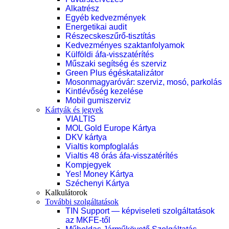
Alkatrész
Egyéb kedvezmények
Energetikai audit
Részecskeszűrő-tisztítás
Kedvezményes szaktanfolyamok
Külföldi áfa-visszatérítés
Műszaki segítség és szerviz
Green Plus égéskatalizátor
Mosonmagyaróvár: szerviz, mosó, parkolás
Kintlévőség kezelése
Mobil gumiszerviz
Kártyák és jegyek
VIALTIS
MOL Gold Europe Kártya
DKV kártya
Vialtis kompfoglalás
Vialtis 48 órás áfa-visszatérítés
Kompjegyek
Yes! Money Kártya
Széchenyi Kártya
Kalkulátorok
További szolgáltatások
TIN Support — képviseleti szolgáltatások
az MKFE-től