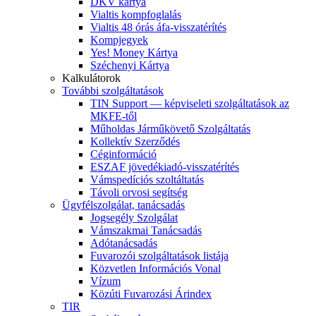
DKV kártya
Vialtis kompfoglalás
Vialtis 48 órás áfa-visszatérítés
Kompjegyek
Yes! Money Kártya
Széchenyi Kártya
Kalkulátorok
További szolgáltatások
TIN Support — képviseleti szolgáltatások az
MKFE-től
Műholdas Járműkövető Szolgáltatás
Kollektív Szerződés
Céginformáció
ESZAF jövedékiadó-visszatérítés
Vámspedíciós szoltáltatás
Távoli orvosi segítség
Ügyfélszolgálat, tanácsadás
Jogsegély Szolgálat
Vámszakmai Tanácsadás
Adótanácsadás
Fuvarozói szolgáltatások listája
Közvetlen Információs Vonal
Vízum
Közúti Fuvarozási Árindex
TIR