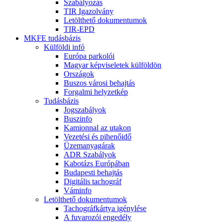
Szabályozás
TIR Igazolvány
Letölthető dokumentumok
TIR-EPD
MKFE tudásbázis
Külföldi infó
Európa parkolói
Magyar képviseletek külföldön
Országok
Buszos városi behajtás
Forgalmi helyzetkép
Tudásbázis
Jogszabályok
Buszinfo
Kamionnal az utakon
Vezetési és pihenőidő
Üzemanyagárak
ADR Szabályok
Kabotázs Európában
Budapesti behajtás
Digitális tachográf
Váminfo
Letölthető dokumentumok
Tachográfkártya igénylése
A fuvarozói engedély