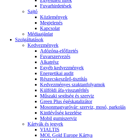
Egyesületi hírek
Fuvarhirdetések
Sajtó
Közlemények
Megjelenés
Kapcsolat
Médiaajánlat
Szolgáltatások
Kedvezmények
Adózóna-előfizetés
Fuvarszervezés
Alkatrész
Egyéb kedvezmények
Energetikai audit
Részecskeszűrő-tisztítás
Kedvezményes szaktanfolyamok
Külföldi áfa-visszatérítés
Műszaki segítség és szerviz
Green Plus égéskatalizátor
Mosonmagyaróvár: szerviz, mosó, parkolás
Kintlévőség kezelése
Mobil gumiszerviz
Kártyák és jegyek
VIALTIS
MOL Gold Europe Kártya