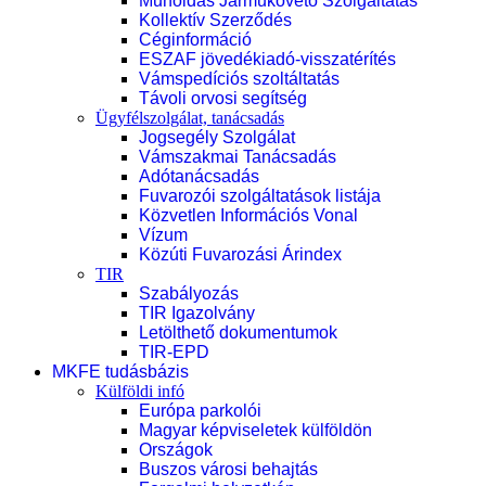
Műholdas Járműkövető Szolgáltatás
Kollektív Szerződés
Céginformáció
ESZAF jövedékiadó-visszatérítés
Vámspedíciós szoltáltatás
Távoli orvosi segítség
Ügyfélszolgálat, tanácsadás
Jogsegély Szolgálat
Vámszakmai Tanácsadás
Adótanácsadás
Fuvarozói szolgáltatások listája
Közvetlen Információs Vonal
Vízum
Közúti Fuvarozási Árindex
TIR
Szabályozás
TIR Igazolvány
Letölthető dokumentumok
TIR-EPD
MKFE tudásbázis
Külföldi infó
Európa parkolói
Magyar képviseletek külföldön
Országok
Buszos városi behajtás