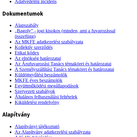
Adatvédelmi incidens
Dokumentumok
Alapszabály
„Bagoly” - jogi kisokos (minden, ami a fuvarozással
összefügg)
Az MKFE adatkezelési szabályzata
Kollektív szerződés
Etikai kódex
Az elnökség határozatai
Az Árufuvarozási Tanács témakörei és határozatai
A Személyszállítási Tanács témakörei és határozatai
Küldöttgyűlési beszámolók
MKFE éves beszámolók
Együttműködési megállapodások
Szervezeti szabályok
Általános felhasználási feltételek
Kiküldetési rendelvény
Alapítvány
Alapítványi tájékoztató
Az Alapítvány adatkezelési szabályzata