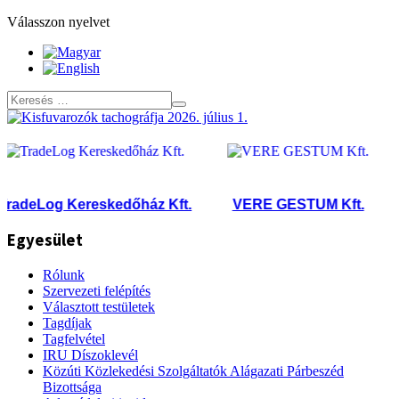
Válasszon nyelvet
adeLog Kereskedőház Kft.
VERE GESTUM Kft.
Egyesület
Rólunk
Szervezeti felépítés
Választott testületek
Tagdíjak
Tagfelvétel
IRU Díszoklevél
Közúti Közlekedési Szolgáltatók Alágazati Párbeszéd
Bizottsága