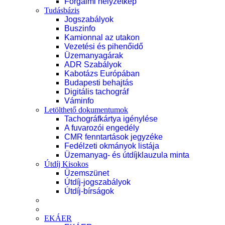
Forgalmi helyzetkép
Tudásbázis
Jogszabályok
Buszinfo
Kamionnal az utakon
Vezetési és pihenőidő
Üzemanyagárak
ADR Szabályok
Kabotázs Európában
Budapesti behajtás
Digitális tachográf
Váminfo
Letölthető dokumentumok
Tachográfkártya igénylése
A fuvarozói engedély
CMR fenntartások jegyzéke
Fedélzeti okmányok listája
Üzemanyag- és útdíjklauzula minta
Útdíj Kisokos
Üzemszünet
Útdíj-jogszabályok
Útdíj-bírságok
EKÁER