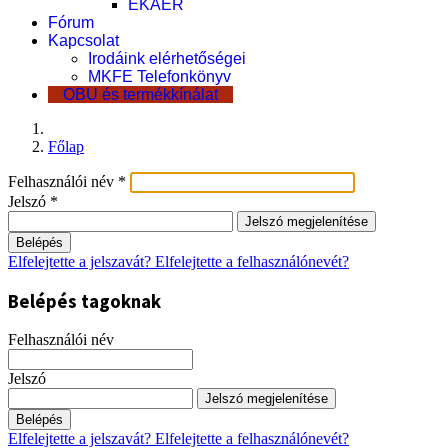
EKÁER
Fórum
Kapcsolat
Irodáink elérhetőségei
MKFE Telefonkönyv
OBU és termékkínálat
Főlap
Felhasználói név
*
Jelszó
*
Jelszó megjelenítése
Belépés
Elfelejtette a jelszavát?
Elfelejtette a felhasználónevét?
Belépés tagoknak
Felhasználói név
Jelszó
Jelszó megjelenítése
Belépés
Elfelejtette a jelszavát?
Elfelejtette a felhasználónevét?