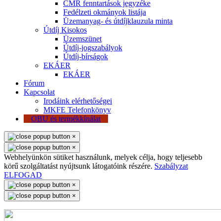
CMR fenntartások jegyzéke
Fedélzeti okmányok listája
Üzemanyag- és útdíjklauzula minta
Útdíj Kisokos
Üzemszünet
Útdíj-jogszabályok
Útdíj-bírságok
EKÁER
EKÁER
Fórum
Kapcsolat
Irodáink elérhetőségei
MKFE Telefonkönyv
OBU és termékkínálat
×
×
Webhelyünkön sütiket használunk, melyek célja, hogy teljesebb
körű szolgáltatást nyújtsunk látogatóink részére.
Szabályzat
ELFOGAD
×
×