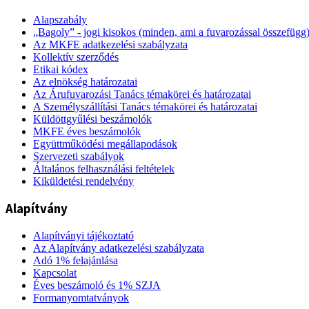
Alapszabály
„Bagoly” - jogi kisokos (minden, ami a fuvarozással összefügg
Az MKFE adatkezelési szabályzata
Kollektív szerződés
Etikai kódex
Az elnökség határozatai
Az Árufuvarozási Tanács témakörei és határozatai
A Személyszállítási Tanács témakörei és határozatai
Küldöttgyűlési beszámolók
MKFE éves beszámolók
Együttműködési megállapodások
Szervezeti szabályok
Általános felhasználási feltételek
Kiküldetési rendelvény
Alapítvány
Alapítványi tájékoztató
Az Alapítvány adatkezelési szabályzata
Adó 1% felajánlása
Kapcsolat
Éves beszámoló és 1% SZJA
Formanyomtatványok