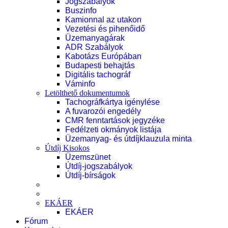
Jogszabályok
Buszinfo
Kamionnal az utakon
Vezetési és pihenőidő
Üzemanyagárak
ADR Szabályok
Kabotázs Európában
Budapesti behajtás
Digitális tachográf
Váminfo
Letölthető dokumentumok
Tachográfkártya igénylése
A fuvarozói engedély
CMR fenntartások jegyzéke
Fedélzeti okmányok listája
Üzemanyag- és útdíjklauzula minta
Útdíj Kisokos
Üzemszünet
Útdíj-jogszabályok
Útdíj-bírságok
EKÁER
EKÁER
Fórum