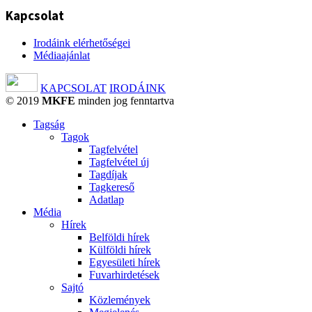
Kapcsolat
Irodáink elérhetőségei
Médiaajánlat
KAPCSOLAT
IRODÁINK
© 2019
MKFE
minden jog fenntartva
Tagság
Tagok
Tagfelvétel
Tagfelvétel új
Tagdíjak
Tagkereső
Adatlap
Média
Hírek
Belföldi hírek
Külföldi hírek
Egyesületi hírek
Fuvarhirdetések
Sajtó
Közlemények