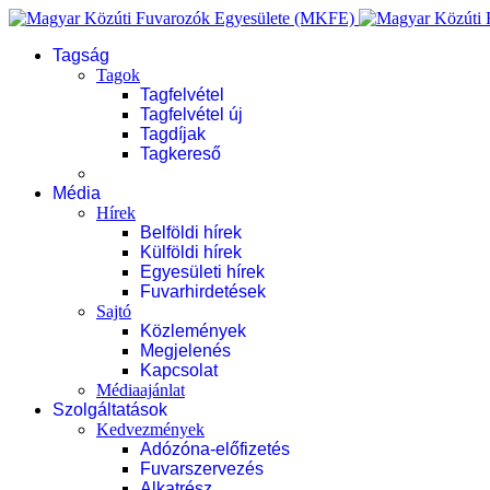
Tagság
Tagok
Tagfelvétel
Tagfelvétel új
Tagdíjak
Tagkereső
Média
Hírek
Belföldi hírek
Külföldi hírek
Egyesületi hírek
Fuvarhirdetések
Sajtó
Közlemények
Megjelenés
Kapcsolat
Médiaajánlat
Szolgáltatások
Kedvezmények
Adózóna-előfizetés
Fuvarszervezés
Alkatrész