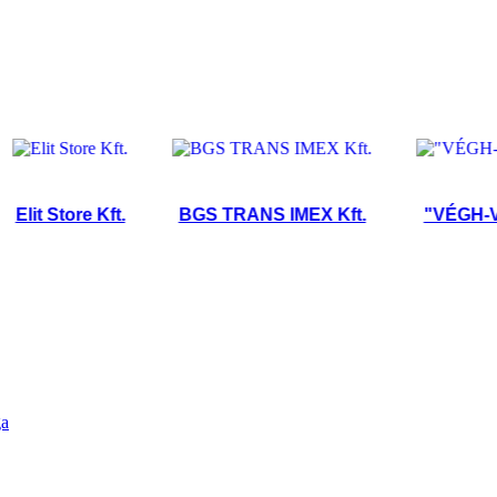
 Store Kft.
BGS TRANS IMEX Kft.
"VÉGH-VÁR" K
ga