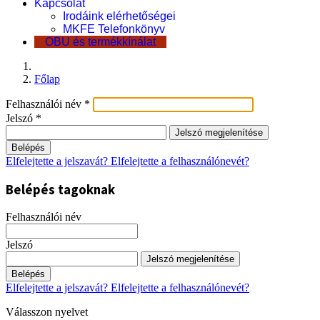
Kapcsolat
Irodáink elérhetőségei
MKFE Telefonkönyv
OBU és termékkínálat
Főlap
Felhasználói név
*
Jelszó
*
Jelszó megjelenítése
Belépés
Elfelejtette a jelszavát?
Elfelejtette a felhasználónevét?
Belépés tagoknak
Felhasználói név
Jelszó
Jelszó megjelenítése
Belépés
Elfelejtette a jelszavát?
Elfelejtette a felhasználónevét?
Válasszon nyelvet