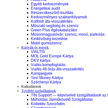
Egyéb kedvezmények
Energetikai audit
Részecskeszűrő-tisztítás
Kedvezményes szaktanfolyamok
Külföldi áfa-visszatérítés
Műszaki segítség és szerviz
Green Plus égéskatalizátor
Mosonmagyaróvár: szerviz, mosó, parkolás
Kintlévőség kezelése
Mobil gumiszerviz
Kártyák és jegyek
VIALTIS
MOL Gold Europe Kártya
DKV kártya
Vialtis kompfoglalás
Vialtis 48 órás áfa-visszatérítés
Kompjegyek
Yes! Money Kártya
Széchenyi Kártya
Kalkulátorok
További szolgáltatások
TIN Support — képviseleti szolgáltatások az
Műholdas Járműkövető Szolgáltatás
Kollektív Szerződés