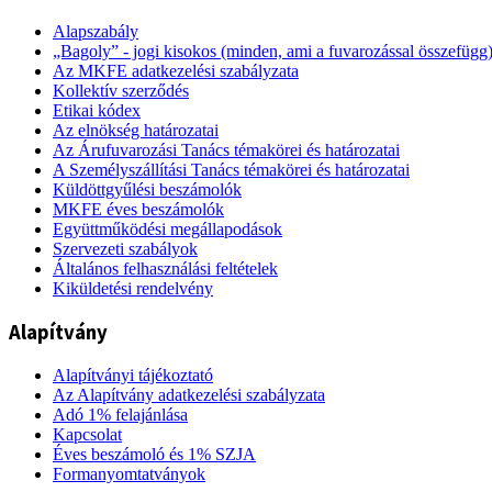
Alapszabály
„Bagoly” - jogi kisokos (minden, ami a fuvarozással összefügg
Az MKFE adatkezelési szabályzata
Kollektív szerződés
Etikai kódex
Az elnökség határozatai
Az Árufuvarozási Tanács témakörei és határozatai
A Személyszállítási Tanács témakörei és határozatai
Küldöttgyűlési beszámolók
MKFE éves beszámolók
Együttműködési megállapodások
Szervezeti szabályok
Általános felhasználási feltételek
Kiküldetési rendelvény
Alapítvány
Alapítványi tájékoztató
Az Alapítvány adatkezelési szabályzata
Adó 1% felajánlása
Kapcsolat
Éves beszámoló és 1% SZJA
Formanyomtatványok