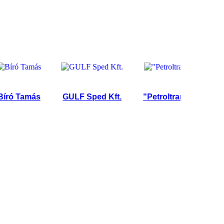
 Tamás
GULF Sped Kft.
"Petroltrans" Kft.
WE