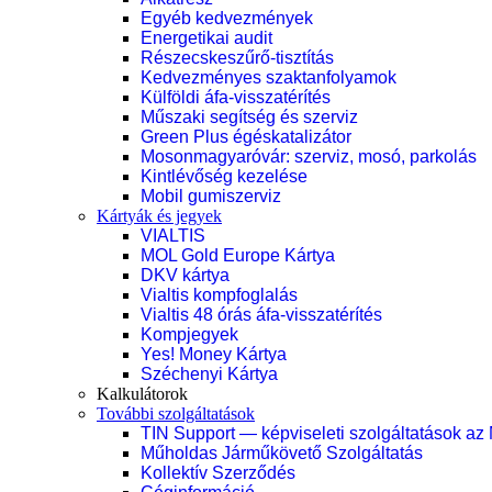
Egyéb kedvezmények
Energetikai audit
Részecskeszűrő-tisztítás
Kedvezményes szaktanfolyamok
Külföldi áfa-visszatérítés
Műszaki segítség és szerviz
Green Plus égéskatalizátor
Mosonmagyaróvár: szerviz, mosó, parkolás
Kintlévőség kezelése
Mobil gumiszerviz
Kártyák és jegyek
VIALTIS
MOL Gold Europe Kártya
DKV kártya
Vialtis kompfoglalás
Vialtis 48 órás áfa-visszatérítés
Kompjegyek
Yes! Money Kártya
Széchenyi Kártya
Kalkulátorok
További szolgáltatások
TIN Support — képviseleti szolgáltatások az
Műholdas Járműkövető Szolgáltatás
Kollektív Szerződés