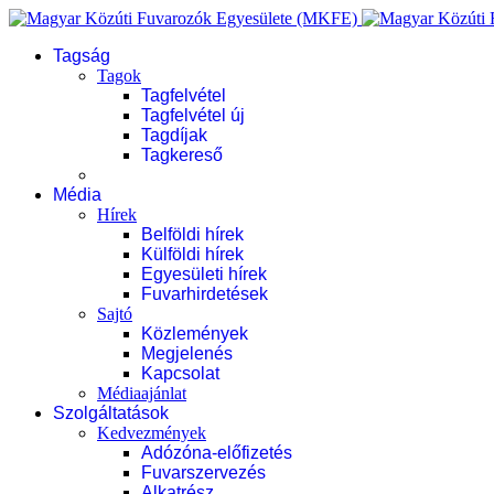
Tagság
Tagok
Tagfelvétel
Tagfelvétel új
Tagdíjak
Tagkereső
Média
Hírek
Belföldi hírek
Külföldi hírek
Egyesületi hírek
Fuvarhirdetések
Sajtó
Közlemények
Megjelenés
Kapcsolat
Médiaajánlat
Szolgáltatások
Kedvezmények
Adózóna-előfizetés
Fuvarszervezés
Alkatrész