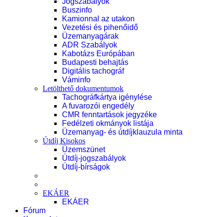
Jogszabályok
Buszinfo
Kamionnal az utakon
Vezetési és pihenőidő
Üzemanyagárak
ADR Szabályok
Kabotázs Európában
Budapesti behajtás
Digitális tachográf
Váminfo
Letölthető dokumentumok
Tachográfkártya igénylése
A fuvarozói engedély
CMR fenntartások jegyzéke
Fedélzeti okmányok listája
Üzemanyag- és útdíjklauzula minta
Útdíj Kisokos
Üzemszünet
Útdíj-jogszabályok
Útdíj-bírságok
EKÁER
EKÁER
Fórum