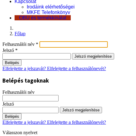
Kapcsolat
Irodáink elérhetőségei
MKFE Telefonkönyv
OBU és termékkínálat
Főlap
Felhasználói név
*
Jelszó
*
Jelszó megjelenítése
Belépés
Elfelejtette a jelszavát?
Elfelejtette a felhasználónevét?
Belépés tagoknak
Felhasználói név
Jelszó
Jelszó megjelenítése
Belépés
Elfelejtette a jelszavát?
Elfelejtette a felhasználónevét?
Válasszon nyelvet