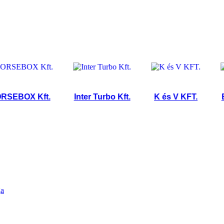
BOX Kft.
Inter Turbo Kft.
K és V KFT.
Bíró
ga