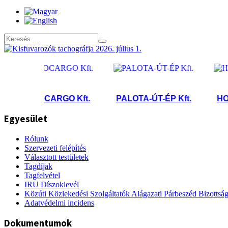
LOCARGO Kft.
PALOTA-ÚT-ÉP Kft.
HORSE
Egyesület
Rólunk
Szervezeti felépítés
Választott testületek
Tagdíjak
Tagfelvétel
IRU Díszoklevél
Közúti Közlekedési Szolgáltatók Alágazati Párbeszéd Bizottsá
Adatvédelmi incidens
Dokumentumok