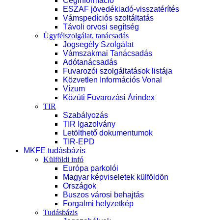
Céginformáció
ESZAF jövedékiadó-visszatérítés
Vámspedíciós szoltáltatás
Távoli orvosi segítség
Ügyfélszolgálat, tanácsadás
Jogsegély Szolgálat
Vámszakmai Tanácsadás
Adótanácsadás
Fuvarozói szolgáltatások listája
Közvetlen Információs Vonal
Vízum
Közúti Fuvarozási Árindex
TIR
Szabályozás
TIR Igazolvány
Letölthető dokumentumok
TIR-EPD
MKFE tudásbázis
Külföldi infó
Európa parkolói
Magyar képviseletek külföldön
Országok
Buszos városi behajtás
Forgalmi helyzetkép
Tudásbázis