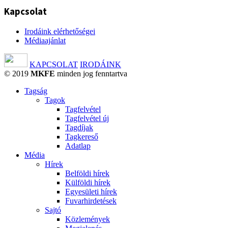
Kapcsolat
Irodáink elérhetőségei
Médiaajánlat
KAPCSOLAT
IRODÁINK
© 2019
MKFE
minden jog fenntartva
Tagság
Tagok
Tagfelvétel
Tagfelvétel új
Tagdíjak
Tagkereső
Adatlap
Média
Hírek
Belföldi hírek
Külföldi hírek
Egyesületi hírek
Fuvarhirdetések
Sajtó
Közlemények