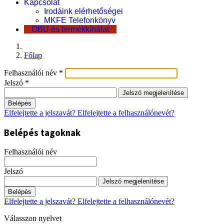
Kapcsolat
Irodáink elérhetőségei
MKFE Telefonkönyv
OBU és termékkínálat
Főlap
Felhasználói név
*
Jelszó
*
Jelszó megjelenítése
Belépés
Elfelejtette a jelszavát?
Elfelejtette a felhasználónevét?
Belépés tagoknak
Felhasználói név
Jelszó
Jelszó megjelenítése
Belépés
Elfelejtette a jelszavát?
Elfelejtette a felhasználónevét?
Válasszon nyelvet