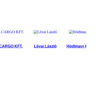
GO KFT.
Lévai László
Hödlmayr Hungária Logistic