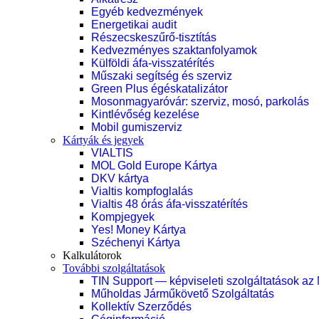
Egyéb kedvezmények
Energetikai audit
Részecskeszűrő-tisztítás
Kedvezményes szaktanfolyamok
Külföldi áfa-visszatérítés
Műszaki segítség és szerviz
Green Plus égéskatalizátor
Mosonmagyaróvár: szerviz, mosó, parkolás
Kintlévőség kezelése
Mobil gumiszerviz
Kártyák és jegyek
VIALTIS
MOL Gold Europe Kártya
DKV kártya
Vialtis kompfoglalás
Vialtis 48 órás áfa-visszatérítés
Kompjegyek
Yes! Money Kártya
Széchenyi Kártya
Kalkulátorok
További szolgáltatások
TIN Support — képviseleti szolgáltatások az
Műholdas Járműkövető Szolgáltatás
Kollektív Szerződés