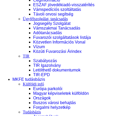
Céginformáció
ESZAF jövedékiadó-visszatérítés
Vámspedíciós szoltáltatás
Távoli orvosi segítség
Ügyfélszolgálat, tanácsadás
Jogsegély Szolgálat
Vámszakmai Tanácsadás
Adótanácsadás
Fuvarozói szolgáltatások listája
Közvetlen Információs Vonal
Vízum
Közúti Fuvarozási Árindex
TIR
Szabályozás
TIR Igazolvány
Letölthető dokumentumok
TIR-EPD
MKFE tudásbázis
Külföldi infó
Európa parkolói
Magyar képviseletek külföldön
Országok
Buszos városi behajtás
Forgalmi helyzetkép
Tudásbázis