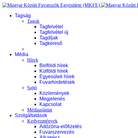
Tagság
Tagok
Tagfelvétel
Tagfelvétel új
Tagdíjak
Tagkereső
Média
Hírek
Belföldi hírek
Külföldi hírek
Egyesületi hírek
Fuvarhirdetések
Sajtó
Közlemények
Megjelenés
Kapcsolat
Médiaajánlat
Szolgáltatások
Kedvezmények
Adózóna-előfizetés
Fuvarszervezés
Alkatrész