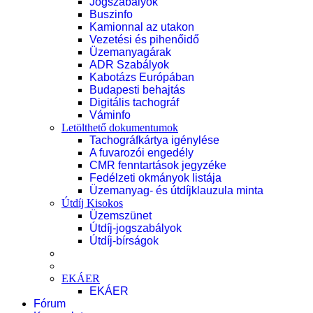
Jogszabályok
Buszinfo
Kamionnal az utakon
Vezetési és pihenőidő
Üzemanyagárak
ADR Szabályok
Kabotázs Európában
Budapesti behajtás
Digitális tachográf
Váminfo
Letölthető dokumentumok
Tachográfkártya igénylése
A fuvarozói engedély
CMR fenntartások jegyzéke
Fedélzeti okmányok listája
Üzemanyag- és útdíjklauzula minta
Útdíj Kisokos
Üzemszünet
Útdíj-jogszabályok
Útdíj-bírságok
EKÁER
EKÁER
Fórum