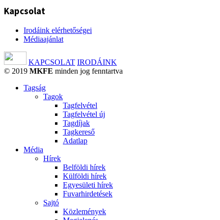
Kapcsolat
Irodáink elérhetőségei
Médiaajánlat
KAPCSOLAT
IRODÁINK
© 2019
MKFE
minden jog fenntartva
Tagság
Tagok
Tagfelvétel
Tagfelvétel új
Tagdíjak
Tagkereső
Adatlap
Média
Hírek
Belföldi hírek
Külföldi hírek
Egyesületi hírek
Fuvarhirdetések
Sajtó
Közlemények