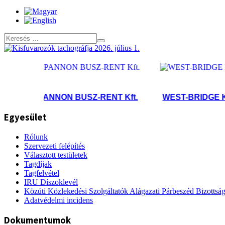
PANNON BUSZ-RENT Kft.
WEST-BRIDGE Kft
Egyesület
Rólunk
Szervezeti felépítés
Választott testületek
Tagdíjak
Tagfelvétel
IRU Díszoklevél
Közúti Közlekedési Szolgáltatók Alágazati Párbeszéd Bizottsá
Adatvédelmi incidens
Dokumentumok