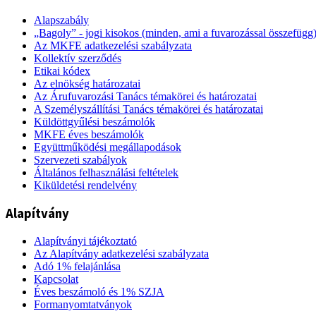
Alapszabály
„Bagoly” - jogi kisokos (minden, ami a fuvarozással összefügg
Az MKFE adatkezelési szabályzata
Kollektív szerződés
Etikai kódex
Az elnökség határozatai
Az Árufuvarozási Tanács témakörei és határozatai
A Személyszállítási Tanács témakörei és határozatai
Küldöttgyűlési beszámolók
MKFE éves beszámolók
Együttműködési megállapodások
Szervezeti szabályok
Általános felhasználási feltételek
Kiküldetési rendelvény
Alapítvány
Alapítványi tájékoztató
Az Alapítvány adatkezelési szabályzata
Adó 1% felajánlása
Kapcsolat
Éves beszámoló és 1% SZJA
Formanyomtatványok