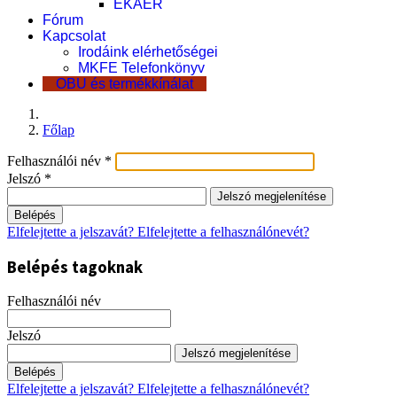
EKÁER
Fórum
Kapcsolat
Irodáink elérhetőségei
MKFE Telefonkönyv
OBU és termékkínálat
Főlap
Felhasználói név
*
Jelszó
*
Jelszó megjelenítése
Belépés
Elfelejtette a jelszavát?
Elfelejtette a felhasználónevét?
Belépés tagoknak
Felhasználói név
Jelszó
Jelszó megjelenítése
Belépés
Elfelejtette a jelszavát?
Elfelejtette a felhasználónevét?