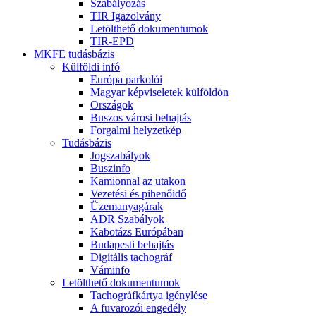
Szabályozás
TIR Igazolvány
Letölthető dokumentumok
TIR-EPD
MKFE tudásbázis
Külföldi infó
Európa parkolói
Magyar képviseletek külföldön
Országok
Buszos városi behajtás
Forgalmi helyzetkép
Tudásbázis
Jogszabályok
Buszinfo
Kamionnal az utakon
Vezetési és pihenőidő
Üzemanyagárak
ADR Szabályok
Kabotázs Európában
Budapesti behajtás
Digitális tachográf
Váminfo
Letölthető dokumentumok
Tachográfkártya igénylése
A fuvarozói engedély