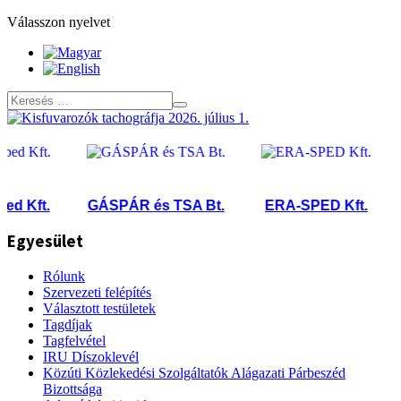
Válasszon nyelvet
 Kft.
GÁSPÁR és TSA Bt.
ERA-SPED Kft.
T
Egyesület
Rólunk
Szervezeti felépítés
Választott testületek
Tagdíjak
Tagfelvétel
IRU Díszoklevél
Közúti Közlekedési Szolgáltatók Alágazati Párbeszéd
Bizottsága