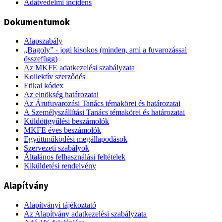
Adatvédelmi incidens
Dokumentumok
Alapszabály
„Bagoly” - jogi kisokos (minden, ami a fuvarozással
összefügg)
Az MKFE adatkezelési szabályzata
Kollektív szerződés
Etikai kódex
Az elnökség határozatai
Az Árufuvarozási Tanács témakörei és határozatai
A Személyszállítási Tanács témakörei és határozatai
Küldöttgyűlési beszámolók
MKFE éves beszámolók
Együttműködési megállapodások
Szervezeti szabályok
Általános felhasználási feltételek
Kiküldetési rendelvény
Alapítvány
Alapítványi tájékoztató
Az Alapítvány adatkezelési szabályzata