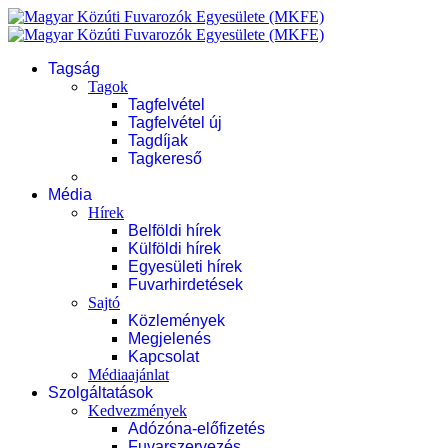
Tagság
Tagok
Tagfelvétel
Tagfelvétel új
Tagdíjak
Tagkereső
Média
Hírek
Belföldi hírek
Külföldi hírek
Egyesületi hírek
Fuvarhirdetések
Sajtó
Közlemények
Megjelenés
Kapcsolat
Médiaajánlat
Szolgáltatások
Kedvezmények
Adózóna-előfizetés
Fuvarszervezés