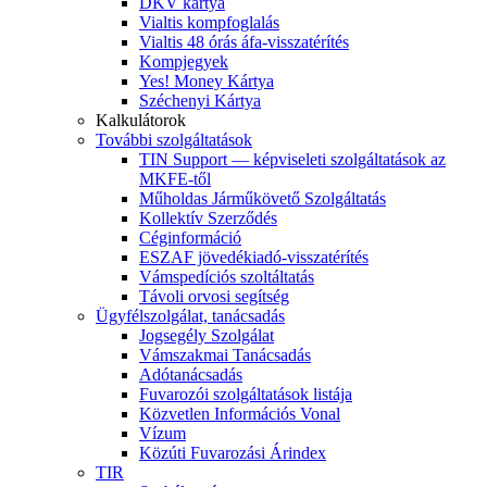
DKV kártya
Vialtis kompfoglalás
Vialtis 48 órás áfa-visszatérítés
Kompjegyek
Yes! Money Kártya
Széchenyi Kártya
Kalkulátorok
További szolgáltatások
TIN Support — képviseleti szolgáltatások az
MKFE-től
Műholdas Járműkövető Szolgáltatás
Kollektív Szerződés
Céginformáció
ESZAF jövedékiadó-visszatérítés
Vámspedíciós szoltáltatás
Távoli orvosi segítség
Ügyfélszolgálat, tanácsadás
Jogsegély Szolgálat
Vámszakmai Tanácsadás
Adótanácsadás
Fuvarozói szolgáltatások listája
Közvetlen Információs Vonal
Vízum
Közúti Fuvarozási Árindex
TIR