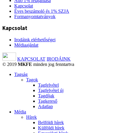
Adó 1% felajánlása
Kapcsolat
Éves beszámoló és 1% SZJA
Formanyomtatványok
Kapcsolat
Irodáink elérhetőségei
Médiaajánlat
KAPCSOLAT
IRODÁINK
© 2019
MKFE
minden jog fenntartva
Tagság
Tagok
Tagfelvétel
Tagfelvétel új
Tagdíjak
Tagkereső
Adatlap
Média
Hírek
Belföldi hírek
Külföldi hírek