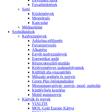
Egyesületi hírek
Fuvarhirdetések
Sajtó
Közlemények
Megjelenés
Kapcsolat
Médiaajánlat
Szolgáltatások
Kedvezmények
Adózóna-előfizetés
Fuvarszervezés
Alkatrész
Egyéb kedvezmények
Energetikai audit
Részecskeszűrő-tisztítás
Kedvezményes szaktanfolyamok
Külföldi áfa-visszatérítés
Műszaki segítség és szerviz
Green Plus égéskatalizátor
Mosonmagyaróvár: szerviz, mosó, parkolás
Kintlévőség kezelése
Mobil gumiszerviz
Kártyák és jegyek
VIALTIS
MOL Gold Europe Kártya