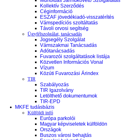
Műholdas Járműkövető Szolgáltatás
Kollektív Szerződés
Céginformáció
ESZAF jövedékiadó-visszatérítés
Vámspedíciós szoltáltatás
Távoli orvosi segítség
Ügyfélszolgálat, tanácsadás
Jogsegély Szolgálat
Vámszakmai Tanácsadás
Adótanácsadás
Fuvarozói szolgáltatások listája
Közvetlen Információs Vonal
Vízum
Közúti Fuvarozási Árindex
TIR
Szabályozás
TIR Igazolvány
Letölthető dokumentumok
TIR-EPD
MKFE tudásbázis
Külföldi infó
Európa parkolói
Magyar képviseletek külföldön
Országok
Buszos városi behajtás