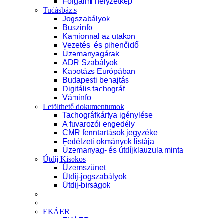
Forgalmi helyzetkép
Tudásbázis
Jogszabályok
Buszinfo
Kamionnal az utakon
Vezetési és pihenőidő
Üzemanyagárak
ADR Szabályok
Kabotázs Európában
Budapesti behajtás
Digitális tachográf
Váminfo
Letölthető dokumentumok
Tachográfkártya igénylése
A fuvarozói engedély
CMR fenntartások jegyzéke
Fedélzeti okmányok listája
Üzemanyag- és útdíjklauzula minta
Útdíj Kisokos
Üzemszünet
Útdíj-jogszabályok
Útdíj-bírságok
EKÁER