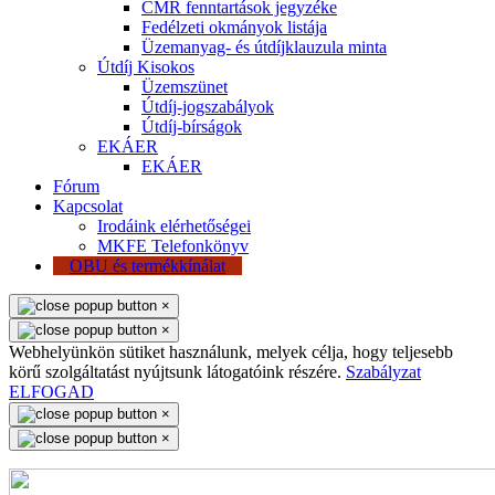
CMR fenntartások jegyzéke
Fedélzeti okmányok listája
Üzemanyag- és útdíjklauzula minta
Útdíj Kisokos
Üzemszünet
Útdíj-jogszabályok
Útdíj-bírságok
EKÁER
EKÁER
Fórum
Kapcsolat
Irodáink elérhetőségei
MKFE Telefonkönyv
OBU és termékkínálat
×
×
Webhelyünkön sütiket használunk, melyek célja, hogy teljesebb
körű szolgáltatást nyújtsunk látogatóink részére.
Szabályzat
ELFOGAD
×
×