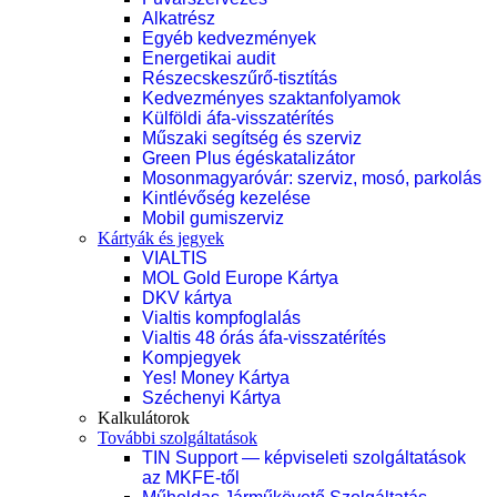
Alkatrész
Egyéb kedvezmények
Energetikai audit
Részecskeszűrő-tisztítás
Kedvezményes szaktanfolyamok
Külföldi áfa-visszatérítés
Műszaki segítség és szerviz
Green Plus égéskatalizátor
Mosonmagyaróvár: szerviz, mosó, parkolás
Kintlévőség kezelése
Mobil gumiszerviz
Kártyák és jegyek
VIALTIS
MOL Gold Europe Kártya
DKV kártya
Vialtis kompfoglalás
Vialtis 48 órás áfa-visszatérítés
Kompjegyek
Yes! Money Kártya
Széchenyi Kártya
Kalkulátorok
További szolgáltatások
TIN Support — képviseleti szolgáltatások
az MKFE-től