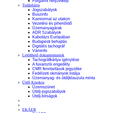
Forgalmi helyzetkép
Tudásbázis
Jogszabályok
Buszinfo
Kamionnal az utakon
Vezetési és pihenőidő
Üzemanyagárak
ADR Szabályok
Kabotázs Európában
Budapesti behajtás
Digitális tachográf
Váminfo
Letölthető dokumentumok
Tachográfkártya igénylése
A fuvarozói engedély
CMR fenntartások jegyzéke
Fedélzeti okmányok listája
Üzemanyag- és útdíjklauzula minta
Útdíj Kisokos
Üzemszünet
Útdíj-jogszabályok
Útdíj-bírságok
EKÁER