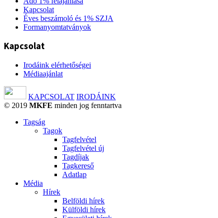
Adó 1% felajánlása
Kapcsolat
Éves beszámoló és 1% SZJA
Formanyomtatványok
Kapcsolat
Irodáink elérhetőségei
Médiaajánlat
KAPCSOLAT
IRODÁINK
© 2019
MKFE
minden jog fenntartva
Tagság
Tagok
Tagfelvétel
Tagfelvétel új
Tagdíjak
Tagkereső
Adatlap
Média
Hírek
Belföldi hírek
Külföldi hírek