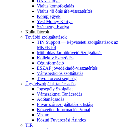
DKV kártya
Vialtis kompfoglalás
Vialtis 48 órás áfa-visszatérítés
Kompjegyek
Yes! Money Kártya
Széchenyi Kártya
Kalkulátorok
További szolgáltatások
TIN Support — képviseleti szolgáltatások az
MKFE-től
Műholdas Járműkövető Szolgáltatás
Kollektív Szerződés
Céginformáció
ESZAF jövedékiadó-visszatérítés
Vámspedíciós szoltáltatás
Távoli orvosi segítség
Ügyfélszolgálat, tanácsadás
Jogsegély Szolgálat
Vámszakmai Tanácsadás
Adótanácsadás
Fuvarozói szolgáltatások listája
Közvetlen Információs Vonal
Vízum
Közúti Fuvarozási Árindex
TIR