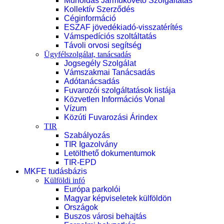
Műholdas Járműkövető Szolgáltatás
Kollektív Szerződés
Céginformáció
ESZAF jövedékiadó-visszatérítés
Vámspedíciós szoltáltatás
Távoli orvosi segítség
Ügyfélszolgálat, tanácsadás
Jogsegély Szolgálat
Vámszakmai Tanácsadás
Adótanácsadás
Fuvarozói szolgáltatások listája
Közvetlen Információs Vonal
Vízum
Közúti Fuvarozási Árindex
TIR
Szabályozás
TIR Igazolvány
Letölthető dokumentumok
TIR-EPD
MKFE tudásbázis
Külföldi infó
Európa parkolói
Magyar képviseletek külföldön
Országok
Buszos városi behajtás