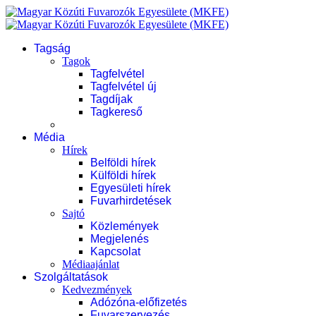
Tagság
Tagok
Tagfelvétel
Tagfelvétel új
Tagdíjak
Tagkereső
Média
Hírek
Belföldi hírek
Külföldi hírek
Egyesületi hírek
Fuvarhirdetések
Sajtó
Közlemények
Megjelenés
Kapcsolat
Médiaajánlat
Szolgáltatások
Kedvezmények
Adózóna-előfizetés
Fuvarszervezés