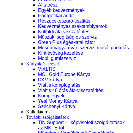
Alkatrész
Egyéb kedvezmények
Energetikai audit
Részecskeszűrő-tisztítás
Kedvezményes szaktanfolyamok
Külföldi áfa-visszatérítés
Műszaki segítség és szerviz
Green Plus égéskatalizátor
Mosonmagyaróvár: szerviz, mosó, parkolás
Kintlévőség kezelése
Mobil gumiszerviz
Kártyák és jegyek
VIALTIS
MOL Gold Europe Kártya
DKV kártya
Vialtis kompfoglalás
Vialtis 48 órás áfa-visszatérítés
Kompjegyek
Yes! Money Kártya
Széchenyi Kártya
Kalkulátorok
További szolgáltatások
TIN Support — képviseleti szolgáltatások
az MKFE-től