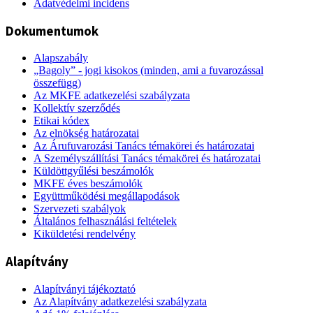
Adatvédelmi incidens
Dokumentumok
Alapszabály
„Bagoly” - jogi kisokos (minden, ami a fuvarozással
összefügg)
Az MKFE adatkezelési szabályzata
Kollektív szerződés
Etikai kódex
Az elnökség határozatai
Az Árufuvarozási Tanács témakörei és határozatai
A Személyszállítási Tanács témakörei és határozatai
Küldöttgyűlési beszámolók
MKFE éves beszámolók
Együttműködési megállapodások
Szervezeti szabályok
Általános felhasználási feltételek
Kiküldetési rendelvény
Alapítvány
Alapítványi tájékoztató
Az Alapítvány adatkezelési szabályzata