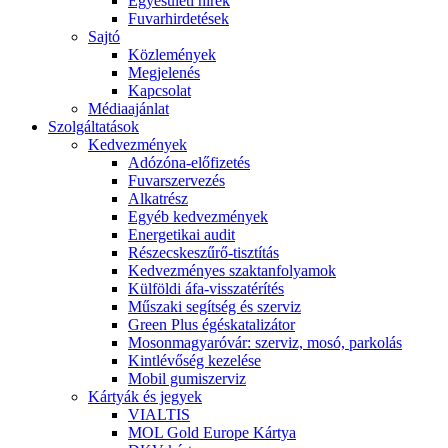
Egyesületi hírek
Fuvarhirdetések
Sajtó
Közlemények
Megjelenés
Kapcsolat
Médiaajánlat
Szolgáltatások
Kedvezmények
Adózóna-előfizetés
Fuvarszervezés
Alkatrész
Egyéb kedvezmények
Energetikai audit
Részecskeszűrő-tisztítás
Kedvezményes szaktanfolyamok
Külföldi áfa-visszatérítés
Műszaki segítség és szerviz
Green Plus égéskatalizátor
Mosonmagyaróvár: szerviz, mosó, parkolás
Kintlévőség kezelése
Mobil gumiszerviz
Kártyák és jegyek
VIALTIS
MOL Gold Europe Kártya