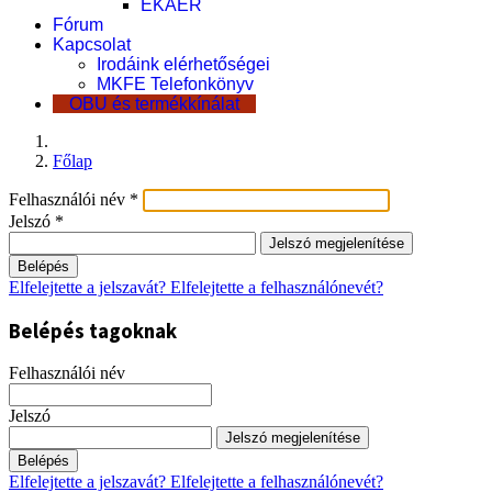
EKÁER
Fórum
Kapcsolat
Irodáink elérhetőségei
MKFE Telefonkönyv
OBU és termékkínálat
Főlap
Felhasználói név
*
Jelszó
*
Jelszó megjelenítése
Belépés
Elfelejtette a jelszavát?
Elfelejtette a felhasználónevét?
Belépés tagoknak
Felhasználói név
Jelszó
Jelszó megjelenítése
Belépés
Elfelejtette a jelszavát?
Elfelejtette a felhasználónevét?