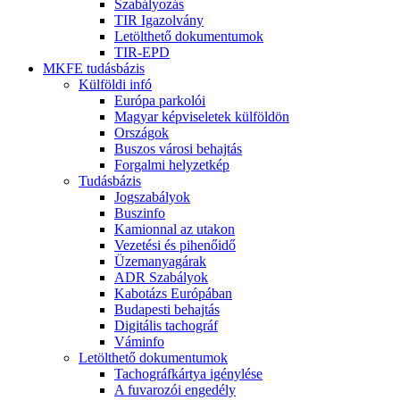
Szabályozás
TIR Igazolvány
Letölthető dokumentumok
TIR-EPD
MKFE tudásbázis
Külföldi infó
Európa parkolói
Magyar képviseletek külföldön
Országok
Buszos városi behajtás
Forgalmi helyzetkép
Tudásbázis
Jogszabályok
Buszinfo
Kamionnal az utakon
Vezetési és pihenőidő
Üzemanyagárak
ADR Szabályok
Kabotázs Európában
Budapesti behajtás
Digitális tachográf
Váminfo
Letölthető dokumentumok
Tachográfkártya igénylése
A fuvarozói engedély