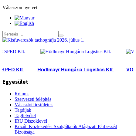
Válasszon nyelvet
ED Kft.
Hödlmayr Hungária Logistics Kft.
VOLÁN
Egyesület
Rólunk
Szervezeti felépítés
Választott testületek
Tagdíjak
Tagfelvétel
IRU Díszoklevél
Közúti Közlekedési Szolgáltatók Alágazati Párbeszéd
Bizottsága