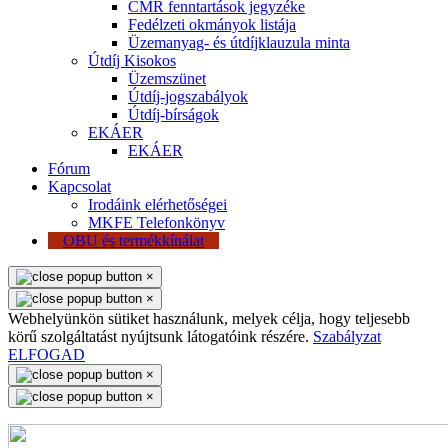
CMR fenntartások jegyzéke
Fedélzeti okmányok listája
Üzemanyag- és útdíjklauzula minta
Útdíj Kisokos
Üzemszünet
Útdíj-jogszabályok
Útdíj-bírságok
EKÁER
EKÁER
Fórum
Kapcsolat
Irodáink elérhetőségei
MKFE Telefonkönyv
OBU és termékkínálat
×
×
Webhelyünkön sütiket használunk, melyek célja, hogy teljesebb
körű szolgáltatást nyújtsunk látogatóink részére.
Szabályzat
ELFOGAD
×
×