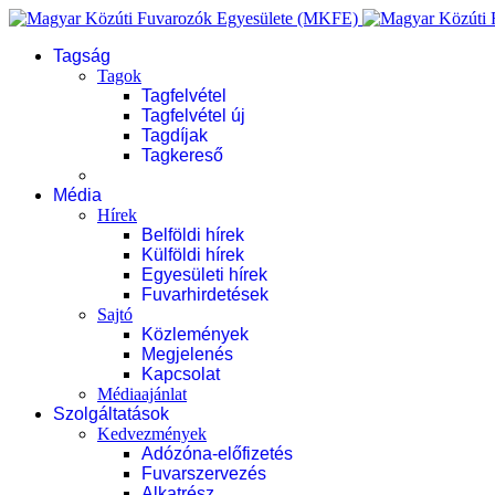
Tagság
Tagok
Tagfelvétel
Tagfelvétel új
Tagdíjak
Tagkereső
Média
Hírek
Belföldi hírek
Külföldi hírek
Egyesületi hírek
Fuvarhirdetések
Sajtó
Közlemények
Megjelenés
Kapcsolat
Médiaajánlat
Szolgáltatások
Kedvezmények
Adózóna-előfizetés
Fuvarszervezés
Alkatrész