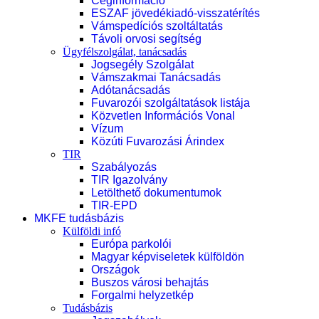
Céginformáció
ESZAF jövedékiadó-visszatérítés
Vámspedíciós szoltáltatás
Távoli orvosi segítség
Ügyfélszolgálat, tanácsadás
Jogsegély Szolgálat
Vámszakmai Tanácsadás
Adótanácsadás
Fuvarozói szolgáltatások listája
Közvetlen Információs Vonal
Vízum
Közúti Fuvarozási Árindex
TIR
Szabályozás
TIR Igazolvány
Letölthető dokumentumok
TIR-EPD
MKFE tudásbázis
Külföldi infó
Európa parkolói
Magyar képviseletek külföldön
Országok
Buszos városi behajtás
Forgalmi helyzetkép
Tudásbázis