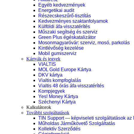
Egyéb kedvezmények
Energetikai audit
Részecskeszűrő-tisztítás
Kedvezményes szaktanfolyamok
Külföldi áfa-visszatérítés
Műszaki segítség és szerviz
Green Plus égéskatalizátor
Mosonmagyaróvár: szerviz, mosó, parkolás
Kintlévőség kezelése
Mobil gumiszerviz
Kártyák és jegyek
VIALTIS
MOL Gold Europe Kártya
DKV kártya
Vialtis kompfoglalás
Vialtis 48 órás áfa-visszatérítés
Kompjegyek
Yes! Money Kártya
Széchenyi Kártya
Kalkulátorok
További szolgáltatások
TIN Support — képviseleti szolgáltatások az
Műholdas Járműkövető Szolgáltatás
Kollektív Szerződés