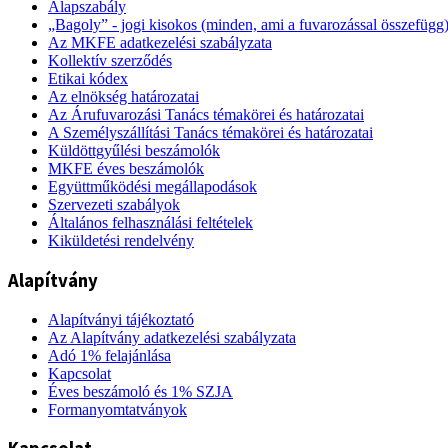
Alapszabály
„Bagoly” - jogi kisokos (minden, ami a fuvarozással összefügg
Az MKFE adatkezelési szabályzata
Kollektív szerződés
Etikai kódex
Az elnökség határozatai
Az Árufuvarozási Tanács témakörei és határozatai
A Személyszállítási Tanács témakörei és határozatai
Küldöttgyűlési beszámolók
MKFE éves beszámolók
Együttműködési megállapodások
Szervezeti szabályok
Általános felhasználási feltételek
Kiküldetési rendelvény
Alapítvány
Alapítványi tájékoztató
Az Alapítvány adatkezelési szabályzata
Adó 1% felajánlása
Kapcsolat
Éves beszámoló és 1% SZJA
Formanyomtatványok