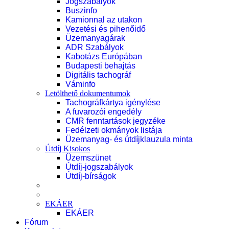
Jogszabályok
Buszinfo
Kamionnal az utakon
Vezetési és pihenőidő
Üzemanyagárak
ADR Szabályok
Kabotázs Európában
Budapesti behajtás
Digitális tachográf
Váminfo
Letölthető dokumentumok
Tachográfkártya igénylése
A fuvarozói engedély
CMR fenntartások jegyzéke
Fedélzeti okmányok listája
Üzemanyag- és útdíjklauzula minta
Útdíj Kisokos
Üzemszünet
Útdíj-jogszabályok
Útdíj-bírságok
EKÁER
EKÁER
Fórum