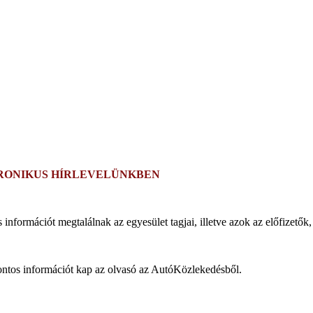
RONIKUS HÍRLEVELÜNKBEN
rmációt megtalálnak az egyesület tagjai, illetve azok az előfizetők, a
 pontos információt kap az olvasó az AutóKözlekedésből.