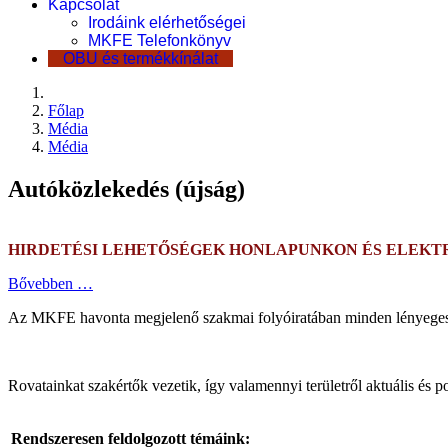
Kapcsolat
Irodáink elérhetőségei
MKFE Telefonkönyv
OBU és termékkínálat
Főlap
Média
Média
Autóközlekedés (újság)
HIRDETÉSI LEHETŐSÉGEK HONLAPUNKON ÉS ELEKT
Bővebben …
Az MKFE havonta megjelenő szakmai folyóiratában minden lényeges info
Rovatainkat szakértők vezetik, így valamennyi területről aktuális és
Rendszeresen feldolgozott témáink: