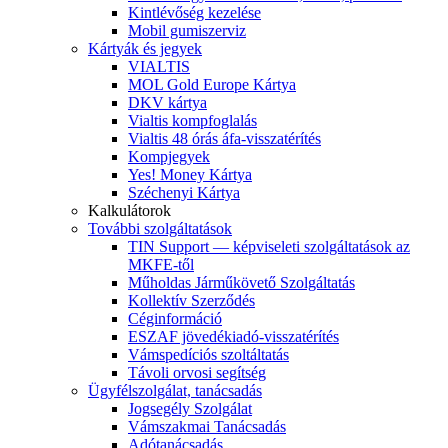
Kintlévőség kezelése
Mobil gumiszerviz
Kártyák és jegyek
VIALTIS
MOL Gold Europe Kártya
DKV kártya
Vialtis kompfoglalás
Vialtis 48 órás áfa-visszatérítés
Kompjegyek
Yes! Money Kártya
Széchenyi Kártya
Kalkulátorok
További szolgáltatások
TIN Support — képviseleti szolgáltatások az
MKFE-től
Műholdas Járműkövető Szolgáltatás
Kollektív Szerződés
Céginformáció
ESZAF jövedékiadó-visszatérítés
Vámspedíciós szoltáltatás
Távoli orvosi segítség
Ügyfélszolgálat, tanácsadás
Jogsegély Szolgálat
Vámszakmai Tanácsadás
Adótanácsadás