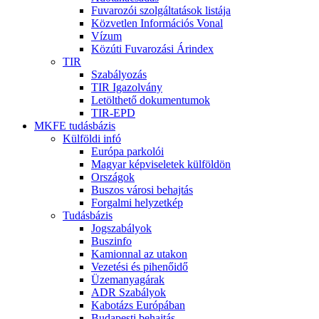
Fuvarozói szolgáltatások listája
Közvetlen Információs Vonal
Vízum
Közúti Fuvarozási Árindex
TIR
Szabályozás
TIR Igazolvány
Letölthető dokumentumok
TIR-EPD
MKFE tudásbázis
Külföldi infó
Európa parkolói
Magyar képviseletek külföldön
Országok
Buszos városi behajtás
Forgalmi helyzetkép
Tudásbázis
Jogszabályok
Buszinfo
Kamionnal az utakon
Vezetési és pihenőidő
Üzemanyagárak
ADR Szabályok
Kabotázs Európában
Budapesti behajtás