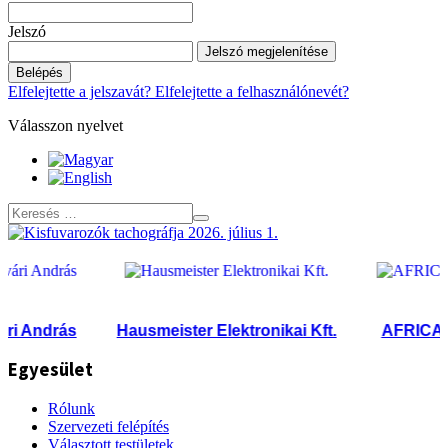
Jelszó
Jelszó megjelenítése
Belépés
Elfelejtette a jelszavát?
Elfelejtette a felhasználónevét?
Válasszon nyelvet
 András
Hausmeister Elektronikai Kft.
AFRICATRA
Egyesület
Rólunk
Szervezeti felépítés
Választott testületek