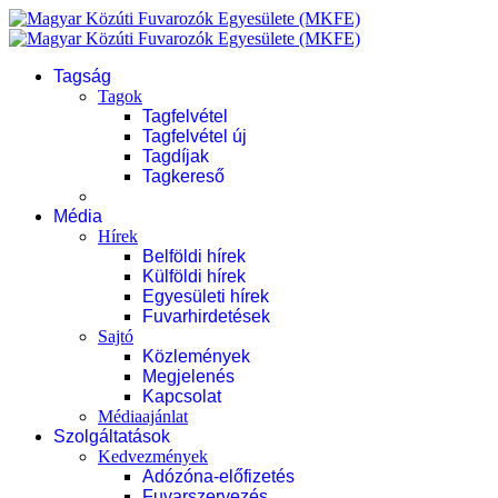
Tagság
Tagok
Tagfelvétel
Tagfelvétel új
Tagdíjak
Tagkereső
Média
Hírek
Belföldi hírek
Külföldi hírek
Egyesületi hírek
Fuvarhirdetések
Sajtó
Közlemények
Megjelenés
Kapcsolat
Médiaajánlat
Szolgáltatások
Kedvezmények
Adózóna-előfizetés
Fuvarszervezés