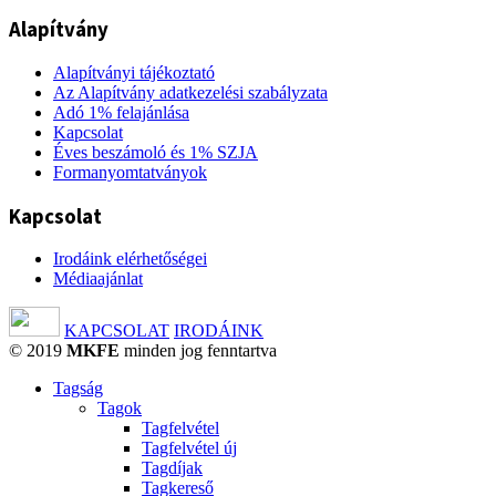
Alapítvány
Alapítványi tájékoztató
Az Alapítvány adatkezelési szabályzata
Adó 1% felajánlása
Kapcsolat
Éves beszámoló és 1% SZJA
Formanyomtatványok
Kapcsolat
Irodáink elérhetőségei
Médiaajánlat
KAPCSOLAT
IRODÁINK
© 2019
MKFE
minden jog fenntartva
Tagság
Tagok
Tagfelvétel
Tagfelvétel új
Tagdíjak
Tagkereső