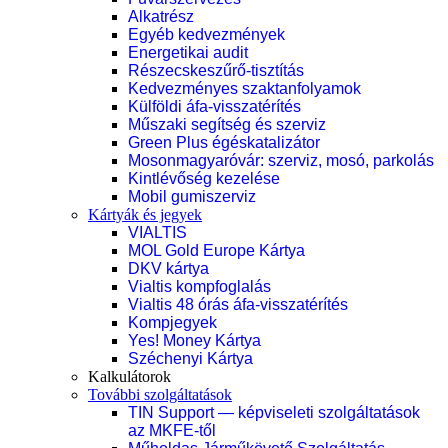
Alkatrész
Egyéb kedvezmények
Energetikai audit
Részecskeszűrő-tisztítás
Kedvezményes szaktanfolyamok
Külföldi áfa-visszatérítés
Műszaki segítség és szerviz
Green Plus égéskatalizátor
Mosonmagyaróvár: szerviz, mosó, parkolás
Kintlévőség kezelése
Mobil gumiszerviz
Kártyák és jegyek
VIALTIS
MOL Gold Europe Kártya
DKV kártya
Vialtis kompfoglalás
Vialtis 48 órás áfa-visszatérítés
Kompjegyek
Yes! Money Kártya
Széchenyi Kártya
Kalkulátorok
További szolgáltatások
TIN Support — képviseleti szolgáltatások
az MKFE-től