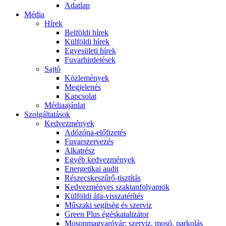
Adatlap
Média
Hírek
Belföldi hírek
Külföldi hírek
Egyesületi hírek
Fuvarhirdetések
Sajtó
Közlemények
Megjelenés
Kapcsolat
Médiaajánlat
Szolgáltatások
Kedvezmények
Adózóna-előfizetés
Fuvarszervezés
Alkatrész
Egyéb kedvezmények
Energetikai audit
Részecskeszűrő-tisztítás
Kedvezményes szaktanfolyamok
Külföldi áfa-visszatérítés
Műszaki segítség és szerviz
Green Plus égéskatalizátor
Mosonmagyaróvár: szerviz, mosó, parkolás