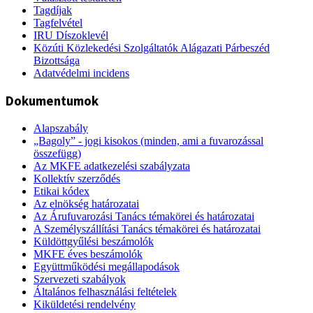
Tagdíjak
Tagfelvétel
IRU Díszoklevél
Közúti Közlekedési Szolgáltatók Alágazati Párbeszéd
Bizottsága
Adatvédelmi incidens
Dokumentumok
Alapszabály
„Bagoly” - jogi kisokos (minden, ami a fuvarozással
összefügg)
Az MKFE adatkezelési szabályzata
Kollektív szerződés
Etikai kódex
Az elnökség határozatai
Az Árufuvarozási Tanács témakörei és határozatai
A Személyszállítási Tanács témakörei és határozatai
Küldöttgyűlési beszámolók
MKFE éves beszámolók
Együttműködési megállapodások
Szervezeti szabályok
Általános felhasználási feltételek
Kiküldetési rendelvény