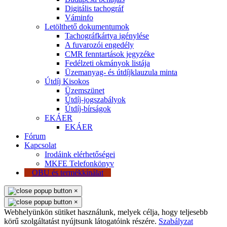
Digitális tachográf
Váminfo
Letölthető dokumentumok
Tachográfkártya igénylése
A fuvarozói engedély
CMR fenntartások jegyzéke
Fedélzeti okmányok listája
Üzemanyag- és útdíjklauzula minta
Útdíj Kisokos
Üzemszünet
Útdíj-jogszabályok
Útdíj-bírságok
EKÁER
EKÁER
Fórum
Kapcsolat
Irodáink elérhetőségei
MKFE Telefonkönyv
OBU és termékkínálat
×
×
Webhelyünkön sütiket használunk, melyek célja, hogy teljesebb
körű szolgáltatást nyújtsunk látogatóink részére.
Szabályzat