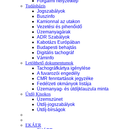
Forgalmi helyzetkép
Tudásbázis
Jogszabályok
Buszinfo
Kamionnal az utakon
Vezetési és pihenőidő
Üzemanyagárak
ADR Szabályok
Kabotázs Európában
Budapesti behajtás
Digitális tachográf
Váminfo
Letölthető dokumentumok
Tachográfkártya igénylése
A fuvarozói engedély
CMR fenntartások jegyzéke
Fedélzeti okmányok listája
Üzemanyag- és útdíjklauzula minta
Útdíj Kisokos
Üzemszünet
Útdíj-jogszabályok
Útdíj-bírságok
EKÁER