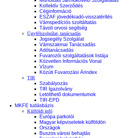
Műholdas Járműkövető Szolgáltatás
Kollektív Szerződés
Céginformáció
ESZAF jövedékiadó-visszatérítés
Vámspedíciós szoltáltatás
Távoli orvosi segítség
Ügyfélszolgálat, tanácsadás
Jogsegély Szolgálat
Vámszakmai Tanácsadás
Adótanácsadás
Fuvarozói szolgáltatások listája
Közvetlen Információs Vonal
Vízum
Közúti Fuvarozási Árindex
TIR
Szabályozás
TIR Igazolvány
Letölthető dokumentumok
TIR-EPD
MKFE tudásbázis
Külföldi infó
Európa parkolói
Magyar képviseletek külföldön
Országok
Buszos városi behajtás