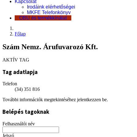
Kapcsolat
Irodáink elérhetőségei
MKFE Telefonkönyv
OBU és termékkínálat
Főlap
Szám Nemz. Árufuvarozó Kft.
AKTÍV TAG
Tag adatlapja
Telefon
(34) 351 816
További információk megtekintéséhez jelentkezzen be.
Belépés tagoknak
Felhasználói név
Jelszó