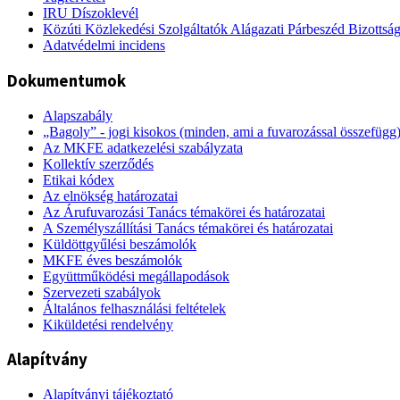
IRU Díszoklevél
Közúti Közlekedési Szolgáltatók Alágazati Párbeszéd Bizottsá
Adatvédelmi incidens
Dokumentumok
Alapszabály
„Bagoly” - jogi kisokos (minden, ami a fuvarozással összefügg
Az MKFE adatkezelési szabályzata
Kollektív szerződés
Etikai kódex
Az elnökség határozatai
Az Árufuvarozási Tanács témakörei és határozatai
A Személyszállítási Tanács témakörei és határozatai
Küldöttgyűlési beszámolók
MKFE éves beszámolók
Együttműködési megállapodások
Szervezeti szabályok
Általános felhasználási feltételek
Kiküldetési rendelvény
Alapítvány
Alapítványi tájékoztató