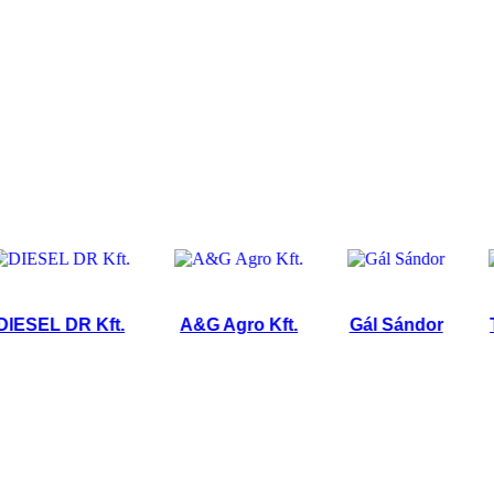
EL DR Kft.
A&G Agro Kft.
Gál Sándor
Tűzp