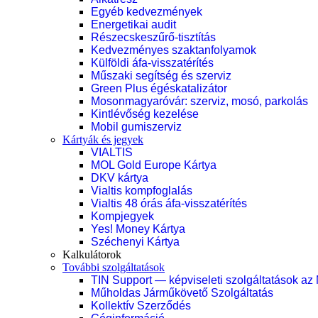
Egyéb kedvezmények
Energetikai audit
Részecskeszűrő-tisztítás
Kedvezményes szaktanfolyamok
Külföldi áfa-visszatérítés
Műszaki segítség és szerviz
Green Plus égéskatalizátor
Mosonmagyaróvár: szerviz, mosó, parkolás
Kintlévőség kezelése
Mobil gumiszerviz
Kártyák és jegyek
VIALTIS
MOL Gold Europe Kártya
DKV kártya
Vialtis kompfoglalás
Vialtis 48 órás áfa-visszatérítés
Kompjegyek
Yes! Money Kártya
Széchenyi Kártya
Kalkulátorok
További szolgáltatások
TIN Support — képviseleti szolgáltatások az
Műholdas Járműkövető Szolgáltatás
Kollektív Szerződés