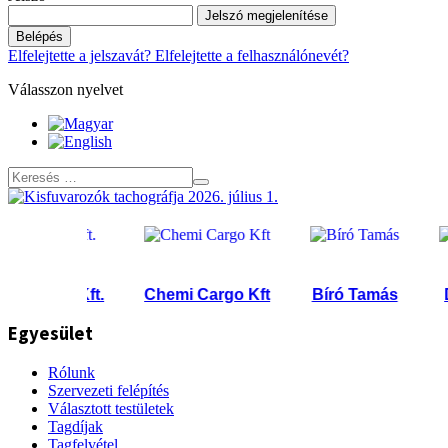
Jelszó megjelenítése
Belépés
Elfelejtette a jelszavát?
Elfelejtette a felhasználónevét?
Válasszon nyelvet
őház Kft.
Chemi Cargo Kft
Bíró Tamás
DIES
Egyesület
Rólunk
Szervezeti felépítés
Választott testületek
Tagdíjak
Tagfelvétel