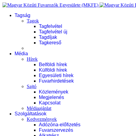
Tagság
Tagok
Tagfelvétel
Tagfelvétel új
Tagdíjak
Tagkereső
Média
Hírek
Belföldi hírek
Külföldi hírek
Egyesületi hírek
Fuvarhirdetések
Sajtó
Közlemények
Megjelenés
Kapcsolat
Médiaajánlat
Szolgáltatások
Kedvezmények
Adózóna-előfizetés
Fuvarszervezés
Alkatrész