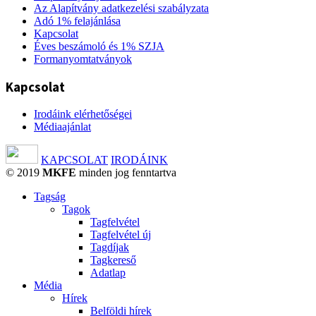
Az Alapítvány adatkezelési szabályzata
Adó 1% felajánlása
Kapcsolat
Éves beszámoló és 1% SZJA
Formanyomtatványok
Kapcsolat
Irodáink elérhetőségei
Médiaajánlat
KAPCSOLAT
IRODÁINK
© 2019
MKFE
minden jog fenntartva
Tagság
Tagok
Tagfelvétel
Tagfelvétel új
Tagdíjak
Tagkereső
Adatlap
Média
Hírek
Belföldi hírek