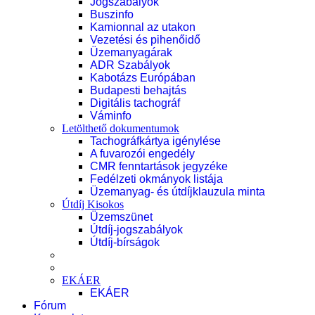
Jogszabályok
Buszinfo
Kamionnal az utakon
Vezetési és pihenőidő
Üzemanyagárak
ADR Szabályok
Kabotázs Európában
Budapesti behajtás
Digitális tachográf
Váminfo
Letölthető dokumentumok
Tachográfkártya igénylése
A fuvarozói engedély
CMR fenntartások jegyzéke
Fedélzeti okmányok listája
Üzemanyag- és útdíjklauzula minta
Útdíj Kisokos
Üzemszünet
Útdíj-jogszabályok
Útdíj-bírságok
EKÁER
EKÁER
Fórum