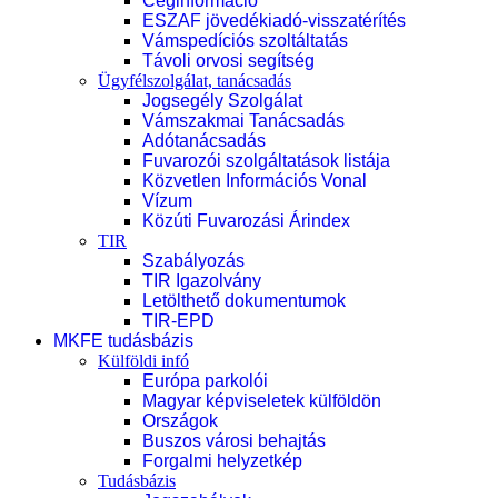
Céginformáció
ESZAF jövedékiadó-visszatérítés
Vámspedíciós szoltáltatás
Távoli orvosi segítség
Ügyfélszolgálat, tanácsadás
Jogsegély Szolgálat
Vámszakmai Tanácsadás
Adótanácsadás
Fuvarozói szolgáltatások listája
Közvetlen Információs Vonal
Vízum
Közúti Fuvarozási Árindex
TIR
Szabályozás
TIR Igazolvány
Letölthető dokumentumok
TIR-EPD
MKFE tudásbázis
Külföldi infó
Európa parkolói
Magyar képviseletek külföldön
Országok
Buszos városi behajtás
Forgalmi helyzetkép
Tudásbázis