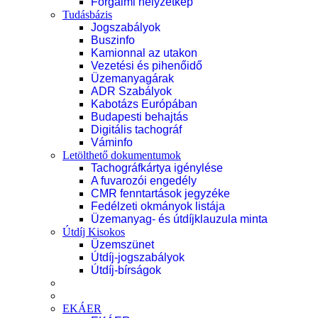
Forgalmi helyzetkép
Tudásbázis
Jogszabályok
Buszinfo
Kamionnal az utakon
Vezetési és pihenőidő
Üzemanyagárak
ADR Szabályok
Kabotázs Európában
Budapesti behajtás
Digitális tachográf
Váminfo
Letölthető dokumentumok
Tachográfkártya igénylése
A fuvarozói engedély
CMR fenntartások jegyzéke
Fedélzeti okmányok listája
Üzemanyag- és útdíjklauzula minta
Útdíj Kisokos
Üzemszünet
Útdíj-jogszabályok
Útdíj-bírságok
EKÁER