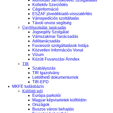
Műholdas Járműkövető Szolgáltatás
Kollektív Szerződés
Céginformáció
ESZAF jövedékiadó-visszatérítés
Vámspedíciós szoltáltatás
Távoli orvosi segítség
Ügyfélszolgálat, tanácsadás
Jogsegély Szolgálat
Vámszakmai Tanácsadás
Adótanácsadás
Fuvarozói szolgáltatások listája
Közvetlen Információs Vonal
Vízum
Közúti Fuvarozási Árindex
TIR
Szabályozás
TIR Igazolvány
Letölthető dokumentumok
TIR-EPD
MKFE tudásbázis
Külföldi infó
Európa parkolói
Magyar képviseletek külföldön
Országok
Buszos városi behajtás