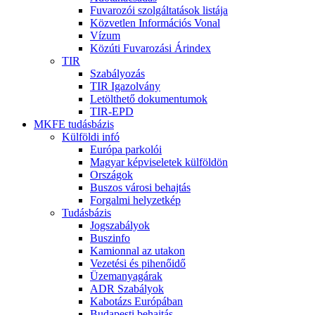
Fuvarozói szolgáltatások listája
Közvetlen Információs Vonal
Vízum
Közúti Fuvarozási Árindex
TIR
Szabályozás
TIR Igazolvány
Letölthető dokumentumok
TIR-EPD
MKFE tudásbázis
Külföldi infó
Európa parkolói
Magyar képviseletek külföldön
Országok
Buszos városi behajtás
Forgalmi helyzetkép
Tudásbázis
Jogszabályok
Buszinfo
Kamionnal az utakon
Vezetési és pihenőidő
Üzemanyagárak
ADR Szabályok
Kabotázs Európában
Budapesti behajtás