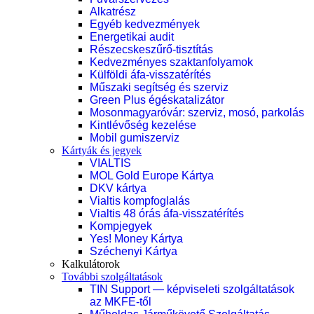
Alkatrész
Egyéb kedvezmények
Energetikai audit
Részecskeszűrő-tisztítás
Kedvezményes szaktanfolyamok
Külföldi áfa-visszatérítés
Műszaki segítség és szerviz
Green Plus égéskatalizátor
Mosonmagyaróvár: szerviz, mosó, parkolás
Kintlévőség kezelése
Mobil gumiszerviz
Kártyák és jegyek
VIALTIS
MOL Gold Europe Kártya
DKV kártya
Vialtis kompfoglalás
Vialtis 48 órás áfa-visszatérítés
Kompjegyek
Yes! Money Kártya
Széchenyi Kártya
Kalkulátorok
További szolgáltatások
TIN Support — képviseleti szolgáltatások
az MKFE-től