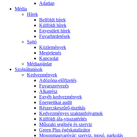
Adatlap
Média
Hírek
Belföldi hírek
Külföldi hírek
Egyesületi hírek
Fuvarhirdetések
Sajtó
Közlemények
Megjelenés
Kapcsolat
Médiaajánlat
Szolgáltatások
Kedvezmények
Adózóna-előfizetés
Fuvarszervezés
Alkatrész
Egyéb kedvezmények
Energetikai audit
Részecskeszűrő-tisztítás
Kedvezményes szaktanfolyamok
Külföldi áfa-visszatérítés
Műszaki segítség és szerviz
Green Plus égéskatalizátor
Mosonmagyaróvár: szerviz, mosó, parkolás