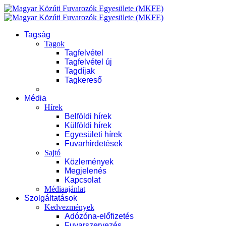
Tagság
Tagok
Tagfelvétel
Tagfelvétel új
Tagdíjak
Tagkereső
Média
Hírek
Belföldi hírek
Külföldi hírek
Egyesületi hírek
Fuvarhirdetések
Sajtó
Közlemények
Megjelenés
Kapcsolat
Médiaajánlat
Szolgáltatások
Kedvezmények
Adózóna-előfizetés
Fuvarszervezés