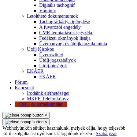
Digitális tachográf
Váminfo
Letölthető dokumentumok
Tachográfkártya igénylése
A fuvarozói engedély
CMR fenntartások jegyzéke
Fedélzeti okmányok listája
Üzemanyag- és útdíjklauzula minta
Útdíj Kisokos
Üzemszünet
Útdíj-jogszabályok
Útdíj-bírságok
EKÁER
EKÁER
Fórum
Kapcsolat
Irodáink elérhetőségei
MKFE Telefonkönyv
OBU és termékkínálat
×
×
Webhelyünkön sütiket használunk, melyek célja, hogy teljesebb
körű szolgáltatást nyújtsunk látogatóink részére.
Szabályzat