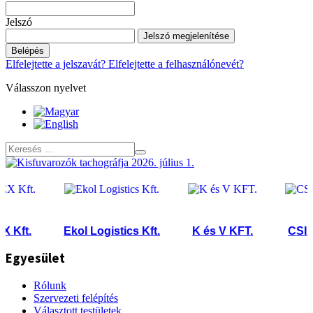
Jelszó
Jelszó megjelenítése
Belépés
Elfelejtette a jelszavát?
Elfelejtette a felhasználónevét?
Válasszon nyelvet
ft.
Ekol Logistics Kft.
K és V KFT.
CSILLA
Egyesület
Rólunk
Szervezeti felépítés
Választott testületek