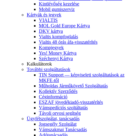
Kintlévőség kezelése
Mobil gumiszerviz
Kártyák és jegyek
VIALTIS
MOL Gold Europe Kártya
DKV kártya
Vialtis kompfoglalás
Vialtis 48 órás áfa-visszatérítés
Kompjegyek
Yes! Money Kártya
Széchenyi Kártya
Kalkulátorok
További szolgáltatások
TIN Support — képviseleti szolgáltatások az
MKFE-től
Műholdas Járműkövető Szolgáltatás
Kollektív Szerződés
Céginformáció
ESZAF jövedékiadó-visszatérítés
Vámspedíciós szoltáltatás
Távoli orvosi segítség
Ügyfélszolgálat, tanácsadás
Jogsegély Szolgálat
Vámszakmai Tanácsadás
Adótanácsadás