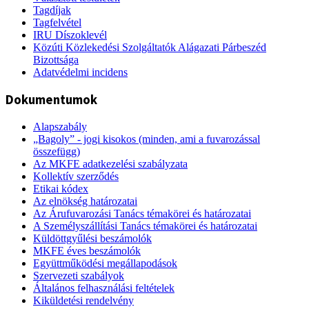
Tagdíjak
Tagfelvétel
IRU Díszoklevél
Közúti Közlekedési Szolgáltatók Alágazati Párbeszéd
Bizottsága
Adatvédelmi incidens
Dokumentumok
Alapszabály
„Bagoly” - jogi kisokos (minden, ami a fuvarozással
összefügg)
Az MKFE adatkezelési szabályzata
Kollektív szerződés
Etikai kódex
Az elnökség határozatai
Az Árufuvarozási Tanács témakörei és határozatai
A Személyszállítási Tanács témakörei és határozatai
Küldöttgyűlési beszámolók
MKFE éves beszámolók
Együttműködési megállapodások
Szervezeti szabályok
Általános felhasználási feltételek
Kiküldetési rendelvény