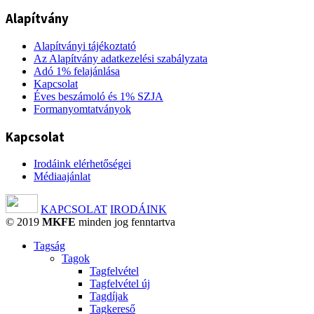
Alapítvány
Alapítványi tájékoztató
Az Alapítvány adatkezelési szabályzata
Adó 1% felajánlása
Kapcsolat
Éves beszámoló és 1% SZJA
Formanyomtatványok
Kapcsolat
Irodáink elérhetőségei
Médiaajánlat
KAPCSOLAT
IRODÁINK
© 2019
MKFE
minden jog fenntartva
Tagság
Tagok
Tagfelvétel
Tagfelvétel új
Tagdíjak
Tagkereső