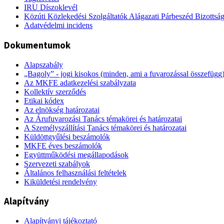
IRU Díszoklevél
Közúti Közlekedési Szolgáltatók Alágazati Párbeszéd Bizottsá
Adatvédelmi incidens
Dokumentumok
Alapszabály
„Bagoly” - jogi kisokos (minden, ami a fuvarozással összefügg
Az MKFE adatkezelési szabályzata
Kollektív szerződés
Etikai kódex
Az elnökség határozatai
Az Árufuvarozási Tanács témakörei és határozatai
A Személyszállítási Tanács témakörei és határozatai
Küldöttgyűlési beszámolók
MKFE éves beszámolók
Együttműködési megállapodások
Szervezeti szabályok
Általános felhasználási feltételek
Kiküldetési rendelvény
Alapítvány
Alapítványi tájékoztató