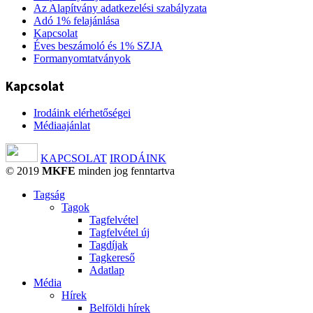
Az Alapítvány adatkezelési szabályzata
Adó 1% felajánlása
Kapcsolat
Éves beszámoló és 1% SZJA
Formanyomtatványok
Kapcsolat
Irodáink elérhetőségei
Médiaajánlat
KAPCSOLAT
IRODÁINK
© 2019
MKFE
minden jog fenntartva
Tagság
Tagok
Tagfelvétel
Tagfelvétel új
Tagdíjak
Tagkereső
Adatlap
Média
Hírek
Belföldi hírek