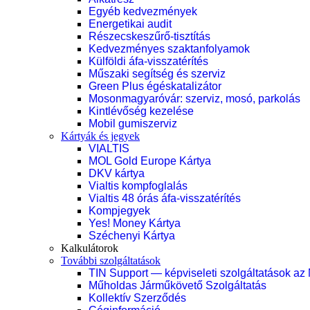
Egyéb kedvezmények
Energetikai audit
Részecskeszűrő-tisztítás
Kedvezményes szaktanfolyamok
Külföldi áfa-visszatérítés
Műszaki segítség és szerviz
Green Plus égéskatalizátor
Mosonmagyaróvár: szerviz, mosó, parkolás
Kintlévőség kezelése
Mobil gumiszerviz
Kártyák és jegyek
VIALTIS
MOL Gold Europe Kártya
DKV kártya
Vialtis kompfoglalás
Vialtis 48 órás áfa-visszatérítés
Kompjegyek
Yes! Money Kártya
Széchenyi Kártya
Kalkulátorok
További szolgáltatások
TIN Support — képviseleti szolgáltatások az
Műholdas Járműkövető Szolgáltatás
Kollektív Szerződés