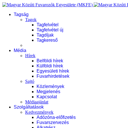
Tagság
Tagok
Tagfelvétel
Tagfelvétel új
Tagdíjak
Tagkereső
Média
Hírek
Belföldi hírek
Külföldi hírek
Egyesületi hírek
Fuvarhirdetések
Sajtó
Közlemények
Megjelenés
Kapcsolat
Médiaajánlat
Szolgáltatások
Kedvezmények
Adózóna-előfizetés
Fuvarszervezés
Alkatrész