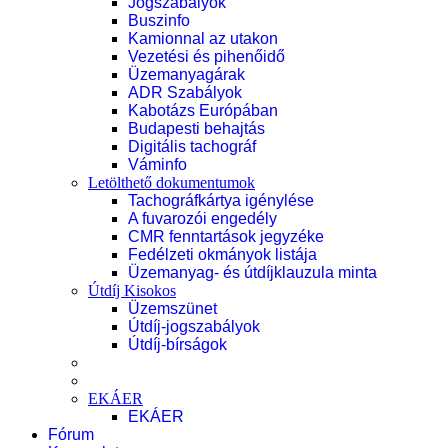
Jogszabályok
Buszinfo
Kamionnal az utakon
Vezetési és pihenőidő
Üzemanyagárak
ADR Szabályok
Kabotázs Európában
Budapesti behajtás
Digitális tachográf
Váminfo
Letölthető dokumentumok
Tachográfkártya igénylése
A fuvarozói engedély
CMR fenntartások jegyzéke
Fedélzeti okmányok listája
Üzemanyag- és útdíjklauzula minta
Útdíj Kisokos
Üzemszünet
Útdíj-jogszabályok
Útdíj-bírságok
EKÁER
EKÁER
Fórum