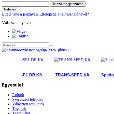
Jelszó megjelenítése
Belépés
Elfelejtette a jelszavát?
Elfelejtette a felhasználónevét?
Válasszon nyelvet
DIESEL DR Kft.
TRANS-SPED Kft.
Spedorigo K
Egyesület
Rólunk
Szervezeti felépítés
Választott testületek
Tagdíjak
Tagfelvétel