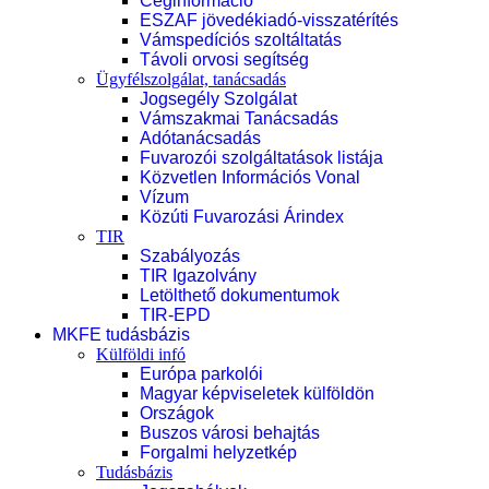
Céginformáció
ESZAF jövedékiadó-visszatérítés
Vámspedíciós szoltáltatás
Távoli orvosi segítség
Ügyfélszolgálat, tanácsadás
Jogsegély Szolgálat
Vámszakmai Tanácsadás
Adótanácsadás
Fuvarozói szolgáltatások listája
Közvetlen Információs Vonal
Vízum
Közúti Fuvarozási Árindex
TIR
Szabályozás
TIR Igazolvány
Letölthető dokumentumok
TIR-EPD
MKFE tudásbázis
Külföldi infó
Európa parkolói
Magyar képviseletek külföldön
Országok
Buszos városi behajtás
Forgalmi helyzetkép
Tudásbázis