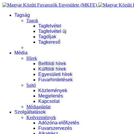
Tagság
Tagok
Tagfelvétel
Tagfelvétel új
Tagdíjak
Tagkereső
Média
Hírek
Belföldi hírek
Külföldi hírek
Egyesületi hírek
Fuvarhirdetések
Sajtó
Közlemények
Megjelenés
Kapcsolat
Médiaajánlat
Szolgáltatások
Kedvezmények
Adózóna-előfizetés
Fuvarszervezés
Alkatrész