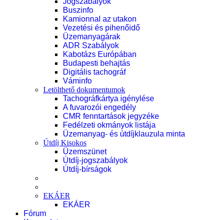
Jogszabályok
Buszinfo
Kamionnal az utakon
Vezetési és pihenőidő
Üzemanyagárak
ADR Szabályok
Kabotázs Európában
Budapesti behajtás
Digitális tachográf
Váminfo
Letölthető dokumentumok
Tachográfkártya igénylése
A fuvarozói engedély
CMR fenntartások jegyzéke
Fedélzeti okmányok listája
Üzemanyag- és útdíjklauzula minta
Útdíj Kisokos
Üzemszünet
Útdíj-jogszabályok
Útdíj-bírságok
EKÁER
EKÁER
Fórum