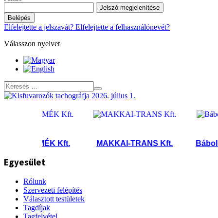
Jelszó megjelenítése
Belépés
Elfelejtette a jelszavát?
Elfelejtette a felhasználónevét?
Válasszon nyelvet
MÉK Kft.
MAKKAI-TRANS Kft.
Bábolna Sp
Egyesület
Rólunk
Szervezeti felépítés
Választott testületek
Tagdíjak
Tagfelvétel