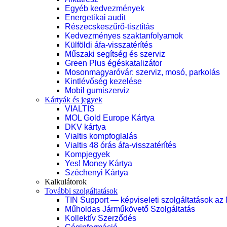
Egyéb kedvezmények
Energetikai audit
Részecskeszűrő-tisztítás
Kedvezményes szaktanfolyamok
Külföldi áfa-visszatérítés
Műszaki segítség és szerviz
Green Plus égéskatalizátor
Mosonmagyaróvár: szerviz, mosó, parkolás
Kintlévőség kezelése
Mobil gumiszerviz
Kártyák és jegyek
VIALTIS
MOL Gold Europe Kártya
DKV kártya
Vialtis kompfoglalás
Vialtis 48 órás áfa-visszatérítés
Kompjegyek
Yes! Money Kártya
Széchenyi Kártya
Kalkulátorok
További szolgáltatások
TIN Support — képviseleti szolgáltatások az
Műholdas Járműkövető Szolgáltatás
Kollektív Szerződés