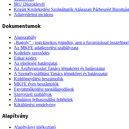
IRU Díszoklevél
Közúti Közlekedési Szolgáltatók Alágazati Párbeszéd Bizottsá
Adatvédelmi incidens
Dokumentumok
Alapszabály
„Bagoly” - jogi kisokos (minden, ami a fuvarozással összefügg
Az MKFE adatkezelési szabályzata
Kollektív szerződés
Etikai kódex
Az elnökség határozatai
Az Árufuvarozási Tanács témakörei és határozatai
A Személyszállítási Tanács témakörei és határozatai
Küldöttgyűlési beszámolók
MKFE éves beszámolók
Együttműködési megállapodások
Szervezeti szabályok
Általános felhasználási feltételek
Kiküldetési rendelvény
Alapítvány
Alapítványi tájékoztató