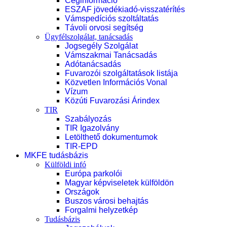
Céginformáció
ESZAF jövedékiadó-visszatérítés
Vámspedíciós szoltáltatás
Távoli orvosi segítség
Ügyfélszolgálat, tanácsadás
Jogsegély Szolgálat
Vámszakmai Tanácsadás
Adótanácsadás
Fuvarozói szolgáltatások listája
Közvetlen Információs Vonal
Vízum
Közúti Fuvarozási Árindex
TIR
Szabályozás
TIR Igazolvány
Letölthető dokumentumok
TIR-EPD
MKFE tudásbázis
Külföldi infó
Európa parkolói
Magyar képviseletek külföldön
Országok
Buszos városi behajtás
Forgalmi helyzetkép
Tudásbázis