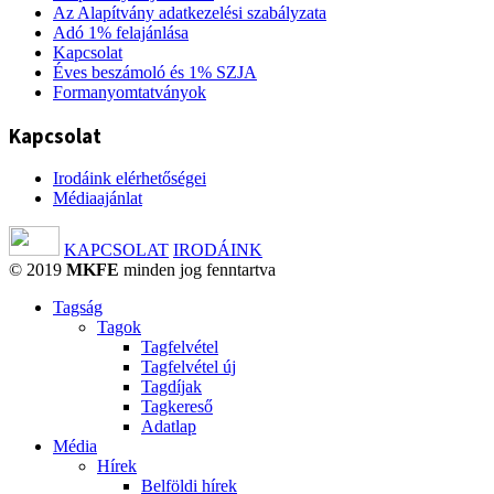
Az Alapítvány adatkezelési szabályzata
Adó 1% felajánlása
Kapcsolat
Éves beszámoló és 1% SZJA
Formanyomtatványok
Kapcsolat
Irodáink elérhetőségei
Médiaajánlat
KAPCSOLAT
IRODÁINK
© 2019
MKFE
minden jog fenntartva
Tagság
Tagok
Tagfelvétel
Tagfelvétel új
Tagdíjak
Tagkereső
Adatlap
Média
Hírek
Belföldi hírek