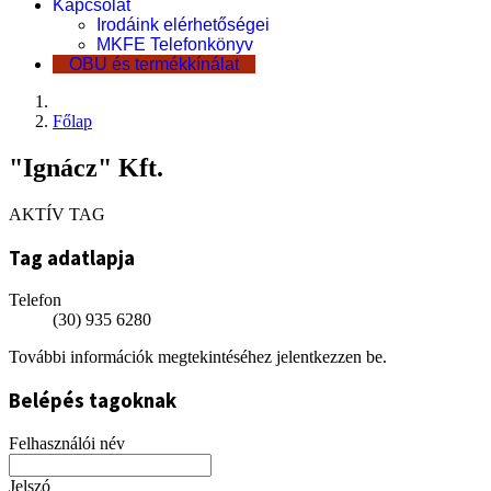
Kapcsolat
Irodáink elérhetőségei
MKFE Telefonkönyv
OBU és termékkínálat
Főlap
"Ignácz" Kft.
AKTÍV TAG
Tag adatlapja
Telefon
(30) 935 6280
További információk megtekintéséhez jelentkezzen be.
Belépés tagoknak
Felhasználói név
Jelszó