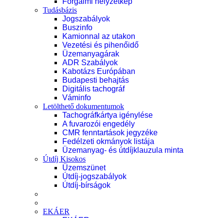
Forgalmi helyzetkép
Tudásbázis
Jogszabályok
Buszinfo
Kamionnal az utakon
Vezetési és pihenőidő
Üzemanyagárak
ADR Szabályok
Kabotázs Európában
Budapesti behajtás
Digitális tachográf
Váminfo
Letölthető dokumentumok
Tachográfkártya igénylése
A fuvarozói engedély
CMR fenntartások jegyzéke
Fedélzeti okmányok listája
Üzemanyag- és útdíjklauzula minta
Útdíj Kisokos
Üzemszünet
Útdíj-jogszabályok
Útdíj-bírságok
EKÁER