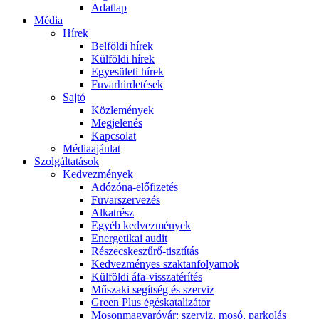
Adatlap
Média
Hírek
Belföldi hírek
Külföldi hírek
Egyesületi hírek
Fuvarhirdetések
Sajtó
Közlemények
Megjelenés
Kapcsolat
Médiaajánlat
Szolgáltatások
Kedvezmények
Adózóna-előfizetés
Fuvarszervezés
Alkatrész
Egyéb kedvezmények
Energetikai audit
Részecskeszűrő-tisztítás
Kedvezményes szaktanfolyamok
Külföldi áfa-visszatérítés
Műszaki segítség és szerviz
Green Plus égéskatalizátor
Mosonmagyaróvár: szerviz, mosó, parkolás