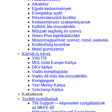
Alkatrész
Egyéb kedvezmények
Energetikai audit
Részecskeszűrő-tisztítás
Kedvezményes szaktanfolyamok
Külföldi áfa-visszatérítés
Műszaki segítség és szerviz
Green Plus égéskatalizátor
Mosonmagyaróvár: szerviz, mosó, parkolás
Kintlévőség kezelése
Mobil gumiszerviz
Kártyák és jegyek
VIALTIS
MOL Gold Europe Kártya
DKV kártya
Vialtis kompfoglalás
Vialtis 48 órás áfa-visszatérítés
Kompjegyek
Yes! Money Kártya
Széchenyi Kártya
Kalkulátorok
További szolgáltatások
TIN Support — képviseleti szolgáltatások
az MKFE-től