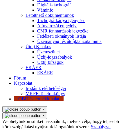
Digitális tachográf
Váminfo
Letölthető dokumentumok
Tachográfkártya igénylése
A fuvarozói engedély
CMR fenntartások jegyzéke
Fedélzeti okmányok listája
Üzemanyag- és útdíjklauzula minta
Útdíj Kisokos
Üzemszünet
Útdíj-jogszabályok
Útdíj-bírságok
EKÁER
EKÁER
Fórum
Kapcsolat
Irodáink elérhetőségei
MKFE Telefonkönyv
OBU és termékkínálat
×
×
Webhelyünkön sütiket használunk, melyek célja, hogy teljesebb
körű szolgáltatást nyújtsunk látogatóink részére.
Szabályzat