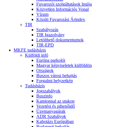
Fuvarozói szolgáltatások listája
Közvetlen Információs Vonal
Vízum
Közúti Fuvarozási Árindex
TIR
Szabályozás
TIR Igazolvány
Letölthető dokumentumok
TIR-EPD
MKFE tudásbázis
Külföldi infó
Európa parkolói
Magyar képviseletek külföldön
Országok
Buszos városi behajtás
Forgalmi helyzetkép
Tudásbázis
Jogszabályok
Buszinfo
Kamionnal az utakon
Vezetési és pihenőidő
Üzemanyagárak
ADR Szabályok
Kabotázs Európában
Budapesti behajtás