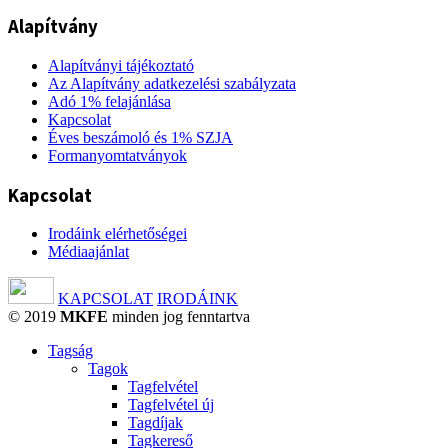
Alapítvány
Alapítványi tájékoztató
Az Alapítvány adatkezelési szabályzata
Adó 1% felajánlása
Kapcsolat
Éves beszámoló és 1% SZJA
Formanyomtatványok
Kapcsolat
Irodáink elérhetőségei
Médiaajánlat
KAPCSOLAT
IRODÁINK
© 2019
MKFE
minden jog fenntartva
Tagság
Tagok
Tagfelvétel
Tagfelvétel új
Tagdíjak
Tagkereső