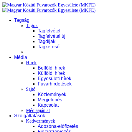
Tagság
Tagok
Tagfelvétel
Tagfelvétel új
Tagdíjak
Tagkereső
Média
Hírek
Belföldi hírek
Külföldi hírek
Egyesületi hírek
Fuvarhirdetések
Sajtó
Közlemények
Megjelenés
Kapcsolat
Médiaajánlat
Szolgáltatások
Kedvezmények
Adózóna-előfizetés
Fuvarszervezés