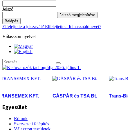
Jelszó
Jelszó megjelenítése
Belépés
Elfelejtette a jelszavát?
Elfelejtette a felhasználónevét?
Válasszon nyelvet
ANSEMEX KFT.
GÁSPÁR és TSA Bt.
Trans-Biogal
Egyesület
Rólunk
Szervezeti felépítés
Választott testületek