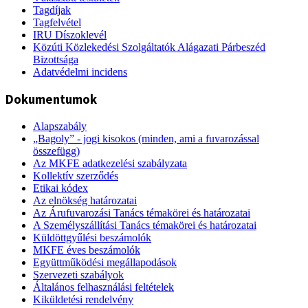
Tagdíjak
Tagfelvétel
IRU Díszoklevél
Közúti Közlekedési Szolgáltatók Alágazati Párbeszéd
Bizottsága
Adatvédelmi incidens
Dokumentumok
Alapszabály
„Bagoly” - jogi kisokos (minden, ami a fuvarozással
összefügg)
Az MKFE adatkezelési szabályzata
Kollektív szerződés
Etikai kódex
Az elnökség határozatai
Az Árufuvarozási Tanács témakörei és határozatai
A Személyszállítási Tanács témakörei és határozatai
Küldöttgyűlési beszámolók
MKFE éves beszámolók
Együttműködési megállapodások
Szervezeti szabályok
Általános felhasználási feltételek
Kiküldetési rendelvény