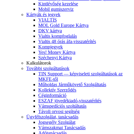
Kintlévőség kezelése
Mobil gumiszerviz
Kártyák és jegyek
VIALTIS
MOL Gold Europe Kártya
DKV kártya
Vialtis kompfoglalás
Vialtis 48 órás áfa-visszatérítés
Kompjegyek
Yes! Money Kártya
Széchenyi Kártya
Kalkulátorok
További szolgáltatások
TIN Support — képviseleti szolgáltatások az
MKFE-től
Műholdas Járműkövető Szolgáltatás
Kollektív Szerződés
Céginformáció
ESZAF jövedékiadó-visszatérítés
Vámspedíciós szoltáltatás
Távoli orvosi segítség
Ügyfélszolgálat, tanácsadás
Jogsegély Szolgálat
Vámszakmai Tanácsadás
Adótanácsadás