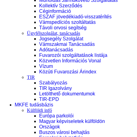
Műholdas Járműkövető Szolgáltatás
Kollektív Szerződés
Céginformáció
ESZAF jövedékiadó-visszatérítés
Vámspedíciós szoltáltatás
Távoli orvosi segítség
Ügyfélszolgálat, tanácsadás
Jogsegély Szolgálat
Vámszakmai Tanácsadás
Adótanácsadás
Fuvarozói szolgáltatások listája
Közvetlen Információs Vonal
Vízum
Közúti Fuvarozási Árindex
TIR
Szabályozás
TIR Igazolvány
Letölthető dokumentumok
TIR-EPD
MKFE tudásbázis
Külföldi infó
Európa parkolói
Magyar képviseletek külföldön
Országok
Buszos városi behajtás