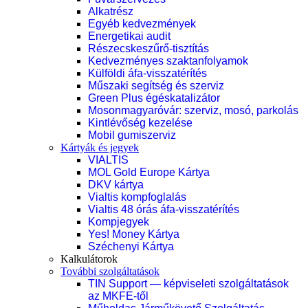
Alkatrész
Egyéb kedvezmények
Energetikai audit
Részecskeszűrő-tisztítás
Kedvezményes szaktanfolyamok
Külföldi áfa-visszatérítés
Műszaki segítség és szerviz
Green Plus égéskatalizátor
Mosonmagyaróvár: szerviz, mosó, parkolás
Kintlévőség kezelése
Mobil gumiszerviz
Kártyák és jegyek
VIALTIS
MOL Gold Europe Kártya
DKV kártya
Vialtis kompfoglalás
Vialtis 48 órás áfa-visszatérítés
Kompjegyek
Yes! Money Kártya
Széchenyi Kártya
Kalkulátorok
További szolgáltatások
TIN Support — képviseleti szolgáltatások
az MKFE-től