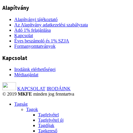
Alapítvány
Alapítványi tájékoztató
Az Alapítvány adatkezelési szabályzata
Adó 1% felajánlása
Kapcsolat
Éves beszámoló és 1% SZJA
Formanyomtatványok
Kapcsolat
Irodáink elérhetőségei
Médiaajánlat
KAPCSOLAT
IRODÁINK
© 2019
MKFE
minden jog fenntartva
Tagság
Tagok
Tagfelvétel
Tagfelvétel új
Tagdíjak
Tagkereső