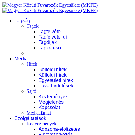
Tagság
Tagok
Tagfelvétel
Tagfelvétel új
Tagdíjak
Tagkereső
Média
Hírek
Belföldi hírek
Külföldi hírek
Egyesületi hírek
Fuvarhirdetések
Sajtó
Közlemények
Megjelenés
Kapcsolat
Médiaajánlat
Szolgáltatások
Kedvezmények
Adózóna-előfizetés
Fuvarszervezés