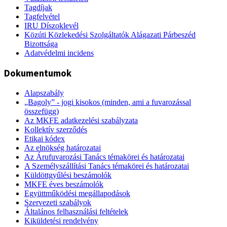
Tagdíjak
Tagfelvétel
IRU Díszoklevél
Közúti Közlekedési Szolgáltatók Alágazati Párbeszéd
Bizottsága
Adatvédelmi incidens
Dokumentumok
Alapszabály
„Bagoly” - jogi kisokos (minden, ami a fuvarozással
összefügg)
Az MKFE adatkezelési szabályzata
Kollektív szerződés
Etikai kódex
Az elnökség határozatai
Az Árufuvarozási Tanács témakörei és határozatai
A Személyszállítási Tanács témakörei és határozatai
Küldöttgyűlési beszámolók
MKFE éves beszámolók
Együttműködési megállapodások
Szervezeti szabályok
Általános felhasználási feltételek
Kiküldetési rendelvény