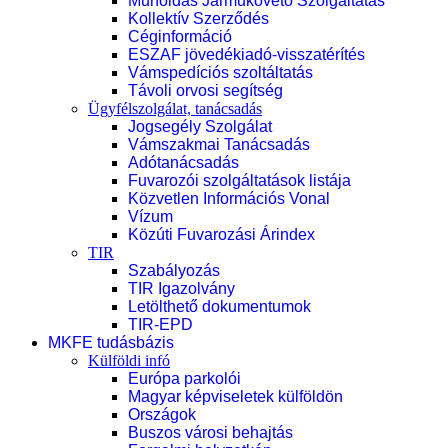
Műholdas Járműkövető Szolgáltatás
Kollektív Szerződés
Céginformáció
ESZAF jövedékiadó-visszatérítés
Vámspedíciós szoltáltatás
Távoli orvosi segítség
Ügyfélszolgálat, tanácsadás
Jogsegély Szolgálat
Vámszakmai Tanácsadás
Adótanácsadás
Fuvarozói szolgáltatások listája
Közvetlen Információs Vonal
Vízum
Közúti Fuvarozási Árindex
TIR
Szabályozás
TIR Igazolvány
Letölthető dokumentumok
TIR-EPD
MKFE tudásbázis
Külföldi infó
Európa parkolói
Magyar képviseletek külföldön
Országok
Buszos városi behajtás