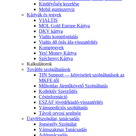
Kintlévőség kezelése
Mobil gumiszerviz
Kártyák és jegyek
VIALTIS
MOL Gold Europe Kártya
DKV kártya
Vialtis kompfoglalás
Vialtis 48 órás áfa-visszatérítés
Kompjegyek
Yes! Money Kártya
Széchenyi Kártya
Kalkulátorok
További szolgáltatások
TIN Support — képviseleti szolgáltatások az
MKFE-től
Műholdas Járműkövető Szolgáltatás
Kollektív Szerződés
Céginformáció
ESZAF jövedékiadó-visszatérítés
Vámspedíciós szoltáltatás
Távoli orvosi segítség
Ügyfélszolgálat, tanácsadás
Jogsegély Szolgálat
Vámszakmai Tanácsadás
Adótanácsadás