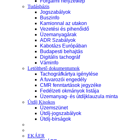
Forgalmi helyzetkép
Tudásbázis
Jogszabályok
Buszinfo
Kamionnal az utakon
Vezetési és pihenőidő
Üzemanyagárak
ADR Szabályok
Kabotázs Európában
Budapesti behajtás
Digitális tachográf
Váminfo
Letölthető dokumentumok
Tachográfkártya igénylése
A fuvarozói engedély
CMR fenntartások jegyzéke
Fedélzeti okmányok listája
Üzemanyag- és útdíjklauzula minta
Útdíj Kisokos
Üzemszünet
Útdíj-jogszabályok
Útdíj-bírságok
EKÁER