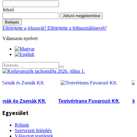
Jelszó
Jelszó megjelenítése
Belépés
Elfelejtette a jelszavát?
Elfelejtette a felhasználónevét?
Válasszon nyelvet
ák és Zsenák Kft.
Testvértrans Fuvarozó Kft.
Inter
Egyesület
Rólunk
Szervezeti felépítés
Választott testületek