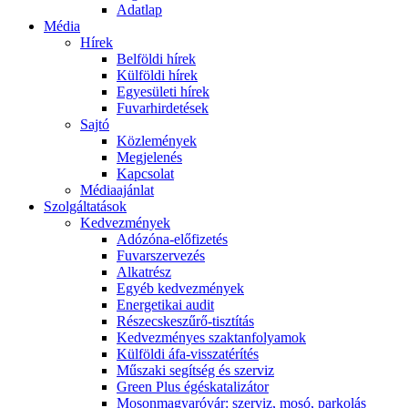
Adatlap
Média
Hírek
Belföldi hírek
Külföldi hírek
Egyesületi hírek
Fuvarhirdetések
Sajtó
Közlemények
Megjelenés
Kapcsolat
Médiaajánlat
Szolgáltatások
Kedvezmények
Adózóna-előfizetés
Fuvarszervezés
Alkatrész
Egyéb kedvezmények
Energetikai audit
Részecskeszűrő-tisztítás
Kedvezményes szaktanfolyamok
Külföldi áfa-visszatérítés
Műszaki segítség és szerviz
Green Plus égéskatalizátor
Mosonmagyaróvár: szerviz, mosó, parkolás