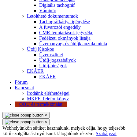
Digitális tachográf
Váminfo
Letölthető dokumentumok
Tachográfkártya igénylése
A fuvarozói engedély
CMR fenntartások jegyzéke
Fedélzeti okmányok listája
Üzemanyag- és útdíjklauzula minta
Útdíj Kisokos
Üzemszünet
Útdíj-jogszabályok
Útdíj-bírságok
EKÁER
EKÁER
Fórum
Kapcsolat
Irodáink elérhetőségei
MKFE Telefonkönyv
OBU és termékkínálat
×
×
Webhelyünkön sütiket használunk, melyek célja, hogy teljesebb
körű szolgáltatást nyújtsunk látogatóink részére.
Szabályzat