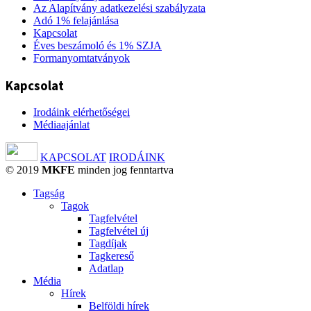
Az Alapítvány adatkezelési szabályzata
Adó 1% felajánlása
Kapcsolat
Éves beszámoló és 1% SZJA
Formanyomtatványok
Kapcsolat
Irodáink elérhetőségei
Médiaajánlat
KAPCSOLAT
IRODÁINK
© 2019
MKFE
minden jog fenntartva
Tagság
Tagok
Tagfelvétel
Tagfelvétel új
Tagdíjak
Tagkereső
Adatlap
Média
Hírek
Belföldi hírek