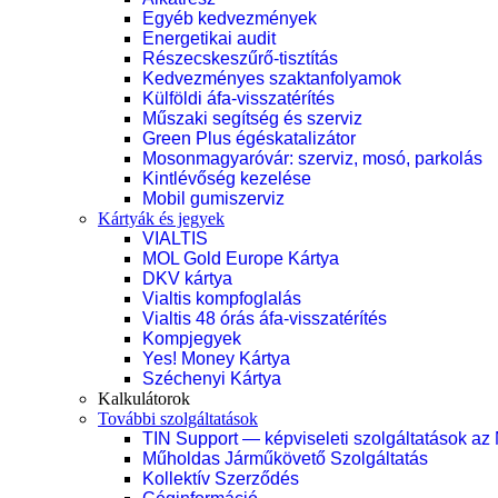
Egyéb kedvezmények
Energetikai audit
Részecskeszűrő-tisztítás
Kedvezményes szaktanfolyamok
Külföldi áfa-visszatérítés
Műszaki segítség és szerviz
Green Plus égéskatalizátor
Mosonmagyaróvár: szerviz, mosó, parkolás
Kintlévőség kezelése
Mobil gumiszerviz
Kártyák és jegyek
VIALTIS
MOL Gold Europe Kártya
DKV kártya
Vialtis kompfoglalás
Vialtis 48 órás áfa-visszatérítés
Kompjegyek
Yes! Money Kártya
Széchenyi Kártya
Kalkulátorok
További szolgáltatások
TIN Support — képviseleti szolgáltatások az
Műholdas Járműkövető Szolgáltatás
Kollektív Szerződés