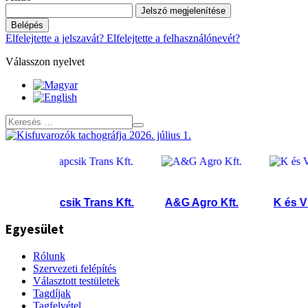
Jelszó megjelenítése
Belépés
Elfelejtette a jelszavát?
Elfelejtette a felhasználónevét?
Válasszon nyelvet
Klapcsik Trans Kft.
A&G Agro Kft.
K és V KFT
Egyesület
Rólunk
Szervezeti felépítés
Választott testületek
Tagdíjak
Tagfelvétel