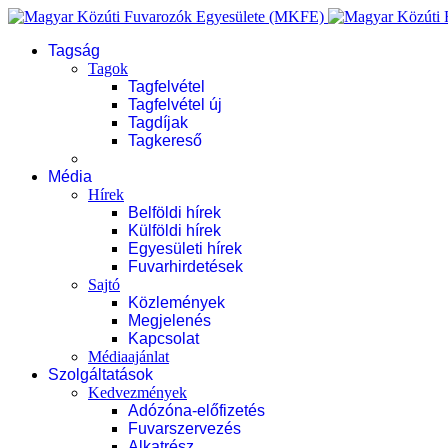
Tagság
Tagok
Tagfelvétel
Tagfelvétel új
Tagdíjak
Tagkereső
Média
Hírek
Belföldi hírek
Külföldi hírek
Egyesületi hírek
Fuvarhirdetések
Sajtó
Közlemények
Megjelenés
Kapcsolat
Médiaajánlat
Szolgáltatások
Kedvezmények
Adózóna-előfizetés
Fuvarszervezés
Alkatrész