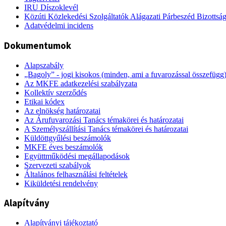
IRU Díszoklevél
Közúti Közlekedési Szolgáltatók Alágazati Párbeszéd Bizottsá
Adatvédelmi incidens
Dokumentumok
Alapszabály
„Bagoly” - jogi kisokos (minden, ami a fuvarozással összefügg
Az MKFE adatkezelési szabályzata
Kollektív szerződés
Etikai kódex
Az elnökség határozatai
Az Árufuvarozási Tanács témakörei és határozatai
A Személyszállítási Tanács témakörei és határozatai
Küldöttgyűlési beszámolók
MKFE éves beszámolók
Együttműködési megállapodások
Szervezeti szabályok
Általános felhasználási feltételek
Kiküldetési rendelvény
Alapítvány
Alapítványi tájékoztató