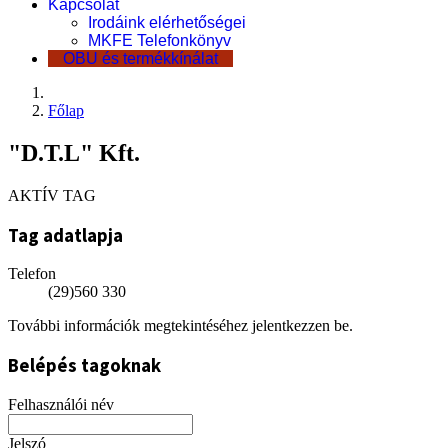
Kapcsolat
Irodáink elérhetőségei
MKFE Telefonkönyv
OBU és termékkínálat
Főlap
"D.T.L" Kft.
AKTÍV TAG
Tag adatlapja
Telefon
(29)560 330
További információk megtekintéséhez jelentkezzen be.
Belépés tagoknak
Felhasználói név
Jelszó