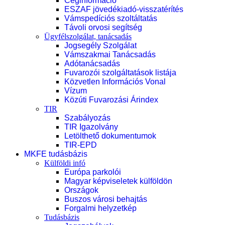
Céginformáció
ESZAF jövedékiadó-visszatérítés
Vámspedíciós szoltáltatás
Távoli orvosi segítség
Ügyfélszolgálat, tanácsadás
Jogsegély Szolgálat
Vámszakmai Tanácsadás
Adótanácsadás
Fuvarozói szolgáltatások listája
Közvetlen Információs Vonal
Vízum
Közúti Fuvarozási Árindex
TIR
Szabályozás
TIR Igazolvány
Letölthető dokumentumok
TIR-EPD
MKFE tudásbázis
Külföldi infó
Európa parkolói
Magyar képviseletek külföldön
Országok
Buszos városi behajtás
Forgalmi helyzetkép
Tudásbázis