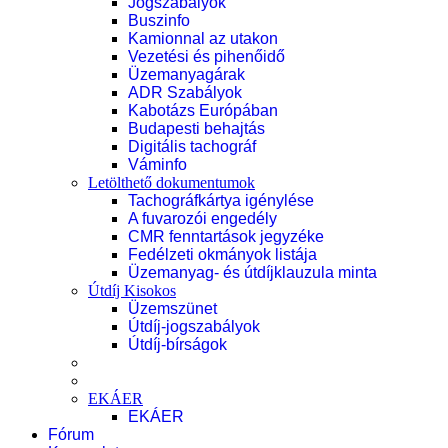
Jogszabályok
Buszinfo
Kamionnal az utakon
Vezetési és pihenőidő
Üzemanyagárak
ADR Szabályok
Kabotázs Európában
Budapesti behajtás
Digitális tachográf
Váminfo
Letölthető dokumentumok
Tachográfkártya igénylése
A fuvarozói engedély
CMR fenntartások jegyzéke
Fedélzeti okmányok listája
Üzemanyag- és útdíjklauzula minta
Útdíj Kisokos
Üzemszünet
Útdíj-jogszabályok
Útdíj-bírságok
EKÁER
EKÁER
Fórum