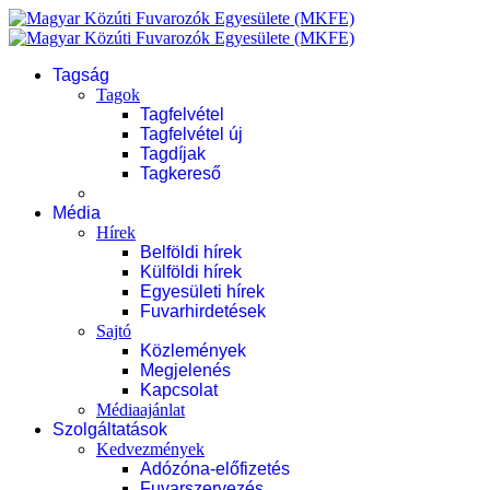
Tagság
Tagok
Tagfelvétel
Tagfelvétel új
Tagdíjak
Tagkereső
Média
Hírek
Belföldi hírek
Külföldi hírek
Egyesületi hírek
Fuvarhirdetések
Sajtó
Közlemények
Megjelenés
Kapcsolat
Médiaajánlat
Szolgáltatások
Kedvezmények
Adózóna-előfizetés
Fuvarszervezés