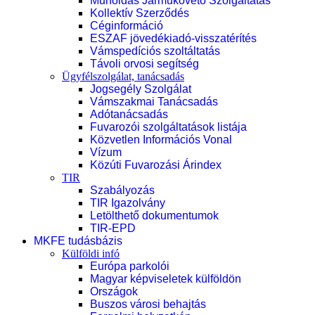
Műholdas Járműkövető Szolgáltatás
Kollektív Szerződés
Céginformáció
ESZAF jövedékiadó-visszatérítés
Vámspedíciós szoltáltatás
Távoli orvosi segítség
Ügyfélszolgálat, tanácsadás
Jogsegély Szolgálat
Vámszakmai Tanácsadás
Adótanácsadás
Fuvarozói szolgáltatások listája
Közvetlen Információs Vonal
Vízum
Közúti Fuvarozási Árindex
TIR
Szabályozás
TIR Igazolvány
Letölthető dokumentumok
TIR-EPD
MKFE tudásbázis
Külföldi infó
Európa parkolói
Magyar képviseletek külföldön
Országok
Buszos városi behajtás