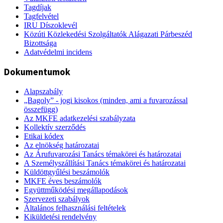
Tagdíjak
Tagfelvétel
IRU Díszoklevél
Közúti Közlekedési Szolgáltatók Alágazati Párbeszéd
Bizottsága
Adatvédelmi incidens
Dokumentumok
Alapszabály
„Bagoly” - jogi kisokos (minden, ami a fuvarozással
összefügg)
Az MKFE adatkezelési szabályzata
Kollektív szerződés
Etikai kódex
Az elnökség határozatai
Az Árufuvarozási Tanács témakörei és határozatai
A Személyszállítási Tanács témakörei és határozatai
Küldöttgyűlési beszámolók
MKFE éves beszámolók
Együttműködési megállapodások
Szervezeti szabályok
Általános felhasználási feltételek
Kiküldetési rendelvény