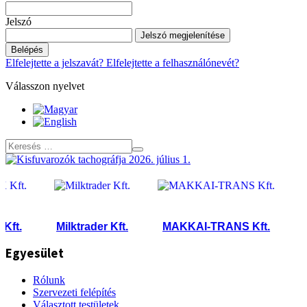
Jelszó
Jelszó megjelenítése
Belépés
Elfelejtette a jelszavát?
Elfelejtette a felhasználónevét?
Válasszon nyelvet
t.
Milktrader Kft.
MAKKAI-TRANS Kft.
Petr
Egyesület
Rólunk
Szervezeti felépítés
Választott testületek