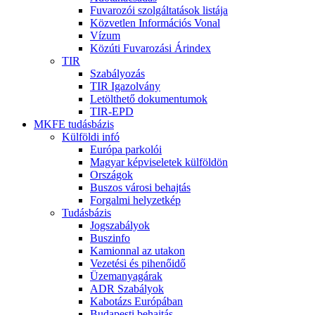
Fuvarozói szolgáltatások listája
Közvetlen Információs Vonal
Vízum
Közúti Fuvarozási Árindex
TIR
Szabályozás
TIR Igazolvány
Letölthető dokumentumok
TIR-EPD
MKFE tudásbázis
Külföldi infó
Európa parkolói
Magyar képviseletek külföldön
Országok
Buszos városi behajtás
Forgalmi helyzetkép
Tudásbázis
Jogszabályok
Buszinfo
Kamionnal az utakon
Vezetési és pihenőidő
Üzemanyagárak
ADR Szabályok
Kabotázs Európában
Budapesti behajtás