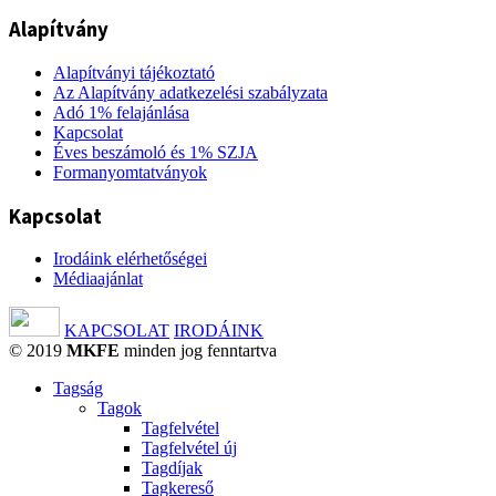
Alapítvány
Alapítványi tájékoztató
Az Alapítvány adatkezelési szabályzata
Adó 1% felajánlása
Kapcsolat
Éves beszámoló és 1% SZJA
Formanyomtatványok
Kapcsolat
Irodáink elérhetőségei
Médiaajánlat
KAPCSOLAT
IRODÁINK
© 2019
MKFE
minden jog fenntartva
Tagság
Tagok
Tagfelvétel
Tagfelvétel új
Tagdíjak
Tagkereső