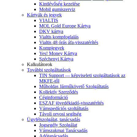
Kintlévőség kezelése
Mobil gumiszerviz
Kártyák és jegyek
VIALTIS
MOL Gold Europe Kártya
DKV kártya
Vialtis kompfoglalás
Vialtis 48 órás áfa-visszatérítés
Kompjegyek
Yes! Money Kártya
Széchenyi Kártya
Kalkulátorok
További szolgáltatások
TIN Support — képviseleti szolgáltatások az
MKFE-től
Műholdas Járműkövető Szolgáltatás
Kollektív Szerződés
Céginformáció
ESZAF jövedékiadó-visszatérítés
Vámspedíciós szoltáltatás
Távoli orvosi segítség
Ügyfélszolgálat, tanácsadás
Jogsegély Szolgálat
Vámszakmai Tanácsadás
Adótanácsadás