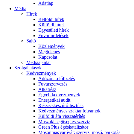
Adatlap
Média
Hírek
Belföldi hírek
Külföldi hírek
Egyesületi hírek
Fuvarhirdetések
Sajtó
Közlemények
Megjelenés
Kapcsolat
Médiaajánlat
Szolgáltatások
Kedvezmények
Adózóna-előfizetés
Fuvarszervezés
Alkatrész
Egyéb kedvezmények
Energetikai audit
Részecskeszűrő-tisztítás
Kedvezményes szaktanfolyamok
Külföldi áfa-visszatérítés
Műszaki segítség és szerviz
Green Plus égéskatalizátor
Mosonmagyaróvár: szerviz, mosó, parkolás