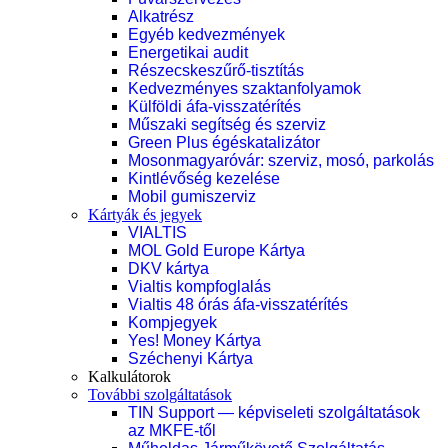
Alkatrész
Egyéb kedvezmények
Energetikai audit
Részecskeszűrő-tisztítás
Kedvezményes szaktanfolyamok
Külföldi áfa-visszatérítés
Műszaki segítség és szerviz
Green Plus égéskatalizátor
Mosonmagyaróvár: szerviz, mosó, parkolás
Kintlévőség kezelése
Mobil gumiszerviz
Kártyák és jegyek
VIALTIS
MOL Gold Europe Kártya
DKV kártya
Vialtis kompfoglalás
Vialtis 48 órás áfa-visszatérítés
Kompjegyek
Yes! Money Kártya
Széchenyi Kártya
Kalkulátorok
További szolgáltatások
TIN Support — képviseleti szolgáltatások
az MKFE-től