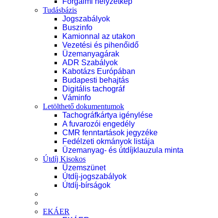
Forgalmi helyzetkép
Tudásbázis
Jogszabályok
Buszinfo
Kamionnal az utakon
Vezetési és pihenőidő
Üzemanyagárak
ADR Szabályok
Kabotázs Európában
Budapesti behajtás
Digitális tachográf
Váminfo
Letölthető dokumentumok
Tachográfkártya igénylése
A fuvarozói engedély
CMR fenntartások jegyzéke
Fedélzeti okmányok listája
Üzemanyag- és útdíjklauzula minta
Útdíj Kisokos
Üzemszünet
Útdíj-jogszabályok
Útdíj-bírságok
EKÁER