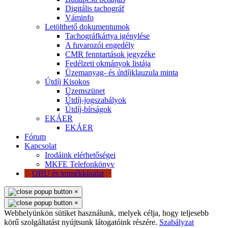
Digitális tachográf
Váminfo
Letölthető dokumentumok
Tachográfkártya igénylése
A fuvarozói engedély
CMR fenntartások jegyzéke
Fedélzeti okmányok listája
Üzemanyag- és útdíjklauzula minta
Útdíj Kisokos
Üzemszünet
Útdíj-jogszabályok
Útdíj-bírságok
EKÁER
EKÁER
Fórum
Kapcsolat
Irodáink elérhetőségei
MKFE Telefonkönyv
OBU és termékkínálat
×
×
Webhelyünkön sütiket használunk, melyek célja, hogy teljesebb
körű szolgáltatást nyújtsunk látogatóink részére.
Szabályzat