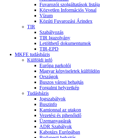
Fuvarozói szolgáltatások listája
Közvetlen Információs Vonal
Vízum
Közúti Fuvarozási Árindex
TIR
Szabályozás
TIR Igazolvány
Letölthető dokumentumok
TIR-EPD
MKFE tudásbázis
Külföldi infó
Európa parkolói
Magyar képviseletek külföldön
Országok
Buszos városi behajtás
Forgalmi helyzetkép
Tudásbázis
Jogszabályok
Buszinfo
Kamionnal az utakon
Vezetési és pihenőidő
Üzemanyagárak
ADR Szabályok
Kabotázs Európában
Budapesti behajtás