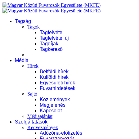
Tagság
Tagok
Tagfelvétel
Tagfelvétel új
Tagdíjak
Tagkereső
Média
Hírek
Belföldi hírek
Külföldi hírek
Egyesületi hírek
Fuvarhirdetések
Sajtó
Közlemények
Megjelenés
Kapcsolat
Médiaajánlat
Szolgáltatások
Kedvezmények
Adózóna-előfizetés
Fuvarszervezés