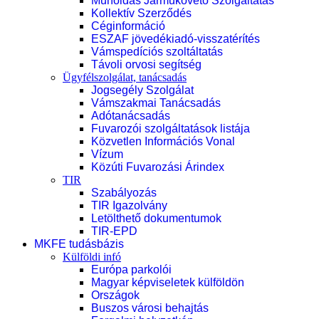
Műholdas Járműkövető Szolgáltatás
Kollektív Szerződés
Céginformáció
ESZAF jövedékiadó-visszatérítés
Vámspedíciós szoltáltatás
Távoli orvosi segítség
Ügyfélszolgálat, tanácsadás
Jogsegély Szolgálat
Vámszakmai Tanácsadás
Adótanácsadás
Fuvarozói szolgáltatások listája
Közvetlen Információs Vonal
Vízum
Közúti Fuvarozási Árindex
TIR
Szabályozás
TIR Igazolvány
Letölthető dokumentumok
TIR-EPD
MKFE tudásbázis
Külföldi infó
Európa parkolói
Magyar képviseletek külföldön
Országok
Buszos városi behajtás