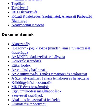
Tagdíjak
Tagfelvétel
IRU Díszoklevél
Közúti Közlekedési Szolgáltatók Alágazati Párbeszéd
Bizottsága
Adatvédelmi incidens
Dokumentumok
Alapszabály
„Bagoly” - jogi kisokos (minden, ami a fuvarozással
összefügg)
Az MKFE adatkezelési szabályzata
Kollektív szerződés
Etikai kódex
Az elnökség határozatai
Az Árufuvarozási Tanács témakörei és határozatai
A Személyszállítási Tanács témakörei és határozatai
Küldöttgyűlési beszámolók
MKFE éves beszámolók
Együttműködési megállapodások
Szervezeti szabályok
Általános felhasználási feltételek
Kiküldetési rendelvény