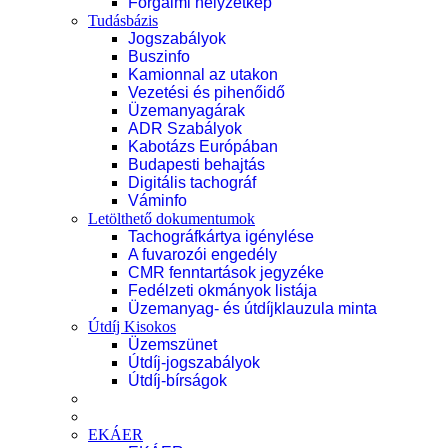
Forgalmi helyzetkép
Tudásbázis
Jogszabályok
Buszinfo
Kamionnal az utakon
Vezetési és pihenőidő
Üzemanyagárak
ADR Szabályok
Kabotázs Európában
Budapesti behajtás
Digitális tachográf
Váminfo
Letölthető dokumentumok
Tachográfkártya igénylése
A fuvarozói engedély
CMR fenntartások jegyzéke
Fedélzeti okmányok listája
Üzemanyag- és útdíjklauzula minta
Útdíj Kisokos
Üzemszünet
Útdíj-jogszabályok
Útdíj-bírságok
EKÁER