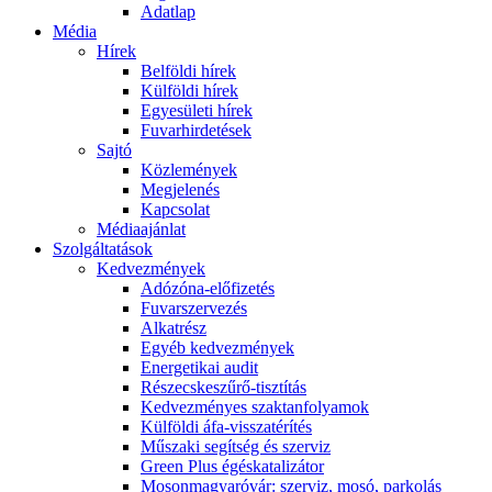
Adatlap
Média
Hírek
Belföldi hírek
Külföldi hírek
Egyesületi hírek
Fuvarhirdetések
Sajtó
Közlemények
Megjelenés
Kapcsolat
Médiaajánlat
Szolgáltatások
Kedvezmények
Adózóna-előfizetés
Fuvarszervezés
Alkatrész
Egyéb kedvezmények
Energetikai audit
Részecskeszűrő-tisztítás
Kedvezményes szaktanfolyamok
Külföldi áfa-visszatérítés
Műszaki segítség és szerviz
Green Plus égéskatalizátor
Mosonmagyaróvár: szerviz, mosó, parkolás