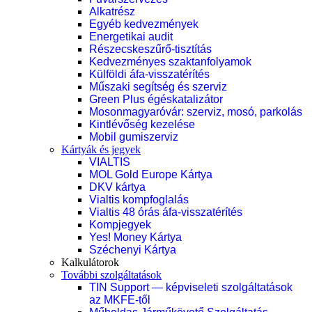
Alkatrész
Egyéb kedvezmények
Energetikai audit
Részecskeszűrő-tisztítás
Kedvezményes szaktanfolyamok
Külföldi áfa-visszatérítés
Műszaki segítség és szerviz
Green Plus égéskatalizátor
Mosonmagyaróvár: szerviz, mosó, parkolás
Kintlévőség kezelése
Mobil gumiszerviz
Kártyák és jegyek
VIALTIS
MOL Gold Europe Kártya
DKV kártya
Vialtis kompfoglalás
Vialtis 48 órás áfa-visszatérítés
Kompjegyek
Yes! Money Kártya
Széchenyi Kártya
Kalkulátorok
További szolgáltatások
TIN Support — képviseleti szolgáltatások
az MKFE-től