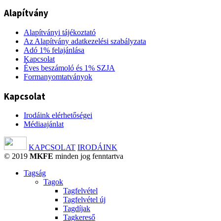
Alapítvány
Alapítványi tájékoztató
Az Alapítvány adatkezelési szabályzata
Adó 1% felajánlása
Kapcsolat
Éves beszámoló és 1% SZJA
Formanyomtatványok
Kapcsolat
Irodáink elérhetőségei
Médiaajánlat
KAPCSOLAT
IRODÁINK
© 2019
MKFE
minden jog fenntartva
Tagság
Tagok
Tagfelvétel
Tagfelvétel új
Tagdíjak
Tagkereső