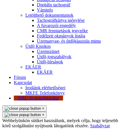
Digitális tachográf
Váminfo
Letölthető dokumentumok
Tachográfkártya igénylése
A fuvarozói engedély
CMR fenntartások jegyzéke
Fedélzeti okmányok listája
Üzemanyag- és útdíjklauzula minta
Útdíj Kisokos
Üzemszünet
Útdíj-jogszabályok
Útdíj-bírságok
EKÁER
EKÁER
Fórum
Kapcsolat
Irodáink elérhetőségei
MKFE Telefonkönyv
OBU és termékkínálat
×
×
Webhelyünkön sütiket használunk, melyek célja, hogy teljesebb
körű szolgáltatást nyújtsunk látogatóink részére.
Szabályzat