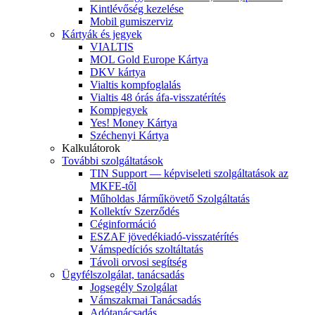
Kintlévőség kezelése
Mobil gumiszerviz
Kártyák és jegyek
VIALTIS
MOL Gold Europe Kártya
DKV kártya
Vialtis kompfoglalás
Vialtis 48 órás áfa-visszatérítés
Kompjegyek
Yes! Money Kártya
Széchenyi Kártya
Kalkulátorok
További szolgáltatások
TIN Support — képviseleti szolgáltatások az
MKFE-től
Műholdas Járműkövető Szolgáltatás
Kollektív Szerződés
Céginformáció
ESZAF jövedékiadó-visszatérítés
Vámspedíciós szoltáltatás
Távoli orvosi segítség
Ügyfélszolgálat, tanácsadás
Jogsegély Szolgálat
Vámszakmai Tanácsadás
Adótanácsadás