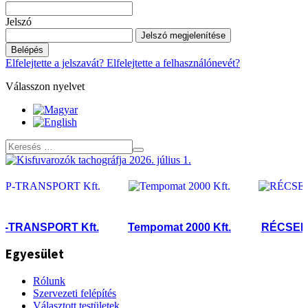
Jelszó
Jelszó megjelenítése
Belépés
Elfelejtette a jelszavát?
Elfelejtette a felhasználónevét?
Válasszon nyelvet
TRANSPORT Kft.
Tempomat 2000 Kft.
RÉCSEI BUS
Egyesület
Rólunk
Szervezeti felépítés
Választott testületek