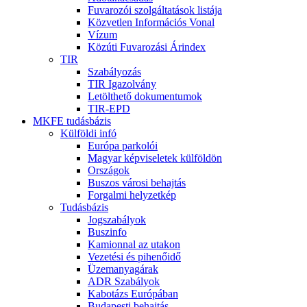
Fuvarozói szolgáltatások listája
Közvetlen Információs Vonal
Vízum
Közúti Fuvarozási Árindex
TIR
Szabályozás
TIR Igazolvány
Letölthető dokumentumok
TIR-EPD
MKFE tudásbázis
Külföldi infó
Európa parkolói
Magyar képviseletek külföldön
Országok
Buszos városi behajtás
Forgalmi helyzetkép
Tudásbázis
Jogszabályok
Buszinfo
Kamionnal az utakon
Vezetési és pihenőidő
Üzemanyagárak
ADR Szabályok
Kabotázs Európában
Budapesti behajtás