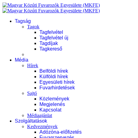
Tagság
Tagok
Tagfelvétel
Tagfelvétel új
Tagdíjak
Tagkereső
Média
Hírek
Belföldi hírek
Külföldi hírek
Egyesületi hírek
Fuvarhirdetések
Sajtó
Közlemények
Megjelenés
Kapcsolat
Médiaajánlat
Szolgáltatások
Kedvezmények
Adózóna-előfizetés
Fuvarszervezés