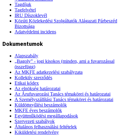
Tagdíjak
Tagfelvétel
IRU Díszoklevél
Közúti Közlekedési Szolgáltatók Alágazati Párbeszéd
Bizottsága
Adatvédelmi incidens
Dokumentumok
Alapszabály
„Bagoly” - jogi kisokos (minden, ami a fuvarozással
összefügg)
Az MKFE adatkezelési szabályzata
Kollektív szerződés
Etikai kódex
Az elnökség határozatai
Az Árufuvarozási Tanács témakörei és határozatai
A Személyszállítási Tanács témakörei és határozatai
Küldöttgyűlési beszámolók
MKFE éves beszámolók
Együttműködési megállapodások
Szervezeti szabályok
Általános felhasználási feltételek
Kiküldetési rendelvény