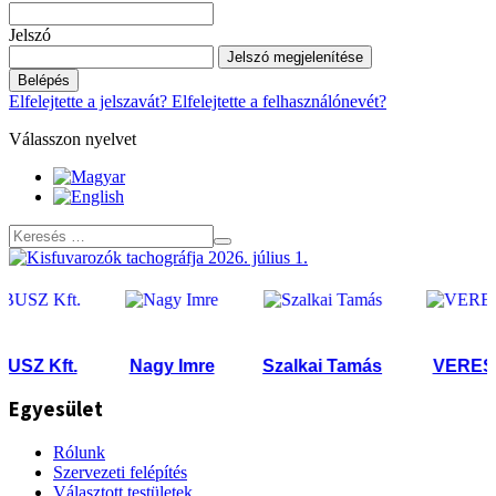
Jelszó
Jelszó megjelenítése
Belépés
Elfelejtette a jelszavát?
Elfelejtette a felhasználónevét?
Válasszon nyelvet
Z Kft.
Nagy Imre
Szalkai Tamás
VERES Kft
Egyesület
Rólunk
Szervezeti felépítés
Választott testületek