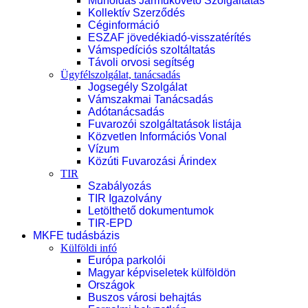
Műholdas Járműkövető Szolgáltatás
Kollektív Szerződés
Céginformáció
ESZAF jövedékiadó-visszatérítés
Vámspedíciós szoltáltatás
Távoli orvosi segítség
Ügyfélszolgálat, tanácsadás
Jogsegély Szolgálat
Vámszakmai Tanácsadás
Adótanácsadás
Fuvarozói szolgáltatások listája
Közvetlen Információs Vonal
Vízum
Közúti Fuvarozási Árindex
TIR
Szabályozás
TIR Igazolvány
Letölthető dokumentumok
TIR-EPD
MKFE tudásbázis
Külföldi infó
Európa parkolói
Magyar képviseletek külföldön
Országok
Buszos városi behajtás