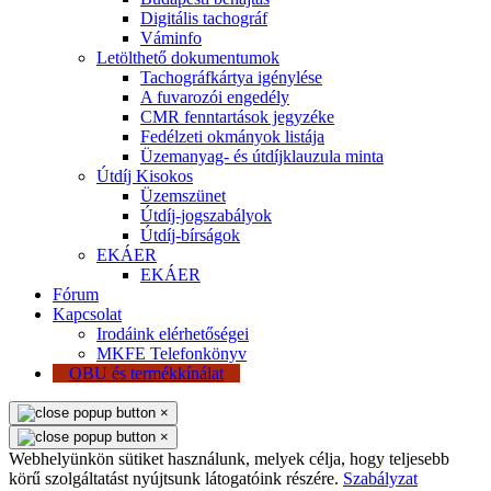
Digitális tachográf
Váminfo
Letölthető dokumentumok
Tachográfkártya igénylése
A fuvarozói engedély
CMR fenntartások jegyzéke
Fedélzeti okmányok listája
Üzemanyag- és útdíjklauzula minta
Útdíj Kisokos
Üzemszünet
Útdíj-jogszabályok
Útdíj-bírságok
EKÁER
EKÁER
Fórum
Kapcsolat
Irodáink elérhetőségei
MKFE Telefonkönyv
OBU és termékkínálat
×
×
Webhelyünkön sütiket használunk, melyek célja, hogy teljesebb
körű szolgáltatást nyújtsunk látogatóink részére.
Szabályzat