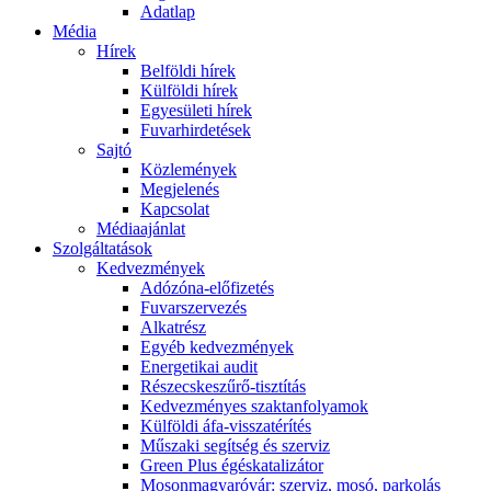
Adatlap
Média
Hírek
Belföldi hírek
Külföldi hírek
Egyesületi hírek
Fuvarhirdetések
Sajtó
Közlemények
Megjelenés
Kapcsolat
Médiaajánlat
Szolgáltatások
Kedvezmények
Adózóna-előfizetés
Fuvarszervezés
Alkatrész
Egyéb kedvezmények
Energetikai audit
Részecskeszűrő-tisztítás
Kedvezményes szaktanfolyamok
Külföldi áfa-visszatérítés
Műszaki segítség és szerviz
Green Plus égéskatalizátor
Mosonmagyaróvár: szerviz, mosó, parkolás