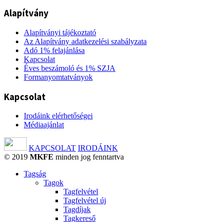
Alapítvány
Alapítványi tájékoztató
Az Alapítvány adatkezelési szabályzata
Adó 1% felajánlása
Kapcsolat
Éves beszámoló és 1% SZJA
Formanyomtatványok
Kapcsolat
Irodáink elérhetőségei
Médiaajánlat
KAPCSOLAT
IRODÁINK
© 2019
MKFE
minden jog fenntartva
Tagság
Tagok
Tagfelvétel
Tagfelvétel új
Tagdíjak
Tagkereső