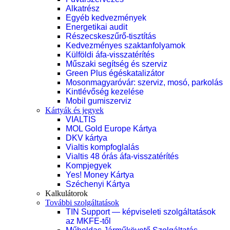
Alkatrész
Egyéb kedvezmények
Energetikai audit
Részecskeszűrő-tisztítás
Kedvezményes szaktanfolyamok
Külföldi áfa-visszatérítés
Műszaki segítség és szerviz
Green Plus égéskatalizátor
Mosonmagyaróvár: szerviz, mosó, parkolás
Kintlévőség kezelése
Mobil gumiszerviz
Kártyák és jegyek
VIALTIS
MOL Gold Europe Kártya
DKV kártya
Vialtis kompfoglalás
Vialtis 48 órás áfa-visszatérítés
Kompjegyek
Yes! Money Kártya
Széchenyi Kártya
Kalkulátorok
További szolgáltatások
TIN Support — képviseleti szolgáltatások
az MKFE-től