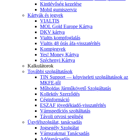
Kintlévőség kezelése
Mobil gumiszerviz
Kártyák és jegyek
VIALTIS
MOL Gold Europe Kártya
DKV kártya
Vialtis kompfoglalás
Vialtis 48 órás áfa-visszatérítés
Kompjegyek
Yes! Money Kártya
Széchenyi Kártya
Kalkulátorok
További szolgáltatások
TIN Support — képviseleti szolgáltatások az
MKFE-től
Műholdas Járműkövető Szolgáltatás
Kollektív Szerződés
Céginformáció
ESZAF jövedékiadó-visszatérítés
Vámspedíciós szoltáltatás
Távoli orvosi segítség
Ügyfélszolgálat, tanácsadás
Jogsegély Szolgálat
Vámszakmai Tanácsadás
Adótanácsadás