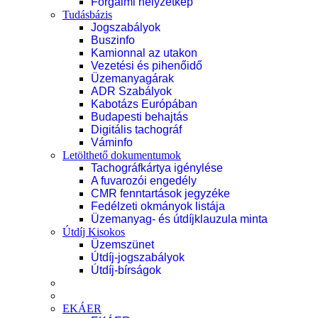
Forgalmi helyzetkép
Tudásbázis
Jogszabályok
Buszinfo
Kamionnal az utakon
Vezetési és pihenőidő
Üzemanyagárak
ADR Szabályok
Kabotázs Európában
Budapesti behajtás
Digitális tachográf
Váminfo
Letölthető dokumentumok
Tachográfkártya igénylése
A fuvarozói engedély
CMR fenntartások jegyzéke
Fedélzeti okmányok listája
Üzemanyag- és útdíjklauzula minta
Útdíj Kisokos
Üzemszünet
Útdíj-jogszabályok
Útdíj-bírságok
EKÁER