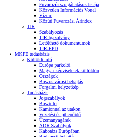
Fuvarozói szolgáltatások listája
Közvetlen Információs Vonal
Vízum
Közúti Fuvarozási Árindex
TIR
Szabályozás
TIR Igazolvány
Letölthető dokumentumok
TIR-EPD
MKFE tudásbázis
Külföldi infó
Európa parkolói
Magyar képviseletek külföldön
Országok
Buszos városi behajtás
Forgalmi helyzetkép
Tudásbázis
Jogszabályok
Buszinfo
Kamionnal az utakon
Vezetési és pihenőidő
Üzemanyagárak
ADR Szabályok
Kabotázs Európában
Budapesti behajtás