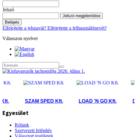
Jelszó
Jelszó megjelenítése
Belépés
Elfelejtette a jelszavát?
Elfelejtette a felhasználónevét?
Válasszon nyelvet
.
SZAM SPED Kft.
LOAD 'N GO Kft.
DIES
Egyesület
Rólunk
Szervezeti felépítés
Választott testületek