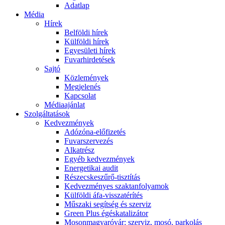
Adatlap
Média
Hírek
Belföldi hírek
Külföldi hírek
Egyesületi hírek
Fuvarhirdetések
Sajtó
Közlemények
Megjelenés
Kapcsolat
Médiaajánlat
Szolgáltatások
Kedvezmények
Adózóna-előfizetés
Fuvarszervezés
Alkatrész
Egyéb kedvezmények
Energetikai audit
Részecskeszűrő-tisztítás
Kedvezményes szaktanfolyamok
Külföldi áfa-visszatérítés
Műszaki segítség és szerviz
Green Plus égéskatalizátor
Mosonmagyaróvár: szerviz, mosó, parkolás