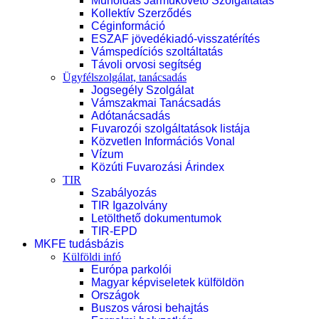
Műholdas Járműkövető Szolgáltatás
Kollektív Szerződés
Céginformáció
ESZAF jövedékiadó-visszatérítés
Vámspedíciós szoltáltatás
Távoli orvosi segítség
Ügyfélszolgálat, tanácsadás
Jogsegély Szolgálat
Vámszakmai Tanácsadás
Adótanácsadás
Fuvarozói szolgáltatások listája
Közvetlen Információs Vonal
Vízum
Közúti Fuvarozási Árindex
TIR
Szabályozás
TIR Igazolvány
Letölthető dokumentumok
TIR-EPD
MKFE tudásbázis
Külföldi infó
Európa parkolói
Magyar képviseletek külföldön
Országok
Buszos városi behajtás