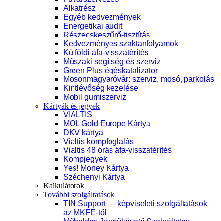
Alkatrész
Egyéb kedvezmények
Energetikai audit
Részecskeszűrő-tisztítás
Kedvezményes szaktanfolyamok
Külföldi áfa-visszatérítés
Műszaki segítség és szerviz
Green Plus égéskatalizátor
Mosonmagyaróvár: szerviz, mosó, parkolás
Kintlévőség kezelése
Mobil gumiszerviz
Kártyák és jegyek
VIALTIS
MOL Gold Europe Kártya
DKV kártya
Vialtis kompfoglalás
Vialtis 48 órás áfa-visszatérítés
Kompjegyek
Yes! Money Kártya
Széchenyi Kártya
Kalkulátorok
További szolgáltatások
TIN Support — képviseleti szolgáltatások
az MKFE-től