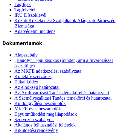
Tagdíjak
Tagfelvétel
IRU Díszoklevél
Közúti Közlekedési Szolgáltatók Alágazati Párbeszéd
Bizottsága
Adatvédelmi incidens
Dokumentumok
Alapszabály
„Bagoly” - jogi kisokos (minden, ami a fuvarozással
összefügg)
Az MKFE adatkezelési szabályzata
Kollektív szerződés
Etikai kódex
Az elnökség határozatai
Az Árufuvarozási Tanács témakörei és határozatai
A Személyszállítási Tanács témakörei és határozatai
Küldöttgyűlési beszámolók
MKFE éves beszámolók
Együttműködési megállapodások
Szervezeti szabályok
Általános felhasználási feltételek
Kiküldetési rendelvény