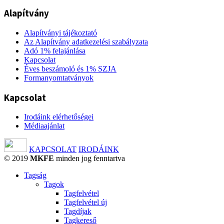
Alapítvány
Alapítványi tájékoztató
Az Alapítvány adatkezelési szabályzata
Adó 1% felajánlása
Kapcsolat
Éves beszámoló és 1% SZJA
Formanyomtatványok
Kapcsolat
Irodáink elérhetőségei
Médiaajánlat
KAPCSOLAT
IRODÁINK
© 2019
MKFE
minden jog fenntartva
Tagság
Tagok
Tagfelvétel
Tagfelvétel új
Tagdíjak
Tagkereső