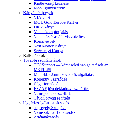
Kintlévőség kezelése
Mobil gumiszerviz
Kártyák és jegyek
VIALTIS
MOL Gold Europe Kártya
DKV kártya
Vialtis kompfoglalás
Vialtis 48 órás áfa-visszatérítés
Kompjegyek
Yes! Money Kártya
Széchenyi Kártya
Kalkulátorok
További szolgáltatások
TIN Support — képviseleti szolgáltatások az
MKFE-től
Műholdas Járműkövető Szolgáltatás
Kollektív Szerződés
Céginformáció
ESZAF jövedékiadó-visszatérítés
Vámspedíciós szoltáltatás
Távoli orvosi segítség
Ügyfélszolgálat, tanácsadás
Jogsegély Szolgálat
Vámszakmai Tanácsadás
Adótanácsadás