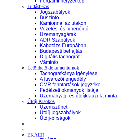
Forgalmi helyzetkép
Tudásbázis
Jogszabályok
Buszinfo
Kamionnal az utakon
Vezetési és pihenőidő
Üzemanyagárak
ADR Szabályok
Kabotázs Európában
Budapesti behajtás
Digitális tachográf
Váminfo
Letölthető dokumentumok
Tachográfkártya igénylése
A fuvarozói engedély
CMR fenntartások jegyzéke
Fedélzeti okmányok listája
Üzemanyag- és útdíjklauzula minta
Útdíj Kisokos
Üzemszünet
Útdíj-jogszabályok
Útdíj-bírságok
EKÁER