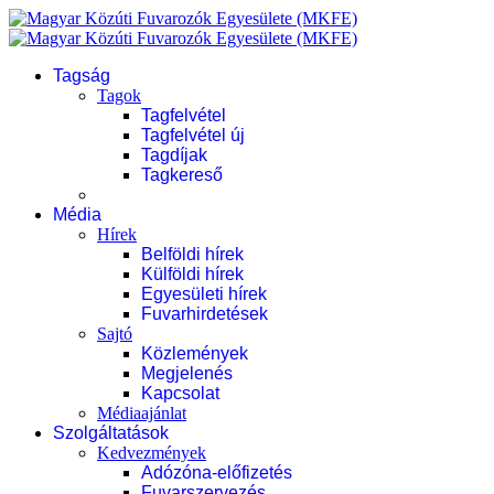
Tagság
Tagok
Tagfelvétel
Tagfelvétel új
Tagdíjak
Tagkereső
Média
Hírek
Belföldi hírek
Külföldi hírek
Egyesületi hírek
Fuvarhirdetések
Sajtó
Közlemények
Megjelenés
Kapcsolat
Médiaajánlat
Szolgáltatások
Kedvezmények
Adózóna-előfizetés
Fuvarszervezés