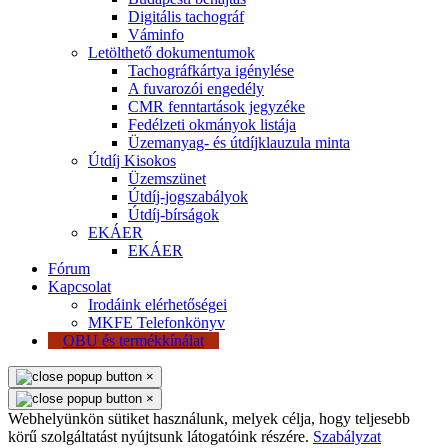
Digitális tachográf
Váminfo
Letölthető dokumentumok
Tachográfkártya igénylése
A fuvarozói engedély
CMR fenntartások jegyzéke
Fedélzeti okmányok listája
Üzemanyag- és útdíjklauzula minta
Útdíj Kisokos
Üzemszünet
Útdíj-jogszabályok
Útdíj-bírságok
EKÁER
EKÁER
Fórum
Kapcsolat
Irodáink elérhetőségei
MKFE Telefonkönyv
OBU és termékkínálat
×
×
Webhelyünkön sütiket használunk, melyek célja, hogy teljesebb
körű szolgáltatást nyújtsunk látogatóink részére.
Szabályzat