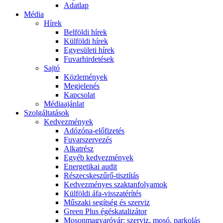
Adatlap
Média
Hírek
Belföldi hírek
Külföldi hírek
Egyesületi hírek
Fuvarhirdetések
Sajtó
Közlemények
Megjelenés
Kapcsolat
Médiaajánlat
Szolgáltatások
Kedvezmények
Adózóna-előfizetés
Fuvarszervezés
Alkatrész
Egyéb kedvezmények
Energetikai audit
Részecskeszűrő-tisztítás
Kedvezményes szaktanfolyamok
Külföldi áfa-visszatérítés
Műszaki segítség és szerviz
Green Plus égéskatalizátor
Mosonmagyaróvár: szerviz, mosó, parkolás