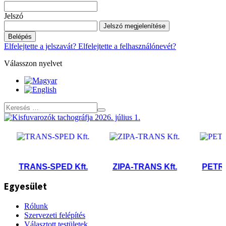
Jelszó
Jelszó megjelenítése
Belépés
Elfelejtette a jelszavát?
Elfelejtette a felhasználónevét?
Válasszon nyelvet
TRANS-SPED Kft.
ZIPA-TRANS Kft.
PETRA T
Egyesület
Rólunk
Szervezeti felépítés
Választott testületek