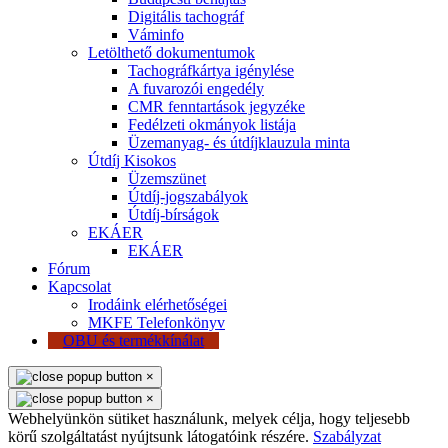
Digitális tachográf
Váminfo
Letölthető dokumentumok
Tachográfkártya igénylése
A fuvarozói engedély
CMR fenntartások jegyzéke
Fedélzeti okmányok listája
Üzemanyag- és útdíjklauzula minta
Útdíj Kisokos
Üzemszünet
Útdíj-jogszabályok
Útdíj-bírságok
EKÁER
EKÁER
Fórum
Kapcsolat
Irodáink elérhetőségei
MKFE Telefonkönyv
OBU és termékkínálat
×
×
Webhelyünkön sütiket használunk, melyek célja, hogy teljesebb
körű szolgáltatást nyújtsunk látogatóink részére.
Szabályzat