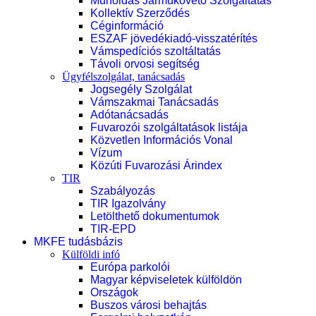
Műholdas Járműkövető Szolgáltatás
Kollektív Szerződés
Céginformáció
ESZAF jövedékiadó-visszatérítés
Vámspedíciós szoltáltatás
Távoli orvosi segítség
Ügyfélszolgálat, tanácsadás
Jogsegély Szolgálat
Vámszakmai Tanácsadás
Adótanácsadás
Fuvarozói szolgáltatások listája
Közvetlen Információs Vonal
Vízum
Közúti Fuvarozási Árindex
TIR
Szabályozás
TIR Igazolvány
Letölthető dokumentumok
TIR-EPD
MKFE tudásbázis
Külföldi infó
Európa parkolói
Magyar képviseletek külföldön
Országok
Buszos városi behajtás