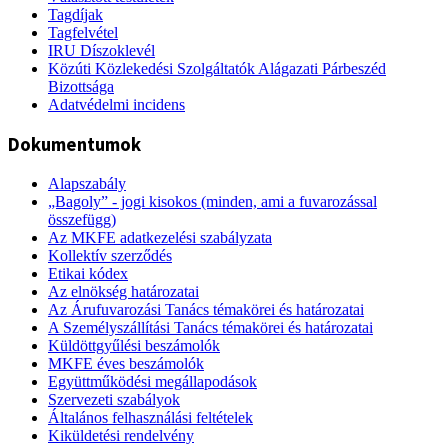
Tagdíjak
Tagfelvétel
IRU Díszoklevél
Közúti Közlekedési Szolgáltatók Alágazati Párbeszéd
Bizottsága
Adatvédelmi incidens
Dokumentumok
Alapszabály
„Bagoly” - jogi kisokos (minden, ami a fuvarozással
összefügg)
Az MKFE adatkezelési szabályzata
Kollektív szerződés
Etikai kódex
Az elnökség határozatai
Az Árufuvarozási Tanács témakörei és határozatai
A Személyszállítási Tanács témakörei és határozatai
Küldöttgyűlési beszámolók
MKFE éves beszámolók
Együttműködési megállapodások
Szervezeti szabályok
Általános felhasználási feltételek
Kiküldetési rendelvény