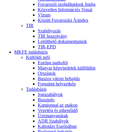
Fuvarozói szolgáltatások listája
Közvetlen Információs Vonal
Vízum
Közúti Fuvarozási Árindex
TIR
Szabályozás
TIR Igazolvány
Letölthető dokumentumok
TIR-EPD
MKFE tudásbázis
Külföldi infó
Európa parkolói
Magyar képviseletek külföldön
Országok
Buszos városi behajtás
Forgalmi helyzetkép
Tudásbázis
Jogszabályok
Buszinfo
Kamionnal az utakon
Vezetési és pihenőidő
Üzemanyagárak
ADR Szabályok
Kabotázs Európában
Budapesti behajtás