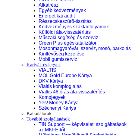
Alkatrész
Egyéb kedvezmények
Energetikai audit
Részecskeszűrő-tisztítás
Kedvezményes szaktanfolyamok
Külföldi áfa-visszatérítés
Műszaki segítség és szerviz
Green Plus égéskatalizátor
Mosonmagyaróvár: szerviz, mosó, parkolás
Kintlévőség kezelése
Mobil gumiszerviz
Kártyák és jegyek
VIALTIS
MOL Gold Europe Kártya
DKV kártya
Vialtis kompfoglalás
Vialtis 48 órás áfa-visszatérítés
Kompjegyek
Yes! Money Kártya
Széchenyi Kártya
Kalkulátorok
További szolgáltatások
TIN Support — képviseleti szolgáltatások
az MKFE-től