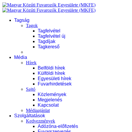
Tagság
Tagok
Tagfelvétel
Tagfelvétel új
Tagdíjak
Tagkereső
Média
Hírek
Belföldi hírek
Külföldi hírek
Egyesületi hírek
Fuvarhirdetések
Sajtó
Közlemények
Megjelenés
Kapcsolat
Médiaajánlat
Szolgáltatások
Kedvezmények
Adózóna-előfizetés
Fuvarszervezés