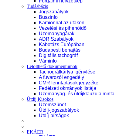
Forgalmi helyzetkép
Tudásbázis
Jogszabályok
Buszinfo
Kamionnal az utakon
Vezetési és pihenőidő
Üzemanyagárak
ADR Szabályok
Kabotázs Európában
Budapesti behajtás
Digitális tachográf
Váminfo
Letölthető dokumentumok
Tachográfkártya igénylése
A fuvarozói engedély
CMR fenntartások jegyzéke
Fedélzeti okmányok listája
Üzemanyag- és útdíjklauzula minta
Útdíj Kisokos
Üzemszünet
Útdíj-jogszabályok
Útdíj-bírságok
EKÁER