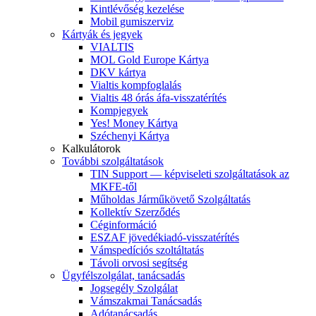
Kintlévőség kezelése
Mobil gumiszerviz
Kártyák és jegyek
VIALTIS
MOL Gold Europe Kártya
DKV kártya
Vialtis kompfoglalás
Vialtis 48 órás áfa-visszatérítés
Kompjegyek
Yes! Money Kártya
Széchenyi Kártya
Kalkulátorok
További szolgáltatások
TIN Support — képviseleti szolgáltatások az
MKFE-től
Műholdas Járműkövető Szolgáltatás
Kollektív Szerződés
Céginformáció
ESZAF jövedékiadó-visszatérítés
Vámspedíciós szoltáltatás
Távoli orvosi segítség
Ügyfélszolgálat, tanácsadás
Jogsegély Szolgálat
Vámszakmai Tanácsadás
Adótanácsadás