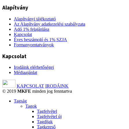
Alapítvány
Alapítványi tájékoztató
Az Alapítvány adatkezelési szabályzata
Adó 1% felajánlása
Kapcsolat
Éves beszámoló és 1% SZJA
Formanyomtatványok
Kapcsolat
Irodáink elérhetőségei
Médiaajánlat
KAPCSOLAT
IRODÁINK
© 2019
MKFE
minden jog fenntartva
Tagság
Tagok
Tagfelvétel
Tagfelvétel új
Tagdíjak
Tagkereső