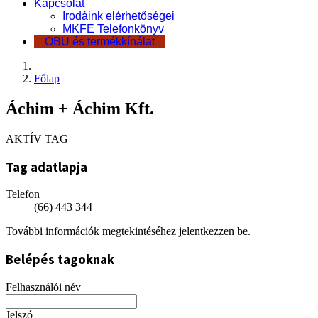
Kapcsolat
Irodáink elérhetőségei
MKFE Telefonkönyv
OBU és termékkínálat
Főlap
Áchim + Áchim Kft.
AKTÍV TAG
Tag adatlapja
Telefon
(66) 443 344
További információk megtekintéséhez jelentkezzen be.
Belépés tagoknak
Felhasználói név
Jelszó