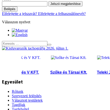
Jelszó megjelenítése
Belépés
Elfelejtette a jelszavát?
Elfelejtette a felhasználónevét?
Válasszon nyelvet
K és V KFT.
Szőke és Társai Kft.
Teleki Jáno
Egyesület
Rólunk
Szervezeti felépítés
Választott testületek
Tagdíjak
Tagfelvétel