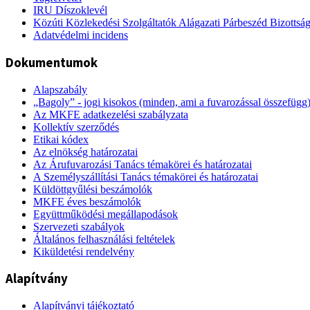
IRU Díszoklevél
Közúti Közlekedési Szolgáltatók Alágazati Párbeszéd Bizottsá
Adatvédelmi incidens
Dokumentumok
Alapszabály
„Bagoly” - jogi kisokos (minden, ami a fuvarozással összefügg
Az MKFE adatkezelési szabályzata
Kollektív szerződés
Etikai kódex
Az elnökség határozatai
Az Árufuvarozási Tanács témakörei és határozatai
A Személyszállítási Tanács témakörei és határozatai
Küldöttgyűlési beszámolók
MKFE éves beszámolók
Együttműködési megállapodások
Szervezeti szabályok
Általános felhasználási feltételek
Kiküldetési rendelvény
Alapítvány
Alapítványi tájékoztató