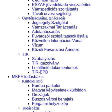
Céginformáció
ESZAF jövedékiadó-visszatérítés
Vámspedíciós szoltáltatás
Távoli orvosi segítség
Ügyfélszolgálat, tanácsadás
Jogsegély Szolgálat
Vámszakmai Tanácsadás
Adótanácsadás
Fuvarozói szolgáltatások listája
Közvetlen Információs Vonal
Vízum
Közúti Fuvarozási Árindex
TIR
Szabályozás
TIR Igazolvány
Letölthető dokumentumok
TIR-EPD
MKFE tudásbázis
Külföldi infó
Európa parkolói
Magyar képviseletek külföldön
Országok
Buszos városi behajtás
Forgalmi helyzetkép
Tudásbázis