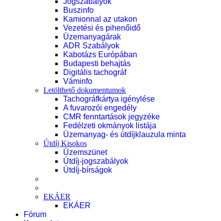
Jogszabályok
Buszinfo
Kamionnal az utakon
Vezetési és pihenőidő
Üzemanyagárak
ADR Szabályok
Kabotázs Európában
Budapesti behajtás
Digitális tachográf
Váminfo
Letölthető dokumentumok
Tachográfkártya igénylése
A fuvarozói engedély
CMR fenntartások jegyzéke
Fedélzeti okmányok listája
Üzemanyag- és útdíjklauzula minta
Útdíj Kisokos
Üzemszünet
Útdíj-jogszabályok
Útdíj-bírságok
EKÁER
EKÁER
Fórum