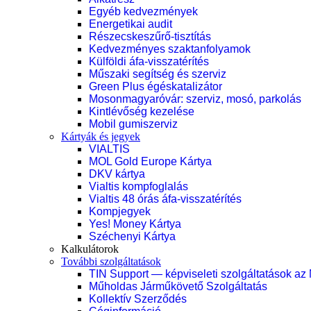
Egyéb kedvezmények
Energetikai audit
Részecskeszűrő-tisztítás
Kedvezményes szaktanfolyamok
Külföldi áfa-visszatérítés
Műszaki segítség és szerviz
Green Plus égéskatalizátor
Mosonmagyaróvár: szerviz, mosó, parkolás
Kintlévőség kezelése
Mobil gumiszerviz
Kártyák és jegyek
VIALTIS
MOL Gold Europe Kártya
DKV kártya
Vialtis kompfoglalás
Vialtis 48 órás áfa-visszatérítés
Kompjegyek
Yes! Money Kártya
Széchenyi Kártya
Kalkulátorok
További szolgáltatások
TIN Support — képviseleti szolgáltatások az
Műholdas Járműkövető Szolgáltatás
Kollektív Szerződés