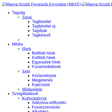
Tagság
Tagok
Tagfelvétel
Tagfelvétel új
Tagdíjak
Tagkereső
Média
Hírek
Belföldi hírek
Külföldi hírek
Egyesületi hírek
Fuvarhirdetések
Sajtó
Közlemények
Megjelenés
Kapcsolat
Médiaajánlat
Szolgáltatások
Kedvezmények
Adózóna-előfizetés
Fuvarszervezés
Alkatrész