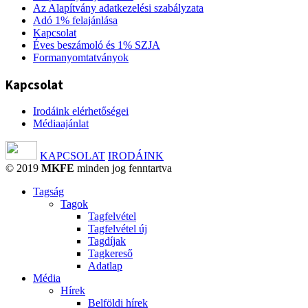
Az Alapítvány adatkezelési szabályzata
Adó 1% felajánlása
Kapcsolat
Éves beszámoló és 1% SZJA
Formanyomtatványok
Kapcsolat
Irodáink elérhetőségei
Médiaajánlat
KAPCSOLAT
IRODÁINK
© 2019
MKFE
minden jog fenntartva
Tagság
Tagok
Tagfelvétel
Tagfelvétel új
Tagdíjak
Tagkereső
Adatlap
Média
Hírek
Belföldi hírek