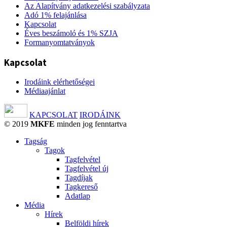
Az Alapítvány adatkezelési szabályzata
Adó 1% felajánlása
Kapcsolat
Éves beszámoló és 1% SZJA
Formanyomtatványok
Kapcsolat
Irodáink elérhetőségei
Médiaajánlat
KAPCSOLAT
IRODÁINK
© 2019
MKFE
minden jog fenntartva
Tagság
Tagok
Tagfelvétel
Tagfelvétel új
Tagdíjak
Tagkereső
Adatlap
Média
Hírek
Belföldi hírek