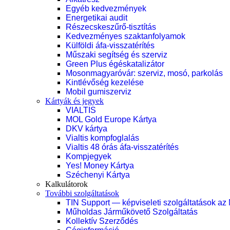
Egyéb kedvezmények
Energetikai audit
Részecskeszűrő-tisztítás
Kedvezményes szaktanfolyamok
Külföldi áfa-visszatérítés
Műszaki segítség és szerviz
Green Plus égéskatalizátor
Mosonmagyaróvár: szerviz, mosó, parkolás
Kintlévőség kezelése
Mobil gumiszerviz
Kártyák és jegyek
VIALTIS
MOL Gold Europe Kártya
DKV kártya
Vialtis kompfoglalás
Vialtis 48 órás áfa-visszatérítés
Kompjegyek
Yes! Money Kártya
Széchenyi Kártya
Kalkulátorok
További szolgáltatások
TIN Support — képviseleti szolgáltatások az
Műholdas Járműkövető Szolgáltatás
Kollektív Szerződés