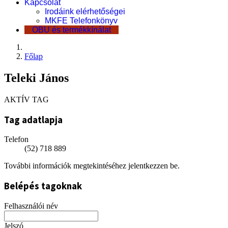
Kapcsolat
Irodáink elérhetőségei
MKFE Telefonkönyv
OBU és termékkínálat
Főlap
Teleki János
AKTÍV TAG
Tag adatlapja
Telefon
(52) 718 889
További információk megtekintéséhez jelentkezzen be.
Belépés tagoknak
Felhasználói név
Jelszó