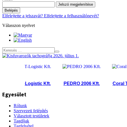
Jelszó megjelenítése
Belépés
Elfelejtette a jelszavát?
Elfelejtette a felhasználónevét?
Válasszon nyelvet
ST-Logistic Kft.
PEDRO 2006 Kft.
Coral Truck
Egyesület
Rólunk
Szervezeti felépítés
Választott testületek
Tagdíjak
Tagfelvétel