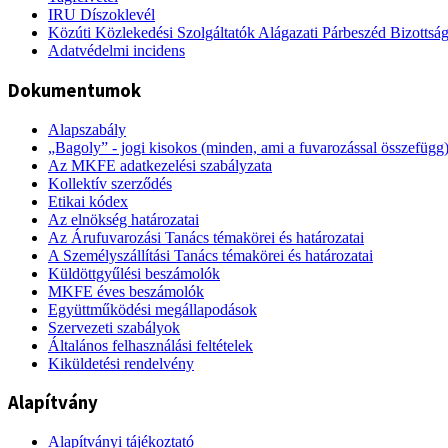
IRU Díszoklevél
Közúti Közlekedési Szolgáltatók Alágazati Párbeszéd Bizottsá
Adatvédelmi incidens
Dokumentumok
Alapszabály
„Bagoly” - jogi kisokos (minden, ami a fuvarozással összefügg
Az MKFE adatkezelési szabályzata
Kollektív szerződés
Etikai kódex
Az elnökség határozatai
Az Árufuvarozási Tanács témakörei és határozatai
A Személyszállítási Tanács témakörei és határozatai
Küldöttgyűlési beszámolók
MKFE éves beszámolók
Együttműködési megállapodások
Szervezeti szabályok
Általános felhasználási feltételek
Kiküldetési rendelvény
Alapítvány
Alapítványi tájékoztató