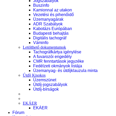
Jogszabályok
Buszinfo
Kamionnal az utakon
Vezetési és pihenőidő
Üzemanyagárak
ADR Szabályok
Kabotázs Európában
Budapesti behajtás
Digitális tachográf
Váminfo
Letölthető dokumentumok
Tachográfkártya igénylése
A fuvarozói engedély
CMR fenntartások jegyzéke
Fedélzeti okmányok listája
Üzemanyag- és útdíjklauzula minta
Útdíj Kisokos
Üzemszünet
Útdíj-jogszabályok
Útdíj-bírságok
EKÁER
EKÁER
Fórum