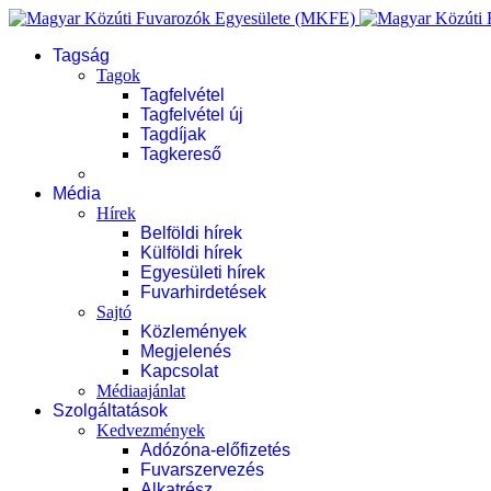
Tagság
Tagok
Tagfelvétel
Tagfelvétel új
Tagdíjak
Tagkereső
Média
Hírek
Belföldi hírek
Külföldi hírek
Egyesületi hírek
Fuvarhirdetések
Sajtó
Közlemények
Megjelenés
Kapcsolat
Médiaajánlat
Szolgáltatások
Kedvezmények
Adózóna-előfizetés
Fuvarszervezés
Alkatrész