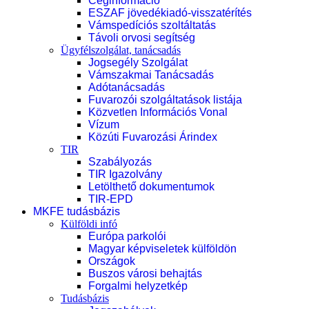
Céginformáció
ESZAF jövedékiadó-visszatérítés
Vámspedíciós szoltáltatás
Távoli orvosi segítség
Ügyfélszolgálat, tanácsadás
Jogsegély Szolgálat
Vámszakmai Tanácsadás
Adótanácsadás
Fuvarozói szolgáltatások listája
Közvetlen Információs Vonal
Vízum
Közúti Fuvarozási Árindex
TIR
Szabályozás
TIR Igazolvány
Letölthető dokumentumok
TIR-EPD
MKFE tudásbázis
Külföldi infó
Európa parkolói
Magyar képviseletek külföldön
Országok
Buszos városi behajtás
Forgalmi helyzetkép
Tudásbázis