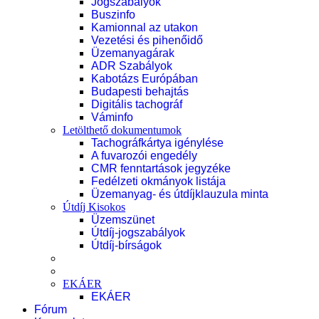
Jogszabályok
Buszinfo
Kamionnal az utakon
Vezetési és pihenőidő
Üzemanyagárak
ADR Szabályok
Kabotázs Európában
Budapesti behajtás
Digitális tachográf
Váminfo
Letölthető dokumentumok
Tachográfkártya igénylése
A fuvarozói engedély
CMR fenntartások jegyzéke
Fedélzeti okmányok listája
Üzemanyag- és útdíjklauzula minta
Útdíj Kisokos
Üzemszünet
Útdíj-jogszabályok
Útdíj-bírságok
EKÁER
EKÁER
Fórum