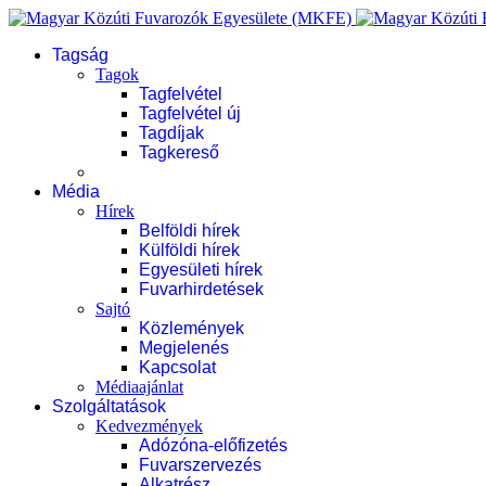
Tagság
Tagok
Tagfelvétel
Tagfelvétel új
Tagdíjak
Tagkereső
Média
Hírek
Belföldi hírek
Külföldi hírek
Egyesületi hírek
Fuvarhirdetések
Sajtó
Közlemények
Megjelenés
Kapcsolat
Médiaajánlat
Szolgáltatások
Kedvezmények
Adózóna-előfizetés
Fuvarszervezés
Alkatrész