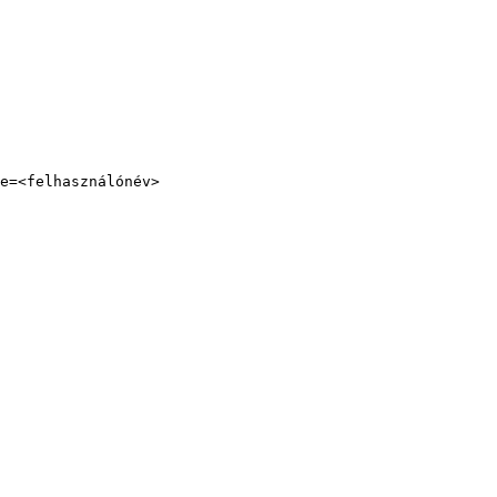
e=<felhasználónév>