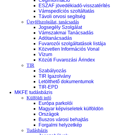
Céginformáció
ESZAF jövedékiadó-visszatérítés
Vámspedíciós szoltáltatás
Távoli orvosi segítség
Ügyfélszolgálat, tanácsadás
Jogsegély Szolgálat
Vámszakmai Tanácsadás
Adótanácsadás
Fuvarozói szolgáltatások listája
Közvetlen Információs Vonal
Vízum
Közúti Fuvarozási Árindex
TIR
Szabályozás
TIR Igazolvány
Letölthető dokumentumok
TIR-EPD
MKFE tudásbázis
Külföldi infó
Európa parkolói
Magyar képviseletek külföldön
Országok
Buszos városi behajtás
Forgalmi helyzetkép
Tudásbázis