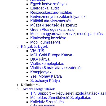
Egyéb kedvezmények
Energetikai audit
Részecskeszűrő-tisztítás
Kedvezményes szaktanfolyamok
Külföldi áfa-visszatérítés
Műszaki segítség és szerviz
Green Plus égéskatalizátor
Mosonmagyaróvár: szerviz, mosó, parkolás
Kintlévőség kezelése
Mobil gumiszerviz
Kártyák és jegyek
VIALTIS
MOL Gold Europe Kártya
DKV kártya
Vialtis kompfoglalás
Vialtis 48 órás áfa-visszatérítés
Kompjegyek
Yes! Money Kártya
Széchenyi Kártya
Kalkulátorok
További szolgáltatások
TIN Support — képviseleti szolgáltatások az
Műholdas Járműkövető Szolgáltatás
Kollektív Szerződés