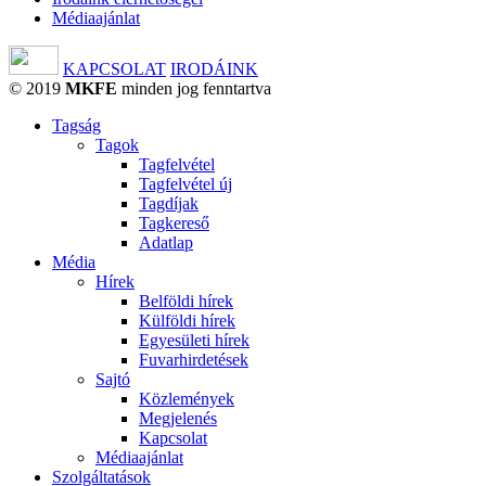
Médiaajánlat
KAPCSOLAT
IRODÁINK
© 2019
MKFE
minden jog fenntartva
Tagság
Tagok
Tagfelvétel
Tagfelvétel új
Tagdíjak
Tagkereső
Adatlap
Média
Hírek
Belföldi hírek
Külföldi hírek
Egyesületi hírek
Fuvarhirdetések
Sajtó
Közlemények
Megjelenés
Kapcsolat
Médiaajánlat
Szolgáltatások