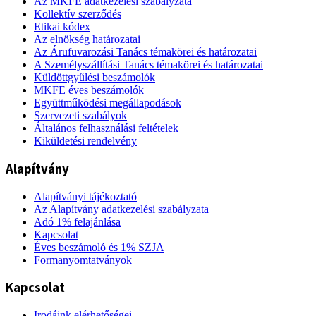
Az MKFE adatkezelési szabályzata
Kollektív szerződés
Etikai kódex
Az elnökség határozatai
Az Árufuvarozási Tanács témakörei és határozatai
A Személyszállítási Tanács témakörei és határozatai
Küldöttgyűlési beszámolók
MKFE éves beszámolók
Együttműködési megállapodások
Szervezeti szabályok
Általános felhasználási feltételek
Kiküldetési rendelvény
Alapítvány
Alapítványi tájékoztató
Az Alapítvány adatkezelési szabályzata
Adó 1% felajánlása
Kapcsolat
Éves beszámoló és 1% SZJA
Formanyomtatványok
Kapcsolat
Irodáink elérhetőségei