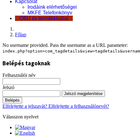
Kapcsolat
Irodáink elérhetőségei
MKFE Telefonkönyv
OBU és termékkínálat
Főlap
No username provided. Pass the username as a URL parameter:
index.php?option=com_tagdetails&view=tagdetails&usernam
Belépés tagoknak
Felhasználói név
Jelszó
Jelszó megjelenítése
Belépés
Elfelejtette a jelszavát?
Elfelejtette a felhasználónevét?
Válasszon nyelvet