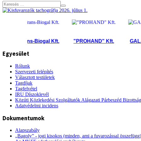
Trans-Biogal Kft.
"PROHAND" Kft.
GALAMBO
Egyesület
Rólunk
Szervezeti felépítés
Választott testületek
Tagdíjak
Tagfelvétel
IRU Díszoklevél
Közúti Közlekedési Szolgáltatók Alágazati Párbeszéd Bizottsá
Adatvédelmi incidens
Dokumentumok
Alapszabály
„Bagoly” - jogi kisokos (minden, ami a fuvarozással összefügg