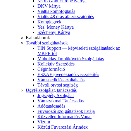
MOL Gold Europe Kártya
DKV kártya
Vialtis kompfoglalás
Vialtis 48 órás áfa-visszatérítés
Kompjegyek
Yes! Money Kártya
Széchenyi Kártya
Kalkulátorok
További szolgáltatások
TIN Support — képviseleti szolgáltatások az
MKFE-től
Műholdas Járműkövető Szolgáltatás
Kollektív Szerződés
Céginformáció
ESZAF jövedékiadó-visszatérítés
Vámspedíciós szoltáltatás
Távoli orvosi segítség
Ügyfélszolgálat, tanácsadás
Jogsegély Szolgálat
Vámszakmai Tanácsadás
Adótanácsadás
Fuvarozói szolgáltatások listája
Közvetlen Információs Vonal
Vízum
Közúti Fuvarozási Árindex