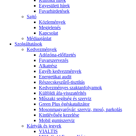
Külföldi hírek
Egyesületi hírek
Fuvarhirdetések
Sajtó
Közlemények
Megjelenés
Kapcsolat
Médiaajánlat
Szolgáltatások
Kedvezmények
Adózóna-előfizetés
Fuvarszervezés
Alkatrész
Egyéb kedvezmények
Energetikai audit
Részecskeszűrő-tisztítás
Kedvezményes szaktanfolyamok
Külföldi áfa-visszatérítés
Műszaki segítség és szerviz
Green Plus égéskatalizátor
Mosonmagyaróvár: szerviz, mosó, parkolás
Kintlévőség kezelése
Mobil gumiszerviz
Kártyák és jegyek
VIALTIS