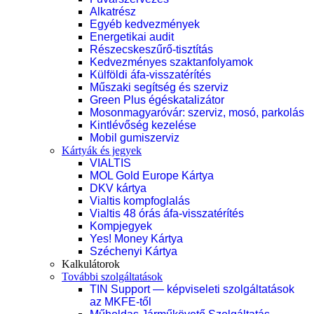
Alkatrész
Egyéb kedvezmények
Energetikai audit
Részecskeszűrő-tisztítás
Kedvezményes szaktanfolyamok
Külföldi áfa-visszatérítés
Műszaki segítség és szerviz
Green Plus égéskatalizátor
Mosonmagyaróvár: szerviz, mosó, parkolás
Kintlévőség kezelése
Mobil gumiszerviz
Kártyák és jegyek
VIALTIS
MOL Gold Europe Kártya
DKV kártya
Vialtis kompfoglalás
Vialtis 48 órás áfa-visszatérítés
Kompjegyek
Yes! Money Kártya
Széchenyi Kártya
Kalkulátorok
További szolgáltatások
TIN Support — képviseleti szolgáltatások
az MKFE-től