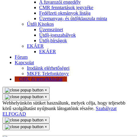
A fuvarozói engedély
CMR fenntartások jegyzéke
Fedélzeti okmányok listája
Üzemanyag- és útdíjklauzula minta
Útdíj Kisokos
Üzemszünet
Útdíj-jogszabályok
Útdíj-bírságok
EKÁER
EKÁER
Fórum
Kapcsolat
Irodáink elérhetőségei
MKFE Telefonkönyv
OBU és termékkínálat
×
×
Webhelyünkön sütiket használunk, melyek célja, hogy teljesebb
körű szolgáltatást nyújtsunk látogatóink részére.
Szabályzat
ELFOGAD
×
×