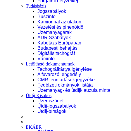
Forgalmi helyzetkép
Tudásbázis
Jogszabályok
Buszinfo
Kamionnal az utakon
Vezetési és pihenőidő
Üzemanyagárak
ADR Szabályok
Kabotázs Európában
Budapesti behajtás
Digitális tachográf
Váminfo
Letölthető dokumentumok
Tachográfkártya igénylése
A fuvarozói engedély
CMR fenntartások jegyzéke
Fedélzeti okmányok listája
Üzemanyag- és útdíjklauzula minta
Útdíj Kisokos
Üzemszünet
Útdíj-jogszabályok
Útdíj-bírságok
EKÁER