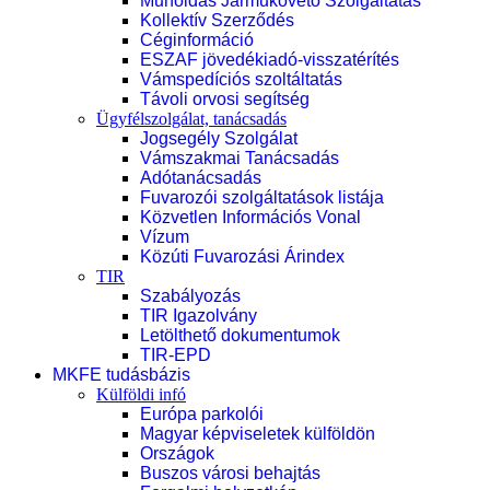
Műholdas Járműkövető Szolgáltatás
Kollektív Szerződés
Céginformáció
ESZAF jövedékiadó-visszatérítés
Vámspedíciós szoltáltatás
Távoli orvosi segítség
Ügyfélszolgálat, tanácsadás
Jogsegély Szolgálat
Vámszakmai Tanácsadás
Adótanácsadás
Fuvarozói szolgáltatások listája
Közvetlen Információs Vonal
Vízum
Közúti Fuvarozási Árindex
TIR
Szabályozás
TIR Igazolvány
Letölthető dokumentumok
TIR-EPD
MKFE tudásbázis
Külföldi infó
Európa parkolói
Magyar képviseletek külföldön
Országok
Buszos városi behajtás