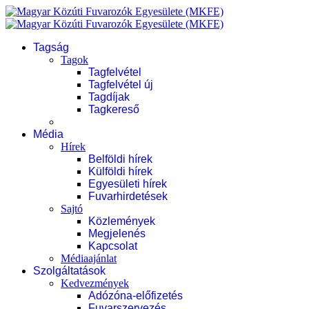
Tagság
Tagok
Tagfelvétel
Tagfelvétel új
Tagdíjak
Tagkereső
Média
Hírek
Belföldi hírek
Külföldi hírek
Egyesületi hírek
Fuvarhirdetések
Sajtó
Közlemények
Megjelenés
Kapcsolat
Médiaajánlat
Szolgáltatások
Kedvezmények
Adózóna-előfizetés
Fuvarszervezés