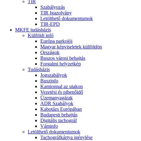
TIR
Szabályozás
TIR Igazolvány
Letölthető dokumentumok
TIR-EPD
MKFE tudásbázis
Külföldi infó
Európa parkolói
Magyar képviseletek külföldön
Országok
Buszos városi behajtás
Forgalmi helyzetkép
Tudásbázis
Jogszabályok
Buszinfo
Kamionnal az utakon
Vezetési és pihenőidő
Üzemanyagárak
ADR Szabályok
Kabotázs Európában
Budapesti behajtás
Digitális tachográf
Váminfo
Letölthető dokumentumok
Tachográfkártya igénylése