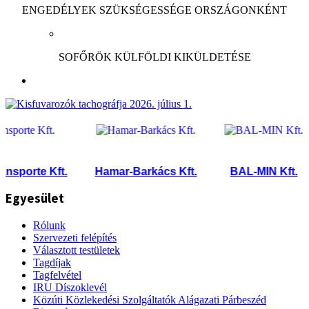
ENGEDÉLYEK SZÜKSÉGESSÉGE ORSZÁGONKÉNT
SOFŐRÖK KÜLFÖLDI KIKÜLDETÉSE
orte Kft.
Hamar-Barkács Kft.
BAL-MIN Kft.
Egyesület
Rólunk
Szervezeti felépítés
Választott testületek
Tagdíjak
Tagfelvétel
IRU Díszoklevél
Közúti Közlekedési Szolgáltatók Alágazati Párbeszéd