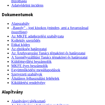
Bizottsága
Adatvédelmi incidens
Dokumentumok
Alapszabály
„Bagoly” - jogi kisokos (minden, ami a fuvarozással
összefügg)
Az MKFE adatkezelési szabályzata
Kollektív szerződés
Etikai kódex
Az elnökség határozatai
Az Árufuvarozási Tanács témakörei és határozatai
A Személyszállítási Tanács témakörei és határozatai
Küldöttgyűlési beszámolók
MKFE éves beszámolók
Együttműködési megállapodások
Szervezeti szabályok
Általános felhasználási feltételek
Kiküldetési rendelvény
Alapítvány
Alapítványi tájékoztató