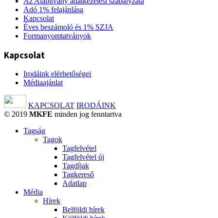
Az Alapítvány adatkezelési szabályzata
Adó 1% felajánlása
Kapcsolat
Éves beszámoló és 1% SZJA
Formanyomtatványok
Kapcsolat
Irodáink elérhetőségei
Médiaajánlat
KAPCSOLAT
IRODÁINK
© 2019
MKFE
minden jog fenntartva
Tagság
Tagok
Tagfelvétel
Tagfelvétel új
Tagdíjak
Tagkereső
Adatlap
Média
Hírek
Belföldi hírek