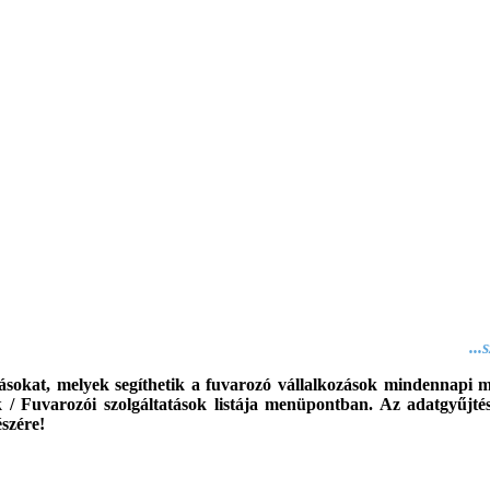
..
ásokat, melyek segíthetik a fuvarozó vállalkozások mindennapi mu
 / Fuvarozói szolgáltatások listája menüpontban. Az adatgyűjtés 
észére!