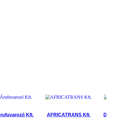
arozó Kft.
AFRICATRANS Kft.
Dömötör Tamás