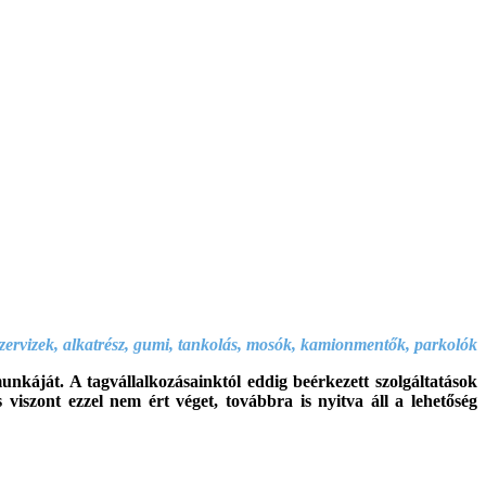
.szervizek, alkatrész, gumi, tankolás, mosók, kamionmentők, parkolók
nkáját. A tagvállalkozásainktól eddig beérkezett szolgáltatások
viszont ezzel nem ért véget, továbbra is nyitva áll a lehetőség