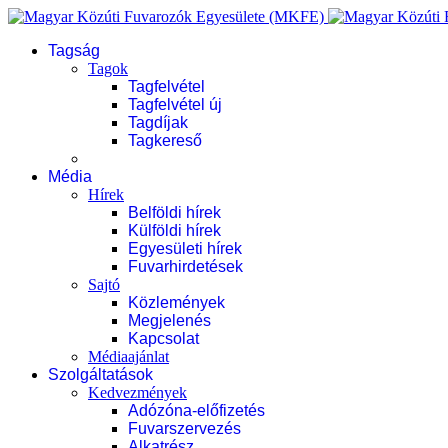
Tagság
Tagok
Tagfelvétel
Tagfelvétel új
Tagdíjak
Tagkereső
Média
Hírek
Belföldi hírek
Külföldi hírek
Egyesületi hírek
Fuvarhirdetések
Sajtó
Közlemények
Megjelenés
Kapcsolat
Médiaajánlat
Szolgáltatások
Kedvezmények
Adózóna-előfizetés
Fuvarszervezés
Alkatrész