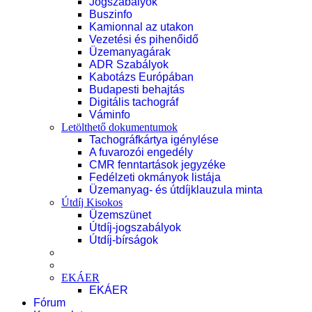
Jogszabályok
Buszinfo
Kamionnal az utakon
Vezetési és pihenőidő
Üzemanyagárak
ADR Szabályok
Kabotázs Európában
Budapesti behajtás
Digitális tachográf
Váminfo
Letölthető dokumentumok
Tachográfkártya igénylése
A fuvarozói engedély
CMR fenntartások jegyzéke
Fedélzeti okmányok listája
Üzemanyag- és útdíjklauzula minta
Útdíj Kisokos
Üzemszünet
Útdíj-jogszabályok
Útdíj-bírságok
EKÁER
EKÁER
Fórum