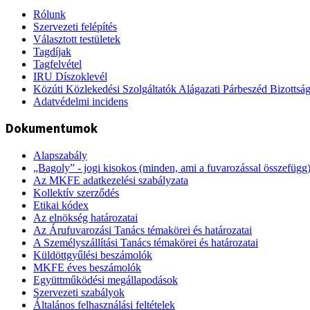
Rólunk
Szervezeti felépítés
Választott testületek
Tagdíjak
Tagfelvétel
IRU Díszoklevél
Közúti Közlekedési Szolgáltatók Alágazati Párbeszéd Bizottsá
Adatvédelmi incidens
Dokumentumok
Alapszabály
„Bagoly” - jogi kisokos (minden, ami a fuvarozással összefügg
Az MKFE adatkezelési szabályzata
Kollektív szerződés
Etikai kódex
Az elnökség határozatai
Az Árufuvarozási Tanács témakörei és határozatai
A Személyszállítási Tanács témakörei és határozatai
Küldöttgyűlési beszámolók
MKFE éves beszámolók
Együttműködési megállapodások
Szervezeti szabályok
Általános felhasználási feltételek