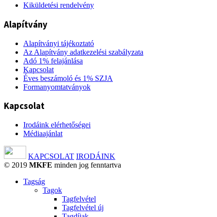
Kiküldetési rendelvény
Alapítvány
Alapítványi tájékoztató
Az Alapítvány adatkezelési szabályzata
Adó 1% felajánlása
Kapcsolat
Éves beszámoló és 1% SZJA
Formanyomtatványok
Kapcsolat
Irodáink elérhetőségei
Médiaajánlat
KAPCSOLAT
IRODÁINK
© 2019
MKFE
minden jog fenntartva
Tagság
Tagok
Tagfelvétel
Tagfelvétel új
Tagdíjak