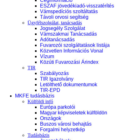
Céginformáció
ESZAF jövedékiadó-visszatérítés
Vámspedíciós szoltáltatás
Távoli orvosi segítség
Ügyfélszolgálat, tanácsadás
Jogsegély Szolgálat
Vámszakmai Tanácsadás
Adótanácsadás
Fuvarozói szolgáltatások listája
Közvetlen Információs Vonal
Vízum
Közúti Fuvarozási Árindex
TIR
Szabályozás
TIR Igazolvány
Letölthető dokumentumok
TIR-EPD
MKFE tudásbázis
Külföldi infó
Európa parkolói
Magyar képviseletek külföldön
Országok
Buszos városi behajtás
Forgalmi helyzetkép
Tudásbázis