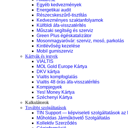
Egyéb kedvezmények
Energetikai audit
Részecskeszűrő-tisztítás
Kedvezményes szaktanfolyamok
Külföldi áfa-visszatérítés
Műszaki segítség és szerviz
Green Plus égéskatalizátor
Mosonmagyaróvár: szerviz, mosó, parkolás
Kintlévőség kezelése
Mobil gumiszerviz
Kártyák és jegyek
VIALTIS
MOL Gold Europe Kártya
DKV kártya
Vialtis kompfoglalás
Vialtis 48 órás áfa-visszatérítés
Kompjegyek
Yes! Money Kártya
Széchenyi Kártya
Kalkulátorok
További szolgáltatások
TIN Support — képviseleti szolgáltatások az
Műholdas Járműkövető Szolgáltatás
Kollektív Szerződés