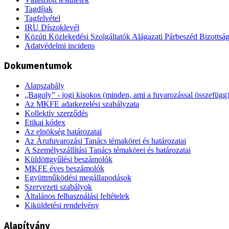
Tagdíjak
Tagfelvétel
IRU Díszoklevél
Közúti Közlekedési Szolgáltatók Alágazati Párbeszéd Bizottsá
Adatvédelmi incidens
Dokumentumok
Alapszabály
„Bagoly” - jogi kisokos (minden, ami a fuvarozással összefügg
Az MKFE adatkezelési szabályzata
Kollektív szerződés
Etikai kódex
Az elnökség határozatai
Az Árufuvarozási Tanács témakörei és határozatai
A Személyszállítási Tanács témakörei és határozatai
Küldöttgyűlési beszámolók
MKFE éves beszámolók
Együttműködési megállapodások
Szervezeti szabályok
Általános felhasználási feltételek
Kiküldetési rendelvény
Alapítvány