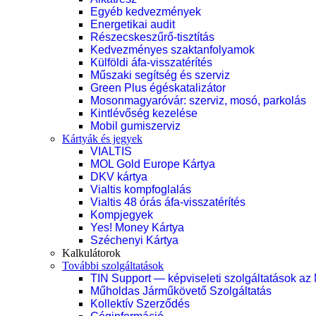
Egyéb kedvezmények
Energetikai audit
Részecskeszűrő-tisztítás
Kedvezményes szaktanfolyamok
Külföldi áfa-visszatérítés
Műszaki segítség és szerviz
Green Plus égéskatalizátor
Mosonmagyaróvár: szerviz, mosó, parkolás
Kintlévőség kezelése
Mobil gumiszerviz
Kártyák és jegyek
VIALTIS
MOL Gold Europe Kártya
DKV kártya
Vialtis kompfoglalás
Vialtis 48 órás áfa-visszatérítés
Kompjegyek
Yes! Money Kártya
Széchenyi Kártya
Kalkulátorok
További szolgáltatások
TIN Support — képviseleti szolgáltatások az
Műholdas Járműkövető Szolgáltatás
Kollektív Szerződés