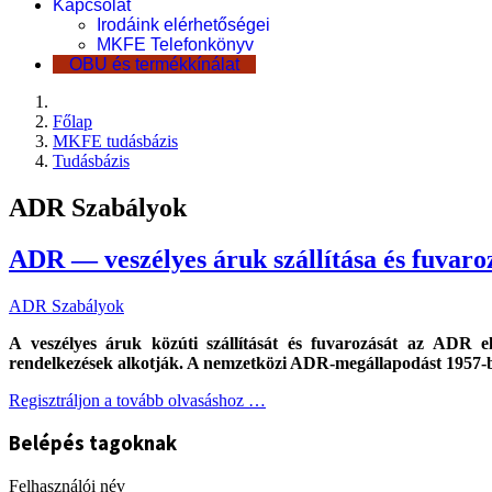
Kapcsolat
Irodáink elérhetőségei
MKFE Telefonkönyv
OBU és termékkínálat
Főlap
MKFE tudásbázis
Tudásbázis
ADR Szabályok
ADR — veszélyes áruk szállítása és fuvaro
ADR Szabályok
A veszélyes áruk közúti szállítását és fuvarozását az ADR e
rendelkezések alkotják. A nemzetközi ADR-megállapodást 1957-b
Regisztráljon a tovább olvasáshoz …
Belépés tagoknak
Felhasználói név