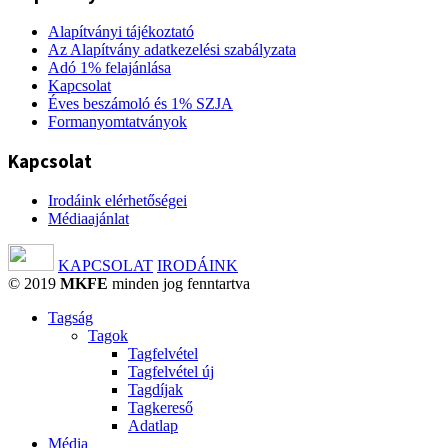
Alapítványi tájékoztató
Az Alapítvány adatkezelési szabályzata
Adó 1% felajánlása
Kapcsolat
Éves beszámoló és 1% SZJA
Formanyomtatványok
Kapcsolat
Irodáink elérhetőségei
Médiaajánlat
KAPCSOLAT
IRODÁINK
© 2019
MKFE
minden jog fenntartva
Tagság
Tagok
Tagfelvétel
Tagfelvétel új
Tagdíjak
Tagkereső
Adatlap
Média