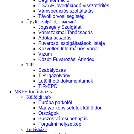
Céginformáció
ESZAF jövedékiadó-visszatérítés
Vámspedíciós szoltáltatás
Távoli orvosi segítség
Ügyfélszolgálat, tanácsadás
Jogsegély Szolgálat
Vámszakmai Tanácsadás
Adótanácsadás
Fuvarozói szolgáltatások listája
Közvetlen Információs Vonal
Vízum
Közúti Fuvarozási Árindex
TIR
Szabályozás
TIR Igazolvány
Letölthető dokumentumok
TIR-EPD
MKFE tudásbázis
Külföldi infó
Európa parkolói
Magyar képviseletek külföldön
Országok
Buszos városi behajtás
Forgalmi helyzetkép
Tudásbázis