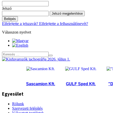
Jelszó
Jelszó megjelenítése
Belépés
Elfelejtette a jelszavát?
Elfelejtette a felhasználónevét?
Válasszon nyelvet
ft.
Sascamion Kft.
GULF Sped Kft.
"D.T.L"
Egyesület
Rólunk
Szervezeti felépítés
Választott testületek