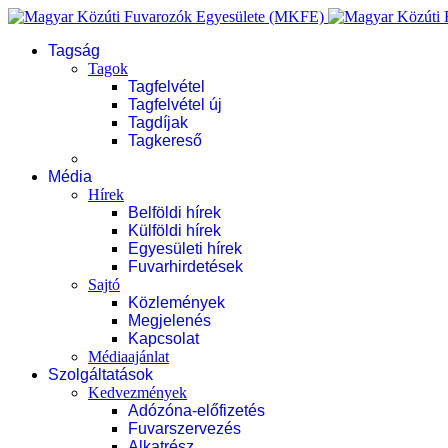
Tagság
Tagok
Tagfelvétel
Tagfelvétel új
Tagdíjak
Tagkereső
Média
Hírek
Belföldi hírek
Külföldi hírek
Egyesületi hírek
Fuvarhirdetések
Sajtó
Közlemények
Megjelenés
Kapcsolat
Médiaajánlat
Szolgáltatások
Kedvezmények
Adózóna-előfizetés
Fuvarszervezés
Alkatrész