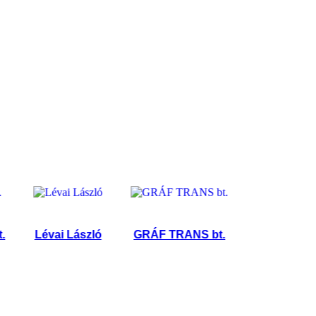
Lévai László
GRÁF TRANS bt.
KEREKES TÜZÉ