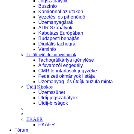
Jogszabályok
Buszinfo
Kamionnal az utakon
Vezetési és pihenőidő
Üzemanyagárak
ADR Szabályok
Kabotázs Európában
Budapesti behajtás
Digitális tachográf
Váminfo
Letölthető dokumentumok
Tachográfkártya igénylése
A fuvarozói engedély
CMR fenntartások jegyzéke
Fedélzeti okmányok listája
Üzemanyag- és útdíjklauzula minta
Útdíj Kisokos
Üzemszünet
Útdíj-jogszabályok
Útdíj-bírságok
EKÁER
EKÁER
Fórum