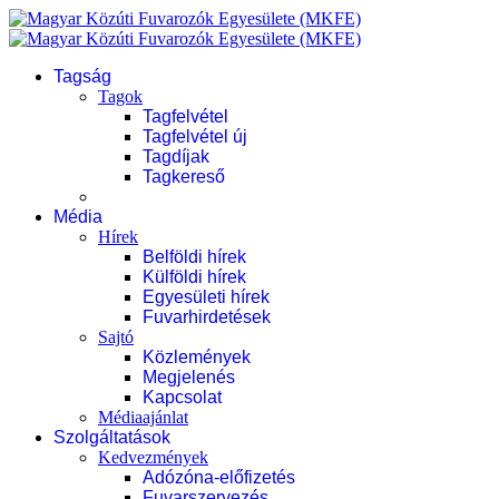
Tagság
Tagok
Tagfelvétel
Tagfelvétel új
Tagdíjak
Tagkereső
Média
Hírek
Belföldi hírek
Külföldi hírek
Egyesületi hírek
Fuvarhirdetések
Sajtó
Közlemények
Megjelenés
Kapcsolat
Médiaajánlat
Szolgáltatások
Kedvezmények
Adózóna-előfizetés
Fuvarszervezés