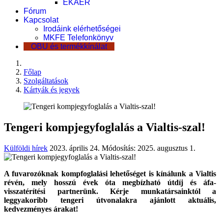
EKÁER
Fórum
Kapcsolat
Irodáink elérhetőségei
MKFE Telefonkönyv
OBU és termékkínálat
Főlap
Szolgáltatások
Kártyák és jegyek
Tengeri kompjegyfoglalás a Vialtis-szal!
Külföldi hírek
2023. április 24.
Módosítás: 2025. augusztus 1.
A fuvarozóknak kompfoglalási lehetőséget is kínálunk a Vialtis
révén, mely hosszú évek óta megbízható útdíj és áfa-
visszatérítési partnerünk. Kérje munkatársainktól a
leggyakoribb tengeri útvonalakra ajánlott aktuális,
kedvezményes árakat!