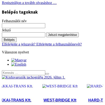
Regisztráljon a tovább olvasáshoz …
Belépés tagoknak
Felhasználói név
Jelszó
Jelszó megjelenítése
Belépés
Elfelejtette a jelszavát?
Elfelejtette a felhasználónevét?
Válasszon nyelvet
AI-TRANS Kft.
WEST-BRIDGE Kft
HARD-TRANS