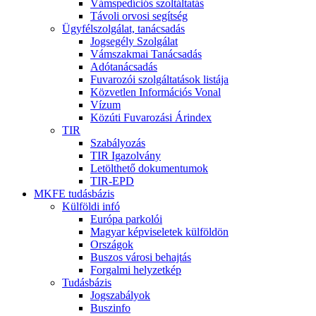
Vámspedíciós szoltáltatás
Távoli orvosi segítség
Ügyfélszolgálat, tanácsadás
Jogsegély Szolgálat
Vámszakmai Tanácsadás
Adótanácsadás
Fuvarozói szolgáltatások listája
Közvetlen Információs Vonal
Vízum
Közúti Fuvarozási Árindex
TIR
Szabályozás
TIR Igazolvány
Letölthető dokumentumok
TIR-EPD
MKFE tudásbázis
Külföldi infó
Európa parkolói
Magyar képviseletek külföldön
Országok
Buszos városi behajtás
Forgalmi helyzetkép
Tudásbázis
Jogszabályok
Buszinfo