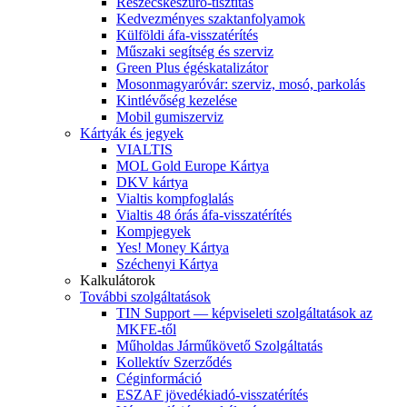
Részecskeszűrő-tisztítás
Kedvezményes szaktanfolyamok
Külföldi áfa-visszatérítés
Műszaki segítség és szerviz
Green Plus égéskatalizátor
Mosonmagyaróvár: szerviz, mosó, parkolás
Kintlévőség kezelése
Mobil gumiszerviz
Kártyák és jegyek
VIALTIS
MOL Gold Europe Kártya
DKV kártya
Vialtis kompfoglalás
Vialtis 48 órás áfa-visszatérítés
Kompjegyek
Yes! Money Kártya
Széchenyi Kártya
Kalkulátorok
További szolgáltatások
TIN Support — képviseleti szolgáltatások az
MKFE-től
Műholdas Járműkövető Szolgáltatás
Kollektív Szerződés
Céginformáció
ESZAF jövedékiadó-visszatérítés