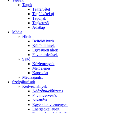
Tagság
Tagok
Tagfelvétel
Tagfelvétel új
Tagdíjak
Tagkereső
Adatlap
Média
Hírek
Belföldi hírek
Külföldi hírek
Egyesületi hírek
Fuvarhirdetések
Sajtó
Közlemények
Megjelenés
Kapcsolat
Médiaajánlat
Szolgáltatások
Kedvezmények
Adózóna-előfizetés
Fuvarszervezés
Alkatrész
Egyéb kedvezmények
Energetikai audit