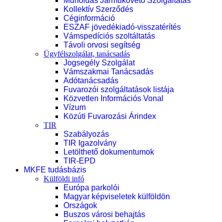
Műholdas Járműkövető Szolgáltatás
Kollektív Szerződés
Céginformáció
ESZAF jövedékiadó-visszatérítés
Vámspedíciós szoltáltatás
Távoli orvosi segítség
Ügyfélszolgálat, tanácsadás
Jogsegély Szolgálat
Vámszakmai Tanácsadás
Adótanácsadás
Fuvarozói szolgáltatások listája
Közvetlen Információs Vonal
Vízum
Közúti Fuvarozási Árindex
TIR
Szabályozás
TIR Igazolvány
Letölthető dokumentumok
TIR-EPD
MKFE tudásbázis
Külföldi infó
Európa parkolói
Magyar képviseletek külföldön
Országok
Buszos városi behajtás