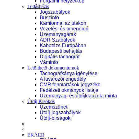
Forgalmi helyzetkép
Tudásbázis
Jogszabályok
Buszinfo
Kamionnal az utakon
Vezetési és pihenőidő
Üzemanyagárak
ADR Szabályok
Kabotázs Európában
Budapesti behajtás
Digitális tachográf
Váminfo
Letölthető dokumentumok
Tachográfkártya igénylése
A fuvarozói engedély
CMR fenntartások jegyzéke
Fedélzeti okmányok listája
Üzemanyag- és útdíjklauzula minta
Útdíj Kisokos
Üzemszünet
Útdíj-jogszabályok
Útdíj-bírságok
EKÁER