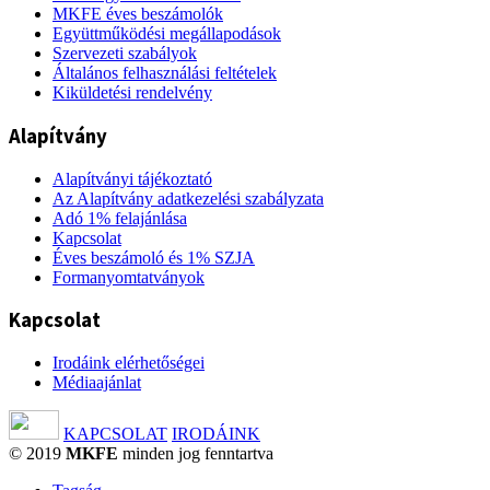
MKFE éves beszámolók
Együttműködési megállapodások
Szervezeti szabályok
Általános felhasználási feltételek
Kiküldetési rendelvény
Alapítvány
Alapítványi tájékoztató
Az Alapítvány adatkezelési szabályzata
Adó 1% felajánlása
Kapcsolat
Éves beszámoló és 1% SZJA
Formanyomtatványok
Kapcsolat
Irodáink elérhetőségei
Médiaajánlat
KAPCSOLAT
IRODÁINK
© 2019
MKFE
minden jog fenntartva