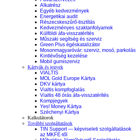
Alkatrész
Egyéb kedvezmények
Energetikai audit
Részecskeszűrő-tisztítás
Kedvezményes szaktanfolyamok
Külföldi áfa-visszatérítés
Műszaki segítség és szerviz
Green Plus égéskatalizátor
Mosonmagyaróvár: szerviz, mosó, parkolás
Kintlévőség kezelése
Mobil gumiszerviz
Kártyák és jegyek
VIALTIS
MOL Gold Europe Kártya
DKV kártya
Vialtis kompfoglalás
Vialtis 48 órás áfa-visszatérítés
Kompjegyek
Yes! Money Kártya
Széchenyi Kártya
Kalkulátorok
További szolgáltatások
TIN Support — képviseleti szolgáltatások
az MKFE-től