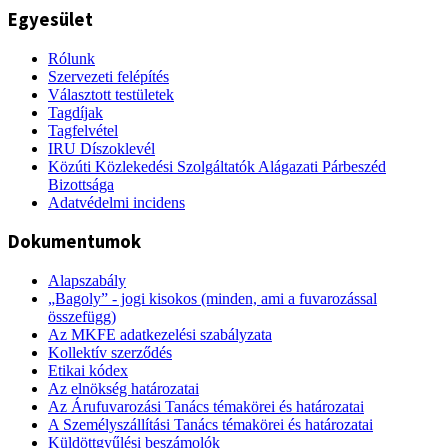
Egyesület
Rólunk
Szervezeti felépítés
Választott testületek
Tagdíjak
Tagfelvétel
IRU Díszoklevél
Közúti Közlekedési Szolgáltatók Alágazati Párbeszéd
Bizottsága
Adatvédelmi incidens
Dokumentumok
Alapszabály
„Bagoly” - jogi kisokos (minden, ami a fuvarozással
összefügg)
Az MKFE adatkezelési szabályzata
Kollektív szerződés
Etikai kódex
Az elnökség határozatai
Az Árufuvarozási Tanács témakörei és határozatai
A Személyszállítási Tanács témakörei és határozatai
Küldöttgyűlési beszámolók