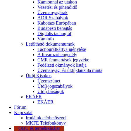
Kamionnal az utakon
Vezetési és pihenőidő
Üzemanyagárak
ADR Szabályok
Kabotázs Európában
Budapesti behajtás
Digitális tachográf
Váminfo
Letölthető dokumentumok
Tachográfkártya igénylése
A fuvarozói engedély
CMR fenntartások jegyzéke
Fedélzeti okmányok listája
Üzemanyag- és útdíjklauzula minta
Útdíj Kisokos
Üzemszünet
Útdíj-jogszabályok
Útdíj-bírságok
EKÁER
EKÁER
Fórum
Kapcsolat
Irodáink elérhetőségei
MKFE Telefonkönyv
OBU és termékkínálat