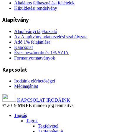
Általános felhasználási feltételek
Kiküldetési rendelvény
Alapítvány
Alapítványi tájékoztató
Az Alapítvány adatkezelési szabályzata
Adó 1% felajánlása
Kapcsolat
Éves beszámoló és 1% SZJA
Formanyomtatványok
Kapcsolat
Irodáink elérhetőségei
Médiaajánlat
KAPCSOLAT
IRODÁINK
© 2019
MKFE
minden jog fenntartva
Tagság
Tagok
Tagfelvétel
Tagfelvétel új