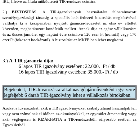
IRU, illetve az általa működtetett TIR-rendszer számára.
2.)
BIZTOSÍTÁS.
A TIR-igazolványok használatára felhatalmazott
személy/gazdasági társaság a speciális letét-fedezeti biztosítás megkötésével
válthatja ki a készpénzben nyújtott garancia-fedezetét az első év elteltét
követően, meghatározott kondíciók mellett. Annak díja az egész vállalkozásra
és az összes járműre, egy naptári évre számítva 120 ezer Ft (normál) vagy 170
ezer Ft (fokozott kockázatú). A biztosítást az MKFE-ben lehet megkötni.
3.)
A TIR garancia díja:
6 lapos TIR igazolvány esetében: 22.000,- Ft / db
16 lapos TIR igazolvány esetében: 35.000,- Ft / db
Bejelentett, TIR-fuvarozásra alkalmas gépjárművenként egyszerre
legfeljebb 6 darab TIR-igazolvány lehet a vállalkozás birtokában.
Azokat a fuvarozókat, akik a TIR igazolványokat szabálytalanul használják fel,
vagy nem számolnak el időben az okmányokkal, az egyesület átmenetileg vagy
akár véglegesen is KIZÁRHATJA a TIR-rendszerből, súlyosabb esetben az
Egyesületből.