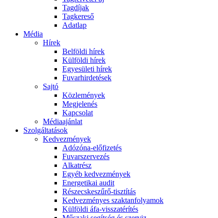
Tagdíjak
Tagkereső
Adatlap
Média
Hírek
Belföldi hírek
Külföldi hírek
Egyesületi hírek
Fuvarhirdetések
Sajtó
Közlemények
Megjelenés
Kapcsolat
Médiaajánlat
Szolgáltatások
Kedvezmények
Adózóna-előfizetés
Fuvarszervezés
Alkatrész
Egyéb kedvezmények
Energetikai audit
Részecskeszűrő-tisztítás
Kedvezményes szaktanfolyamok
Külföldi áfa-visszatérítés
Műszaki segítség és szerviz