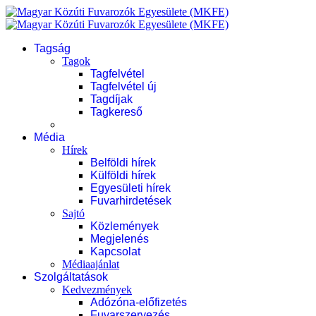
Tagság
Tagok
Tagfelvétel
Tagfelvétel új
Tagdíjak
Tagkereső
Média
Hírek
Belföldi hírek
Külföldi hírek
Egyesületi hírek
Fuvarhirdetések
Sajtó
Közlemények
Megjelenés
Kapcsolat
Médiaajánlat
Szolgáltatások
Kedvezmények
Adózóna-előfizetés
Fuvarszervezés