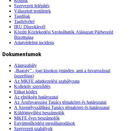
Rólunk
Szervezeti felépítés
Választott testületek
Tagdíjak
Tagfelvétel
IRU Díszoklevél
Közúti Közlekedési Szolgáltatók Alágazati Párbeszéd
Bizottsága
Adatvédelmi incidens
Dokumentumok
Alapszabály
„Bagoly” - jogi kisokos (minden, ami a fuvarozással
összefügg)
Az MKFE adatkezelési szabályzata
Kollektív szerződés
Etikai kódex
Az elnökség határozatai
Az Árufuvarozási Tanács témakörei és határozatai
A Személyszállítási Tanács témakörei és határozatai
Küldöttgyűlési beszámolók
MKFE éves beszámolók
Együttműködési megállapodások
Szervezeti szabályok