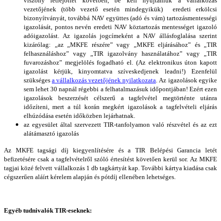
viszony létrejöttét követően, be kell nyújtaniuk a vállalkozás
vezetőjének (több vezető esetén mindegyikük) eredeti erkölcsi
bizonyítványát, továbbá NAV együttes (adó és vám) tartozásmentességi
igazolását, pontos nevén eredeti NAV köztartozás mentességet igazoló
adóigazolást. Az igazolás jogcímeként a NAV állásfoglalása szerint
kizárólag: „az „MKFE részére” vagy „MKFE eljárásához” és „TIR
felhasználáshoz” vagy „TIR igazolvány használatához” vagy „TIR
fuvarozáshoz” megjelölés fogadható el. (Az elektronikus úton kapott
igazolást kérjük, kinyomtatva szíveskedjenek leadni!) Ezenfelül
szükséges
a vállalkozás vezetőjének nyilatkozata
. Az igazolások egyike
sem lehet 30 napnál régebbi a felhatalmazásuk időpontjában! Ezért ezen
igazolások beszerzését célszerű a tagfelvétel megtörténte utánra
időzíteni, mert a túl korán megkért igazolások a tagfelvételi eljárás
elhúzódása esetén időközben lejárhatnak.
az egyesület által szervezett TIR-tanfolyamon való részvétel és az ezt
alátámasztó igazolás
Az MKFE tagsági díj kiegyenlítésére és a TIR Belépési Garancia letét
befizetésére csak a tagfelvételről szóló értesítést követően kerül sor. Az MKFE
tagjai közé felvett vállalkozás 1 db tagkártyát kap. További kártya kiadása csak
cégszerűen aláírt kérelem alapján és pótdíj ellenében lehetséges.
Egyéb tudnivalók TIR-eseknek: