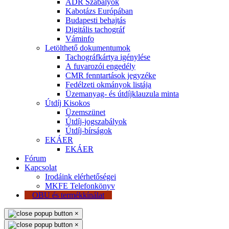
ADR Szabályok
Kabotázs Európában
Budapesti behajtás
Digitális tachográf
Váminfo
Letölthető dokumentumok
Tachográfkártya igénylése
A fuvarozói engedély
CMR fenntartások jegyzéke
Fedélzeti okmányok listája
Üzemanyag- és útdíjklauzula minta
Útdíj Kisokos
Üzemszünet
Útdíj-jogszabályok
Útdíj-bírságok
EKÁER
EKÁER
Fórum
Kapcsolat
Irodáink elérhetőségei
MKFE Telefonkönyv
OBU és termékkínálat
×
×