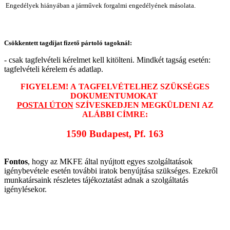
Engedélyek hiányában a járművek forgalmi engedélyének másolata.
Csökkentett tagdíjat fizető pártoló tagoknál:
- csak tagfelvételi kérelmet kell kitölteni. Mindkét tagság esetén:
tagfelvételi kérelem és adatlap.
FIGYELEM! A TAGFELVÉTELHEZ SZÜKSÉGES
DOKUMENTUMOKAT
POSTAI ÚTON
SZÍVESKEDJEN MEGKÜLDENI AZ
ALÁBBI CÍMRE:
1590 Budapest, Pf. 163
Fontos
, hogy az MKFE által nyújtott egyes szolgáltatások
igénybevétele esetén további iratok benyújtása szükséges. Ezekről
munkatársaink részletes tájékoztatást adnak a szolgáltatás
igénylésekor.