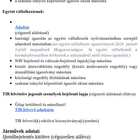
a szakmai irányító képesítését igazoló okirat másolata
Egyéni vállalkozásnak:
Adatlap
(cégszerű aláírással)
hatósági igazolás az egyéni vállalkozók nyilvántartásában szereplő
adatokról másolatban
(az egyéni vállalkozói igazolványok 2020. január
1-jétől megszűntek Magyarországon. Az egyéni vállalkozók a
kormányhivatalban kérhetnek a státuszukról szóló írásos igazolást.)
NAV bejelentő és változás-bejelentő lap(ok) lap másolata
közúti árutovábbítási engedély (közúti árufuvarozói engedély) vagy
áruszállítási igazolvány másolata
közösségi engedély főoldalának másolata
szakmai irányító képesítését igazoló okirat másolata
TIR felvételre jogosult személyek bejelentő lapja
(cégszerű aláírással ellátva)
Űrlap letölthető és másolható!
TIR felvevő adatlapja
TIR felvevő(k) erkölcsi bizonyítványa(i) (eredeti)
Járművek adatai:
Járműbejelentés kitöltve (cégszerűen aláírva)