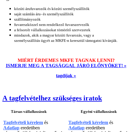
közúti árufuvarozók és közúti személyszállítók
saját számlás áru- és személyszállítók
szállítmányozók
fuvareszközzel nem rendelkező fuvarszervezők
a felsorolt vállalkozásokat tömörítő szervezetek
mindazok, akik a magyar közúti fuvarozás, vagy a
személyszállítás ügyét az MKFE-n keresztül támogatni kívánják.
MIÉRT ÉRDEMES MKFE TAGNAK LENNI?
ISMERJE MEG A TAGSÁGGAL JÁRÓ ELŐNYÖKET! »
tagdíjak »
A tagfelvételhez szükséges iratok
Társas vállalkozások
Egyéni vállalkozások
Tagfelvételi kérelem
és
Tagfelvételi kérelem
és
Adatlap
eredetiben
Adatlap
eredetiben