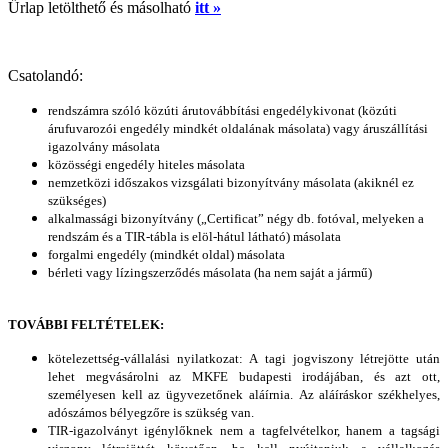
Űrlap letölthető és másolható
itt »
Csatolandó:
rendszámra szóló közúti árutovábbítási engedélykivonat (közúti
árufuvarozói engedély mindkét oldalának másolata) vagy áruszállítási
igazolvány másolata
közösségi engedély hiteles másolata
nemzetközi időszakos vizsgálati bizonyítvány másolata (akiknél ez
szükséges)
alkalmassági bizonyítvány („Certificat” négy db. fotóval, melyeken a
rendszám és a TIR-tábla is elöl-hátul látható) másolata
forgalmi engedély (mindkét oldal) másolata
bérleti vagy lízingszerződés másolata (ha nem saját a jármű)
TOVÁBBI FELTÉTELEK:
kötelezettség-vállalási nyilatkozat: A tagi jogviszony létrejötte után
lehet megvásárolni az MKFE budapesti irodájában, és azt ott,
személyesen kell az ügyvezetőnek aláírnia. Az aláíráskor székhelyes,
adószámos bélyegzőre is szükség van.
TIR-igazolványt igénylőknek nem a tagfelvételkor, hanem a tagsági