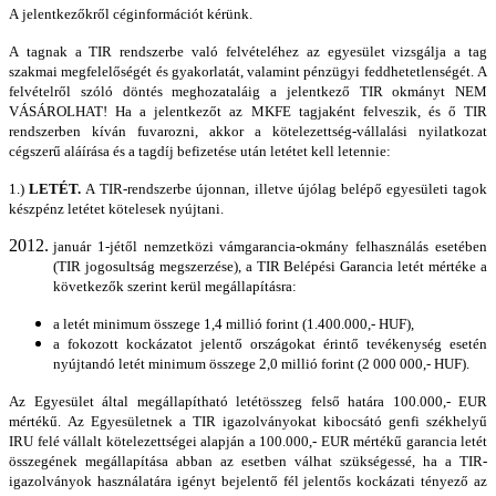
A jelentkezőkről céginformációt kérünk.
A tagnak a TIR rendszerbe való felvételéhez az egyesület vizsgálja a tag
szakmai megfelelőségét és gyakorlatát, valamint pénzügyi feddhetetlenségét. A
felvételről szóló döntés meghozataláig a jelentkező TIR okmányt NEM
VÁSÁROLHAT! Ha a jelentkezőt az MKFE tagjaként felveszik, és ő TIR
rendszerben kíván fuvarozni, akkor a kötelezettség-vállalási nyilatkozat
cégszerű aláírása és a tagdíj befizetése után letétet kell letennie:
1.)
LETÉT.
A TIR-rendszerbe újonnan, illetve újólag belépő egyesületi tagok
készpénz letétet kötelesek nyújtani.
január 1-jétől nemzetközi vámgarancia-okmány felhasználás esetében
(TIR jogosultság megszerzése), a TIR Belépési Garancia letét mértéke a
következők szerint kerül megállapításra:
a letét minimum összege 1,4 millió forint (1.400.000,- HUF),
a fokozott kockázatot jelentő országokat érintő tevékenység esetén
nyújtandó letét minimum összege 2,0 millió forint (2 000 000,- HUF).
Az Egyesület által megállapítható letétösszeg felső határa 100.000,- EUR
mértékű. Az Egyesületnek a TIR igazolványokat kibocsátó genfi székhelyű
IRU felé vállalt kötelezettségei alapján a 100.000,- EUR mértékű garancia letét
összegének megállapítása abban az esetben válhat szükségessé, ha a TIR-
igazolványok használatára igényt bejelentő fél jelentős kockázati tényező az