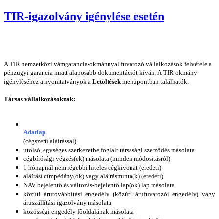
TIR-igazolvány igénylése esetén
A TIR nemzetközi vámgarancia-okmánnyal fuvarozó vállalkozások felvétele a
pénzügyi garancia miatt alaposabb dokumentációt kíván. A TIR-okmány
igényléséhez a nyomtatványok a
Letöltések
menüpontban találhatók.
Társas vállalkozásoknak:
Adatlap
(cégszerű aláírással)
utolsó, egységes szerkezetbe foglalt társasági szerződés másolata
cégbírósági végzés(ek) másolata (minden módosításról)
1 hónapnál nem régebbi hiteles cégkivonat (eredeti)
aláírási címpédány(ok) vagy aláírásminta(k) (eredeti)
NAV bejelentő és változás-bejelentő lap(ok) lap másolata
közúti árutovábbítási engedély (közúti árufuvarozói engedély) vagy
áruszállítási igazolvány másolata
közösségi engedély főoldalának másolata