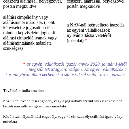
cégszerű aláírással, bélyegzővel,
cégszerű aláírással, bélyegzővel,
postán megküldve
postán megküldve
aláírási címpéldány vagy
aláírásminta másolata. (Több
a NAV-nál igényelhető igazolás
képviseletre jogosult esetén
az egyéni vállalkozások
minden képviseletre jogosult
nyilvántartásba vételéről
aláírási címpéldányának vagy
(másolat)
*
aláírásmintájának másolata
szükséges)
*
az egyéni vállalkozói igazolványok 2020. január 1-jétől
megszűntek Magyarországon. Az egyéni vállalkozók a
kormányhivatalban kérhetnek a státuszukról szóló írásos igazolást.
Továbbá mindkét esetben:
Közúti árutovábbítási engedély, vagy a jogszabály szerint szükséges esetben
közúti áruszállítási igazolvány másolata.
Közúti személyszállítási engedély, vagy közúti személyszállítási igazolvány
másolata.