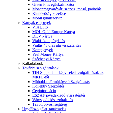
Green Plus égéskatalizátor
Mosonmagyaróvár: szerviz, mosó, parkolás
Kintlévőség kezelése
Mobil gumiszerviz
Kártyák és jegyek
VIALTIS
MOL Gold Europe Kártya
DKV kártya
Vialtis kompfoglalás
Vialtis 48 órás áfa-visszatérítés
Kompjegyek
Yes! Money Kártya
Széchenyi Kártya
Kalkulátorok
További szolgáltatások
TIN Support — képviseleti szolgáltatások az
MKFE-től
Műholdas Járműkövető Szolgáltatás
Kollektív Szerződés
Céginformáció
ESZAF jövedékiadó-visszatérítés
Vámspedíciós szoltáltatás
Távoli orvosi segítség
Ügyfélszolgálat, tanácsadás