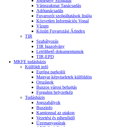
Jogsegély Szolgálat
Vámszakmai Tanácsadás
Adótanácsadás
Fuvarozói szolgáltatások listája
Közvetlen Információs Vonal
Vízum
Közúti Fuvarozási Árindex
TIR
Szabályozás
TIR Igazolvány
Letölthető dokumentumok
TIR-EPD
MKFE tudásbázis
Külföldi infó
Európa parkolói
Magyar képviseletek külföldön
Országok
Buszos városi behajtás
Forgalmi helyzetkép
Tudásbázis
Jogszabályok
Buszinfo
Kamionnal az utakon
Vezetési és pihenőidő
Üzemanyagárak