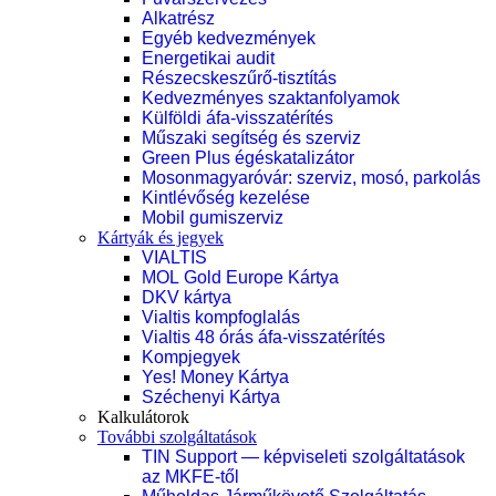
Alkatrész
Egyéb kedvezmények
Energetikai audit
Részecskeszűrő-tisztítás
Kedvezményes szaktanfolyamok
Külföldi áfa-visszatérítés
Műszaki segítség és szerviz
Green Plus égéskatalizátor
Mosonmagyaróvár: szerviz, mosó, parkolás
Kintlévőség kezelése
Mobil gumiszerviz
Kártyák és jegyek
VIALTIS
MOL Gold Europe Kártya
DKV kártya
Vialtis kompfoglalás
Vialtis 48 órás áfa-visszatérítés
Kompjegyek
Yes! Money Kártya
Széchenyi Kártya
Kalkulátorok
További szolgáltatások
TIN Support — képviseleti szolgáltatások
az MKFE-től