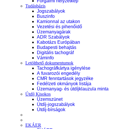
Forgalmi helyzetkép
Tudásbázis
Jogszabályok
Buszinfo
Kamionnal az utakon
Vezetési és pihenőidő
Üzemanyagárak
ADR Szabályok
Kabotázs Európában
Budapesti behajtás
Digitális tachográf
Váminfo
Letölthető dokumentumok
Tachográfkártya igénylése
A fuvarozói engedély
CMR fenntartások jegyzéke
Fedélzeti okmányok listája
Üzemanyag- és útdíjklauzula minta
Útdíj Kisokos
Üzemszünet
Útdíj-jogszabályok
Útdíj-bírságok
EKÁER