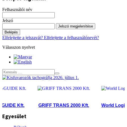
Felhasználói név
Jelszó
Jelszó megjelenítése
Belépés
Elfelejtette a jelszavát?
Elfelejtette a felhasználónevét?
Válasszon nyelvet
E Kft.
GRIFF TRANS 2000 Kft.
World Logistik Kf
Egyesület