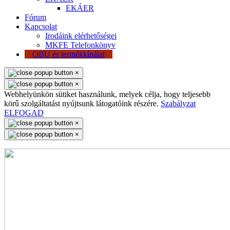
EKÁER
Fórum
Kapcsolat
Irodáink elérhetőségei
MKFE Telefonkönyv
OBU és termékkínálat
×
×
Webhelyünkön sütiket használunk, melyek célja, hogy teljesebb
körű szolgáltatást nyújtsunk látogatóink részére.
Szabályzat
ELFOGAD
×
×