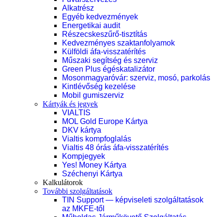
Alkatrész
Egyéb kedvezmények
Energetikai audit
Részecskeszűrő-tisztítás
Kedvezményes szaktanfolyamok
Külföldi áfa-visszatérítés
Műszaki segítség és szerviz
Green Plus égéskatalizátor
Mosonmagyaróvár: szerviz, mosó, parkolás
Kintlévőség kezelése
Mobil gumiszerviz
Kártyák és jegyek
VIALTIS
MOL Gold Europe Kártya
DKV kártya
Vialtis kompfoglalás
Vialtis 48 órás áfa-visszatérítés
Kompjegyek
Yes! Money Kártya
Széchenyi Kártya
Kalkulátorok
További szolgáltatások
TIN Support — képviseleti szolgáltatások
az MKFE-től