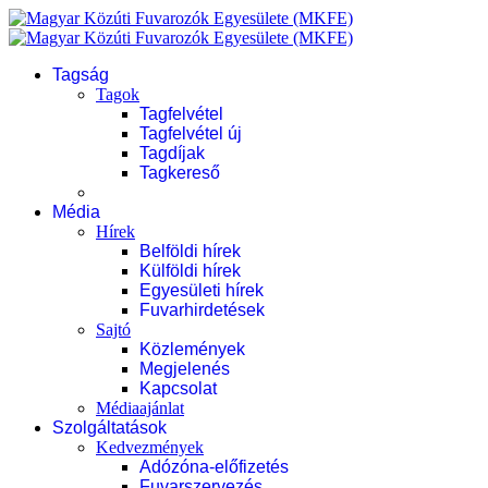
Tagság
Tagok
Tagfelvétel
Tagfelvétel új
Tagdíjak
Tagkereső
Média
Hírek
Belföldi hírek
Külföldi hírek
Egyesületi hírek
Fuvarhirdetések
Sajtó
Közlemények
Megjelenés
Kapcsolat
Médiaajánlat
Szolgáltatások
Kedvezmények
Adózóna-előfizetés
Fuvarszervezés