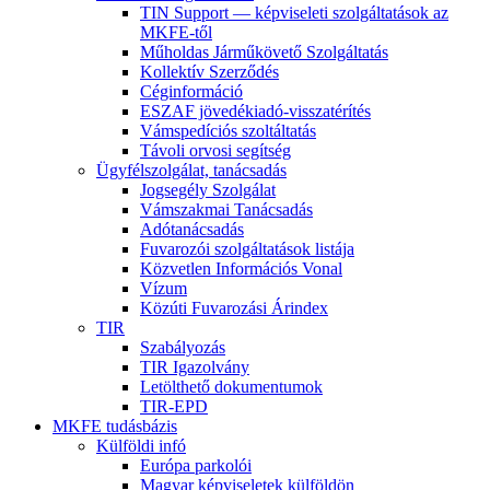
TIN Support — képviseleti szolgáltatások az
MKFE-től
Műholdas Járműkövető Szolgáltatás
Kollektív Szerződés
Céginformáció
ESZAF jövedékiadó-visszatérítés
Vámspedíciós szoltáltatás
Távoli orvosi segítség
Ügyfélszolgálat, tanácsadás
Jogsegély Szolgálat
Vámszakmai Tanácsadás
Adótanácsadás
Fuvarozói szolgáltatások listája
Közvetlen Információs Vonal
Vízum
Közúti Fuvarozási Árindex
TIR
Szabályozás
TIR Igazolvány
Letölthető dokumentumok
TIR-EPD
MKFE tudásbázis
Külföldi infó
Európa parkolói
Magyar képviseletek külföldön