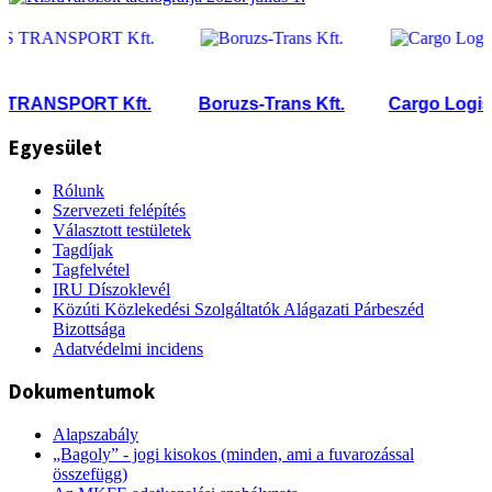
ANSPORT Kft.
Boruzs-Trans Kft.
Cargo Logistic 
Egyesület
Rólunk
Szervezeti felépítés
Választott testületek
Tagdíjak
Tagfelvétel
IRU Díszoklevél
Közúti Közlekedési Szolgáltatók Alágazati Párbeszéd
Bizottsága
Adatvédelmi incidens
Dokumentumok
Alapszabály
„Bagoly” - jogi kisokos (minden, ami a fuvarozással
összefügg)