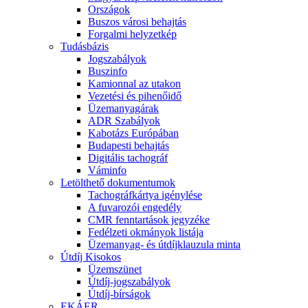
Országok
Buszos városi behajtás
Forgalmi helyzetkép
Tudásbázis
Jogszabályok
Buszinfo
Kamionnal az utakon
Vezetési és pihenőidő
Üzemanyagárak
ADR Szabályok
Kabotázs Európában
Budapesti behajtás
Digitális tachográf
Váminfo
Letölthető dokumentumok
Tachográfkártya igénylése
A fuvarozói engedély
CMR fenntartások jegyzéke
Fedélzeti okmányok listája
Üzemanyag- és útdíjklauzula minta
Útdíj Kisokos
Üzemszünet
Útdíj-jogszabályok
Útdíj-bírságok
EKÁER