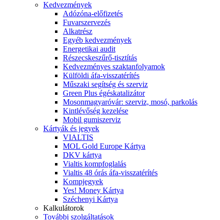
Kedvezmények
Adózóna-előfizetés
Fuvarszervezés
Alkatrész
Egyéb kedvezmények
Energetikai audit
Részecskeszűrő-tisztítás
Kedvezményes szaktanfolyamok
Külföldi áfa-visszatérítés
Műszaki segítség és szerviz
Green Plus égéskatalizátor
Mosonmagyaróvár: szerviz, mosó, parkolás
Kintlévőség kezelése
Mobil gumiszerviz
Kártyák és jegyek
VIALTIS
MOL Gold Europe Kártya
DKV kártya
Vialtis kompfoglalás
Vialtis 48 órás áfa-visszatérítés
Kompjegyek
Yes! Money Kártya
Széchenyi Kártya
Kalkulátorok
További szolgáltatások