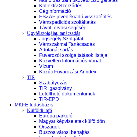
Műholdas Járműkövető Szolgáltatás
Kollektív Szerződés
Céginformáció
ESZAF jövedékiadó-visszatérítés
Vámspedíciós szoltáltatás
Távoli orvosi segítség
Ügyfélszolgálat, tanácsadás
Jogsegély Szolgálat
Vámszakmai Tanácsadás
Adótanácsadás
Fuvarozói szolgáltatások listája
Közvetlen Információs Vonal
Vízum
Közúti Fuvarozási Árindex
TIR
Szabályozás
TIR Igazolvány
Letölthető dokumentumok
TIR-EPD
MKFE tudásbázis
Külföldi infó
Európa parkolói
Magyar képviseletek külföldön
Országok
Buszos városi behajtás