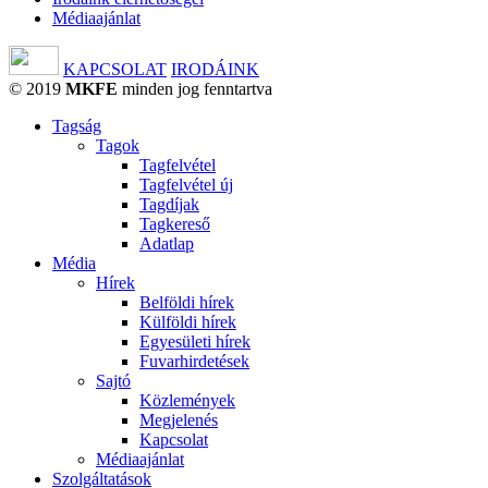
Médiaajánlat
KAPCSOLAT
IRODÁINK
© 2019
MKFE
minden jog fenntartva
Tagság
Tagok
Tagfelvétel
Tagfelvétel új
Tagdíjak
Tagkereső
Adatlap
Média
Hírek
Belföldi hírek
Külföldi hírek
Egyesületi hírek
Fuvarhirdetések
Sajtó
Közlemények
Megjelenés
Kapcsolat
Médiaajánlat
Szolgáltatások