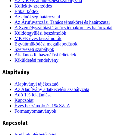
Az MKFE adatkezelési szabályzata
Kollektív szerződés
Etikai kódex
Az elnökség határozatai
Az Árufuvarozási Tanács témakörei és határozatai
A Személyszállítási Tanács témakörei és határozatai
Küldöttgyűlési beszámolók
MKFE éves beszámolók
Együttműködési megállapodások
Szervezeti szabályok
Általános felhasználási feltételek
Kiküldetési rendelvény
Alapítvány
Alapítványi tájékoztató
Az Alapítvány adatkezelési szabályzata
Adó 1% felajánlása
Kapcsolat
Éves beszámoló és 1% SZJA
Formanyomtatványok
Kapcsolat
Irodáink elérhetőségei