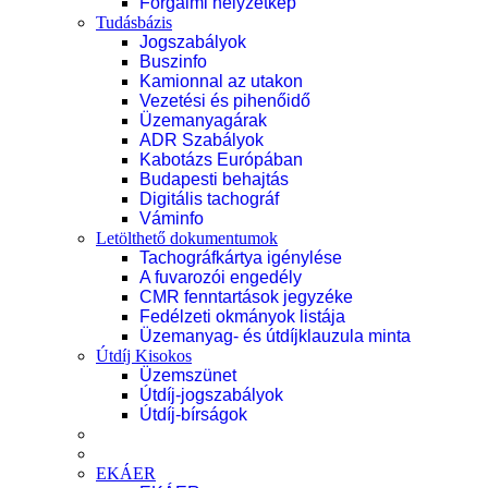
Forgalmi helyzetkép
Tudásbázis
Jogszabályok
Buszinfo
Kamionnal az utakon
Vezetési és pihenőidő
Üzemanyagárak
ADR Szabályok
Kabotázs Európában
Budapesti behajtás
Digitális tachográf
Váminfo
Letölthető dokumentumok
Tachográfkártya igénylése
A fuvarozói engedély
CMR fenntartások jegyzéke
Fedélzeti okmányok listája
Üzemanyag- és útdíjklauzula minta
Útdíj Kisokos
Üzemszünet
Útdíj-jogszabályok
Útdíj-bírságok
EKÁER