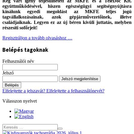
Rég várt igény teljesülhetett az MKFE és a TeleDoc Kft.
együttműködésével, hiszen egészségügyi segítségnyújtásra
kínálunk egyedi megoldást az MKFE teljes jogú
tagvállalkozásainak, azok gépjárművezetőinek, illetve
családjaiknak. Legyen ez az új béren kívüli juttatás, melyben
részesíti sofőrjeit!
Regisztráljon a tovább olvasáshoz …
Belépés tagoknak
Felhasználói név
Jelszó
Jelszó megjelenítése
Belépés
Elfelejtette a jelszavát?
Elfelejtette a felhasználónevét?
Válasszon nyelvet