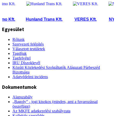
Kft.
Hunland Trans Kft.
VERES Kft.
NYK Log
Egyesület
Rólunk
Szervezeti felépítés
Választott testületek
Tagdíjak
Tagfelvétel
IRU Díszoklevél
Közúti Közlekedési Szolgáltatók Alágazati Párbeszéd
Bizottsága
Adatvédelmi incidens
Dokumentumok
Alapszabály
„Bagoly” - jogi kisokos (minden, ami a fuvarozással
összefügg)
Az MKFE adatkezelési szabályzata
Kollektív szerződés