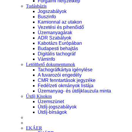
Forgalmi helyzetkép
Tudásbázis
Jogszabályok
Buszinfo
Kamionnal az utakon
Vezetési és pihenőidő
Üzemanyagárak
ADR Szabályok
Kabotázs Európában
Budapesti behajtás
Digitális tachográf
Váminfo
Letölthető dokumentumok
Tachográfkártya igénylése
A fuvarozói engedély
CMR fenntartások jegyzéke
Fedélzeti okmányok listája
Üzemanyag- és útdíjklauzula minta
Útdíj Kisokos
Üzemszünet
Útdíj-jogszabályok
Útdíj-bírságok
EKÁER