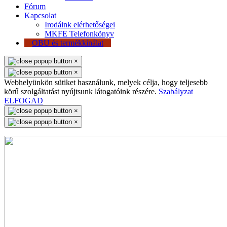
Fórum
Kapcsolat
Irodáink elérhetőségei
MKFE Telefonkönyv
OBU és termékkínálat
×
×
Webhelyünkön sütiket használunk, melyek célja, hogy teljesebb
körű szolgáltatást nyújtsunk látogatóink részére.
Szabályzat
ELFOGAD
×
×