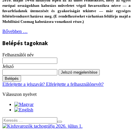
2010. május 14-én hatályba lépett az az uniós rendelkezés, mely az egyes
európai országokban kabotázs műveletet végző fuvarozókra nézve — a
fuvarfeladatok ütemezését és gyakoriságát tekintve — már egységes
feltételrendszert határoz meg. (E rendelkezéseket várhatóan felülírja majd a
Mobilitási Csomag kabotázsra vonatkozó része.)
Bővebben …
Belépés tagoknak
Felhasználói név
Jelszó
Jelszó megjelenítése
Belépés
Elfelejtette a jelszavát?
Elfelejtette a felhasználónevét?
Válasszon nyelvet