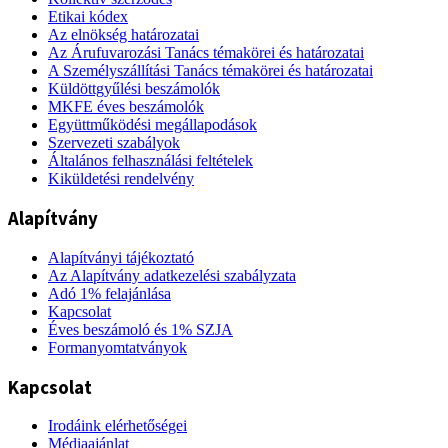
Etikai kódex
Az elnökség határozatai
Az Árufuvarozási Tanács témakörei és határozatai
A Személyszállítási Tanács témakörei és határozatai
Küldöttgyűlési beszámolók
MKFE éves beszámolók
Együttműködési megállapodások
Szervezeti szabályok
Általános felhasználási feltételek
Kiküldetési rendelvény
Alapítvány
Alapítványi tájékoztató
Az Alapítvány adatkezelési szabályzata
Adó 1% felajánlása
Kapcsolat
Éves beszámoló és 1% SZJA
Formanyomtatványok
Kapcsolat
Irodáink elérhetőségei
Médiaajánlat