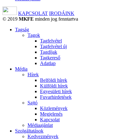
KAPCSOLAT
IRODÁINK
© 2019
MKFE
minden jog fenntartva
Tagság
Tagok
Tagfelvétel
Tagfelvétel új
Tagdíjak
Tagkereső
Adatlap
Média
Hírek
Belföldi hírek
Külföldi hírek
Egyesületi hírek
Fuvarhirdetések
Sajtó
Közlemények
Megjelenés
Kapcsolat
Médiaajánlat
Szolgáltatások
Kedvezmények