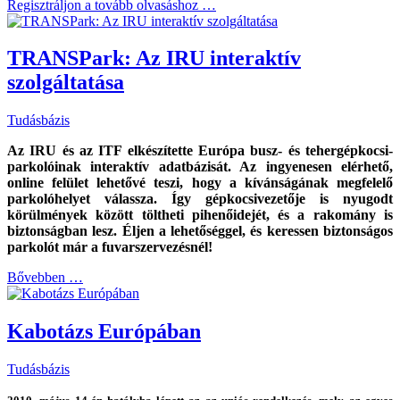
Regisztráljon a tovább olvasáshoz …
TRANSPark: Az IRU interaktív
szolgáltatása
Tudásbázis
Az IRU és az ITF elkészítette Európa busz- és tehergépkocsi-
parkolóinak interaktív adatbázisát. Az ingyenesen elérhető,
online felület lehetővé teszi, hogy a kívánságának megfelelő
parkolóhelyet válassza. Így gépkocsivezetője is nyugodt
körülmények között töltheti pihenőidejét, és a rakomány is
biztonságban lesz. Éljen a lehetőséggel, és keressen biztonságos
parkolót már a fuvarszervezésnél!
Bővebben …
Kabotázs Európában
Tudásbázis