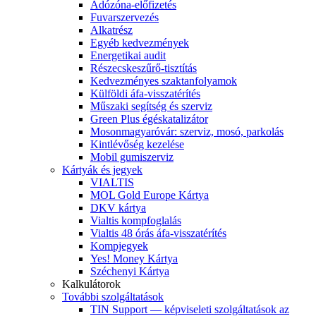
Adózóna-előfizetés
Fuvarszervezés
Alkatrész
Egyéb kedvezmények
Energetikai audit
Részecskeszűrő-tisztítás
Kedvezményes szaktanfolyamok
Külföldi áfa-visszatérítés
Műszaki segítség és szerviz
Green Plus égéskatalizátor
Mosonmagyaróvár: szerviz, mosó, parkolás
Kintlévőség kezelése
Mobil gumiszerviz
Kártyák és jegyek
VIALTIS
MOL Gold Europe Kártya
DKV kártya
Vialtis kompfoglalás
Vialtis 48 órás áfa-visszatérítés
Kompjegyek
Yes! Money Kártya
Széchenyi Kártya
Kalkulátorok
További szolgáltatások
TIN Support — képviseleti szolgáltatások az