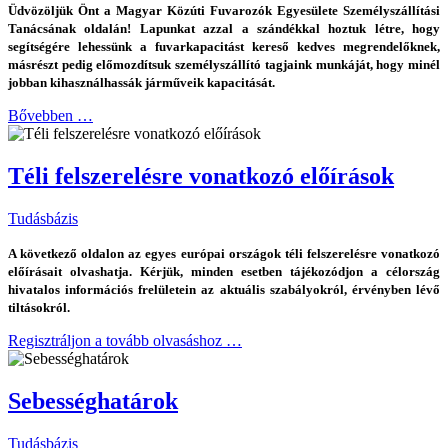
Üdvözöljük Önt a Magyar Közúti Fuvarozók Egyesülete Személyszállítási
Tanácsának oldalán! Lapunkat azzal a szándékkal hoztuk létre, hogy
segítségére lehessünk a fuvarkapacitást kereső kedves megrendelőknek,
másrészt pedig előmozdítsuk személyszállító tagjaink munkáját, hogy minél
jobban kihasználhassák járműveik kapacitását.
Bővebben …
Téli felszerelésre vonatkozó előírások
Tudásbázis
A következő oldalon az egyes európai országok téli felszerelésre vonatkozó
előírásait olvashatja. Kérjük, minden esetben tájékozódjon a célország
hivatalos információs frelületein az aktuális szabályokról, érvényben lévő
tiltásokról.
Regisztráljon a tovább olvasáshoz …
Sebességhatárok
Tudásbázis