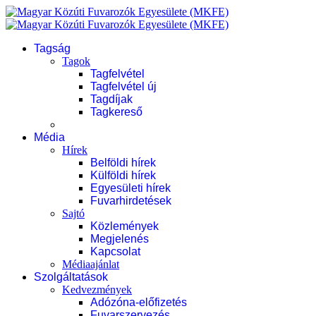
Tagság
Tagok
Tagfelvétel
Tagfelvétel új
Tagdíjak
Tagkereső
Média
Hírek
Belföldi hírek
Külföldi hírek
Egyesületi hírek
Fuvarhirdetések
Sajtó
Közlemények
Megjelenés
Kapcsolat
Médiaajánlat
Szolgáltatások
Kedvezmények
Adózóna-előfizetés
Fuvarszervezés