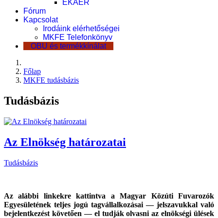
EKÁER
Fórum
Kapcsolat
Irodáink elérhetőségei
MKFE Telefonkönyv
OBU és termékkínálat
Főlap
MKFE tudásbázis
Tudásbázis
Az Elnökség határozatai
Tudásbázis
Az alábbi linkekre kattintva a Magyar Közúti Fuvarozók
Egyesületének teljes jogú tagvállalkozásai — jelszavukkal való
bejelentkezést követően — el tudják olvasni az elnökségi ülések