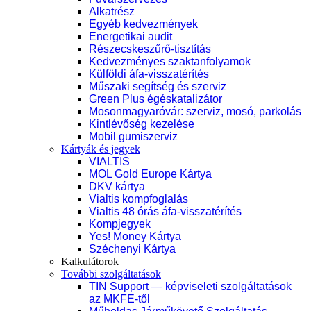
Alkatrész
Egyéb kedvezmények
Energetikai audit
Részecskeszűrő-tisztítás
Kedvezményes szaktanfolyamok
Külföldi áfa-visszatérítés
Műszaki segítség és szerviz
Green Plus égéskatalizátor
Mosonmagyaróvár: szerviz, mosó, parkolás
Kintlévőség kezelése
Mobil gumiszerviz
Kártyák és jegyek
VIALTIS
MOL Gold Europe Kártya
DKV kártya
Vialtis kompfoglalás
Vialtis 48 órás áfa-visszatérítés
Kompjegyek
Yes! Money Kártya
Széchenyi Kártya
Kalkulátorok
További szolgáltatások
TIN Support — képviseleti szolgáltatások
az MKFE-től