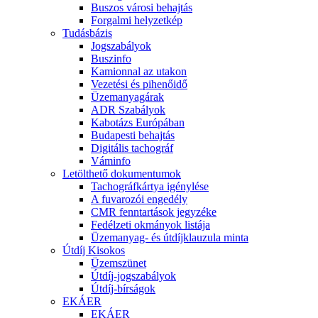
Buszos városi behajtás
Forgalmi helyzetkép
Tudásbázis
Jogszabályok
Buszinfo
Kamionnal az utakon
Vezetési és pihenőidő
Üzemanyagárak
ADR Szabályok
Kabotázs Európában
Budapesti behajtás
Digitális tachográf
Váminfo
Letölthető dokumentumok
Tachográfkártya igénylése
A fuvarozói engedély
CMR fenntartások jegyzéke
Fedélzeti okmányok listája
Üzemanyag- és útdíjklauzula minta
Útdíj Kisokos
Üzemszünet
Útdíj-jogszabályok
Útdíj-bírságok
EKÁER
EKÁER