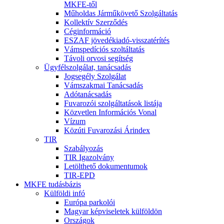
MKFE-től
Műholdas Járműkövető Szolgáltatás
Kollektív Szerződés
Céginformáció
ESZAF jövedékiadó-visszatérítés
Vámspedíciós szoltáltatás
Távoli orvosi segítség
Ügyfélszolgálat, tanácsadás
Jogsegély Szolgálat
Vámszakmai Tanácsadás
Adótanácsadás
Fuvarozói szolgáltatások listája
Közvetlen Információs Vonal
Vízum
Közúti Fuvarozási Árindex
TIR
Szabályozás
TIR Igazolvány
Letölthető dokumentumok
TIR-EPD
MKFE tudásbázis
Külföldi infó
Európa parkolói
Magyar képviseletek külföldön
Országok