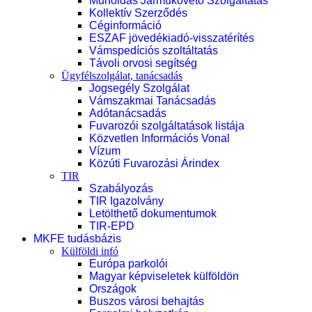
Műholdas Járműkövető Szolgáltatás
Kollektív Szerződés
Céginformáció
ESZAF jövedékiadó-visszatérítés
Vámspedíciós szoltáltatás
Távoli orvosi segítség
Ügyfélszolgálat, tanácsadás
Jogsegély Szolgálat
Vámszakmai Tanácsadás
Adótanácsadás
Fuvarozói szolgáltatások listája
Közvetlen Információs Vonal
Vízum
Közúti Fuvarozási Árindex
TIR
Szabályozás
TIR Igazolvány
Letölthető dokumentumok
TIR-EPD
MKFE tudásbázis
Külföldi infó
Európa parkolói
Magyar képviseletek külföldön
Országok
Buszos városi behajtás