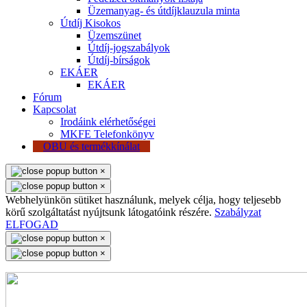
Üzemanyag- és útdíjklauzula minta
Útdíj Kisokos
Üzemszünet
Útdíj-jogszabályok
Útdíj-bírságok
EKÁER
EKÁER
Fórum
Kapcsolat
Irodáink elérhetőségei
MKFE Telefonkönyv
OBU és termékkínálat
×
×
Webhelyünkön sütiket használunk, melyek célja, hogy teljesebb
körű szolgáltatást nyújtsunk látogatóink részére.
Szabályzat
ELFOGAD
×
×