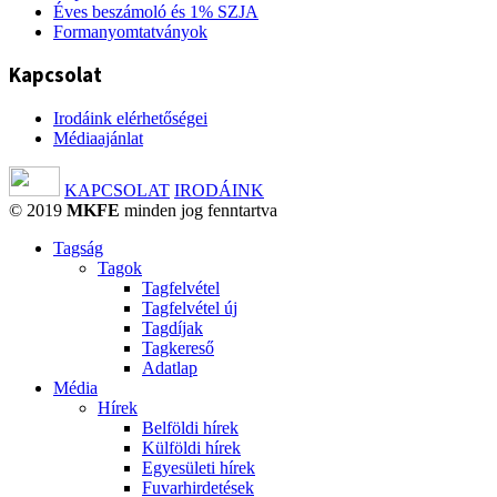
Éves beszámoló és 1% SZJA
Formanyomtatványok
Kapcsolat
Irodáink elérhetőségei
Médiaajánlat
KAPCSOLAT
IRODÁINK
© 2019
MKFE
minden jog fenntartva
Tagság
Tagok
Tagfelvétel
Tagfelvétel új
Tagdíjak
Tagkereső
Adatlap
Média
Hírek
Belföldi hírek
Külföldi hírek
Egyesületi hírek
Fuvarhirdetések