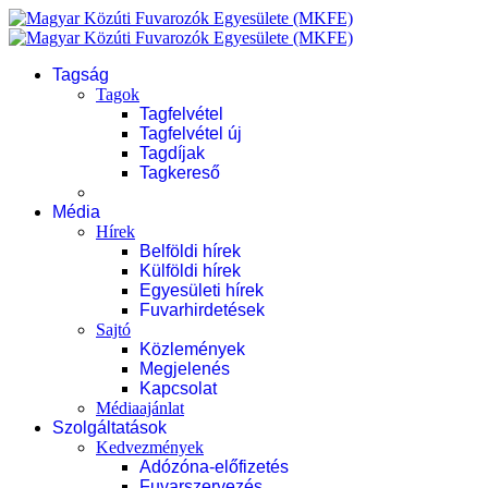
Tagság
Tagok
Tagfelvétel
Tagfelvétel új
Tagdíjak
Tagkereső
Média
Hírek
Belföldi hírek
Külföldi hírek
Egyesületi hírek
Fuvarhirdetések
Sajtó
Közlemények
Megjelenés
Kapcsolat
Médiaajánlat
Szolgáltatások
Kedvezmények
Adózóna-előfizetés
Fuvarszervezés