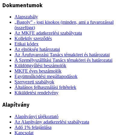
Dokumentumok
Alapszabály
„Bagoly” - jogi kisokos (minden, ami a fuvarozással
összefügg)
Az MKFE adatkezelési szabályzata
Kollektív szerződés
Etikai kódex
Az elnökség határozatai
Az Árufuvarozási Tanács témakörei és határozatai
A Személyszállítási Tanács témakörei és határozatai
Küldöttgyűlési beszámolók
MKFE éves beszámolók
Együttműködési megállapodások
Szervezeti szabályok
Általános felhasználási feltételek
Kiküldetési rendelvény
Alapítvány
Alapítványi tájékoztató
Az Alapítvány adatkezelési szabályzata
Adó 1% felajánlása
Kapcsolat