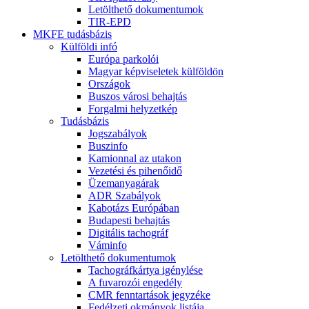
Letölthető dokumentumok
TIR-EPD
MKFE tudásbázis
Külföldi infó
Európa parkolói
Magyar képviseletek külföldön
Országok
Buszos városi behajtás
Forgalmi helyzetkép
Tudásbázis
Jogszabályok
Buszinfo
Kamionnal az utakon
Vezetési és pihenőidő
Üzemanyagárak
ADR Szabályok
Kabotázs Európában
Budapesti behajtás
Digitális tachográf
Váminfo
Letölthető dokumentumok
Tachográfkártya igénylése
A fuvarozói engedély
CMR fenntartások jegyzéke
Fedélzeti okmányok listája