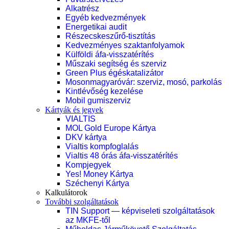
Alkatrész
Egyéb kedvezmények
Energetikai audit
Részecskeszűrő-tisztítás
Kedvezményes szaktanfolyamok
Külföldi áfa-visszatérítés
Műszaki segítség és szerviz
Green Plus égéskatalizátor
Mosonmagyaróvár: szerviz, mosó, parkolás
Kintlévőség kezelése
Mobil gumiszerviz
Kártyák és jegyek
VIALTIS
MOL Gold Europe Kártya
DKV kártya
Vialtis kompfoglalás
Vialtis 48 órás áfa-visszatérítés
Kompjegyek
Yes! Money Kártya
Széchenyi Kártya
Kalkulátorok
További szolgáltatások
TIN Support — képviseleti szolgáltatások
az MKFE-től