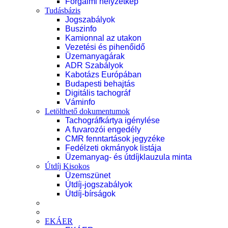
Forgalmi helyzetkép
Tudásbázis
Jogszabályok
Buszinfo
Kamionnal az utakon
Vezetési és pihenőidő
Üzemanyagárak
ADR Szabályok
Kabotázs Európában
Budapesti behajtás
Digitális tachográf
Váminfo
Letölthető dokumentumok
Tachográfkártya igénylése
A fuvarozói engedély
CMR fenntartások jegyzéke
Fedélzeti okmányok listája
Üzemanyag- és útdíjklauzula minta
Útdíj Kisokos
Üzemszünet
Útdíj-jogszabályok
Útdíj-bírságok
EKÁER