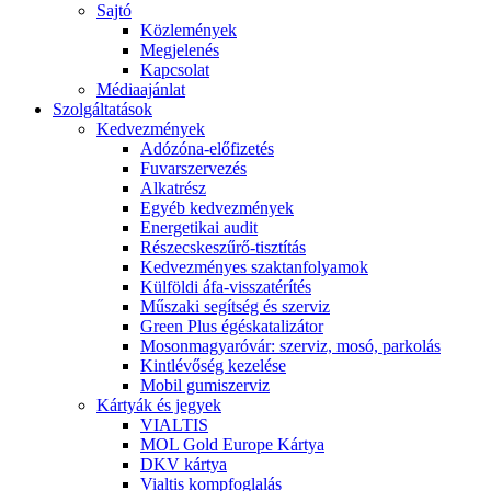
Sajtó
Közlemények
Megjelenés
Kapcsolat
Médiaajánlat
Szolgáltatások
Kedvezmények
Adózóna-előfizetés
Fuvarszervezés
Alkatrész
Egyéb kedvezmények
Energetikai audit
Részecskeszűrő-tisztítás
Kedvezményes szaktanfolyamok
Külföldi áfa-visszatérítés
Műszaki segítség és szerviz
Green Plus égéskatalizátor
Mosonmagyaróvár: szerviz, mosó, parkolás
Kintlévőség kezelése
Mobil gumiszerviz
Kártyák és jegyek
VIALTIS
MOL Gold Europe Kártya
DKV kártya
Vialtis kompfoglalás