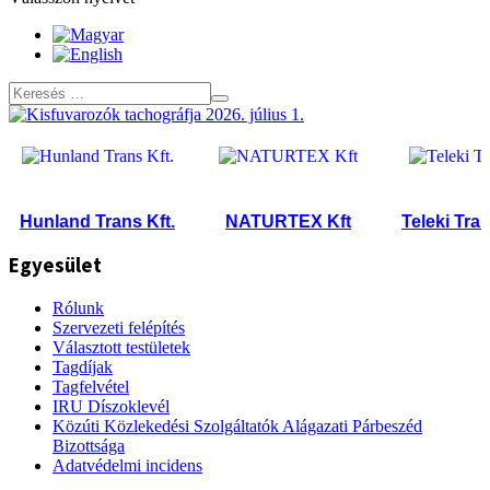
Hunland Trans Kft.
NATURTEX Kft
Teleki Trans 
Egyesület
Rólunk
Szervezeti felépítés
Választott testületek
Tagdíjak
Tagfelvétel
IRU Díszoklevél
Közúti Közlekedési Szolgáltatók Alágazati Párbeszéd
Bizottsága
Adatvédelmi incidens