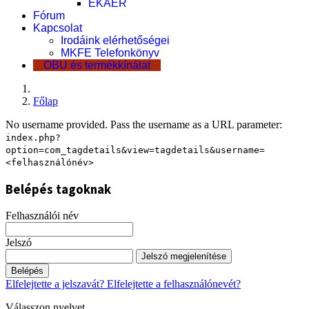
EKÁER
Fórum
Kapcsolat
Irodáink elérhetőségei
MKFE Telefonkönyv
OBU és termékkínálat
Főlap
No username provided. Pass the username as a URL parameter:
index.php?
option=com_tagdetails&view=tagdetails&username=
<felhasználónév>
Belépés tagoknak
Felhasználói név
Jelszó
Jelszó megjelenítése
Belépés
Elfelejtette a jelszavát?
Elfelejtette a felhasználónevét?
Válasszon nyelvet