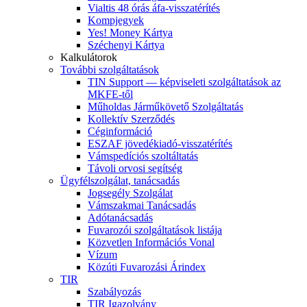
Vialtis 48 órás áfa-visszatérítés
Kompjegyek
Yes! Money Kártya
Széchenyi Kártya
Kalkulátorok
További szolgáltatások
TIN Support — képviseleti szolgáltatások az
MKFE-től
Műholdas Járműkövető Szolgáltatás
Kollektív Szerződés
Céginformáció
ESZAF jövedékiadó-visszatérítés
Vámspedíciós szoltáltatás
Távoli orvosi segítség
Ügyfélszolgálat, tanácsadás
Jogsegély Szolgálat
Vámszakmai Tanácsadás
Adótanácsadás
Fuvarozói szolgáltatások listája
Közvetlen Információs Vonal
Vízum
Közúti Fuvarozási Árindex
TIR
Szabályozás
TIR Igazolvány