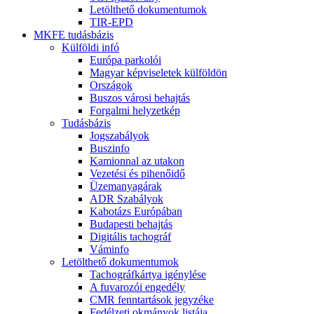
Letölthető dokumentumok
TIR-EPD
MKFE tudásbázis
Külföldi infó
Európa parkolói
Magyar képviseletek külföldön
Országok
Buszos városi behajtás
Forgalmi helyzetkép
Tudásbázis
Jogszabályok
Buszinfo
Kamionnal az utakon
Vezetési és pihenőidő
Üzemanyagárak
ADR Szabályok
Kabotázs Európában
Budapesti behajtás
Digitális tachográf
Váminfo
Letölthető dokumentumok
Tachográfkártya igénylése
A fuvarozói engedély
CMR fenntartások jegyzéke
Fedélzeti okmányok listája