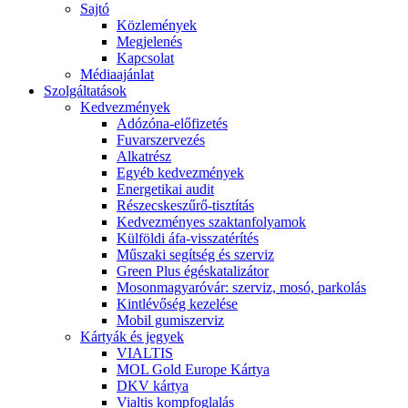
Sajtó
Közlemények
Megjelenés
Kapcsolat
Médiaajánlat
Szolgáltatások
Kedvezmények
Adózóna-előfizetés
Fuvarszervezés
Alkatrész
Egyéb kedvezmények
Energetikai audit
Részecskeszűrő-tisztítás
Kedvezményes szaktanfolyamok
Külföldi áfa-visszatérítés
Műszaki segítség és szerviz
Green Plus égéskatalizátor
Mosonmagyaróvár: szerviz, mosó, parkolás
Kintlévőség kezelése
Mobil gumiszerviz
Kártyák és jegyek
VIALTIS
MOL Gold Europe Kártya
DKV kártya
Vialtis kompfoglalás