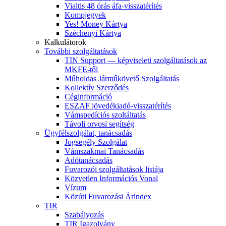
Vialtis 48 órás áfa-visszatérítés
Kompjegyek
Yes! Money Kártya
Széchenyi Kártya
Kalkulátorok
További szolgáltatások
TIN Support — képviseleti szolgáltatások az
MKFE-től
Műholdas Járműkövető Szolgáltatás
Kollektív Szerződés
Céginformáció
ESZAF jövedékiadó-visszatérítés
Vámspedíciós szoltáltatás
Távoli orvosi segítség
Ügyfélszolgálat, tanácsadás
Jogsegély Szolgálat
Vámszakmai Tanácsadás
Adótanácsadás
Fuvarozói szolgáltatások listája
Közvetlen Információs Vonal
Vízum
Közúti Fuvarozási Árindex
TIR
Szabályozás
TIR Igazolvány