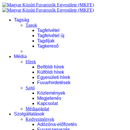
Tagság
Tagok
Tagfelvétel
Tagfelvétel új
Tagdíjak
Tagkereső
Média
Hírek
Belföldi hírek
Külföldi hírek
Egyesületi hírek
Fuvarhirdetések
Sajtó
Közlemények
Megjelenés
Kapcsolat
Médiaajánlat
Szolgáltatások
Kedvezmények
Adózóna-előfizetés
Fuvarszervezés