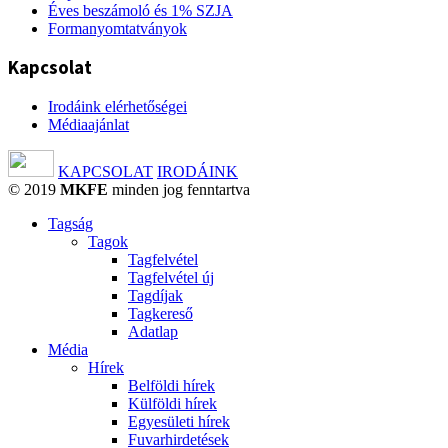
Éves beszámoló és 1% SZJA
Formanyomtatványok
Kapcsolat
Irodáink elérhetőségei
Médiaajánlat
KAPCSOLAT
IRODÁINK
© 2019
MKFE
minden jog fenntartva
Tagság
Tagok
Tagfelvétel
Tagfelvétel új
Tagdíjak
Tagkereső
Adatlap
Média
Hírek
Belföldi hírek
Külföldi hírek
Egyesületi hírek
Fuvarhirdetések