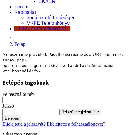
EKÁER
Fórum
Kapcsolat
Irodáink elérhetőségei
MKFE Telefonkönyv
OBU és termékkínálat
Főlap
No username provided. Pass the username as a URL parameter:
index.php?
option=com_tagdetails&view=tagdetails&username=
<felhasználónév>
Belépés tagoknak
Felhasználói név
Jelszó
Jelszó megjelenítése
Belépés
Elfelejtette a jelszavát?
Elfelejtette a felhasználónevét?
Válasszon nyelvet