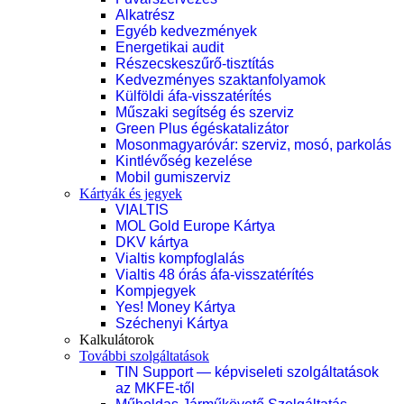
Alkatrész
Egyéb kedvezmények
Energetikai audit
Részecskeszűrő-tisztítás
Kedvezményes szaktanfolyamok
Külföldi áfa-visszatérítés
Műszaki segítség és szerviz
Green Plus égéskatalizátor
Mosonmagyaróvár: szerviz, mosó, parkolás
Kintlévőség kezelése
Mobil gumiszerviz
Kártyák és jegyek
VIALTIS
MOL Gold Europe Kártya
DKV kártya
Vialtis kompfoglalás
Vialtis 48 órás áfa-visszatérítés
Kompjegyek
Yes! Money Kártya
Széchenyi Kártya
Kalkulátorok
További szolgáltatások
TIN Support — képviseleti szolgáltatások
az MKFE-től