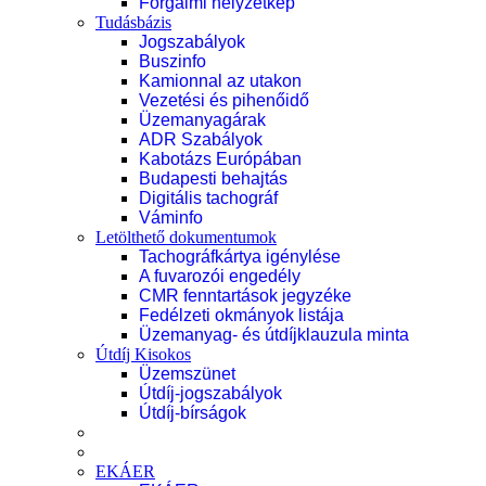
Forgalmi helyzetkép
Tudásbázis
Jogszabályok
Buszinfo
Kamionnal az utakon
Vezetési és pihenőidő
Üzemanyagárak
ADR Szabályok
Kabotázs Európában
Budapesti behajtás
Digitális tachográf
Váminfo
Letölthető dokumentumok
Tachográfkártya igénylése
A fuvarozói engedély
CMR fenntartások jegyzéke
Fedélzeti okmányok listája
Üzemanyag- és útdíjklauzula minta
Útdíj Kisokos
Üzemszünet
Útdíj-jogszabályok
Útdíj-bírságok
EKÁER