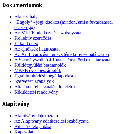
Dokumentumok
Alapszabály
„Bagoly” - jogi kisokos (minden, ami a fuvarozással
összefügg)
Az MKFE adatkezelési szabályzata
Kollektív szerződés
Etikai kódex
Az elnökség határozatai
Az Árufuvarozási Tanács témakörei és határozatai
A Személyszállítási Tanács témakörei és határozatai
Küldöttgyűlési beszámolók
MKFE éves beszámolók
Együttműködési megállapodások
Szervezeti szabályok
Általános felhasználási feltételek
Kiküldetési rendelvény
Alapítvány
Alapítványi tájékoztató
Az Alapítvány adatkezelési szabályzata
Adó 1% felajánlása
Kapcsolat