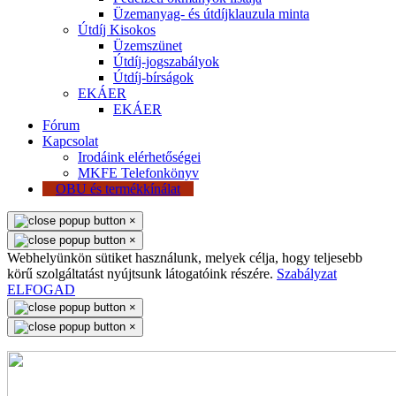
Üzemanyag- és útdíjklauzula minta
Útdíj Kisokos
Üzemszünet
Útdíj-jogszabályok
Útdíj-bírságok
EKÁER
EKÁER
Fórum
Kapcsolat
Irodáink elérhetőségei
MKFE Telefonkönyv
OBU és termékkínálat
×
×
Webhelyünkön sütiket használunk, melyek célja, hogy teljesebb
körű szolgáltatást nyújtsunk látogatóink részére.
Szabályzat
ELFOGAD
×
×