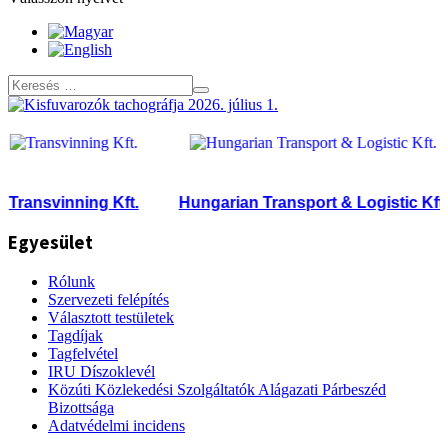
ransvinning Kft.
Hungarian Transport & Logistic Kft.
Egyesület
Rólunk
Szervezeti felépítés
Választott testületek
Tagdíjak
Tagfelvétel
IRU Díszoklevél
Közúti Közlekedési Szolgáltatók Alágazati Párbeszéd
Bizottsága
Adatvédelmi incidens