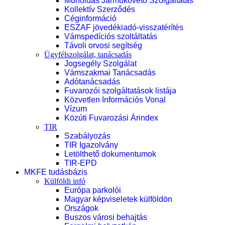
Műholdas Járműkövető Szolgáltatás
Kollektív Szerződés
Céginformáció
ESZAF jövedékiadó-visszatérítés
Vámspedíciós szoltáltatás
Távoli orvosi segítség
Ügyfélszolgálat, tanácsadás
Jogsegély Szolgálat
Vámszakmai Tanácsadás
Adótanácsadás
Fuvarozói szolgáltatások listája
Közvetlen Információs Vonal
Vízum
Közúti Fuvarozási Árindex
TIR
Szabályozás
TIR Igazolvány
Letölthető dokumentumok
TIR-EPD
MKFE tudásbázis
Külföldi infó
Európa parkolói
Magyar képviseletek külföldön
Országok
Buszos városi behajtás