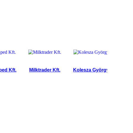
ft.
Milktrader Kft.
Kolesza György
INIT 2000 