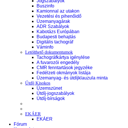
Jogszabályok
Buszinfo
Kamionnal az utakon
Vezetési és pihenőidő
Üzemanyagárak
ADR Szabályok
Kabotázs Európában
Budapesti behajtás
Digitális tachográf
Váminfo
Letölthető dokumentumok
Tachográfkártya igénylése
A fuvarozói engedély
CMR fenntartások jegyzéke
Fedélzeti okmányok listája
Üzemanyag- és útdíjklauzula minta
Útdíj Kisokos
Üzemszünet
Útdíj-jogszabályok
Útdíj-bírságok
EKÁER
EKÁER
Fórum