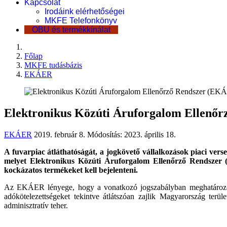
Kapcsolat
Irodáink elérhetőségei
MKFE Telefonkönyv
OBU és termékkínálat
Főlap
MKFE tudásbázis
EKÁER
Elektronikus Közúti Áruforgalom Ellenő
EKÁER
2019. február 8.
Módosítás: 2023. április 18.
A fuvarpiac átláthatóságát, a jogkövető vállalkozások piaci verse
melyet Elektronikus Közúti Áruforgalom Ellenőrző Rendszer 
kockázatos termékeket kell bejelenteni.
Az EKÁER lényege, hogy a vonatkozó jogszabályban meghatározott á
adókötelezettségeket tekintve átlátszóan zajlik Magyarország terü
adminisztratív teher.