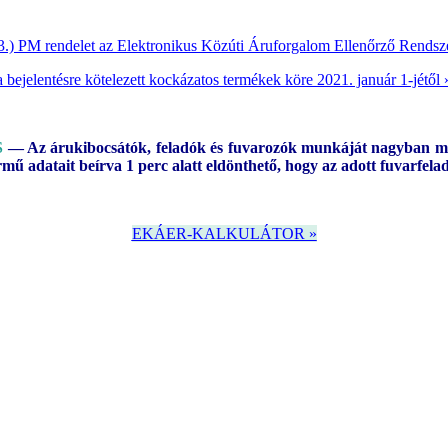
23.) PM rendelet az Elektronikus Közúti Áruforgalom Ellenőrző Rendsz
a bejelentésre kötelezett kockázatos termékek köre 2021. január 1-jétől 
S
— Az árukibocsátók, feladók és fuvarozók munkáját nagyban megk
rmű adatait beírva 1 perc alatt eldönthető, hogy az adott fuvarfel
EKÁER-KALKULÁTOR »