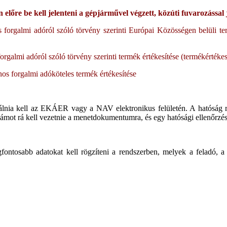
előre be kell jelenteni a gépjárművel végzett, közúti fuvarozással
os forgalmi adóról szóló törvény szerinti Európai Közösségen belüli 
orgalmi adóról szóló törvény szerinti termék értékesítése (termékértékes
nos forgalmi adóköteles termék értékesítése
trálnia kell az EKÁER vagy a NAV elektronikus felületén. A hatóság 
zámot rá kell vezetnie a menetdokumentumra, és egy hatósági ellenőrzés
gfontosabb adatokat kell rögzíteni a rendszerben, melyek a feladó, 