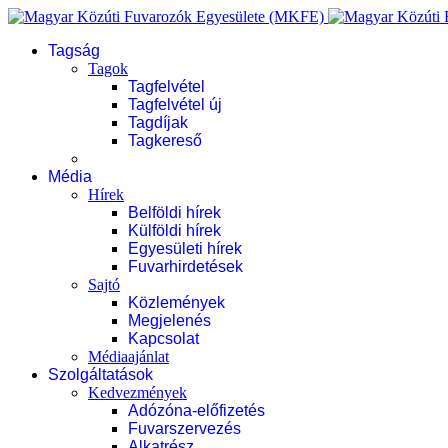
Tagság
Tagok
Tagfelvétel
Tagfelvétel új
Tagdíjak
Tagkereső
Média
Hírek
Belföldi hírek
Külföldi hírek
Egyesületi hírek
Fuvarhirdetések
Sajtó
Közlemények
Megjelenés
Kapcsolat
Médiaajánlat
Szolgáltatások
Kedvezmények
Adózóna-előfizetés
Fuvarszervezés
Alkatrész