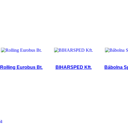
ing Eurobus Bt.
BIHARSPED Kft.
Bábolna Sped K
ga