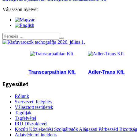
Válasszon nyelvet
.
Transcarpathian Kft.
Adler-Trans Kft.
Roll
Egyesület
Rólunk
Szervezeti felépítés
Választott testületek
Tagdíjak
Tagfelvétel
IRU Díszoklevél
Közúti Közlekedési Szolgáltatók Alágazati Párbeszéd Bizottsá
Adatvédelmi incidens