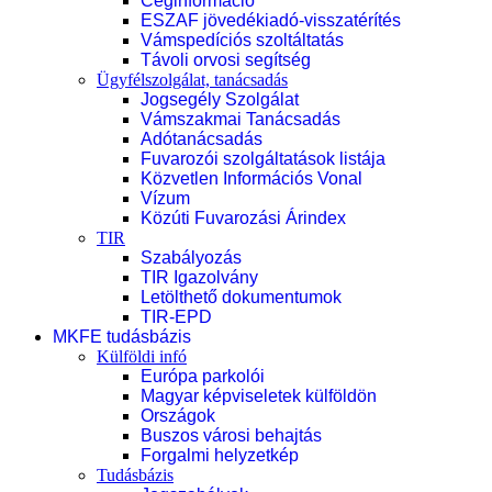
Céginformáció
ESZAF jövedékiadó-visszatérítés
Vámspedíciós szoltáltatás
Távoli orvosi segítség
Ügyfélszolgálat, tanácsadás
Jogsegély Szolgálat
Vámszakmai Tanácsadás
Adótanácsadás
Fuvarozói szolgáltatások listája
Közvetlen Információs Vonal
Vízum
Közúti Fuvarozási Árindex
TIR
Szabályozás
TIR Igazolvány
Letölthető dokumentumok
TIR-EPD
MKFE tudásbázis
Külföldi infó
Európa parkolói
Magyar képviseletek külföldön
Országok
Buszos városi behajtás
Forgalmi helyzetkép
Tudásbázis