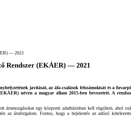
rző Rendszer (EKÁER) — 2021
nyhelyzetének javítását, az áfa-csalások felszámolását és a fuvarp
(EKÁER) néven a magyar állam 2015-ben bevezetett. A rendszer 
rumozgásokat egy központi adatbázisban kell rögzíteni, ahol ezált
letén az áruforgalom. Fontos, hogy a bejelentés az adózó kötelezett