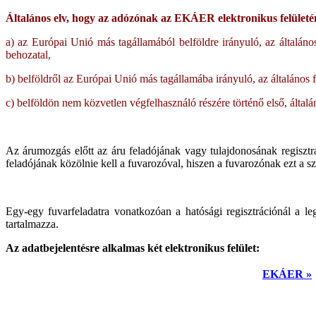
Általános elv, hogy az adózónak az EKÁER elektronikus felületén 
a) az Európai Unió más tagállamából belföldre irányuló, az általán
behozatal,
b) belföldről az Európai Unió más tagállamába irányuló, az általános f
c) belföldön nem közvetlen végfelhasználó részére történő első, általá
Az árumozgás előtt az áru feladójának vagy tulajdonosának regisz
feladójának közölnie kell a fuvarozóval, hiszen a fuvarozónak ezt a s
Egy-egy fuvarfeladatra vonatkozóan a hatósági regisztrációnál a le
tartalmazza.
Az adatbejelentésre alkalmas két elektronikus felület:
EKÁER »