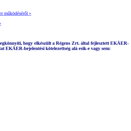
er működéséről »
»
önnyíti, hogy elkészült a Régens Zrt. által fejlesztett EKÁER-
adat EKÁER-bejelentési kötelezettség alá esik-e vagy sem: