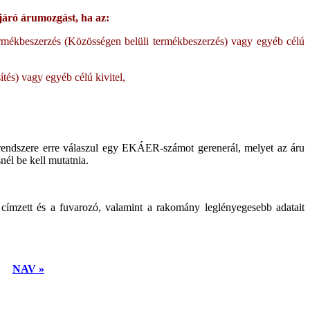
 járó árumozgást, ha az:
termékbeszerzés (Közösségen belüli termékbeszerzés) vagy egyéb célú
ítés) vagy egyéb célú kivitel,
rendszere erre válaszul egy EKÁER-számot gerenerál, melyet az áru
nél be kell mutatnia.
a címzett és a fuvarozó, valamint a rakomány leglényegesebb adatait
NAV »