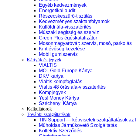
Egyéb kedvezmények
Energetikai audit
Részecskeszűrő-tisztítás
Kedvezményes szaktanfolyamok
Külföldi áfa-visszatérítés
Műszaki segítség és szerviz
Green Plus égéskatalizátor
Mosonmagyaróvár: szerviz, mosó, parkolás
Kintlévőség kezelése
Mobil gumiszerviz
Kártyák és jegyek
VIALTIS
MOL Gold Europe Kártya
DKV kártya
Vialtis kompfoglalás
Vialtis 48 órás áfa-visszatérítés
Kompjegyek
Yes! Money Kártya
Széchenyi Kártya
Kalkulátorok
További szolgáltatások
TIN Support — képviseleti szolgáltatások az
Műholdas Járműkövető Szolgáltatás
Kollektív Szerződés