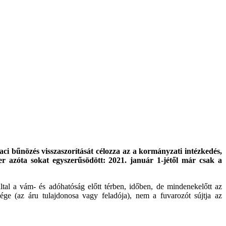
iaci bűnözés visszaszorítását célozza az a kormányzati intézkedés,
azóta sokat egyszerűsödött: 2021. január 1-jétől már csak a
al a vám- és adóhatóság előtt térben, időben, de mindenekelőtt az
sége (az áru tulajdonosa vagy feladója), nem a fuvarozót sújtja az