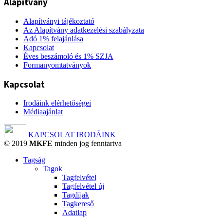
Alapítvány
Alapítványi tájékoztató
Az Alapítvány adatkezelési szabályzata
Adó 1% felajánlása
Kapcsolat
Éves beszámoló és 1% SZJA
Formanyomtatványok
Kapcsolat
Irodáink elérhetőségei
Médiaajánlat
KAPCSOLAT
IRODÁINK
© 2019
MKFE
minden jog fenntartva
Tagság
Tagok
Tagfelvétel
Tagfelvétel új
Tagdíjak
Tagkereső
Adatlap