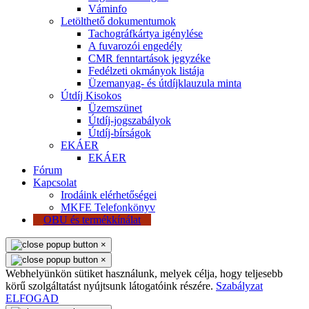
Váminfo
Letölthető dokumentumok
Tachográfkártya igénylése
A fuvarozói engedély
CMR fenntartások jegyzéke
Fedélzeti okmányok listája
Üzemanyag- és útdíjklauzula minta
Útdíj Kisokos
Üzemszünet
Útdíj-jogszabályok
Útdíj-bírságok
EKÁER
EKÁER
Fórum
Kapcsolat
Irodáink elérhetőségei
MKFE Telefonkönyv
OBU és termékkínálat
×
×
Webhelyünkön sütiket használunk, melyek célja, hogy teljesebb
körű szolgáltatást nyújtsunk látogatóink részére.
Szabályzat
ELFOGAD