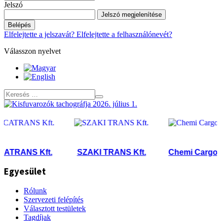
Jelszó
Jelszó megjelenítése
Belépés
Elfelejtette a jelszavát?
Elfelejtette a felhasználónevét?
Válasszon nyelvet
RANS Kft.
SZAKI TRANS Kft.
Chemi Cargo Kft
Egyesület
Rólunk
Szervezeti felépítés
Választott testületek
Tagdíjak