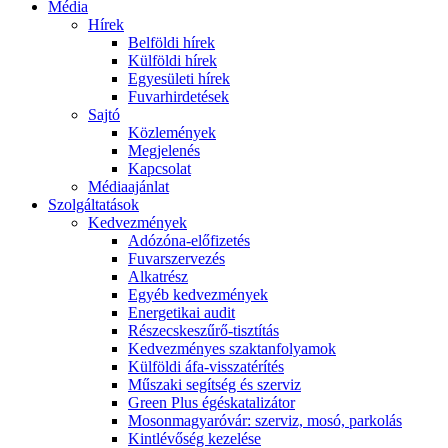
Média
Hírek
Belföldi hírek
Külföldi hírek
Egyesületi hírek
Fuvarhirdetések
Sajtó
Közlemények
Megjelenés
Kapcsolat
Médiaajánlat
Szolgáltatások
Kedvezmények
Adózóna-előfizetés
Fuvarszervezés
Alkatrész
Egyéb kedvezmények
Energetikai audit
Részecskeszűrő-tisztítás
Kedvezményes szaktanfolyamok
Külföldi áfa-visszatérítés
Műszaki segítség és szerviz
Green Plus égéskatalizátor
Mosonmagyaróvár: szerviz, mosó, parkolás
Kintlévőség kezelése