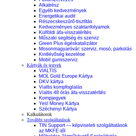
Alkatrész
Egyéb kedvezmények
Energetikai audit
Részecskeszűrő-tisztítás
Kedvezményes szaktanfolyamok
Külföldi áfa-visszatérítés
Műszaki segítség és szerviz
Green Plus égéskatalizátor
Mosonmagyaróvár: szerviz, mosó, parkolás
Kintlévőség kezelése
Mobil gumiszerviz
Kártyák és jegyek
VIALTIS
MOL Gold Europe Kártya
DKV kártya
Vialtis kompfoglalás
Vialtis 48 órás áfa-visszatérítés
Kompjegyek
Yes! Money Kártya
Széchenyi Kártya
Kalkulátorok
További szolgáltatások
TIN Support — képviseleti szolgáltatások
az MKFE-től