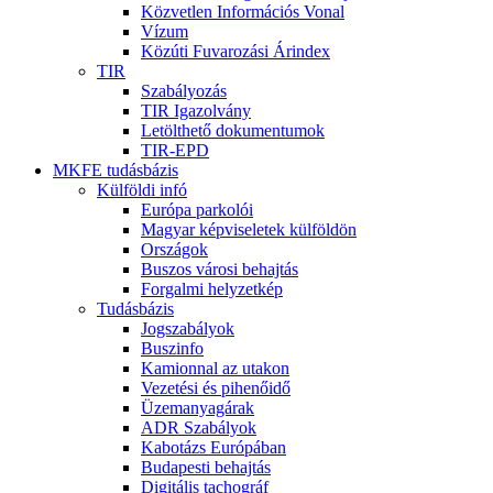
Közvetlen Információs Vonal
Vízum
Közúti Fuvarozási Árindex
TIR
Szabályozás
TIR Igazolvány
Letölthető dokumentumok
TIR-EPD
MKFE tudásbázis
Külföldi infó
Európa parkolói
Magyar képviseletek külföldön
Országok
Buszos városi behajtás
Forgalmi helyzetkép
Tudásbázis
Jogszabályok
Buszinfo
Kamionnal az utakon
Vezetési és pihenőidő
Üzemanyagárak
ADR Szabályok
Kabotázs Európában
Budapesti behajtás
Digitális tachográf