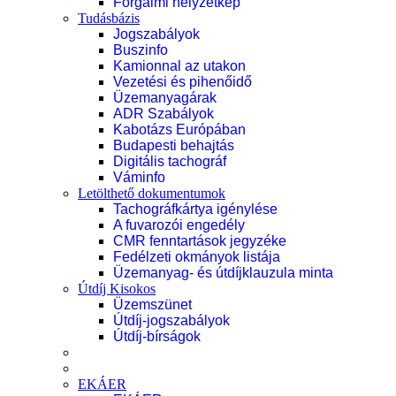
Forgalmi helyzetkép
Tudásbázis
Jogszabályok
Buszinfo
Kamionnal az utakon
Vezetési és pihenőidő
Üzemanyagárak
ADR Szabályok
Kabotázs Európában
Budapesti behajtás
Digitális tachográf
Váminfo
Letölthető dokumentumok
Tachográfkártya igénylése
A fuvarozói engedély
CMR fenntartások jegyzéke
Fedélzeti okmányok listája
Üzemanyag- és útdíjklauzula minta
Útdíj Kisokos
Üzemszünet
Útdíj-jogszabályok
Útdíj-bírságok
EKÁER