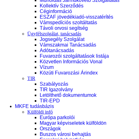
Műholdas Járműkövető Szolgáltatás
Kollektív Szerződés
Céginformáció
ESZAF jövedékiadó-visszatérítés
Vámspedíciós szoltáltatás
Távoli orvosi segítség
Ügyfélszolgálat, tanácsadás
Jogsegély Szolgálat
Vámszakmai Tanácsadás
Adótanácsadás
Fuvarozói szolgáltatások listája
Közvetlen Információs Vonal
Vízum
Közúti Fuvarozási Árindex
TIR
Szabályozás
TIR Igazolvány
Letölthető dokumentumok
TIR-EPD
MKFE tudásbázis
Külföldi infó
Európa parkolói
Magyar képviseletek külföldön
Országok
Buszos városi behajtás