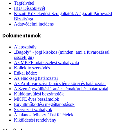
Tagfelvétel
IRU Díszoklevél
Közúti Közlekedési Szolgáltatók Alágazati Párbeszéd
Bizottsága
Adatvédelmi incidens
Dokumentumok
Alapszabály
„Bagoly” - jogi kisokos (minden, ami a fuvarozással
összefügg)
Az MKFE adatkezelési szabályzata
Kollektív szerződés
Etikai kódex
Az elnökség határozatai
Az Árufuvarozási Tanács témakörei és határozatai
A Személyszállítási Tanács témakörei és határozatai
Küldöttgyűlési beszámolók
MKFE éves beszámolók
Együttműködési megállapodások
Szervezeti szabályok
Általános felhasználási feltételek
Kiküldetési rendelvény