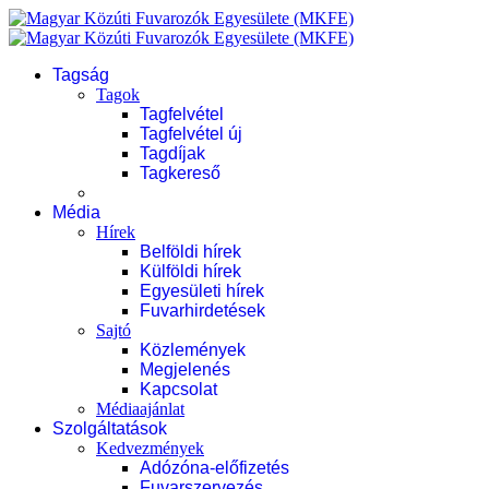
Tagság
Tagok
Tagfelvétel
Tagfelvétel új
Tagdíjak
Tagkereső
Média
Hírek
Belföldi hírek
Külföldi hírek
Egyesületi hírek
Fuvarhirdetések
Sajtó
Közlemények
Megjelenés
Kapcsolat
Médiaajánlat
Szolgáltatások
Kedvezmények
Adózóna-előfizetés
Fuvarszervezés