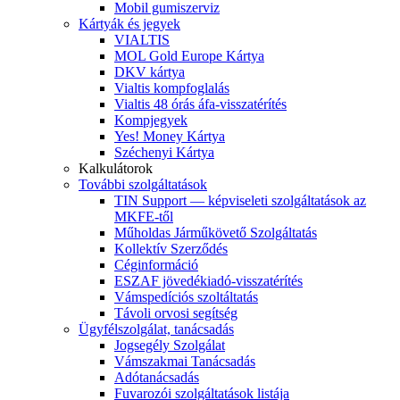
Mobil gumiszerviz
Kártyák és jegyek
VIALTIS
MOL Gold Europe Kártya
DKV kártya
Vialtis kompfoglalás
Vialtis 48 órás áfa-visszatérítés
Kompjegyek
Yes! Money Kártya
Széchenyi Kártya
Kalkulátorok
További szolgáltatások
TIN Support — képviseleti szolgáltatások az
MKFE-től
Műholdas Járműkövető Szolgáltatás
Kollektív Szerződés
Céginformáció
ESZAF jövedékiadó-visszatérítés
Vámspedíciós szoltáltatás
Távoli orvosi segítség
Ügyfélszolgálat, tanácsadás
Jogsegély Szolgálat
Vámszakmai Tanácsadás
Adótanácsadás
Fuvarozói szolgáltatások listája