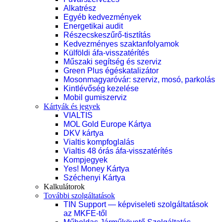
Alkatrész
Egyéb kedvezmények
Energetikai audit
Részecskeszűrő-tisztítás
Kedvezményes szaktanfolyamok
Külföldi áfa-visszatérítés
Műszaki segítség és szerviz
Green Plus égéskatalizátor
Mosonmagyaróvár: szerviz, mosó, parkolás
Kintlévőség kezelése
Mobil gumiszerviz
Kártyák és jegyek
VIALTIS
MOL Gold Europe Kártya
DKV kártya
Vialtis kompfoglalás
Vialtis 48 órás áfa-visszatérítés
Kompjegyek
Yes! Money Kártya
Széchenyi Kártya
Kalkulátorok
További szolgáltatások
TIN Support — képviseleti szolgáltatások
az MKFE-től