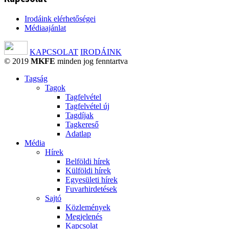
Irodáink elérhetőségei
Médiaajánlat
KAPCSOLAT
IRODÁINK
© 2019
MKFE
minden jog fenntartva
Tagság
Tagok
Tagfelvétel
Tagfelvétel új
Tagdíjak
Tagkereső
Adatlap
Média
Hírek
Belföldi hírek
Külföldi hírek
Egyesületi hírek
Fuvarhirdetések
Sajtó
Közlemények
Megjelenés
Kapcsolat