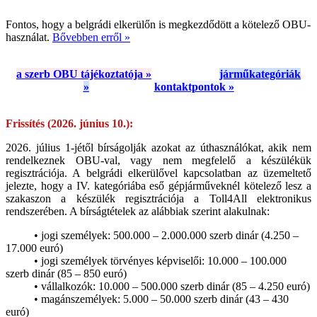
Fontos, hogy a belgrádi elkerülőn is megkezdődött a kötelező OBU-
használat.
Bővebben erről »
a szerb OBU tájékoztatója »
járműkategóriák
»
kontaktpontok »
Frissítés (2026. június 10.):
2026. július 1-jétől bírságolják azokat az úthasználókat, akik nem
rendelkeznek OBU-val, vagy nem megfelelő a készülékük
regisztrációja. A belgrádi elkerülővel kapcsolatban az üzemeltető
jelezte, hogy a IV. kategóriába eső gépjárműveknél kötelező lesz a
szakaszon a készülék regisztrációja a Toll4All elektronikus
rendszerében. A bírságtételek az alábbiak szerint alakulnak:
• jogi személyek: 500.000 – 2.000.000 szerb dinár (4.250 –
17.000 euró)
• jogi személyek törvényes képviselői: 10.000 – 100.000
szerb dinár (85 – 850 euró)
• vállalkozók: 10.000 – 500.000 szerb dinár (85 – 4.250 euró)
• magánszemélyek: 5.000 – 50.000 szerb dinár (43 – 430
euró)