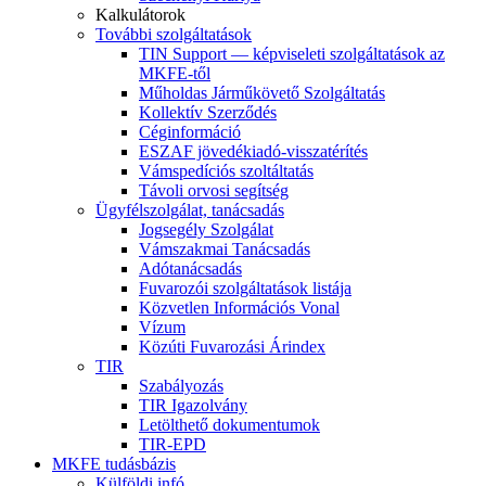
Kalkulátorok
További szolgáltatások
TIN Support — képviseleti szolgáltatások az
MKFE-től
Műholdas Járműkövető Szolgáltatás
Kollektív Szerződés
Céginformáció
ESZAF jövedékiadó-visszatérítés
Vámspedíciós szoltáltatás
Távoli orvosi segítség
Ügyfélszolgálat, tanácsadás
Jogsegély Szolgálat
Vámszakmai Tanácsadás
Adótanácsadás
Fuvarozói szolgáltatások listája
Közvetlen Információs Vonal
Vízum
Közúti Fuvarozási Árindex
TIR
Szabályozás
TIR Igazolvány
Letölthető dokumentumok
TIR-EPD
MKFE tudásbázis
Külföldi infó