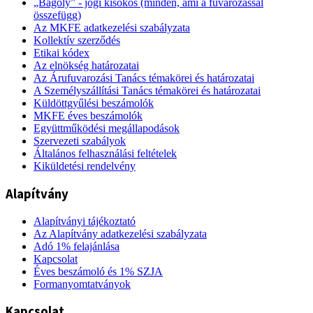
„Bagoly” - jogi kisokos (minden, ami a fuvarozással
összefügg)
Az MKFE adatkezelési szabályzata
Kollektív szerződés
Etikai kódex
Az elnökség határozatai
Az Árufuvarozási Tanács témakörei és határozatai
A Személyszállítási Tanács témakörei és határozatai
Küldöttgyűlési beszámolók
MKFE éves beszámolók
Együttműködési megállapodások
Szervezeti szabályok
Általános felhasználási feltételek
Kiküldetési rendelvény
Alapítvány
Alapítványi tájékoztató
Az Alapítvány adatkezelési szabályzata
Adó 1% felajánlása
Kapcsolat
Éves beszámoló és 1% SZJA
Formanyomtatványok
Kapcsolat