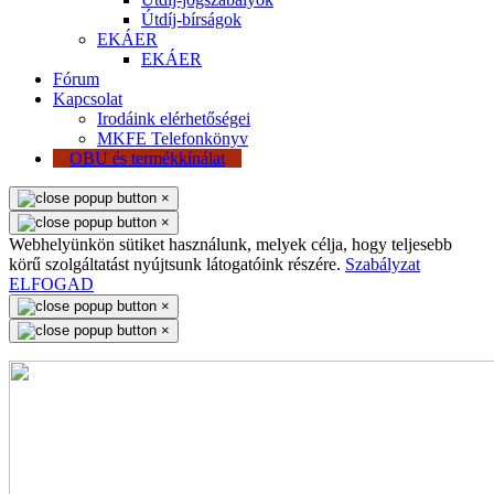
Útdíj-bírságok
EKÁER
EKÁER
Fórum
Kapcsolat
Irodáink elérhetőségei
MKFE Telefonkönyv
OBU és termékkínálat
×
×
Webhelyünkön sütiket használunk, melyek célja, hogy teljesebb
körű szolgáltatást nyújtsunk látogatóink részére.
Szabályzat
ELFOGAD
×
×