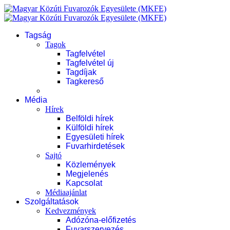
Tagság
Tagok
Tagfelvétel
Tagfelvétel új
Tagdíjak
Tagkereső
Média
Hírek
Belföldi hírek
Külföldi hírek
Egyesületi hírek
Fuvarhirdetések
Sajtó
Közlemények
Megjelenés
Kapcsolat
Médiaajánlat
Szolgáltatások
Kedvezmények
Adózóna-előfizetés
Fuvarszervezés