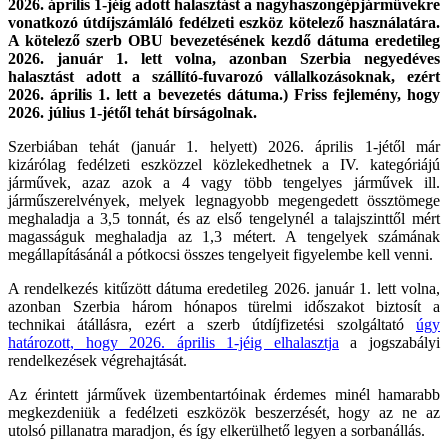
2026. április 1-jéig adott halasztást a nagyhaszongépjárművekre
vonatkozó útdíjszámláló fedélzeti eszköz kötelező használatára.
A kötelező szerb OBU bevezetésének kezdő dátuma eredetileg
2026. január 1. lett volna, azonban Szerbia negyedéves
halasztást adott a szállító-fuvarozó vállalkozásoknak, ezért
2026. április 1. lett a bevezetés dátuma.) Friss fejlemény, hogy
2026. július 1-jétől tehát bírságolnak.
Szerbiában tehát (január 1. helyett) 2026. április 1-jétől már
kizárólag fedélzeti eszközzel közlekedhetnek a IV. kategóriájú
járművek, azaz azok a 4 vagy több tengelyes járművek ill.
járműszerelvények, melyek legnagyobb megengedett össztömege
meghaladja a 3,5 tonnát, és az első tengelynél a talajszinttől mért
magasságuk meghaladja az 1,3 métert. A tengelyek számának
megállapításánál a pótkocsi összes tengelyeit figyelembe kell venni.
A rendelkezés kitűzött dátuma eredetileg 2026. január 1. lett volna,
azonban Szerbia három hónapos türelmi időszakot biztosít a
technikai átállásra, ezért a szerb útdíjfizetési szolgáltató
úgy
határozott, hogy 2026. április 1-jéig elhalasztja
a jogszabályi
rendelkezések végrehajtását.
Az érintett járművek üzembentartóinak érdemes minél hamarabb
megkezdeniük a fedélzeti eszközök beszerzését, hogy az ne az
utolsó pillanatra maradjon, és így elkerülhető legyen a sorbanállás.