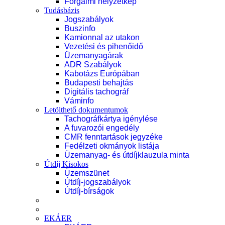
Forgalmi helyzetkép
Tudásbázis
Jogszabályok
Buszinfo
Kamionnal az utakon
Vezetési és pihenőidő
Üzemanyagárak
ADR Szabályok
Kabotázs Európában
Budapesti behajtás
Digitális tachográf
Váminfo
Letölthető dokumentumok
Tachográfkártya igénylése
A fuvarozói engedély
CMR fenntartások jegyzéke
Fedélzeti okmányok listája
Üzemanyag- és útdíjklauzula minta
Útdíj Kisokos
Üzemszünet
Útdíj-jogszabályok
Útdíj-bírságok
EKÁER