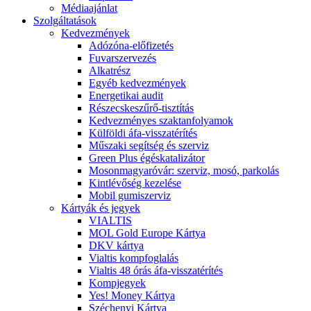
Médiaajánlat
Szolgáltatások
Kedvezmények
Adózóna-előfizetés
Fuvarszervezés
Alkatrész
Egyéb kedvezmények
Energetikai audit
Részecskeszűrő-tisztítás
Kedvezményes szaktanfolyamok
Külföldi áfa-visszatérítés
Műszaki segítség és szerviz
Green Plus égéskatalizátor
Mosonmagyaróvár: szerviz, mosó, parkolás
Kintlévőség kezelése
Mobil gumiszerviz
Kártyák és jegyek
VIALTIS
MOL Gold Europe Kártya
DKV kártya
Vialtis kompfoglalás
Vialtis 48 órás áfa-visszatérítés
Kompjegyek
Yes! Money Kártya
Széchenyi Kártya