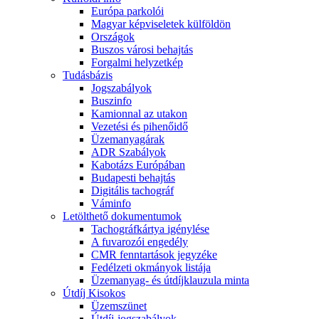
Európa parkolói
Magyar képviseletek külföldön
Országok
Buszos városi behajtás
Forgalmi helyzetkép
Tudásbázis
Jogszabályok
Buszinfo
Kamionnal az utakon
Vezetési és pihenőidő
Üzemanyagárak
ADR Szabályok
Kabotázs Európában
Budapesti behajtás
Digitális tachográf
Váminfo
Letölthető dokumentumok
Tachográfkártya igénylése
A fuvarozói engedély
CMR fenntartások jegyzéke
Fedélzeti okmányok listája
Üzemanyag- és útdíjklauzula minta
Útdíj Kisokos
Üzemszünet
Útdíj-jogszabályok