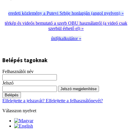
eredeti közlemény a Putevi Srbije honlapján (angol nyelven) »
térkép és videós bemutató a szerb OBU használatról (a videó csak
szerbül érhető el) »
útdíjkalkulátor »
Belépés tagoknak
Felhasználói név
Jelszó
Jelszó megjelenítése
Belépés
Elfelejtette a jelszavát?
Elfelejtette a felhasználónevét?
Válasszon nyelvet