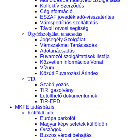
Műholdas Járműkövető Szolgáltatás
Kollektív Szerződés
Céginformáció
ESZAF jövedékiadó-visszatérítés
Vámspedíciós szoltáltatás
Távoli orvosi segítség
Ügyfélszolgálat, tanácsadás
Jogsegély Szolgálat
Vámszakmai Tanácsadás
Adótanácsadás
Fuvarozói szolgáltatások listája
Közvetlen Információs Vonal
Vízum
Közúti Fuvarozási Árindex
TIR
Szabályozás
TIR Igazolvány
Letölthető dokumentumok
TIR-EPD
MKFE tudásbázis
Külföldi infó
Európa parkolói
Magyar képviseletek külföldön
Országok
Buszos városi behajtás