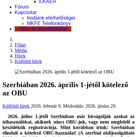
EKÁER
Fórum
Kapcsolat
Irodáink elérhetőségei
MKFE Telefonkönyv
OBU és termékkínálat
Főlap
Média
Hírek
Külföldi hírek
Szerbiában 2026. április 1-jétől kötelező
az OBU
Külföldi hírek
2026. február 9.
Módosítás: 2026. június 29.
2026. július 1-jétől Szerbiában már bírságolják azokat az
úthasználókat, akiknek nincs OBU-juk, vagy nem megfelelő a
készülékük regisztrációja. Mint korábban írtuk: Szerbiában
elindult a kötelező OBU-használat! (A szerbiai útdíjszolgáltató