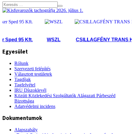
Sped 95 Kft.
WSZL
CSILLAGFÉNY TRANS Kft.
Egyesület
Rólunk
Szervezeti felépítés
Választott testületek
Tagdíjak
Tagfelvétel
IRU Díszoklevél
Közúti Közlekedési Szolgáltatók Alágazati Párbeszéd
Bizottsága
Adatvédelmi incidens
Dokumentumok
Alapszabály