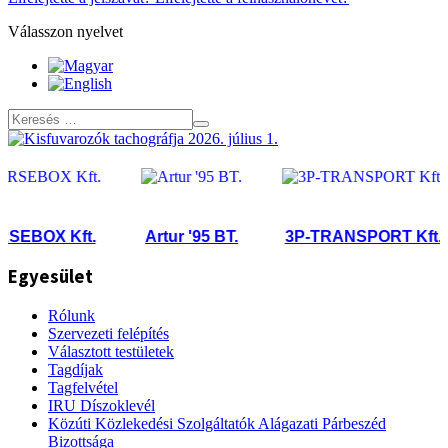
Válasszon nyelvet
BOX Kft.
Artur '95 BT.
3P-TRANSPORT Kft.
Egyesület
Rólunk
Szervezeti felépítés
Választott testületek
Tagdíjak
Tagfelvétel
IRU Díszoklevél
Közúti Közlekedési Szolgáltatók Alágazati Párbeszéd
Bizottsága