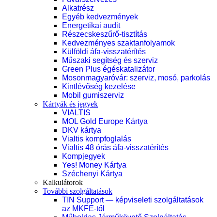
Alkatrész
Egyéb kedvezmények
Energetikai audit
Részecskeszűrő-tisztítás
Kedvezményes szaktanfolyamok
Külföldi áfa-visszatérítés
Műszaki segítség és szerviz
Green Plus égéskatalizátor
Mosonmagyaróvár: szerviz, mosó, parkolás
Kintlévőség kezelése
Mobil gumiszerviz
Kártyák és jegyek
VIALTIS
MOL Gold Europe Kártya
DKV kártya
Vialtis kompfoglalás
Vialtis 48 órás áfa-visszatérítés
Kompjegyek
Yes! Money Kártya
Széchenyi Kártya
Kalkulátorok
További szolgáltatások
TIN Support — képviseleti szolgáltatások
az MKFE-től