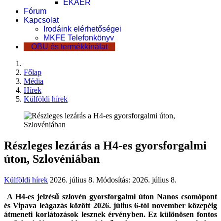
EKÁER
Fórum
Kapcsolat
Irodáink elérhetőségei
MKFE Telefonkönyv
OBU és termékkínálat
Főlap
Média
Hírek
Külföldi hírek
Részleges lezárás a H4-es gyorsforgalmi
úton, Szlovéniában
Külföldi hírek
2026. július 8.
Módosítás: 2026. július 8.
A H4-es jelzésű szlovén gyorsforgalmi úton Nanos csomópont
és Vipava leágazás között 2026. július 6-tól november közepéig
átmeneti korlátozások lesznek érvényben. Ez különösen fontos