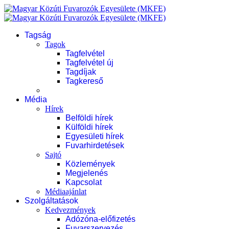
Tagság
Tagok
Tagfelvétel
Tagfelvétel új
Tagdíjak
Tagkereső
Média
Hírek
Belföldi hírek
Külföldi hírek
Egyesületi hírek
Fuvarhirdetések
Sajtó
Közlemények
Megjelenés
Kapcsolat
Médiaajánlat
Szolgáltatások
Kedvezmények
Adózóna-előfizetés
Fuvarszervezés