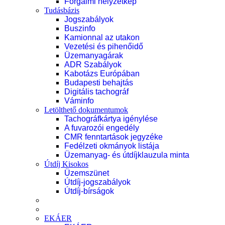
Forgalmi helyzetkép
Tudásbázis
Jogszabályok
Buszinfo
Kamionnal az utakon
Vezetési és pihenőidő
Üzemanyagárak
ADR Szabályok
Kabotázs Európában
Budapesti behajtás
Digitális tachográf
Váminfo
Letölthető dokumentumok
Tachográfkártya igénylése
A fuvarozói engedély
CMR fenntartások jegyzéke
Fedélzeti okmányok listája
Üzemanyag- és útdíjklauzula minta
Útdíj Kisokos
Üzemszünet
Útdíj-jogszabályok
Útdíj-bírságok
EKÁER