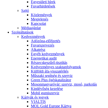
Egyesületi hírek
Fuvarhirdetések
Sajtó
Közlemények
Megjelenés
Kapcsolat
Médiaajánlat
Szolgáltatások
Kedvezmények
Adózóna-előfizetés
Fuvarszervezés
Alkatrész
Egyéb kedvezmények
Energetikai audit
Részecskeszűrő-tisztítás
Kedvezményes szaktanfolyamok
Külföldi áfa-visszatérítés
Műszaki segítség és szerviz
Green Plus égéskatalizátor
Mosonmagyaróvár: szerviz, mosó, parkolás
Kintlévőség kezelése
Mobil gumiszerviz
Kártyák és jegyek
VIALTIS
MOL Gold Europe Kártya