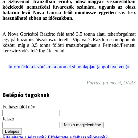
a Szlovéniát tranzitban érintő, olasz-magyar viszonylatban
közlekedő nemzetközi fuvarozók számára, ugyanis az olasz
határon lévő Nova Gorica felől mindössze egyetlen sáv lesz
használható ebben az időszakban.
A Nova Goricától Razdrto felé tartó 3,5 tonna alatti teherforgalmat
egy párhuzamos útszakaszra terelik Vipava és Razdrto csomópontok
között, míg a 3,5 tonna fölötti tranzitforgalmat a Fernetiči/Fernetti
kereszteződés felé fogják terelni.
Információ a lezárásról a promet.si honlapján (angol nyelven)»
Forrás: promet.si, DARS
Belépés tagoknak
Felhasználói név
Jelszó
Jelszó megjelenítése
Belépés
Elfelejtette a jelszavát?
Elfelejtette a felhasználónevét?