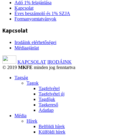
Adó 1% felajánlása
Kapcsolat
Éves beszámoló és 1% SZJA
Formanyomtatványok
Kapcsolat
Irodáink elérhetőségei
Médiaajánlat
KAPCSOLAT
IRODÁINK
© 2019
MKFE
minden jog fenntartva
Tagság
Tagok
Tagfelvétel
Tagfelvétel új
Tagdíjak
Tagkereső
Adatlap
Média
Hírek
Belföldi hírek
Külföldi hírek