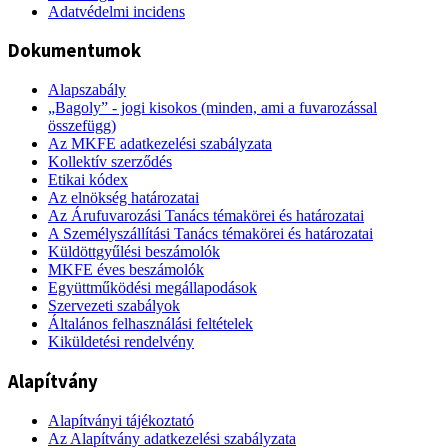
Adatvédelmi incidens
Dokumentumok
Alapszabály
„Bagoly” - jogi kisokos (minden, ami a fuvarozással
összefügg)
Az MKFE adatkezelési szabályzata
Kollektív szerződés
Etikai kódex
Az elnökség határozatai
Az Árufuvarozási Tanács témakörei és határozatai
A Személyszállítási Tanács témakörei és határozatai
Küldöttgyűlési beszámolók
MKFE éves beszámolók
Együttműködési megállapodások
Szervezeti szabályok
Általános felhasználási feltételek
Kiküldetési rendelvény
Alapítvány
Alapítványi tájékoztató
Az Alapítvány adatkezelési szabályzata