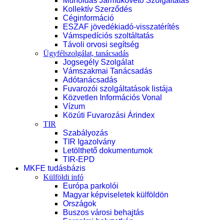
Műholdas Járműkövető Szolgáltatás
Kollektív Szerződés
Céginformáció
ESZAF jövedékiadó-visszatérítés
Vámspedíciós szoltáltatás
Távoli orvosi segítség
Ügyfélszolgálat, tanácsadás
Jogsegély Szolgálat
Vámszakmai Tanácsadás
Adótanácsadás
Fuvarozói szolgáltatások listája
Közvetlen Információs Vonal
Vízum
Közúti Fuvarozási Árindex
TIR
Szabályozás
TIR Igazolvány
Letölthető dokumentumok
TIR-EPD
MKFE tudásbázis
Külföldi infó
Európa parkolói
Magyar képviseletek külföldön
Országok
Buszos városi behajtás