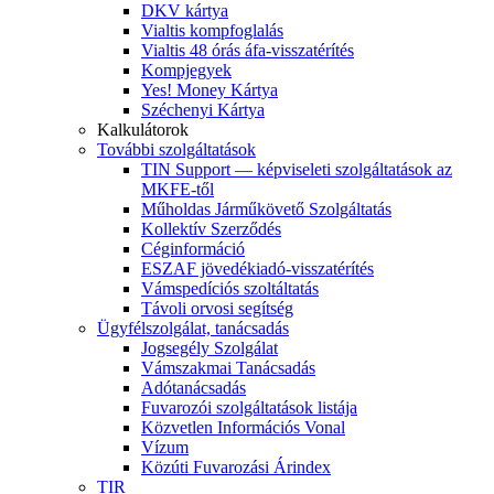
DKV kártya
Vialtis kompfoglalás
Vialtis 48 órás áfa-visszatérítés
Kompjegyek
Yes! Money Kártya
Széchenyi Kártya
Kalkulátorok
További szolgáltatások
TIN Support — képviseleti szolgáltatások az
MKFE-től
Műholdas Járműkövető Szolgáltatás
Kollektív Szerződés
Céginformáció
ESZAF jövedékiadó-visszatérítés
Vámspedíciós szoltáltatás
Távoli orvosi segítség
Ügyfélszolgálat, tanácsadás
Jogsegély Szolgálat
Vámszakmai Tanácsadás
Adótanácsadás
Fuvarozói szolgáltatások listája
Közvetlen Információs Vonal
Vízum
Közúti Fuvarozási Árindex
TIR