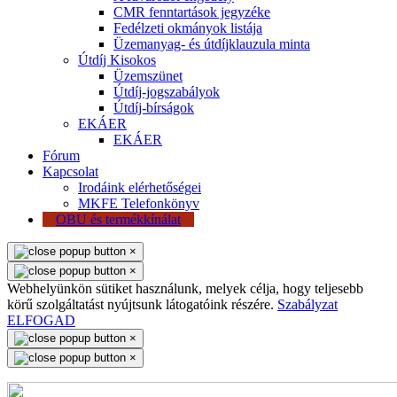
CMR fenntartások jegyzéke
Fedélzeti okmányok listája
Üzemanyag- és útdíjklauzula minta
Útdíj Kisokos
Üzemszünet
Útdíj-jogszabályok
Útdíj-bírságok
EKÁER
EKÁER
Fórum
Kapcsolat
Irodáink elérhetőségei
MKFE Telefonkönyv
OBU és termékkínálat
×
×
Webhelyünkön sütiket használunk, melyek célja, hogy teljesebb
körű szolgáltatást nyújtsunk látogatóink részére.
Szabályzat
ELFOGAD
×
×