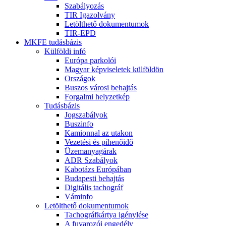
Szabályozás
TIR Igazolvány
Letölthető dokumentumok
TIR-EPD
MKFE tudásbázis
Külföldi infó
Európa parkolói
Magyar képviseletek külföldön
Országok
Buszos városi behajtás
Forgalmi helyzetkép
Tudásbázis
Jogszabályok
Buszinfo
Kamionnal az utakon
Vezetési és pihenőidő
Üzemanyagárak
ADR Szabályok
Kabotázs Európában
Budapesti behajtás
Digitális tachográf
Váminfo
Letölthető dokumentumok
Tachográfkártya igénylése
A fuvarozói engedély