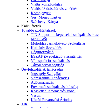
Vialtis kompfoglalás
Vialtis 48 órás áfa-visszatérítés
Kompjegyek
Yes! Money Kártya
Széchenyi Kártya
Kalkulátorok
További szolgáltatások
TIN Support — képviseleti szolgáltatások az
MKFE-től
Műholdas Járműkövető Szolgáltatás
Kollektív Szerződés
Céginformáció
ESZAF jövedékiadó-visszatérítés
Vámspedíciós szoltáltatás
Távoli orvosi segítség
Ügyfélszolgálat, tanácsadás
Jogsegély Szolgálat
Vámszakmai Tanácsadás
Adótanácsadás
Fuvarozói szolgáltatások listája
Közvetlen Információs Vonal
Vízum
Közúti Fuvarozási Árindex
TIR