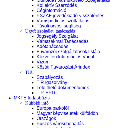
Műholdas Járműkövető Szolgáltatás
Kollektív Szerződés
Céginformáció
ESZAF jövedékiadó-visszatérítés
Vámspedíciós szoltáltatás
Távoli orvosi segítség
Ügyfélszolgálat, tanácsadás
Jogsegély Szolgálat
Vámszakmai Tanácsadás
Adótanácsadás
Fuvarozói szolgáltatások listája
Közvetlen Információs Vonal
Vízum
Közúti Fuvarozási Árindex
TIR
Szabályozás
TIR Igazolvány
Letölthető dokumentumok
TIR-EPD
MKFE tudásbázis
Külföldi infó
Európa parkolói
Magyar képviseletek külföldön
Országok
Buszos városi behajtás