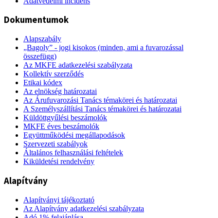
Adatvédelmi incidens
Dokumentumok
Alapszabály
„Bagoly” - jogi kisokos (minden, ami a fuvarozással
összefügg)
Az MKFE adatkezelési szabályzata
Kollektív szerződés
Etikai kódex
Az elnökség határozatai
Az Árufuvarozási Tanács témakörei és határozatai
A Személyszállítási Tanács témakörei és határozatai
Küldöttgyűlési beszámolók
MKFE éves beszámolók
Együttműködési megállapodások
Szervezeti szabályok
Általános felhasználási feltételek
Kiküldetési rendelvény
Alapítvány
Alapítványi tájékoztató
Az Alapítvány adatkezelési szabályzata
Adó 1% felajánlása