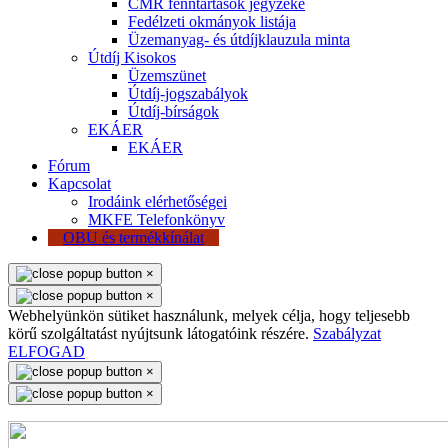
CMR fenntartások jegyzéke
Fedélzeti okmányok listája
Üzemanyag- és útdíjklauzula minta
Útdíj Kisokos
Üzemszünet
Útdíj-jogszabályok
Útdíj-bírságok
EKÁER
EKÁER
Fórum
Kapcsolat
Irodáink elérhetőségei
MKFE Telefonkönyv
OBU és termékkínálat
×
×
Webhelyünkön sütiket használunk, melyek célja, hogy teljesebb
körű szolgáltatást nyújtsunk látogatóink részére.
Szabályzat
ELFOGAD
×
×