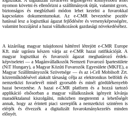
logisztikát. A digitalizált fuvarlevél segítségével könnyebben lehet
nyomon követni és ellenőrizni a szállítmányok útját, valamint gyors,
biztonságos és megbízható módon lehet kezelni a fuvarokkal
kapcsolatos dokumentumokat. Az e-CMR bevezetése pozitív
hatással lesz a logisztikai ágazat fejlődésére és versenyképességére,
valamint hozzájárul a hazai vállalkozások gazdasági növekedéséhez.
A kizárólag magyar tulajdonosi háttérrel létrejött e-CMR Europe
Kft. már ugrásra készen várja az e-CMR hazai ratifikációját. A
magyar logisztikai és fuvarozói ágazat meghatározó érdek-
képviseletei — a Magánvállalkozók Nemzeti Fuvarozó Ipartestülete
(NiT Hungary), a Magyar Közúti Fuvarozók Egyesülete (MKFE), a
Magyar Szállítmányozók Szövetsége — és az i-Cell Mobilsoft Zrt.
közreműködésével alakult társaság célja az elektronikus belföldi és
nemzetközi fuvarlevél minél gyorsabb és minél gördülékenyebb
hazai bevezetése. A hazai e-CMR platform és a hozzá tartozó
applikáció elsősorban a magyar vállalkozások igényeit kívánja
maradéktalanul kiszolgálni, miközben megteremti a lehetőségét
annak, hogy az érintett piaci szereplők a nemzetközi szintéren is
elérjék és élvezzék a digitalizált fuvarokmánykezelés minden
előnyét.