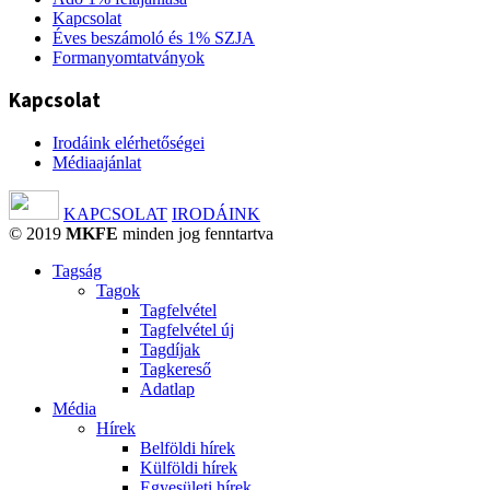
Kapcsolat
Éves beszámoló és 1% SZJA
Formanyomtatványok
Kapcsolat
Irodáink elérhetőségei
Médiaajánlat
KAPCSOLAT
IRODÁINK
© 2019
MKFE
minden jog fenntartva
Tagság
Tagok
Tagfelvétel
Tagfelvétel új
Tagdíjak
Tagkereső
Adatlap
Média
Hírek
Belföldi hírek
Külföldi hírek
Egyesületi hírek