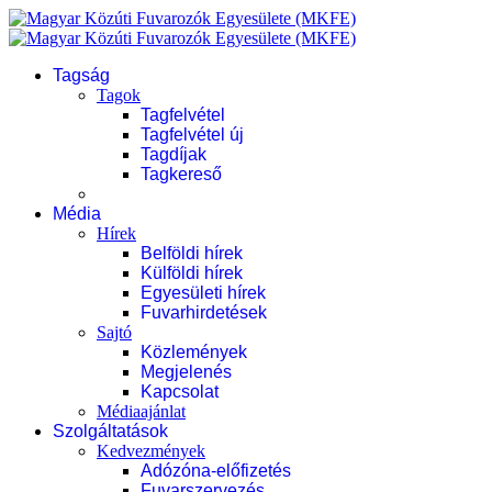
Tagság
Tagok
Tagfelvétel
Tagfelvétel új
Tagdíjak
Tagkereső
Média
Hírek
Belföldi hírek
Külföldi hírek
Egyesületi hírek
Fuvarhirdetések
Sajtó
Közlemények
Megjelenés
Kapcsolat
Médiaajánlat
Szolgáltatások
Kedvezmények
Adózóna-előfizetés
Fuvarszervezés