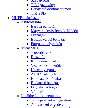
Szabályozás
TIR Igazolvány
Letölthető dokumentumok
TIR-EPD
MKFE tudásbázis
Külföldi infó
Európa parkolói
Magyar képviseletek külföldön
Országok
Buszos városi behajtás
Forgalmi helyzetkép
Tudásbázis
Jogszabályok
Buszinfo
Kamionnal az utakon
Vezetési és pihenőidő
Üzemanyagárak
ADR Szabályok
Kabotázs Európában
Budapesti behajtás
Digitális tachográf
Váminfo
Letölthető dokumentumok
Tachográfkártya igénylése
A fuvarozói engedély