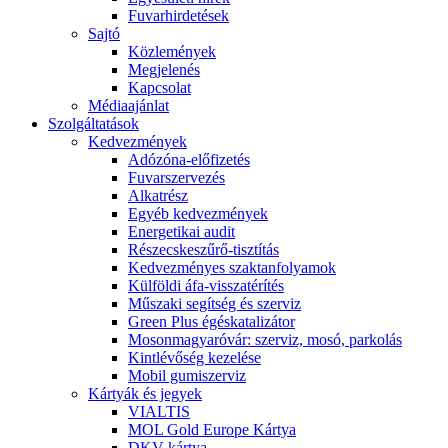
Fuvarhirdetések
Sajtó
Közlemények
Megjelenés
Kapcsolat
Médiaajánlat
Szolgáltatások
Kedvezmények
Adózóna-előfizetés
Fuvarszervezés
Alkatrész
Egyéb kedvezmények
Energetikai audit
Részecskeszűrő-tisztítás
Kedvezményes szaktanfolyamok
Külföldi áfa-visszatérítés
Műszaki segítség és szerviz
Green Plus égéskatalizátor
Mosonmagyaróvár: szerviz, mosó, parkolás
Kintlévőség kezelése
Mobil gumiszerviz
Kártyák és jegyek
VIALTIS
MOL Gold Europe Kártya
DKV kártya