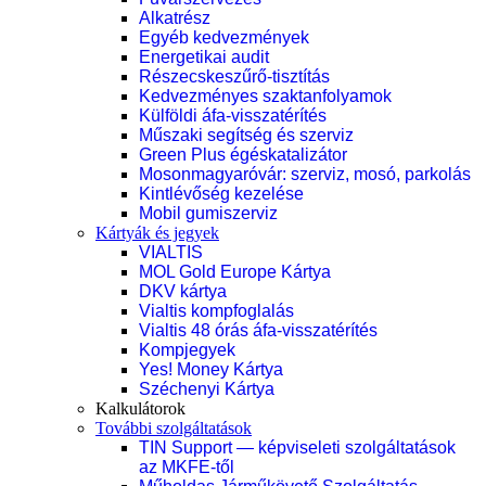
Alkatrész
Egyéb kedvezmények
Energetikai audit
Részecskeszűrő-tisztítás
Kedvezményes szaktanfolyamok
Külföldi áfa-visszatérítés
Műszaki segítség és szerviz
Green Plus égéskatalizátor
Mosonmagyaróvár: szerviz, mosó, parkolás
Kintlévőség kezelése
Mobil gumiszerviz
Kártyák és jegyek
VIALTIS
MOL Gold Europe Kártya
DKV kártya
Vialtis kompfoglalás
Vialtis 48 órás áfa-visszatérítés
Kompjegyek
Yes! Money Kártya
Széchenyi Kártya
Kalkulátorok
További szolgáltatások
TIN Support — képviseleti szolgáltatások
az MKFE-től