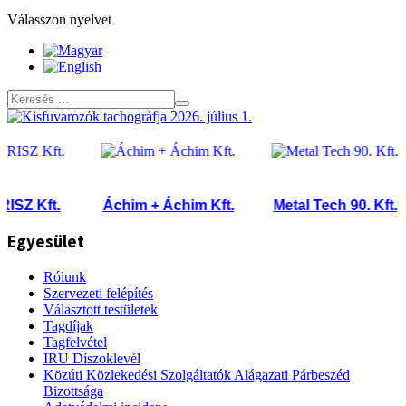
Válasszon nyelvet
 Kft.
Áchim + Áchim Kft.
Metal Tech 90. Kft.
Egyesület
Rólunk
Szervezeti felépítés
Választott testületek
Tagdíjak
Tagfelvétel
IRU Díszoklevél
Közúti Közlekedési Szolgáltatók Alágazati Párbeszéd
Bizottsága