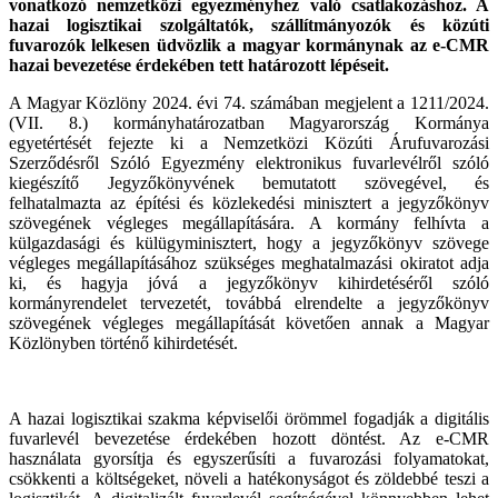
vonatkozó nemzetközi egyezményhez való csatlakozáshoz. A
hazai logisztikai szolgáltatók, szállítmányozók és közúti
fuvarozók lelkesen üdvözlik a magyar kormánynak az e-CMR
hazai bevezetése érdekében tett határozott lépéseit.
A Magyar Közlöny 2024. évi 74. számában megjelent a 1211/2024.
(VII. 8.) kormányhatározatban Magyarország Kormánya
egyetértését fejezte ki a Nemzetközi Közúti Árufuvarozási
Szerződésről Szóló Egyezmény elektronikus fuvarlevélről szóló
kiegészítő Jegyzőkönyvének bemutatott szövegével, és
felhatalmazta az építési és közlekedési minisztert a jegyzőkönyv
szövegének végleges megállapítására. A kormány felhívta a
külgazdasági és külügyminisztert, hogy a jegyzőkönyv szövege
végleges megállapításához szükséges meghatalmazási okiratot adja
ki, és hagyja jóvá a jegyzőkönyv kihirdetéséről szóló
kormányrendelet tervezetét, továbbá elrendelte a jegyzőkönyv
szövegének végleges megállapítását követően annak a Magyar
Közlönyben történő kihirdetését.
A hazai logisztikai szakma képviselői örömmel fogadják a digitális
fuvarlevél bevezetése érdekében hozott döntést. Az e-CMR
használata gyorsítja és egyszerűsíti a fuvarozási folyamatokat,
csökkenti a költségeket, növeli a hatékonyságot és zöldebbé teszi a