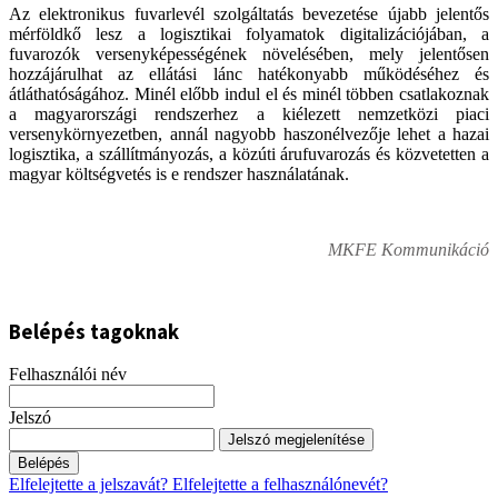
Az elektronikus fuvarlevél szolgáltatás bevezetése újabb jelentős
mérföldkő lesz a logisztikai folyamatok digitalizációjában, a
fuvarozók versenyképességének növelésében, mely jelentősen
hozzájárulhat az ellátási lánc hatékonyabb működéséhez és
átláthatóságához. Minél előbb indul el és minél többen csatlakoznak
a magyarországi rendszerhez a kiélezett nemzetközi piaci
versenykörnyezetben, annál nagyobb haszonélvezője lehet a hazai
logisztika, a szállítmányozás, a közúti árufuvarozás és közvetetten a
magyar költségvetés is e rendszer használatának.
MKFE Kommunikáció
Belépés tagoknak
Felhasználói név
Jelszó
Jelszó megjelenítése
Belépés
Elfelejtette a jelszavát?
Elfelejtette a felhasználónevét?