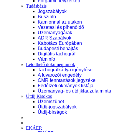
Forgalmi helyzetkép
Tudásbázis
Jogszabályok
Buszinfo
Kamionnal az utakon
Vezetési és pihenőidő
Üzemanyagárak
ADR Szabályok
Kabotázs Európában
Budapesti behajtás
Digitális tachográf
Váminfo
Letölthető dokumentumok
Tachográfkártya igénylése
A fuvarozói engedély
CMR fenntartások jegyzéke
Fedélzeti okmányok listája
Üzemanyag- és útdíjklauzula minta
Útdíj Kisokos
Üzemszünet
Útdíj-jogszabályok
Útdíj-bírságok
EKÁER