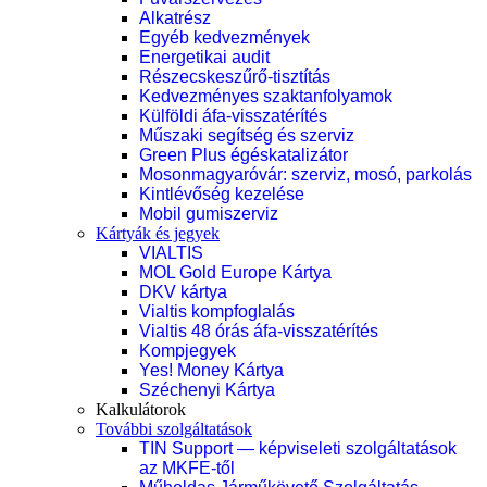
Alkatrész
Egyéb kedvezmények
Energetikai audit
Részecskeszűrő-tisztítás
Kedvezményes szaktanfolyamok
Külföldi áfa-visszatérítés
Műszaki segítség és szerviz
Green Plus égéskatalizátor
Mosonmagyaróvár: szerviz, mosó, parkolás
Kintlévőség kezelése
Mobil gumiszerviz
Kártyák és jegyek
VIALTIS
MOL Gold Europe Kártya
DKV kártya
Vialtis kompfoglalás
Vialtis 48 órás áfa-visszatérítés
Kompjegyek
Yes! Money Kártya
Széchenyi Kártya
Kalkulátorok
További szolgáltatások
TIN Support — képviseleti szolgáltatások
az MKFE-től