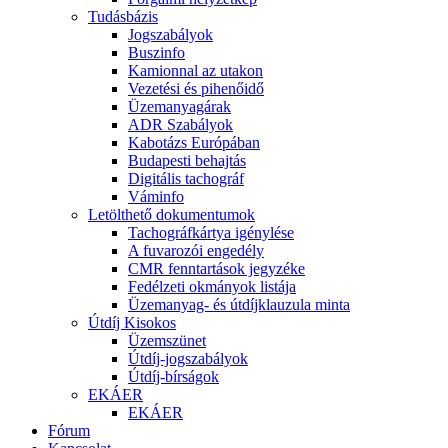
Tudásbázis
Jogszabályok
Buszinfo
Kamionnal az utakon
Vezetési és pihenőidő
Üzemanyagárak
ADR Szabályok
Kabotázs Európában
Budapesti behajtás
Digitális tachográf
Váminfo
Letölthető dokumentumok
Tachográfkártya igénylése
A fuvarozói engedély
CMR fenntartások jegyzéke
Fedélzeti okmányok listája
Üzemanyag- és útdíjklauzula minta
Útdíj Kisokos
Üzemszünet
Útdíj-jogszabályok
Útdíj-bírságok
EKÁER
EKÁER
Fórum