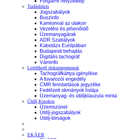
Forgalmi helyzetkép
Tudásbázis
Jogszabályok
Buszinfo
Kamionnal az utakon
Vezetési és pihenőidő
Üzemanyagárak
ADR Szabályok
Kabotázs Európában
Budapesti behajtás
Digitális tachográf
Váminfo
Letölthető dokumentumok
Tachográfkártya igénylése
A fuvarozói engedély
CMR fenntartások jegyzéke
Fedélzeti okmányok listája
Üzemanyag- és útdíjklauzula minta
Útdíj Kisokos
Üzemszünet
Útdíj-jogszabályok
Útdíj-bírságok
EKÁER