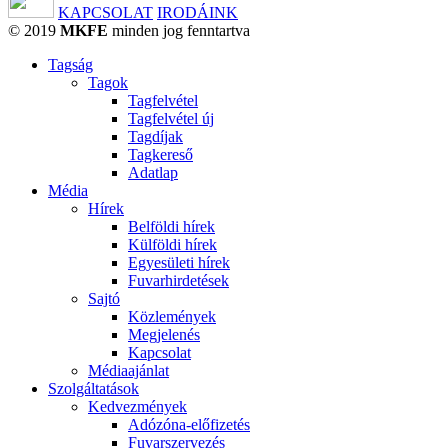
KAPCSOLAT
IRODÁINK
© 2019
MKFE
minden jog fenntartva
Tagság
Tagok
Tagfelvétel
Tagfelvétel új
Tagdíjak
Tagkereső
Adatlap
Média
Hírek
Belföldi hírek
Külföldi hírek
Egyesületi hírek
Fuvarhirdetések
Sajtó
Közlemények
Megjelenés
Kapcsolat
Médiaajánlat
Szolgáltatások
Kedvezmények
Adózóna-előfizetés
Fuvarszervezés