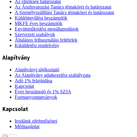
Az elnökség határozatai
Az Árufuvarozási Tanács témakörei és határozatai
A Személyszállítási Tanács témakörei és határozatai
Küldöttgyűlési beszámolók
MKFE éves beszámolók
Együttműködési megállapodások
Szervezeti szabályok
Általános felhasználási feltételek
Kiküldetési rendelvény
Alapítvány
Alapítványi tájékoztató
Az Alapítvány adatkezelési szabályzata
Adó 1% felajánlása
Kapcsolat
Éves beszámoló és 1% SZJA
Formanyomtatványok
Kapcsolat
Irodáink elérhetőségei
Médiaajánlat