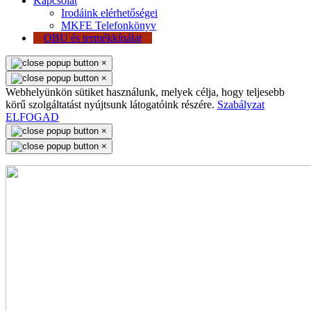
Kapcsolat
Irodáink elérhetőségei
MKFE Telefonkönyv
OBU és termékkínálat
×
×
Webhelyünkön sütiket használunk, melyek célja, hogy teljesebb
körű szolgáltatást nyújtsunk látogatóink részére.
Szabályzat
ELFOGAD
×
×