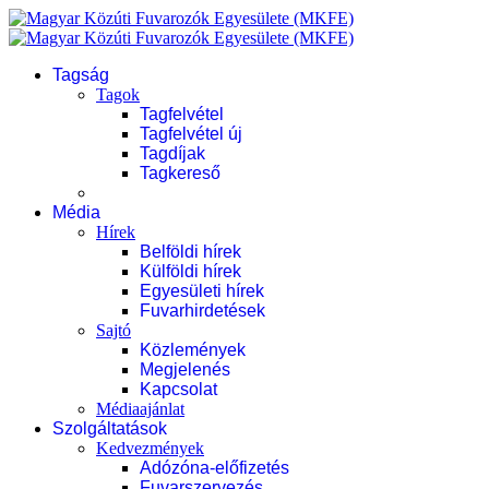
Tagság
Tagok
Tagfelvétel
Tagfelvétel új
Tagdíjak
Tagkereső
Média
Hírek
Belföldi hírek
Külföldi hírek
Egyesületi hírek
Fuvarhirdetések
Sajtó
Közlemények
Megjelenés
Kapcsolat
Médiaajánlat
Szolgáltatások
Kedvezmények
Adózóna-előfizetés
Fuvarszervezés