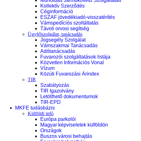
Műholdas Járműkövető Szolgáltatás
Kollektív Szerződés
Céginformáció
ESZAF jövedékiadó-visszatérítés
Vámspedíciós szoltáltatás
Távoli orvosi segítség
Ügyfélszolgálat, tanácsadás
Jogsegély Szolgálat
Vámszakmai Tanácsadás
Adótanácsadás
Fuvarozói szolgáltatások listája
Közvetlen Információs Vonal
Vízum
Közúti Fuvarozási Árindex
TIR
Szabályozás
TIR Igazolvány
Letölthető dokumentumok
TIR-EPD
MKFE tudásbázis
Külföldi infó
Európa parkolói
Magyar képviseletek külföldön
Országok
Buszos városi behajtás