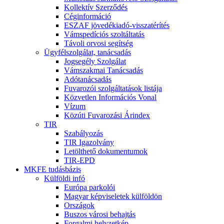
Kollektív Szerződés
Céginformáció
ESZAF jövedékiadó-visszatérítés
Vámspedíciós szoltáltatás
Távoli orvosi segítség
Ügyfélszolgálat, tanácsadás
Jogsegély Szolgálat
Vámszakmai Tanácsadás
Adótanácsadás
Fuvarozói szolgáltatások listája
Közvetlen Információs Vonal
Vízum
Közúti Fuvarozási Árindex
TIR
Szabályozás
TIR Igazolvány
Letölthető dokumentumok
TIR-EPD
MKFE tudásbázis
Külföldi infó
Európa parkolói
Magyar képviseletek külföldön
Országok
Buszos városi behajtás
Forgalmi helyzetkép