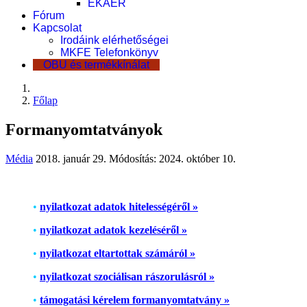
EKÁER
Fórum
Kapcsolat
Irodáink elérhetőségei
MKFE Telefonkönyv
OBU és termékkínálat
Főlap
Formanyomtatványok
Média
2018. január 29.
Módosítás: 2024. október 10.
•
nyilatkozat adatok hitelességéről »
•
nyilatkozat adatok kezeléséről »
•
nyilatkozat eltartottak számáról »
•
nyilatkozat szociálisan rászorulásról »
•
támogatási kérelem formanyomtatvány »