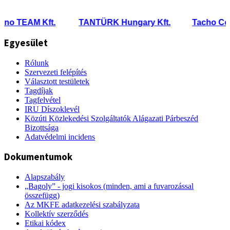
o TEAM Kft.
TANTÜRK Hungary Kft.
Tacho Center
Egyesület
Rólunk
Szervezeti felépítés
Választott testületek
Tagdíjak
Tagfelvétel
IRU Díszoklevél
Közúti Közlekedési Szolgáltatók Alágazati Párbeszéd
Bizottsága
Adatvédelmi incidens
Dokumentumok
Alapszabály
„Bagoly” - jogi kisokos (minden, ami a fuvarozással
összefügg)
Az MKFE adatkezelési szabályzata
Kollektív szerződés
Etikai kódex