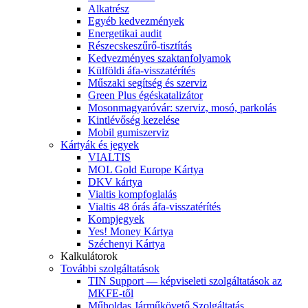
Alkatrész
Egyéb kedvezmények
Energetikai audit
Részecskeszűrő-tisztítás
Kedvezményes szaktanfolyamok
Külföldi áfa-visszatérítés
Műszaki segítség és szerviz
Green Plus égéskatalizátor
Mosonmagyaróvár: szerviz, mosó, parkolás
Kintlévőség kezelése
Mobil gumiszerviz
Kártyák és jegyek
VIALTIS
MOL Gold Europe Kártya
DKV kártya
Vialtis kompfoglalás
Vialtis 48 órás áfa-visszatérítés
Kompjegyek
Yes! Money Kártya
Széchenyi Kártya
Kalkulátorok
További szolgáltatások
TIN Support — képviseleti szolgáltatások az
MKFE-től
Műholdas Járműkövető Szolgáltatás