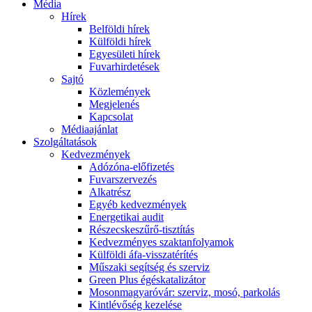
Média
Hírek
Belföldi hírek
Külföldi hírek
Egyesületi hírek
Fuvarhirdetések
Sajtó
Közlemények
Megjelenés
Kapcsolat
Médiaajánlat
Szolgáltatások
Kedvezmények
Adózóna-előfizetés
Fuvarszervezés
Alkatrész
Egyéb kedvezmények
Energetikai audit
Részecskeszűrő-tisztítás
Kedvezményes szaktanfolyamok
Külföldi áfa-visszatérítés
Műszaki segítség és szerviz
Green Plus égéskatalizátor
Mosonmagyaróvár: szerviz, mosó, parkolás
Kintlévőség kezelése