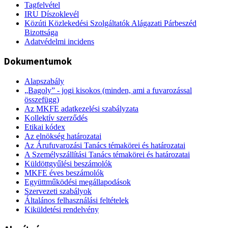
Tagfelvétel
IRU Díszoklevél
Közúti Közlekedési Szolgáltatók Alágazati Párbeszéd
Bizottsága
Adatvédelmi incidens
Dokumentumok
Alapszabály
„Bagoly” - jogi kisokos (minden, ami a fuvarozással
összefügg)
Az MKFE adatkezelési szabályzata
Kollektív szerződés
Etikai kódex
Az elnökség határozatai
Az Árufuvarozási Tanács témakörei és határozatai
A Személyszállítási Tanács témakörei és határozatai
Küldöttgyűlési beszámolók
MKFE éves beszámolók
Együttműködési megállapodások
Szervezeti szabályok
Általános felhasználási feltételek
Kiküldetési rendelvény