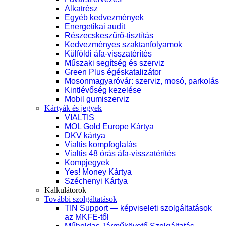
Alkatrész
Egyéb kedvezmények
Energetikai audit
Részecskeszűrő-tisztítás
Kedvezményes szaktanfolyamok
Külföldi áfa-visszatérítés
Műszaki segítség és szerviz
Green Plus égéskatalizátor
Mosonmagyaróvár: szerviz, mosó, parkolás
Kintlévőség kezelése
Mobil gumiszerviz
Kártyák és jegyek
VIALTIS
MOL Gold Europe Kártya
DKV kártya
Vialtis kompfoglalás
Vialtis 48 órás áfa-visszatérítés
Kompjegyek
Yes! Money Kártya
Széchenyi Kártya
Kalkulátorok
További szolgáltatások
TIN Support — képviseleti szolgáltatások
az MKFE-től