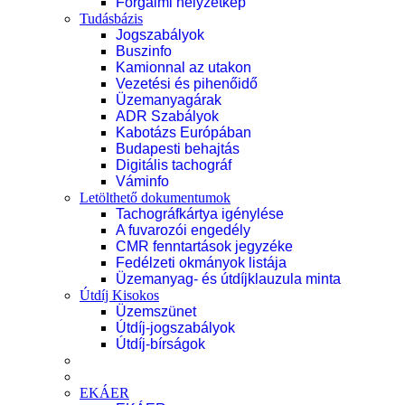
Forgalmi helyzetkép
Tudásbázis
Jogszabályok
Buszinfo
Kamionnal az utakon
Vezetési és pihenőidő
Üzemanyagárak
ADR Szabályok
Kabotázs Európában
Budapesti behajtás
Digitális tachográf
Váminfo
Letölthető dokumentumok
Tachográfkártya igénylése
A fuvarozói engedély
CMR fenntartások jegyzéke
Fedélzeti okmányok listája
Üzemanyag- és útdíjklauzula minta
Útdíj Kisokos
Üzemszünet
Útdíj-jogszabályok
Útdíj-bírságok
EKÁER