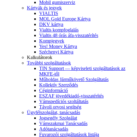
Mobil gumiszerviz
Kártyák és jegyek
VIALTIS
MOL Gold Europe Kártya
DKV kártya
Vialtis kompfoglalás
Vialtis 48 órás áfa-visszatérítés
Kompjegyek
Yes! Money Kártya
Széchenyi Kártya
Kalkulátorok
További szolgáltatások
TIN Support — képviseleti szolgáltatások az
MKFE-től
Műholdas Járműkövető Szolgáltatás
Kollektív Szerződés
Céginformáció
ESZAF jövedékiadó-visszatérítés
Vámspedíciós szoltáltatás
Távoli orvosi segítség
Ügyfélszolgálat, tanácsadás
Jogsegély Szolgálat
Vámszakmai Tanácsadás
Adótanácsadás
Fuvarozói szolgáltatások listája