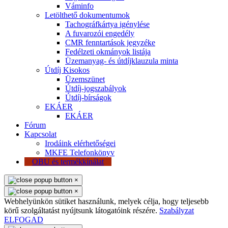
Váminfo
Letölthető dokumentumok
Tachográfkártya igénylése
A fuvarozói engedély
CMR fenntartások jegyzéke
Fedélzeti okmányok listája
Üzemanyag- és útdíjklauzula minta
Útdíj Kisokos
Üzemszünet
Útdíj-jogszabályok
Útdíj-bírságok
EKÁER
EKÁER
Fórum
Kapcsolat
Irodáink elérhetőségei
MKFE Telefonkönyv
OBU és termékkínálat
×
×
Webhelyünkön sütiket használunk, melyek célja, hogy teljesebb
körű szolgáltatást nyújtsunk látogatóink részére.
Szabályzat
ELFOGAD