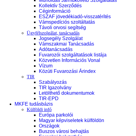
Műholdas Járműkövető Szolgáltatás
Kollektív Szerződés
Céginformáció
ESZAF jövedékiadó-visszatérítés
Vámspedíciós szoltáltatás
Távoli orvosi segítség
Ügyfélszolgálat, tanácsadás
Jogsegély Szolgálat
Vámszakmai Tanácsadás
Adótanácsadás
Fuvarozói szolgáltatások listája
Közvetlen Információs Vonal
Vízum
Közúti Fuvarozási Árindex
TIR
Szabályozás
TIR Igazolvány
Letölthető dokumentumok
TIR-EPD
MKFE tudásbázis
Külföldi infó
Európa parkolói
Magyar képviseletek külföldön
Országok
Buszos városi behajtás