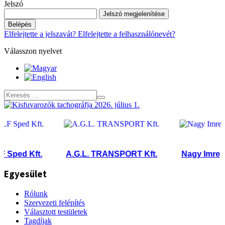
Jelszó
Jelszó megjelenítése
Belépés
Elfelejtette a jelszavát?
Elfelejtette a felhasználónevét?
Válasszon nyelvet
ped Kft.
A.G.L. TRANSPORT Kft.
Nagy Imre
Egyesület
Rólunk
Szervezeti felépítés
Választott testületek
Tagdíjak