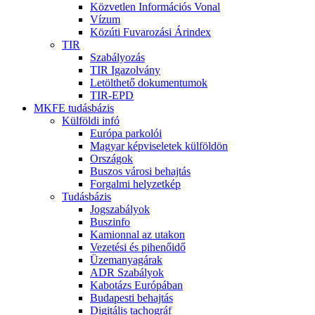
Közvetlen Információs Vonal
Vízum
Közúti Fuvarozási Árindex
TIR
Szabályozás
TIR Igazolvány
Letölthető dokumentumok
TIR-EPD
MKFE tudásbázis
Külföldi infó
Európa parkolói
Magyar képviseletek külföldön
Országok
Buszos városi behajtás
Forgalmi helyzetkép
Tudásbázis
Jogszabályok
Buszinfo
Kamionnal az utakon
Vezetési és pihenőidő
Üzemanyagárak
ADR Szabályok
Kabotázs Európában
Budapesti behajtás
Digitális tachográf