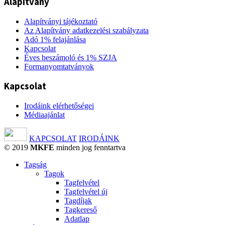
Alapítvány
Alapítványi tájékoztató
Az Alapítvány adatkezelési szabályzata
Adó 1% felajánlása
Kapcsolat
Éves beszámoló és 1% SZJA
Formanyomtatványok
Kapcsolat
Irodáink elérhetőségei
Médiaajánlat
KAPCSOLAT
IRODÁINK
© 2019
MKFE
minden jog fenntartva
Tagság
Tagok
Tagfelvétel
Tagfelvétel új
Tagdíjak
Tagkereső
Adatlap