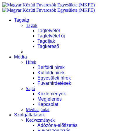
Tagság
Tagok
Tagfelvétel
Tagfelvétel új
Tagdíjak
Tagkereső
Média
Hírek
Belföldi hírek
Külföldi hírek
Egyesületi hírek
Fuvarhirdetések
Sajtó
Közlemények
Megjelenés
Kapcsolat
Médiaajánlat
Szolgáltatások
Kedvezmények
Adózóna-előfizetés
Fuvarszervezés