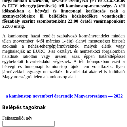
forgalomban közlekedő, kevésbé szennyező (EURO-3-4-5-6-os
és EEV tehergépjárművek) téli kamionstop-mentessége. A téli
időszakban a hétvégi és ünnepnapi korlátozás csak a
szennyezőbbekre ill. belföldön közlekedőkre vonatkozik;
főszabály szerint szombatonként 22:00 órától vasárnaponként
22:00 óráig.
A kamionstop hazai rendjét szabályozó kormányrendelet minden
télen (novermber 4-től március 1-jéig) alanyi mentességet biztosít
azoknak a nehéz-tehergépjárműveknek, melyek elérik vagy
meghaladják az EURO 3-as osztályt, és nemzetközi forgalomban
haladnak rakottan vagy üresen, azaz éppen határátlépéssel
egybekötött fuvarfeladatot végeznek. A téli hónapokban ezért a
hétvégi és ünnepnapi kamionstop rájuk nem vonatkozik. Ilyen
járművekkel egy-egy nemzetközi fuvarfeladat akár el is indítható
Magyarországról télen a kamionstop alatt.
a kamionstop novemberi órarendje Magyarországon — 2022
Belépés tagoknak
Felhasználói név