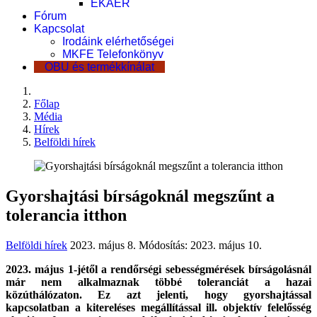
EKÁER
Fórum
Kapcsolat
Irodáink elérhetőségei
MKFE Telefonkönyv
OBU és termékkínálat
Főlap
Média
Hírek
Belföldi hírek
Gyorshajtási bírságoknál megszűnt a
tolerancia itthon
Belföldi hírek
2023. május 8.
Módosítás: 2023. május 10.
2023. május 1-jétől a rendőrségi sebességmérések bírságolásnál
már nem alkalmaznak többé toleranciát a hazai
közúthálózaton. Ez azt jelenti, hogy gyorshajtással
kapcsolatban a kitereléses megállítással ill. objektív felelősség