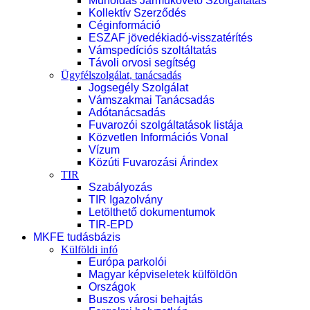
Műholdas Járműkövető Szolgáltatás
Kollektív Szerződés
Céginformáció
ESZAF jövedékiadó-visszatérítés
Vámspedíciós szoltáltatás
Távoli orvosi segítség
Ügyfélszolgálat, tanácsadás
Jogsegély Szolgálat
Vámszakmai Tanácsadás
Adótanácsadás
Fuvarozói szolgáltatások listája
Közvetlen Információs Vonal
Vízum
Közúti Fuvarozási Árindex
TIR
Szabályozás
TIR Igazolvány
Letölthető dokumentumok
TIR-EPD
MKFE tudásbázis
Külföldi infó
Európa parkolói
Magyar képviseletek külföldön
Országok
Buszos városi behajtás