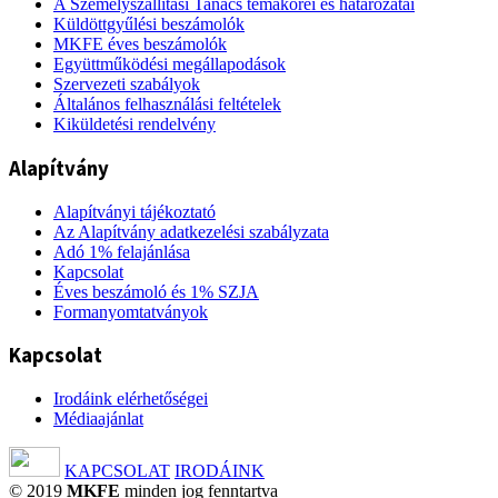
A Személyszállítási Tanács témakörei és határozatai
Küldöttgyűlési beszámolók
MKFE éves beszámolók
Együttműködési megállapodások
Szervezeti szabályok
Általános felhasználási feltételek
Kiküldetési rendelvény
Alapítvány
Alapítványi tájékoztató
Az Alapítvány adatkezelési szabályzata
Adó 1% felajánlása
Kapcsolat
Éves beszámoló és 1% SZJA
Formanyomtatványok
Kapcsolat
Irodáink elérhetőségei
Médiaajánlat
KAPCSOLAT
IRODÁINK
© 2019
MKFE
minden jog fenntartva