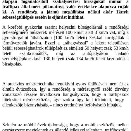
alapján foganatosított szabálysértési bírságokat immár a
traffipax által mért pillanatnyi, valós értékekre alapozva róják
ki. A rendőrség a jármű megállítása nélkül akár 1km/h
sebességtúllépés esetén is eljárást indíthat.
A korábbi gyakorlat szerint helyszíni bírságolásnál a rendőrségi
sebességmérő műszerek méréseit 100 km/h alatt 3 km/h-val, míg a
gyorsforgalmi úthálózaton (100 km/h felett) 3%-kal korrigálták a
járművezetők javára. Ezzel a „ráhagyással” a lakott településen
belüli sebességhatárok túllépését az elméleti 50 helyett csak 53 km/h
felett szankcionálták, míg az autópályákon haladó
személygépkocsiknál 130 helyett csak 134 km/h felett kezdődött a
bírságolás.
A precíziós műszertechnika rendkívül gyors fejlődésen ment át az
elmúlt évtizedben, így a rendőrség a mérésügyről szóló törvény
vonatkozó részére hivatkozva hangsúlyozza, hogy a traffipaxok
hitelesített mérőeszközök, így azokra úgy kell tekinteni, hogy –
ellenkezője bizonyításáig – nincs eredményt befolyásoló hibájuk.
Szintén az utóbbi évek újdonsága, hogy a mobil eszközök mellett
országszerte megjelentek az állandó jelleggel telepített „traffiboxok”,