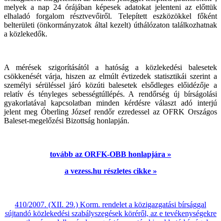
melyek a nap 24 órájában képesek adatokat jelenteni az előttük
elhaladó forgalom résztvevőiről. Telepített eszközökkel főként
belterületi (önkormányzatok által kezelt) úthálózaton találkozhatnak
a közlekedők.
A mérések szigorításától a hatóság a közlekedési balesetek
csökkenését várja, hiszen az elmúlt évtizedek statisztikái szerint a
személyi sérüléssel járó közúti balesetek elsődleges előidézője a
relatív és tényleges sebességtúllépés. A rendőrség új bírságolási
gyakorlatával kapcsolatban minden kérdésre választ adó interjú
jelent meg Óberling József rendőr ezredessel az OFRK Országos
Baleset-megelőzési Bizottság honlapján.
tovább az ORFK-OBB honlapjára »
a vezess.hu részletes cikke »
410/2007. (XII. 29.) Korm. rendelet a közigazgatási bírsággal
sújtandó közlekedési szabályszegések köréről, az e tevékenységekre