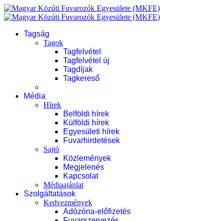
Tagság
Tagok
Tagfelvétel
Tagfelvétel új
Tagdíjak
Tagkereső
Média
Hírek
Belföldi hírek
Külföldi hírek
Egyesületi hírek
Fuvarhirdetések
Sajtó
Közlemények
Megjelenés
Kapcsolat
Médiaajánlat
Szolgáltatások
Kedvezmények
Adózóna-előfizetés
Fuvarszervezés