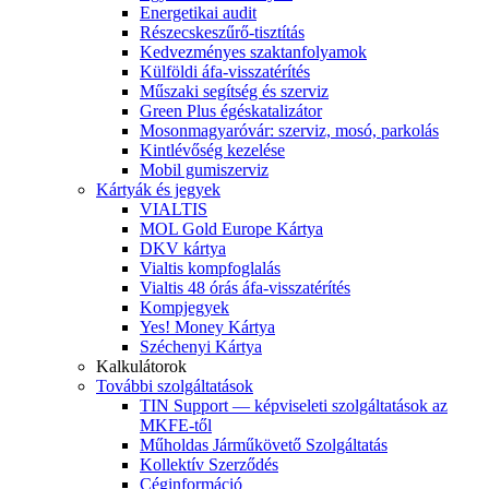
Energetikai audit
Részecskeszűrő-tisztítás
Kedvezményes szaktanfolyamok
Külföldi áfa-visszatérítés
Műszaki segítség és szerviz
Green Plus égéskatalizátor
Mosonmagyaróvár: szerviz, mosó, parkolás
Kintlévőség kezelése
Mobil gumiszerviz
Kártyák és jegyek
VIALTIS
MOL Gold Europe Kártya
DKV kártya
Vialtis kompfoglalás
Vialtis 48 órás áfa-visszatérítés
Kompjegyek
Yes! Money Kártya
Széchenyi Kártya
Kalkulátorok
További szolgáltatások
TIN Support — képviseleti szolgáltatások az
MKFE-től
Műholdas Járműkövető Szolgáltatás
Kollektív Szerződés
Céginformáció