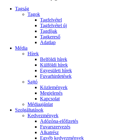
Tagság
Tagok
Tagfelvétel
Tagfelvétel új
Tagdíjak
Tagkereső
Adatlap
Média
Hírek
Belföldi hírek
Külföldi hírek
Egyesületi hírek
Fuvarhirdetések
Sajtó
Közlemények
Megjelenés
Kapcsolat
Médiaajánlat
Szolgáltatások
Kedvezmények
Adózóna-előfizetés
Fuvarszervezés
Alkatrész
Egyéb kedvezmények