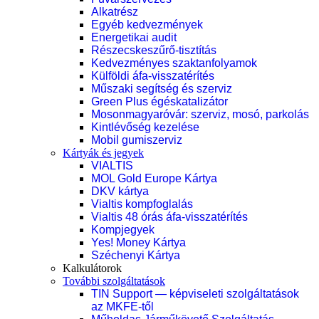
Alkatrész
Egyéb kedvezmények
Energetikai audit
Részecskeszűrő-tisztítás
Kedvezményes szaktanfolyamok
Külföldi áfa-visszatérítés
Műszaki segítség és szerviz
Green Plus égéskatalizátor
Mosonmagyaróvár: szerviz, mosó, parkolás
Kintlévőség kezelése
Mobil gumiszerviz
Kártyák és jegyek
VIALTIS
MOL Gold Europe Kártya
DKV kártya
Vialtis kompfoglalás
Vialtis 48 órás áfa-visszatérítés
Kompjegyek
Yes! Money Kártya
Széchenyi Kártya
Kalkulátorok
További szolgáltatások
TIN Support — képviseleti szolgáltatások
az MKFE-től