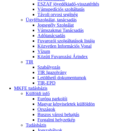
ESZAF jövedékiadó-visszatérítés
Vámspedíciós szoltáltatás
Távoli orvosi segítség
Ügyfélszolgálat, tanácsadás
Jogsegély Szolgálat
Vámszakmai Tanácsadás
Adótanácsadás
Fuvarozói szolgáltatások listája
Közvetlen Információs Vonal
Vízum
Közúti Fuvarozási Árindex
TIR
Szabályozás
TIR Igazolvány
Letölthető dokumentumok
TIR-EPD
MKFE tudásbázis
Külföldi infó
Európa parkolói
Magyar képviseletek külföldön
Országok
Buszos városi behajtás
Forgalmi helyzetkép
Tudásbázis
Jogszabályok