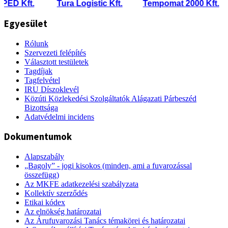
 Kft.
Tura Logistic Kft.
Tempomat 2000 Kft.
Egyesület
Rólunk
Szervezeti felépítés
Választott testületek
Tagdíjak
Tagfelvétel
IRU Díszoklevél
Közúti Közlekedési Szolgáltatók Alágazati Párbeszéd
Bizottsága
Adatvédelmi incidens
Dokumentumok
Alapszabály
„Bagoly” - jogi kisokos (minden, ami a fuvarozással
összefügg)
Az MKFE adatkezelési szabályzata
Kollektív szerződés
Etikai kódex
Az elnökség határozatai
Az Árufuvarozási Tanács témakörei és határozatai