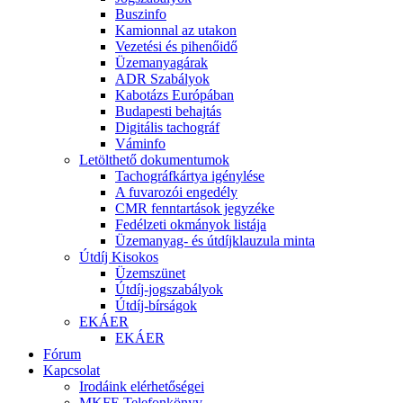
Buszinfo
Kamionnal az utakon
Vezetési és pihenőidő
Üzemanyagárak
ADR Szabályok
Kabotázs Európában
Budapesti behajtás
Digitális tachográf
Váminfo
Letölthető dokumentumok
Tachográfkártya igénylése
A fuvarozói engedély
CMR fenntartások jegyzéke
Fedélzeti okmányok listája
Üzemanyag- és útdíjklauzula minta
Útdíj Kisokos
Üzemszünet
Útdíj-jogszabályok
Útdíj-bírságok
EKÁER
EKÁER
Fórum
Kapcsolat
Irodáink elérhetőségei
MKFE Telefonkönyv