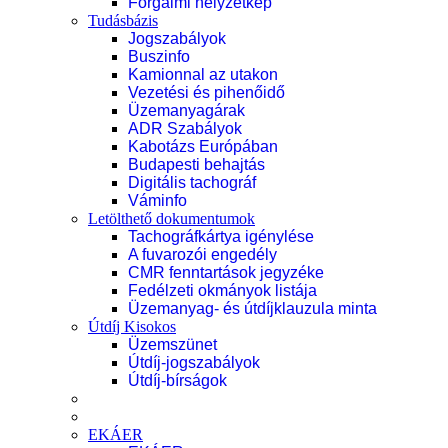
Forgalmi helyzetkép
Tudásbázis
Jogszabályok
Buszinfo
Kamionnal az utakon
Vezetési és pihenőidő
Üzemanyagárak
ADR Szabályok
Kabotázs Európában
Budapesti behajtás
Digitális tachográf
Váminfo
Letölthető dokumentumok
Tachográfkártya igénylése
A fuvarozói engedély
CMR fenntartások jegyzéke
Fedélzeti okmányok listája
Üzemanyag- és útdíjklauzula minta
Útdíj Kisokos
Üzemszünet
Útdíj-jogszabályok
Útdíj-bírságok
EKÁER