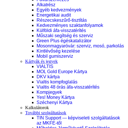
Alkatrész
Egyéb kedvezmények
Energetikai audit
Részecskeszűrő-tisztítás
Kedvezményes szaktanfolyamok
Külföldi áfa-visszatérítés
Műszaki segítség és szerviz
Green Plus égéskatalizátor
Mosonmagyaróvár: szerviz, mosó, parkolás
Kintlévőség kezelése
Mobil gumiszerviz
Kártyák és jegyek
VIALTIS
MOL Gold Europe Kártya
DKV kártya
Vialtis kompfoglalás
Vialtis 48 órás áfa-visszatérítés
Kompjegyek
Yes! Money Kártya
Széchenyi Kártya
Kalkulátorok
További szolgáltatások
TIN Support — képviseleti szolgáltatások
az MKFE-től