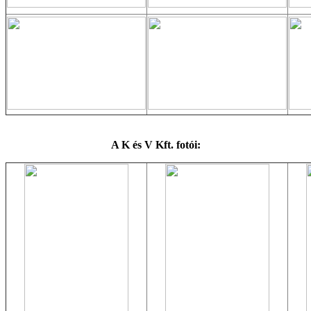
A K és V Kft. fotói: