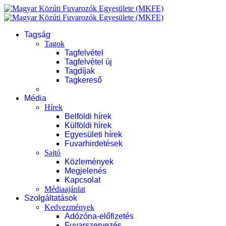
Tagság
Tagok
Tagfelvétel
Tagfelvétel új
Tagdíjak
Tagkereső
Média
Hírek
Belföldi hírek
Külföldi hírek
Egyesületi hírek
Fuvarhirdetések
Sajtó
Közlemények
Megjelenés
Kapcsolat
Médiaajánlat
Szolgáltatások
Kedvezmények
Adózóna-előfizetés
Fuvarszervezés