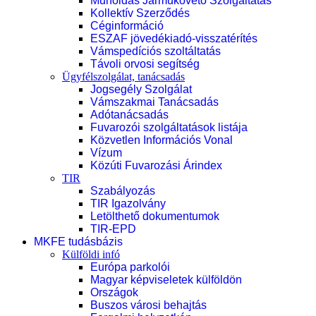
Műholdas Járműkövető Szolgáltatás
Kollektív Szerződés
Céginformáció
ESZAF jövedékiadó-visszatérítés
Vámspedíciós szoltáltatás
Távoli orvosi segítség
Ügyfélszolgálat, tanácsadás
Jogsegély Szolgálat
Vámszakmai Tanácsadás
Adótanácsadás
Fuvarozói szolgáltatások listája
Közvetlen Információs Vonal
Vízum
Közúti Fuvarozási Árindex
TIR
Szabályozás
TIR Igazolvány
Letölthető dokumentumok
TIR-EPD
MKFE tudásbázis
Külföldi infó
Európa parkolói
Magyar képviseletek külföldön
Országok
Buszos városi behajtás