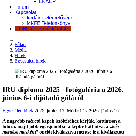
EKÁER
Fórum
Kapcsolat
Irodáink elérhetőségei
MKFE Telefonkönyv
OBU és termékkínálat
Főlap
Média
Hírek
Egyesületi hírek
IRU-diploma 2025 - fotógaléria a 2026.
június 6-i díjátadó gáláról
Egyesületi hírek
2026. június 15.
Módosítás: 2026. június 16.
A nagyobb méretű képek letöltéséhez kérjük, kattintson a
fotóra, majd jobb egérgombbal a képbe kattintva, a „
kép
mentése másként
” opciót kiválasztva mentse le a kiválasztott