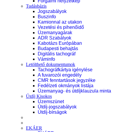
Forgalmi helyzetkép
Tudásbázis
Jogszabályok
Buszinfo
Kamionnal az utakon
Vezetési és pihenőidő
Üzemanyagárak
ADR Szabályok
Kabotázs Európában
Budapesti behajtás
Digitális tachográf
Váminfo
Letölthető dokumentumok
Tachográfkártya igénylése
A fuvarozói engedély
CMR fenntartások jegyzéke
Fedélzeti okmányok listája
Üzemanyag- és útdíjklauzula minta
Útdíj Kisokos
Üzemszünet
Útdíj-jogszabályok
Útdíj-bírságok
EKÁER