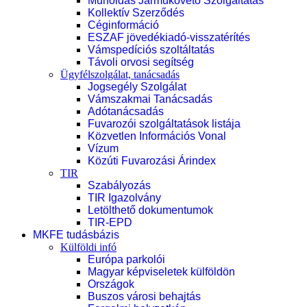
Műholdas Járműkövető Szolgáltatás
Kollektív Szerződés
Céginformáció
ESZAF jövedékiadó-visszatérítés
Vámspedíciós szoltáltatás
Távoli orvosi segítség
Ügyfélszolgálat, tanácsadás
Jogsegély Szolgálat
Vámszakmai Tanácsadás
Adótanácsadás
Fuvarozói szolgáltatások listája
Közvetlen Információs Vonal
Vízum
Közúti Fuvarozási Árindex
TIR
Szabályozás
TIR Igazolvány
Letölthető dokumentumok
TIR-EPD
MKFE tudásbázis
Külföldi infó
Európa parkolói
Magyar képviseletek külföldön
Országok
Buszos városi behajtás