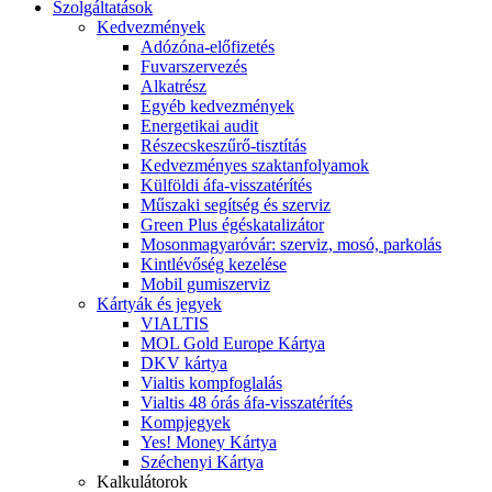
Szolgáltatások
Kedvezmények
Adózóna-előfizetés
Fuvarszervezés
Alkatrész
Egyéb kedvezmények
Energetikai audit
Részecskeszűrő-tisztítás
Kedvezményes szaktanfolyamok
Külföldi áfa-visszatérítés
Műszaki segítség és szerviz
Green Plus égéskatalizátor
Mosonmagyaróvár: szerviz, mosó, parkolás
Kintlévőség kezelése
Mobil gumiszerviz
Kártyák és jegyek
VIALTIS
MOL Gold Europe Kártya
DKV kártya
Vialtis kompfoglalás
Vialtis 48 órás áfa-visszatérítés
Kompjegyek
Yes! Money Kártya
Széchenyi Kártya
Kalkulátorok