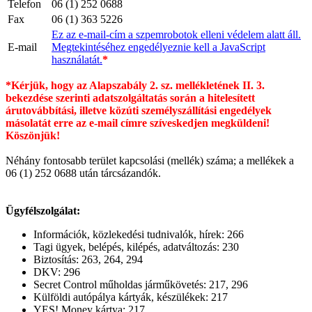
Telefon
06 (1) 252 0688
Fax
06 (1) 363 5226
Ez az e-mail-cím a szpemrobotok elleni védelem alatt áll.
E-mail
Megtekintéséhez engedélyeznie kell a JavaScript
használatát.
*
*Kérjük, hogy az Alapszabály 2. sz. mellékletének II. 3.
bekezdése szerinti adatszolgáltatás során a hitelesített
árutovábbítási, illetve közúti személyszállítási engedélyek
másolatát erre az e-mail címre szíveskedjen megküldeni!
Köszönjük!
Néhány fontosabb terület kapcsolási (mellék) száma; a mellékek a
06 (1) 252 0688 után tárcsázandók.
Ügyfélszolgálat:
Információk, közlekedési tudnivalók, hírek: 266
Tagi ügyek, belépés, kilépés, adatváltozás: 230
Biztosítás: 263, 264, 294
DKV: 296
Secret Control műholdas járműkövetés: 217, 296
Külföldi autópálya kártyák, készülékek: 217
YES! Money kártya: 217