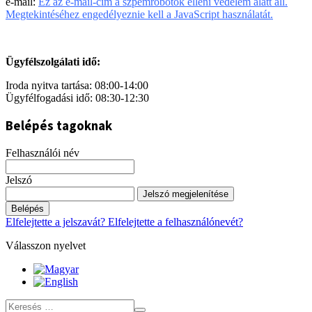
e-mail:
Ez az e-mail-cím a szpemrobotok elleni védelem alatt áll.
Megtekintéséhez engedélyeznie kell a JavaScript használatát.
Ügyfélszolgálati idő:
Iroda nyitva tartása: 08:00-14:00
Ügyfélfogadási idő: 08:30-12:30
Belépés tagoknak
Felhasználói név
Jelszó
Jelszó megjelenítése
Belépés
Elfelejtette a jelszavát?
Elfelejtette a felhasználónevét?
Válasszon nyelvet