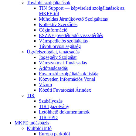
További szolgáltatások
TIN Support — képviseleti szolgáltatások az
MKFE-től
Műholdas Járműkövető Szolgáltatás
Kollektív Szerződés
Céginformáció
ESZAF jövedékiadó-visszatérítés
Vámspedíciós szoltáltatás
Távoli orvosi segítség
Ügyfélszolgálat, tanácsadás
Jogsegély Szolgálat
Vámszakmai Tanácsadás
Adótanácsadás
Fuvarozói szolgáltatások listája
Közvetlen Információs Vonal
Vízum
Közúti Fuvarozási Árindex
TIR
Szabályozás
TIR Igazolvány
Letölthető dokumentumok
TIR-EPD
MKFE tudásbázis
Külföldi infó
Európa parkolói