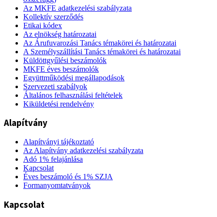
Az MKFE adatkezelési szabályzata
Kollektív szerződés
Etikai kódex
Az elnökség határozatai
Az Árufuvarozási Tanács témakörei és határozatai
A Személyszállítási Tanács témakörei és határozatai
Küldöttgyűlési beszámolók
MKFE éves beszámolók
Együttműködési megállapodások
Szervezeti szabályok
Általános felhasználási feltételek
Kiküldetési rendelvény
Alapítvány
Alapítványi tájékoztató
Az Alapítvány adatkezelési szabályzata
Adó 1% felajánlása
Kapcsolat
Éves beszámoló és 1% SZJA
Formanyomtatványok
Kapcsolat