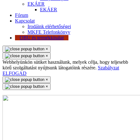
EKÁER
EKÁER
Fórum
Kapcsolat
Irodáink elérhetőségei
MKFE Telefonkönyv
OBU és termékkínálat
×
×
Webhelyünkön sütiket használunk, melyek célja, hogy teljesebb
körű szolgáltatást nyújtsunk látogatóink részére.
Szabályzat
ELFOGAD
×
×