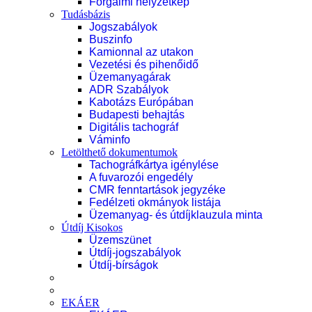
Forgalmi helyzetkép
Tudásbázis
Jogszabályok
Buszinfo
Kamionnal az utakon
Vezetési és pihenőidő
Üzemanyagárak
ADR Szabályok
Kabotázs Európában
Budapesti behajtás
Digitális tachográf
Váminfo
Letölthető dokumentumok
Tachográfkártya igénylése
A fuvarozói engedély
CMR fenntartások jegyzéke
Fedélzeti okmányok listája
Üzemanyag- és útdíjklauzula minta
Útdíj Kisokos
Üzemszünet
Útdíj-jogszabályok
Útdíj-bírságok
EKÁER