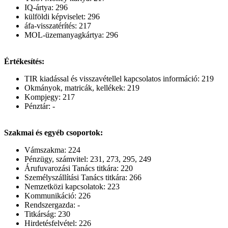
IQ-ártya: 296
külföldi képviselet: 296
áfa-visszatérítés: 217
MOL-üzemanyagkártya: 296
Értékesítés:
TIR kiadással és visszavétellel kapcsolatos információ: 219
Okmányok, matricák, kellékek: 219
Kompjegy: 217
Pénztár: -
Szakmai és egyéb csoportok:
Vámszakma: 224
Pénzügy, számvitel: 231, 273, 295, 249
Árufuvarozási Tanács titkára: 220
Személyszállítási Tanács titkára: 266
Nemzetközi kapcsolatok: 223
Kommunikáció: 226
Rendszergazda: -
Titkárság: 230
Hirdetésfelvétel: 226