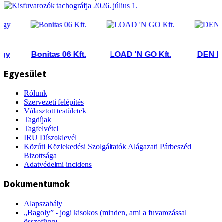
Bonitas 06 Kft.
LOAD 'N GO Kft.
DEN HART
Egyesület
Rólunk
Szervezeti felépítés
Választott testületek
Tagdíjak
Tagfelvétel
IRU Díszoklevél
Közúti Közlekedési Szolgáltatók Alágazati Párbeszéd
Bizottsága
Adatvédelmi incidens
Dokumentumok
Alapszabály
„Bagoly” - jogi kisokos (minden, ami a fuvarozással
összefügg)