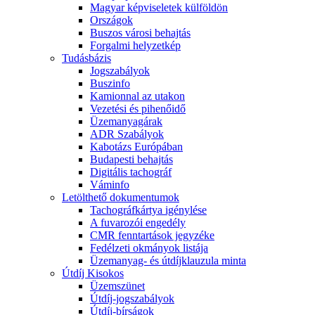
Magyar képviseletek külföldön
Országok
Buszos városi behajtás
Forgalmi helyzetkép
Tudásbázis
Jogszabályok
Buszinfo
Kamionnal az utakon
Vezetési és pihenőidő
Üzemanyagárak
ADR Szabályok
Kabotázs Európában
Budapesti behajtás
Digitális tachográf
Váminfo
Letölthető dokumentumok
Tachográfkártya igénylése
A fuvarozói engedély
CMR fenntartások jegyzéke
Fedélzeti okmányok listája
Üzemanyag- és útdíjklauzula minta
Útdíj Kisokos
Üzemszünet
Útdíj-jogszabályok
Útdíj-bírságok