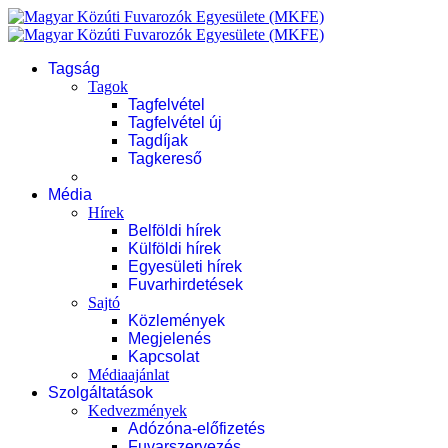
Tagság
Tagok
Tagfelvétel
Tagfelvétel új
Tagdíjak
Tagkereső
Média
Hírek
Belföldi hírek
Külföldi hírek
Egyesületi hírek
Fuvarhirdetések
Sajtó
Közlemények
Megjelenés
Kapcsolat
Médiaajánlat
Szolgáltatások
Kedvezmények
Adózóna-előfizetés
Fuvarszervezés