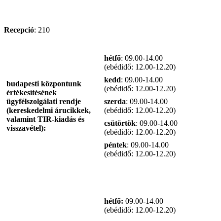
Recepció
: 210
hétfő
: 09.00-14.00
(ebédidő: 12.00-12.20)
kedd
: 09.00-14.00
budapesti központunk
(ebédidő: 12.00-12.20)
értékesítésének
ügyfélszolgálati rendje
szerda
: 09.00-14.00
(kereskedelmi árucikkek,
(ebédidő: 12.00-12.20)
valamint TIR-kiadás és
csütörtök
: 09.00-14.00
visszavétel):
(ebédidő: 12.00-12.20)
péntek
: 09.00-14.00
(ebédidő: 12.00-12.20)
hétfő:
09.00-14.00
(ebédidő: 12.00-12.20)