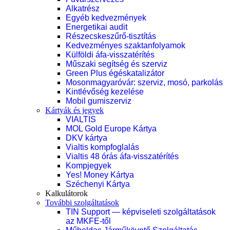
Alkatrész
Egyéb kedvezmények
Energetikai audit
Részecskeszűrő-tisztítás
Kedvezményes szaktanfolyamok
Külföldi áfa-visszatérítés
Műszaki segítség és szerviz
Green Plus égéskatalizátor
Mosonmagyaróvár: szerviz, mosó, parkolás
Kintlévőség kezelése
Mobil gumiszerviz
Kártyák és jegyek
VIALTIS
MOL Gold Europe Kártya
DKV kártya
Vialtis kompfoglalás
Vialtis 48 órás áfa-visszatérítés
Kompjegyek
Yes! Money Kártya
Széchenyi Kártya
Kalkulátorok
További szolgáltatások
TIN Support — képviseleti szolgáltatások
az MKFE-től