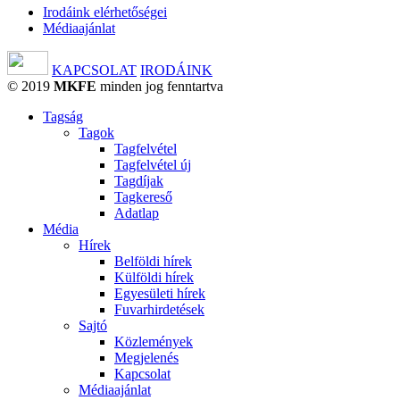
Irodáink elérhetőségei
Médiaajánlat
KAPCSOLAT
IRODÁINK
© 2019
MKFE
minden jog fenntartva
Tagság
Tagok
Tagfelvétel
Tagfelvétel új
Tagdíjak
Tagkereső
Adatlap
Média
Hírek
Belföldi hírek
Külföldi hírek
Egyesületi hírek
Fuvarhirdetések
Sajtó
Közlemények
Megjelenés
Kapcsolat
Médiaajánlat