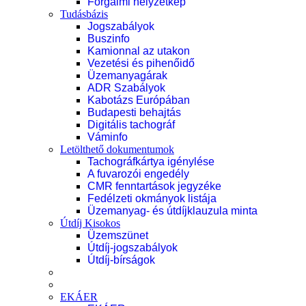
Forgalmi helyzetkép
Tudásbázis
Jogszabályok
Buszinfo
Kamionnal az utakon
Vezetési és pihenőidő
Üzemanyagárak
ADR Szabályok
Kabotázs Európában
Budapesti behajtás
Digitális tachográf
Váminfo
Letölthető dokumentumok
Tachográfkártya igénylése
A fuvarozói engedély
CMR fenntartások jegyzéke
Fedélzeti okmányok listája
Üzemanyag- és útdíjklauzula minta
Útdíj Kisokos
Üzemszünet
Útdíj-jogszabályok
Útdíj-bírságok
EKÁER