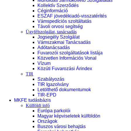
Műholdas Járműkövető Szolgáltatás
Kollektív Szerződés
Céginformáció
ESZAF jövedékiadó-visszatérítés
Vámspedíciós szoltáltatás
Távoli orvosi segítség
Ügyfélszolgálat, tanácsadás
Jogsegély Szolgálat
Vámszakmai Tanácsadás
Adótanácsadás
Fuvarozói szolgáltatások listája
Közvetlen Információs Vonal
Vízum
Közúti Fuvarozási Árindex
TIR
Szabályozás
TIR Igazolvány
Letölthető dokumentumok
TIR-EPD
MKFE tudásbázis
Külföldi infó
Európa parkolói
Magyar képviseletek külföldön
Országok
Buszos városi behajtás