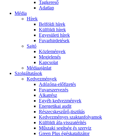
Tagkereső
Adatlap
Média
Hírek
Belföldi hírek
Külföldi hírek
Egyesületi hírek
Fuvarhirdetések
Sajtó
Közlemények
Megjelenés
Kapcsolat
Médiaajánlat
Szolgáltatások
Kedvezmények
Adózóna-előfizetés
Fuvarszervezés
Alkatrész
Egyéb kedvezmények
Energetikai audit
Részecskeszűrő-tisztítás
Kedvezményes szaktanfolyamok
Külföldi áfa-visszatérítés
Műszaki segítség és szerviz
Green Plus égéskatalizátor