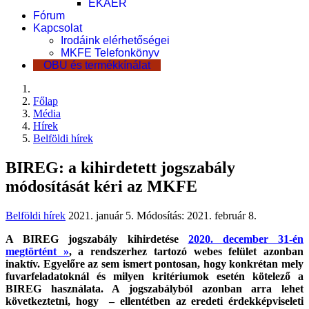
EKÁER
Fórum
Kapcsolat
Irodáink elérhetőségei
MKFE Telefonkönyv
OBU és termékkínálat
Főlap
Média
Hírek
Belföldi hírek
BIREG: a kihirdetett jogszabály
módosítását kéri az MKFE
Belföldi hírek
2021. január 5.
Módosítás: 2021. február 8.
A BIREG jogszabály kihirdetése
2020. december 31-én
megtörtént »
, a rendszerhez tartozó webes felület azonban
inaktív. Egyelőre az sem ismert pontosan, hogy konkrétan mely
fuvarfeladatoknál és milyen kritériumok esetén kötelező a
BIREG használata. A jogszabályból azonban arra lehet
következtetni, hogy – ellentétben az eredeti érdekképviseleti