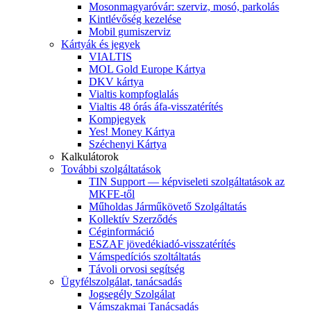
Mosonmagyaróvár: szerviz, mosó, parkolás
Kintlévőség kezelése
Mobil gumiszerviz
Kártyák és jegyek
VIALTIS
MOL Gold Europe Kártya
DKV kártya
Vialtis kompfoglalás
Vialtis 48 órás áfa-visszatérítés
Kompjegyek
Yes! Money Kártya
Széchenyi Kártya
Kalkulátorok
További szolgáltatások
TIN Support — képviseleti szolgáltatások az
MKFE-től
Műholdas Járműkövető Szolgáltatás
Kollektív Szerződés
Céginformáció
ESZAF jövedékiadó-visszatérítés
Vámspedíciós szoltáltatás
Távoli orvosi segítség
Ügyfélszolgálat, tanácsadás
Jogsegély Szolgálat
Vámszakmai Tanácsadás