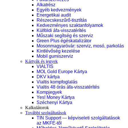
Alkatrész
Egyéb kedvezmények
Energetikai audit
Részecskeszűrő-tisztítás
Kedvezményes szaktanfolyamok
Külföldi áfa-visszatérítés
Műszaki segítség és szerviz
Green Plus égéskatalizátor
Mosonmagyaróvár: szerviz, mosó, parkolás
Kintlévőség kezelése
Mobil gumiszerviz
Kártyák és jegyek
VIALTIS
MOL Gold Europe Kártya
DKV kártya
Vialtis kompfoglalás
Vialtis 48 órás áfa-visszatérítés
Kompjegyek
Yes! Money Kártya
Széchenyi Kártya
Kalkulátorok
További szolgáltatások
TIN Support — képviseleti szolgáltatások
az MKFE-től