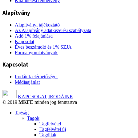
Kiküldetési rendelvény
Alapítvány
Alapítványi tájékoztató
Az Alapítvány adatkezelési szabályzata
Adó 1% felajánlása
Kapcsolat
Éves beszámoló és 1% SZJA
Formanyomtatványok
Kapcsolat
Irodáink elérhetőségei
Médiaajánlat
KAPCSOLAT
IRODÁINK
© 2019
MKFE
minden jog fenntartva
Tagság
Tagok
Tagfelvétel
Tagfelvétel új
Tagdíjak