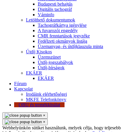
Budapesti behajtás
Digitális tachográf
Váminfo
Letölthető dokumentumok
Tachográfkártya igénylése
A fuvarozói engedély
CMR fenntartások jegyzéke
Fedélzeti okmányok listája
Üzemanyag- és útdíjklauzula minta
Útdíj Kisokos
Üzemszünet
Útdíj-jogszabályok
Útdíj-bírságok
EKÁER
EKÁER
Fórum
Kapcsolat
Irodáink elérhetőségei
MKFE Telefonkönyv
OBU és termékkínálat
×
×
Webhelyünkön sütiket használunk, melyek célja, hogy teljesebb