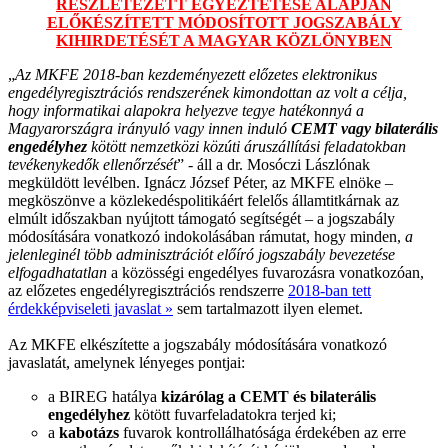
RÉSZLETEZETT EGYEZTETÉSE ALAPJÁN
ELŐKÉSZÍTETT MÓDOSÍTOTT JOGSZABÁLY
KIHIRDETÉSÉT A MAGYAR KÖZLÖNYBEN
„
Az MKFE 2018-ban kezdeményezett előzetes elektronikus
engedélyregisztrációs rendszerének kimondottan az volt a célja,
hogy informatikai alapokra helyezve tegye hatékonnyá a
Magyarországra irányuló vagy innen induló
CEMT vagy bilaterális
engedélyhez
kötött nemzetközi közúti áruszállítási feladatokban
tevékenykedők ellenőrzését
” - áll a dr. Mosóczi Lászlónak
megküldött levélben. Ignácz József Péter, az MKFE elnöke –
megköszönve a közlekedéspolitikáért felelős államtitkárnak az
elmúlt időszakban nyújtott támogató segítségét – a jogszabály
módosítására vonatkozó indokolásában rámutat, hogy minden,
a
jelenleginél több adminisztrációt előíró jogszabály bevezetése
elfogadhatatlan
a közösségi engedélyes fuvarozásra vonatkozóan,
az előzetes engedélyregisztrációs rendszerre
2018-ban tett
érdekképviseleti javaslat »
sem tartalmazott ilyen elemet.
Az MKFE elkészítette a jogszabály módosítására vonatkozó
javaslatát, amelynek lényeges pontjai:
a BIREG hatálya
kizárólag a CEMT és bilaterális
engedélyhez
kötött fuvarfeladatokra terjed ki;
a
kabotázs
fuvarok kontrollálhatósága érdekében az erre