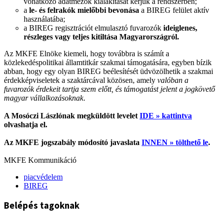
vonatkozó adatmezők kialakítását kérjük a rendszerben;
a
le- és felrakók mielőbbi bevonása
a BIREG felület aktív
használatába;
a BIREG regisztrációt elmulasztó fuvarozók
ideiglenes,
részleges vagy teljes kitiltása Magyarországról.
Az MKFE Elnöke kiemeli, hogy továbbra is számít a
közlekedéspolitikai államtitkár szakmai támogatására, egyben bízik
abban, hogy egy olyan BIREG beélesítését üdvözölhetik a szakmai
érdekképviseletek a szaktárcával közösen, amely
valóban a
fuvarozók érdekeit tartja szem előtt, és támogatást jelent a jogkövető
magyar vállalkozásoknak
.
A Mosóczi Lászlónak megküldött levelet
IDE » kattintva
olvashatja el.
Az MKFE jogszabály módosító javaslata
INNEN » tölthető le
.
MKFE Kommunikáció
piacvédelem
BIREG
Belépés tagoknak