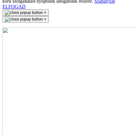
körű szolgáltatást nyújtsunk látogatóink részére.
Szabályzat
ELFOGAD
×
×