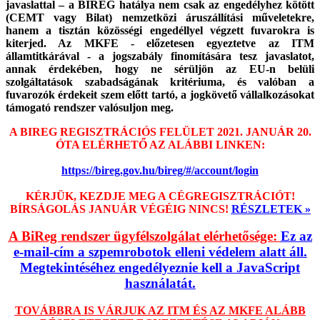
javaslattal – a BIREG hatálya nem csak az engedélyhez kötött
(CEMT vagy Bilat) nemzetközi áruszállítási műveletekre,
hanem a tisztán közösségi engedéllyel végzett fuvarokra is
kiterjed. Az MKFE - előzetesen egyeztetve az ITM
államtitkárával - a jogszabály finomítására tesz javaslatot,
annak érdekében, hogy ne sérüljön az EU-n belüli
szolgáltatások szabadságának kritériuma, és valóban a
fuvarozók érdekeit szem előtt tartó, a jogkövető vállalkozásokat
támogató rendszer valósuljon meg.
A BIREG REGISZTRÁCIÓS FELÜLET 2021. JANUÁR 20.
ÓTA ELÉRHETŐ AZ ALÁBBI LINKEN:
https://bireg.gov.hu/bireg/#/account/login
KÉRJÜK, KEZDJE MEG A CÉGREGISZTRÁCIÓT!
BÍRSÁGOLÁS JANUÁR VÉGÉIG NINCS!
RÉSZLETEK »
A BiReg rendszer ügyfélszolgálat elérhetősége:
Ez az
e-mail-cím a szpemrobotok elleni védelem alatt áll.
Megtekintéséhez engedélyeznie kell a JavaScript
használatát.
TOVÁBBRA IS VÁRJUK AZ ITM ÉS AZ MKFE ALÁBB