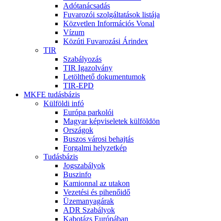
Adótanácsadás
Fuvarozói szolgáltatások listája
Közvetlen Információs Vonal
Vízum
Közúti Fuvarozási Árindex
TIR
Szabályozás
TIR Igazolvány
Letölthető dokumentumok
TIR-EPD
MKFE tudásbázis
Külföldi infó
Európa parkolói
Magyar képviseletek külföldön
Országok
Buszos városi behajtás
Forgalmi helyzetkép
Tudásbázis
Jogszabályok
Buszinfo
Kamionnal az utakon
Vezetési és pihenőidő
Üzemanyagárak
ADR Szabályok
Kabotázs Európában