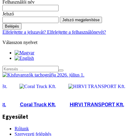
Felhasználói név
Jelszó
Jelszó megjelenítése
Belépés
Elfelejtette a jelszavát?
Elfelejtette a felhasználónevét?
Válasszon nyelvet
Coral Truck Kft.
HIRVI TRANSPORT Kft.
BI
Egyesület
Rólunk
Szervezeti felépítés