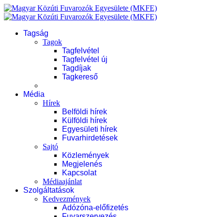
Tagság
Tagok
Tagfelvétel
Tagfelvétel új
Tagdíjak
Tagkereső
Média
Hírek
Belföldi hírek
Külföldi hírek
Egyesületi hírek
Fuvarhirdetések
Sajtó
Közlemények
Megjelenés
Kapcsolat
Médiaajánlat
Szolgáltatások
Kedvezmények
Adózóna-előfizetés
Fuvarszervezés