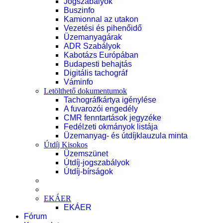
Jogszabályok
Buszinfo
Kamionnal az utakon
Vezetési és pihenőidő
Üzemanyagárak
ADR Szabályok
Kabotázs Európában
Budapesti behajtás
Digitális tachográf
Váminfo
Letölthető dokumentumok
Tachográfkártya igénylése
A fuvarozói engedély
CMR fenntartások jegyzéke
Fedélzeti okmányok listája
Üzemanyag- és útdíjklauzula minta
Útdíj Kisokos
Üzemszünet
Útdíj-jogszabályok
Útdíj-bírságok
EKÁER
EKÁER
Fórum