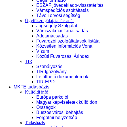
Céginformáció
ESZAF jövedékiadó-visszatérítés
Vámspedíciós szoltáltatás
Távoli orvosi segítség
Ügyfélszolgálat, tanácsadás
Jogsegély Szolgálat
Vámszakmai Tanácsadás
Adótanácsadás
Fuvarozói szolgáltatások listája
Közvetlen Információs Vonal
Vízum
Közúti Fuvarozási Árindex
TIR
Szabályozás
TIR Igazolvány
Letölthető dokumentumok
TIR-EPD
MKFE tudásbázis
Külföldi infó
Európa parkolói
Magyar képviseletek külföldön
Országok
Buszos városi behajtás
Forgalmi helyzetkép
Tudásbázis