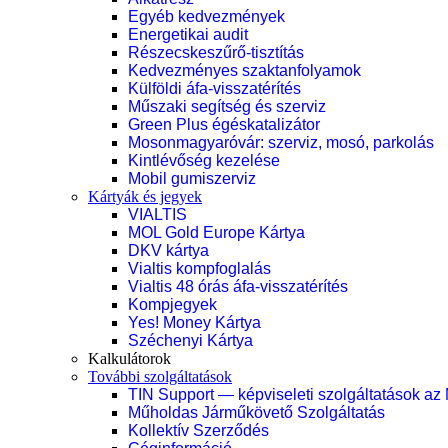
Egyéb kedvezmények
Energetikai audit
Részecskeszűrő-tisztítás
Kedvezményes szaktanfolyamok
Külföldi áfa-visszatérítés
Műszaki segítség és szerviz
Green Plus égéskatalizátor
Mosonmagyaróvár: szerviz, mosó, parkolás
Kintlévőség kezelése
Mobil gumiszerviz
Kártyák és jegyek
VIALTIS
MOL Gold Europe Kártya
DKV kártya
Vialtis kompfoglalás
Vialtis 48 órás áfa-visszatérítés
Kompjegyek
Yes! Money Kártya
Széchenyi Kártya
Kalkulátorok
További szolgáltatások
TIN Support — képviseleti szolgáltatások az
Műholdas Járműkövető Szolgáltatás
Kollektív Szerződés