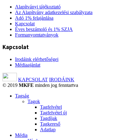
Alapítványi tájékoztató
Az Alapítvány adatkezelési szabályzata
Adó 1% felajánlása
Kapcsolat
Éves beszámoló és 1% SZJA
Formanyomtatványok
Kapcsolat
Irodáink elérhetőségei
Médiaajánlat
KAPCSOLAT
IRODÁINK
© 2019
MKFE
minden jog fenntartva
Tagság
Tagok
Tagfelvétel
Tagfelvétel új
Tagdíjak
Tagkereső
Adatlap
Média