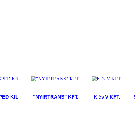
ft.
"NYIRTRANS" KFT.
K és V KFT.
Szeke