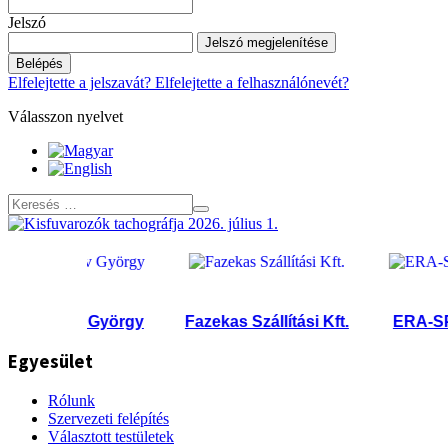
Jelszó
Jelszó megjelenítése
Belépés
Elfelejtette a jelszavát?
Elfelejtette a felhasználónevét?
Válasszon nyelvet
Ivanov György
Fazekas Szállítási Kft.
ERA-SPED K
Egyesület
Rólunk
Szervezeti felépítés
Választott testületek