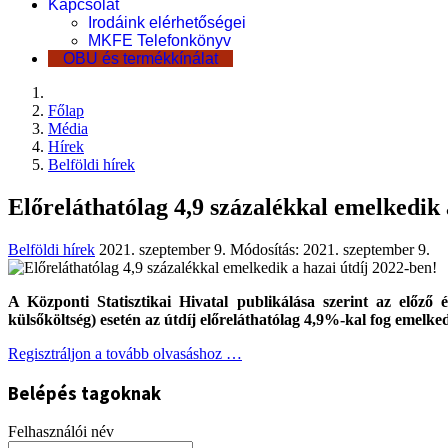
Kapcsolat
Irodáink elérhetőségei
MKFE Telefonkönyv
OBU és termékkínálat
Főlap
Média
Hírek
Belföldi hírek
Előreláthatólag 4,9 százalékkal emelkedik 
Belföldi hírek
2021. szeptember 9.
Módosítás: 2021. szeptember 9.
A Központi Statisztikai Hivatal publikálása szerint az előző
külsőköltség) esetén az útdíj előreláthatólag 4,9%-kal fog emelked
Regisztráljon a tovább olvasáshoz …
Belépés tagoknak
Felhasználói név