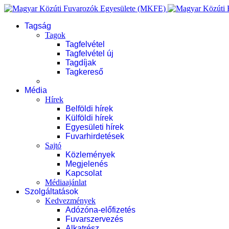
Tagság
Tagok
Tagfelvétel
Tagfelvétel új
Tagdíjak
Tagkereső
Média
Hírek
Belföldi hírek
Külföldi hírek
Egyesületi hírek
Fuvarhirdetések
Sajtó
Közlemények
Megjelenés
Kapcsolat
Médiaajánlat
Szolgáltatások
Kedvezmények
Adózóna-előfizetés
Fuvarszervezés
Alkatrész