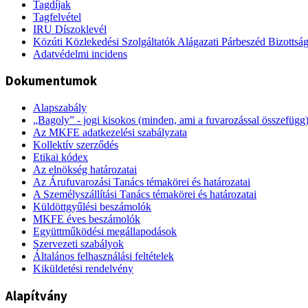
Tagdíjak
Tagfelvétel
IRU Díszoklevél
Közúti Közlekedési Szolgáltatók Alágazati Párbeszéd Bizottsá
Adatvédelmi incidens
Dokumentumok
Alapszabály
„Bagoly” - jogi kisokos (minden, ami a fuvarozással összefügg
Az MKFE adatkezelési szabályzata
Kollektív szerződés
Etikai kódex
Az elnökség határozatai
Az Árufuvarozási Tanács témakörei és határozatai
A Személyszállítási Tanács témakörei és határozatai
Küldöttgyűlési beszámolók
MKFE éves beszámolók
Együttműködési megállapodások
Szervezeti szabályok
Általános felhasználási feltételek
Kiküldetési rendelvény
Alapítvány