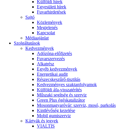
Külföldi hírek
Egyesületi hírek
Fuvarhirdetések
Sajtó
Közlemények
Megjelenés
Kapcsolat
Médiaajánlat
Szolgáltatások
Kedvezmények
Adózóna-előfizetés
Fuvarszervezés
Alkatrész
Egyéb kedvezmények
Energetikai audit
Részecskeszűrő-tisztítás
Kedvezményes szaktanfolyamok
Külföldi áfa-visszatérítés
Műszaki segítség és szerviz
Green Plus égéskatalizátor
Mosonmagyaróvár: szerviz, mosó, parkolás
Kintlévőség kezelése
Mobil gumiszerviz
Kártyák és jegyek
VIALTIS