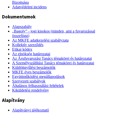
Bizottsága
Adatvédelmi incidens
Dokumentumok
Alapszabály
„Bagoly” - jogi kisokos (minden, ami a fuvarozással
összefügg)
Az MKFE adatkezelési szabályzata
Kollektív szerződés
Etikai kódex
Az elnökség határozatai
Az Árufuvarozási Tanács témakörei és határozatai
A Személyszállítási Tanács témakörei és határozatai
Küldöttgyűlési beszámolók
MKFE éves beszámolók
Együttműködési megállapodások
Szervezeti szabályok
Általános felhasználási feltételek
Kiküldetési rendelvény
Alapítvány
Alapítványi tájékoztató