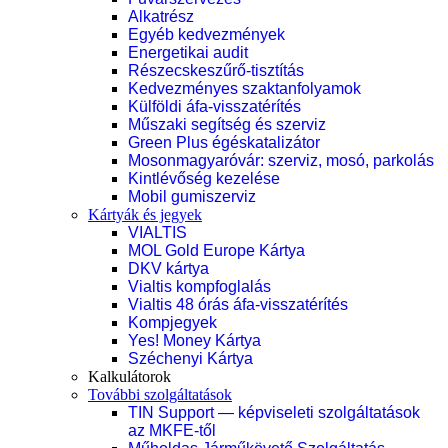
Alkatrész
Egyéb kedvezmények
Energetikai audit
Részecskeszűrő-tisztítás
Kedvezményes szaktanfolyamok
Külföldi áfa-visszatérítés
Műszaki segítség és szerviz
Green Plus égéskatalizátor
Mosonmagyaróvár: szerviz, mosó, parkolás
Kintlévőség kezelése
Mobil gumiszerviz
Kártyák és jegyek
VIALTIS
MOL Gold Europe Kártya
DKV kártya
Vialtis kompfoglalás
Vialtis 48 órás áfa-visszatérítés
Kompjegyek
Yes! Money Kártya
Széchenyi Kártya
Kalkulátorok
További szolgáltatások
TIN Support — képviseleti szolgáltatások
az MKFE-től