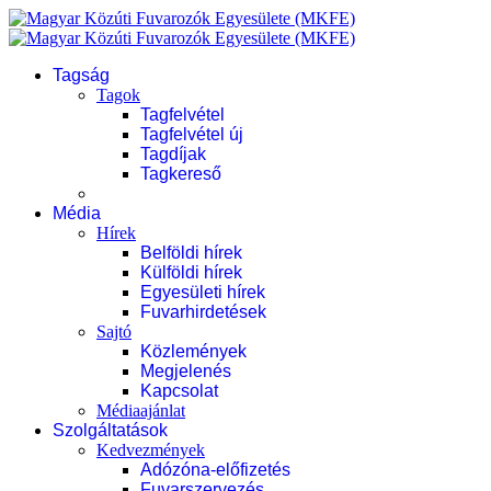
Tagság
Tagok
Tagfelvétel
Tagfelvétel új
Tagdíjak
Tagkereső
Média
Hírek
Belföldi hírek
Külföldi hírek
Egyesületi hírek
Fuvarhirdetések
Sajtó
Közlemények
Megjelenés
Kapcsolat
Médiaajánlat
Szolgáltatások
Kedvezmények
Adózóna-előfizetés
Fuvarszervezés