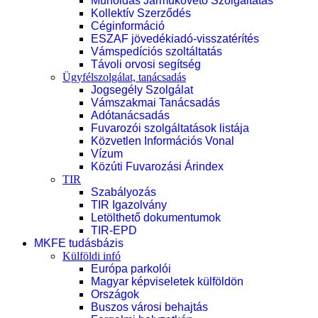
Műholdas Járműkövető Szolgáltatás
Kollektív Szerződés
Céginformáció
ESZAF jövedékiadó-visszatérítés
Vámspedíciós szoltáltatás
Távoli orvosi segítség
Ügyfélszolgálat, tanácsadás
Jogsegély Szolgálat
Vámszakmai Tanácsadás
Adótanácsadás
Fuvarozói szolgáltatások listája
Közvetlen Információs Vonal
Vízum
Közúti Fuvarozási Árindex
TIR
Szabályozás
TIR Igazolvány
Letölthető dokumentumok
TIR-EPD
MKFE tudásbázis
Külföldi infó
Európa parkolói
Magyar képviseletek külföldön
Országok
Buszos városi behajtás