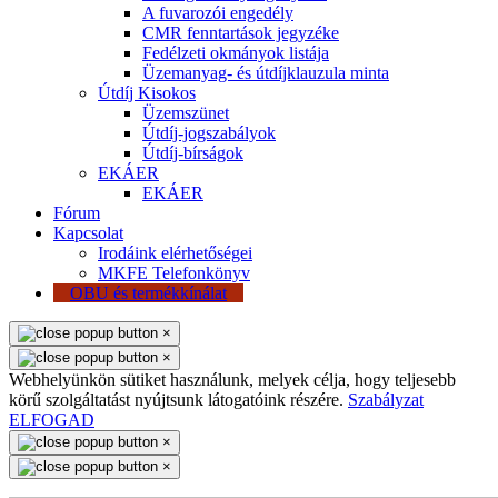
A fuvarozói engedély
CMR fenntartások jegyzéke
Fedélzeti okmányok listája
Üzemanyag- és útdíjklauzula minta
Útdíj Kisokos
Üzemszünet
Útdíj-jogszabályok
Útdíj-bírságok
EKÁER
EKÁER
Fórum
Kapcsolat
Irodáink elérhetőségei
MKFE Telefonkönyv
OBU és termékkínálat
×
×
Webhelyünkön sütiket használunk, melyek célja, hogy teljesebb
körű szolgáltatást nyújtsunk látogatóink részére.
Szabályzat
ELFOGAD
×
×