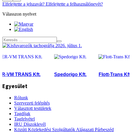
Elfelejtette a jelszavát?
Elfelejtette a felhasználónevét?
Válasszon nyelvet
VM TRANS Kft.
Spedorigo Kft.
Flott-Trans Kft.
Egyesület
Rólunk
Szervezeti felépítés
Választott testületek
Tagdíjak
Tagfelvétel
IRU Díszoklevél
Közúti Közlekedési Szolgáltatók Alágazati Párbeszéd