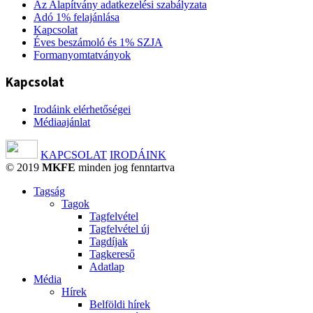
Az Alapítvány adatkezelési szabályzata
Adó 1% felajánlása
Kapcsolat
Éves beszámoló és 1% SZJA
Formanyomtatványok
Kapcsolat
Irodáink elérhetőségei
Médiaajánlat
KAPCSOLAT
IRODÁINK
© 2019
MKFE
minden jog fenntartva
Tagság
Tagok
Tagfelvétel
Tagfelvétel új
Tagdíjak
Tagkereső
Adatlap
Média
Hírek
Belföldi hírek