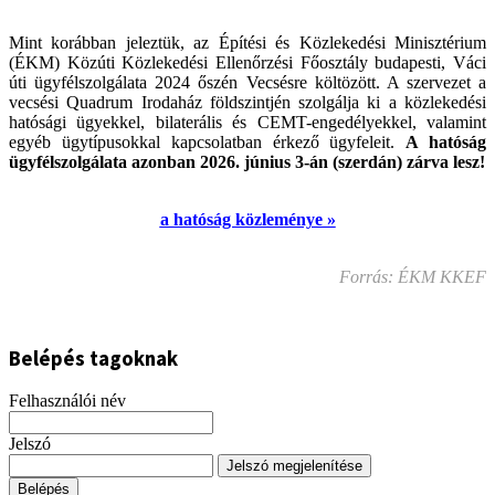
Mint korábban jeleztük, az Építési és Közlekedési Minisztérium
(ÉKM) Közúti Közlekedési Ellenőrzési Főosztály budapesti, Váci
úti ügyfélszolgálata 2024 őszén Vecsésre költözött. A szervezet a
vecsési Quadrum Irodaház földszintjén szolgálja ki a közlekedési
hatósági ügyekkel, bilaterális és CEMT-engedélyekkel, valamint
egyéb ügytípusokkal kapcsolatban érkező ügyfeleit.
A hatóság
ügyfélszolgálata azonban 2026. június 3-án (szerdán) zárva lesz!
a hatóság közleménye »
Forrás: ÉKM KKEF
Belépés tagoknak
Felhasználói név
Jelszó
Jelszó megjelenítése
Belépés