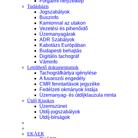
Forgalmi helyzetkép
Tudásbázis
Jogszabályok
Buszinfo
Kamionnal az utakon
Vezetési és pihenőidő
Üzemanyagárak
ADR Szabályok
Kabotázs Európában
Budapesti behajtás
Digitális tachográf
Váminfo
Letölthető dokumentumok
Tachográfkártya igénylése
A fuvarozói engedély
CMR fenntartások jegyzéke
Fedélzeti okmányok listája
Üzemanyag- és útdíjklauzula minta
Útdíj Kisokos
Üzemszünet
Útdíj-jogszabályok
Útdíj-bírságok
EKÁER