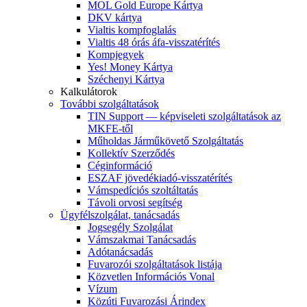
MOL Gold Europe Kártya
DKV kártya
Vialtis kompfoglalás
Vialtis 48 órás áfa-visszatérítés
Kompjegyek
Yes! Money Kártya
Széchenyi Kártya
Kalkulátorok
További szolgáltatások
TIN Support — képviseleti szolgáltatások az
MKFE-től
Műholdas Járműkövető Szolgáltatás
Kollektív Szerződés
Céginformáció
ESZAF jövedékiadó-visszatérítés
Vámspedíciós szoltáltatás
Távoli orvosi segítség
Ügyfélszolgálat, tanácsadás
Jogsegély Szolgálat
Vámszakmai Tanácsadás
Adótanácsadás
Fuvarozói szolgáltatások listája
Közvetlen Információs Vonal
Vízum
Közúti Fuvarozási Árindex