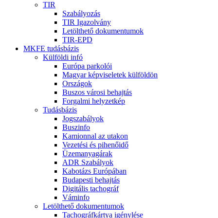
TIR
Szabályozás
TIR Igazolvány
Letölthető dokumentumok
TIR-EPD
MKFE tudásbázis
Külföldi infó
Európa parkolói
Magyar képviseletek külföldön
Országok
Buszos városi behajtás
Forgalmi helyzetkép
Tudásbázis
Jogszabályok
Buszinfo
Kamionnal az utakon
Vezetési és pihenőidő
Üzemanyagárak
ADR Szabályok
Kabotázs Európában
Budapesti behajtás
Digitális tachográf
Váminfo
Letölthető dokumentumok
Tachográfkártya igénylése